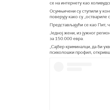
се на интернету као холивудс
Осумњичени су ступили у кон
поверују како су „оствариле 
Представљајући се као Пит, 
Једној жени, из јужног регион
за 150.000 евра.
„Сајбер криминалци, да би у
психолошки профил, откривши 