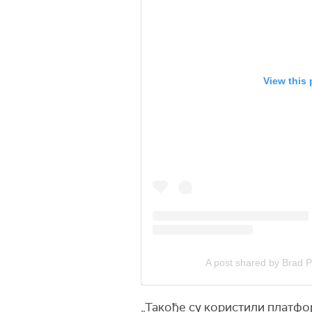
View this
A post shared by Brad P
„Такође су користили платфор