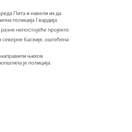
реда Пита и навели их да
илна полиција Гвардија.
 разне непостојеће пројекте.
из северне Баскије, оштећена
и направили њихов
општила је полиција.