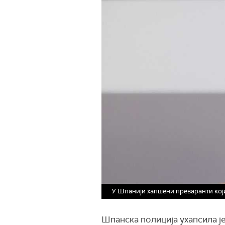
У Шпанији хапшени преваранти кој
Шпанска полиција ухапсила ј