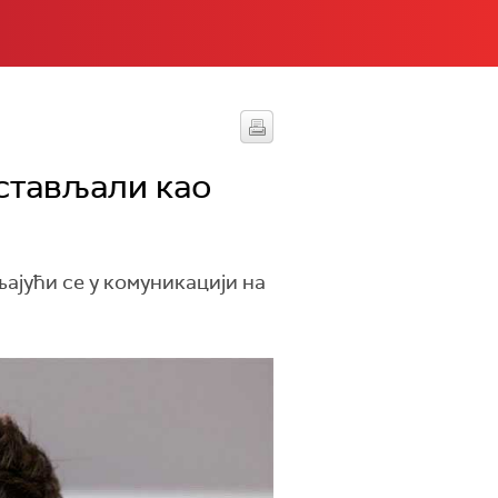
дстављали као
ајући се у комуникацији на