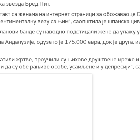
ка звезда Бред Пит.
такт са женама на интернет страници за обожаваоце Б
сентименталну везу са њим“, саопштила је шпанска цив
чланови банде су наводно подстицали жене да улажу у
а Андалузије, одузето је 175.000 евра, док је друга, 
хватили жртве, проучили су њихове друштвене мреже 
да су обе рањиве особе, усамљене и у депресији“, са