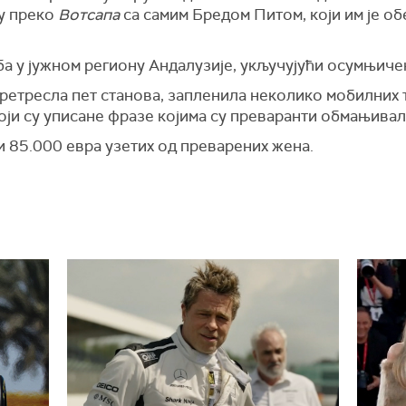
ју преко
Вотсапа
са самим Бредом Питом, који им је о
ба у јужном региону Андалузије, укључујући осумњиче
 претресла пет станова, запленила неколико мобилних
који су уписане фразе којима су преваранти обмањивал
и 85.000 евра узетих од преварених жена.