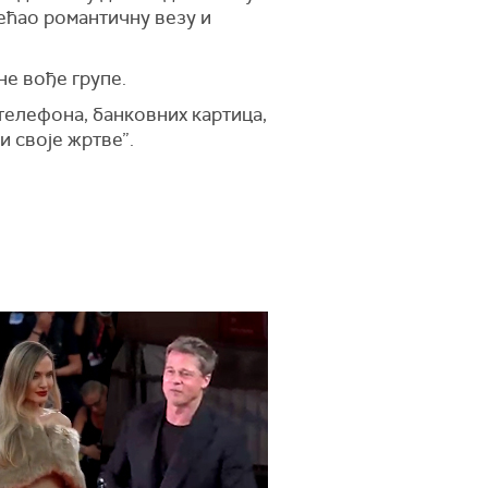
бећао романтичну везу и
не вође групе.
 телефона, банковних картица,
и своје жртве”.