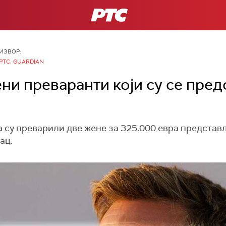
РТС
ИЗВОР:
РТС, GUARDIAN
ни преваранти који су се пре
су преварили две жене за 325.000 евра представљ
ац.