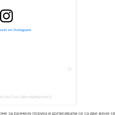
 post on Instagram
itt Fan Club (@bradpittfanclub1)
ме за размену порука и дописивали се са две жене св