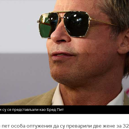
и су се представљали као Бред Пит
е пет особа оптужених да су преварили две жене за 3