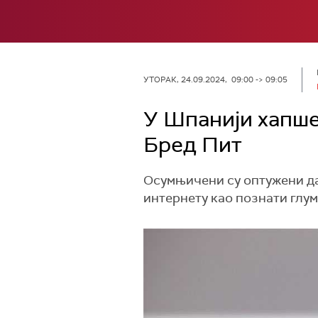
УТОРАК, 24.09.2024, 09:00 -> 09:05
У Шпанији хапше
Бред Пит
Осумњичени су оптужени да 
интернету као познати глум