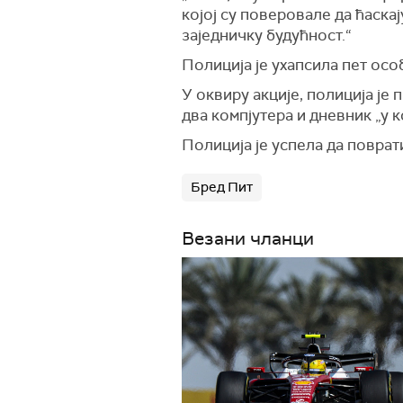
којој су поверовале да ћаска
заједничку будућност.“
Полиција је ухапсила пет осо
У оквиру акције, полиција је
два компјутера и дневник „у 
Полиција је успела да поврат
Бред Пит
Везани чланци