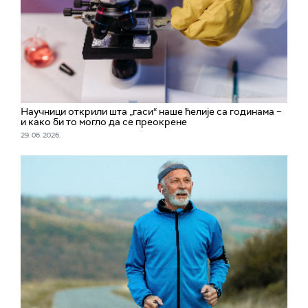
Научници открили шта „гаси“ наше ћелије са годинама –
и како би то могло да се преокрене
29. 06. 2026.