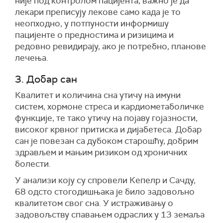
није под контролом пацијента, важно је да
лекари преписују лекове само када је то
неопходно, у потпуности информишу
пацијенте о предностима и ризицима и
редовно ревидирају, ако је потребно, планове
лечења.
3. Добар сан
Квалитет и количина сна утичу на имуни
систем, хормоне стреса и кардиометаболичке
функције, те тако утичу на појаву гојазности,
високог крвног притиска и дијабетеса. Добар
сан је повезан са дубоком старошћу, добрим
здрављем и мањим ризиком од хроничних
болести.
У анализи коју су спровели Кепелр и Сачду,
68 одсто стогодишњака је било задовољно
квалитетом свог сна. У истраживању о
задовољству спавањем одраслих у 13 земаља