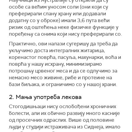
Научници из Аустралије су открили да су
особе са већим уносом соли (они који су
преферирали слану храну или додавали
додатну со у оброке) имали 3,6 пута већи
ризик од оштећења неке физичке функције у
поређењу са онима који нису преферирали со.
Практично, ови налази сугеришу да треба да
укључимо доста интегралних житарица,
коренастог поврћа, пасуља, махунарки, воћа и
поврћа у нашу исхрану, минимизирамо
потрошњу црвеног меса и да се одлучимо за
немасно месо живине, рибе и протеине на
бази биљака, и ограничимо со у нашој храни.
2. Мања употреба лекова
Стогодишњаци нису ослобођени хроничних
болести, али их обично развију много касније
од просечних одраслих. Више од половине
људи у студији истраживача из Сиднеја, имало