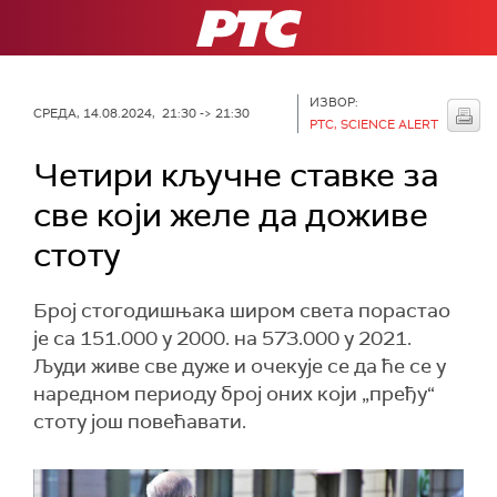
РТС
ИЗВОР:
СРЕДА, 14.08.2024, 21:30 -> 21:30
РТС, SCIENCE ALERT
Четири кључне ставке за
све који желе да доживе
стоту
Број стогодишњака широм света порастао
је са 151.000 у 2000. на 573.000 у 2021.
Људи живе све дуже и очекује се да ће се у
наредном периоду број оних који „пређу“
стоту још повећавати.