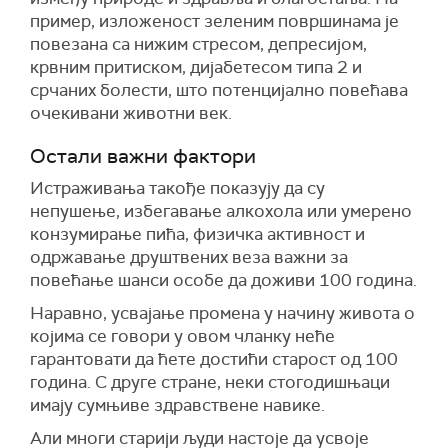
пример, изложеност зеленим површинама је
повезана са нижим стресом, депресијом,
крвним притиском, дијабетесом типа 2 и
срчаних болести, што потенцијално повећава
очекивани животни век.
Остали важни фактори
Истраживања такође показују да су
непушење, избегавање алкохола или умерено
конзумирање пића, физичка активност и
одржавање друштвених веза важни за
повећање шанси особе да доживи 100 година.
Наравно, усвајање промена у начину живота о
којима се говори у овом чланку неће
гарантовати да ћете достићи старост од 100
година. С друге стране, неки стогодишњаци
имају сумњиве здравствене навике.
Али многи старији људи настоје да усвоје