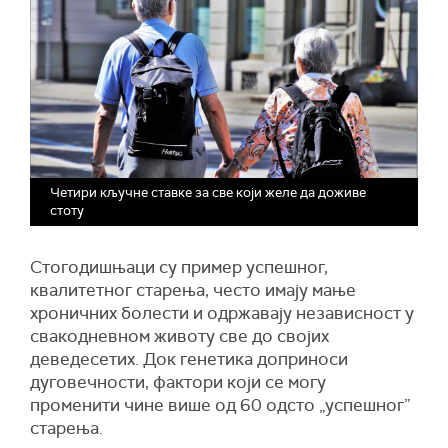
Четири кључне ставке за све који желе да доживе
стоту
Стогодишњаци су пример успешног,
квалитетног старења, често имају мање
хроничних болести и одржавају независност у
свакодневном животу све до својих
деведесетих. Док генетика доприноси
дуговечности, фактори који се могу
променити чине више од 60 одсто „успешног”
старења.