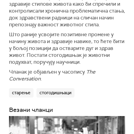
здравије стилове живота како би спречили и
контролисали хронична проблематична стања,
док здравствени радници на сличан начин
препознају важност животног стила.
Што раније усвојите позитивне промене у
начину живота и здравије навике, то ћете бити
у бољој позицији да остварите дуг и здрав
живот. Постати стогодишњак је животни
подухват, поручују научници.
Чланак је објављен у часопису
The
Conversation
.
старење
стогодишњаци
Везани чланци