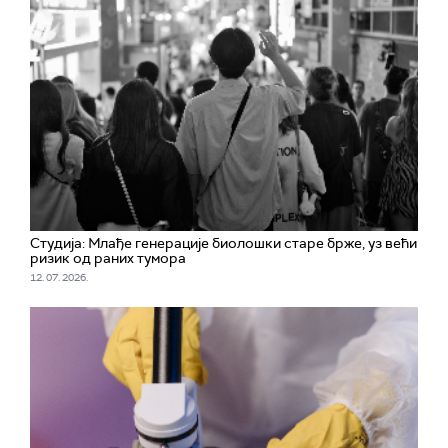
Студија: Млађе генерације биолошки старе брже, уз већи
ризик од раних тумора
12. 07. 2026.