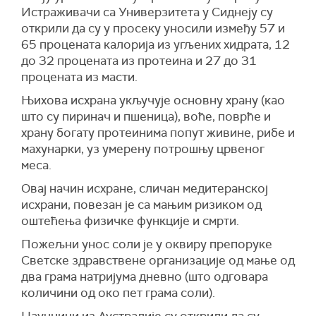
Истраживачи са Универзитета у Сиднеју су
открили да су у просеку уносили између 57 и
65 процената калорија из угљених хидрата, 12
до 32 процената из протеина и 27 до 31
процената из масти.
Њихова исхрана укључује основну храну (као
што су пиринач и пшеница), воће, поврће и
храну богату протеинима попут живине, рибе и
махунарки, уз умерену потрошњу црвеног
меса.
Овај начин исхране, сличан медитеранској
исхрани, повезан је са мањим ризиком од
оштећења физичке функције и смрти.
Пожељни унос соли је у оквиру препоруке
Светске здравствене организације од мање од
два грама натријума дневно (што одговара
количини од око пет грама соли).