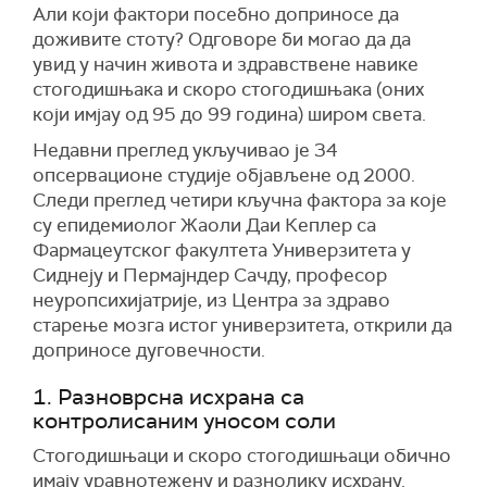
Али који фактори посебно доприносе да
доживите стоту? Одговоре би могао да да
увид у начин живота и здравствене навике
стогодишњака и скоро стогодишњака (оних
који имјау од 95 до 99 година) широм света.
Недавни преглед укључивао је 34
опсервационе студије објављене од 2000.
Следи преглед четири кључна фактора за које
су епидемиолог Жаоли Даи Кеплер са
Фармацеутског факултета Универзитета у
Сиднеју и Пермајндер Сачду, професор
неуропсихијатрије, из Центра за здраво
старење мозга истог универзитета, открили да
доприносе дуговечности.
1. Разноврсна исхрана са
контролисаним уносом соли
Стогодишњаци и скоро стогодишњаци обично
имају уравнотежену и разнолику исхрану.