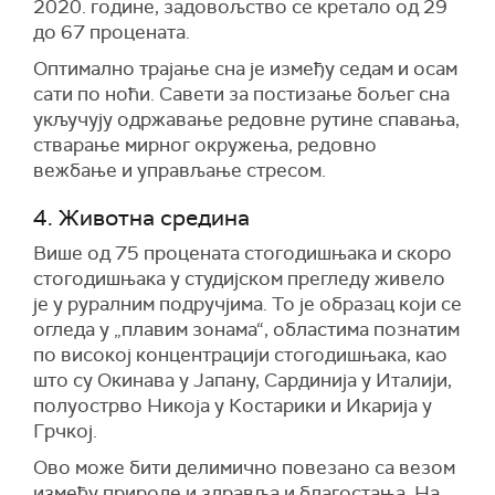
2020. године, задовољство се кретало од 29
до 67 процената.
Оптимално трајање сна је између седам и осам
сати по ноћи. Савети за постизање бољег сна
укључују одржавање редовне рутине спавања,
стварање мирног окружења, редовно
вежбање и управљање стресом.
4. Животна средина
Више од 75 процената стогодишњака и скоро
стогодишњака у студијском прегледу живело
је у руралним подручјима. То је образац који се
огледа у „плавим зонама“, областима познатим
по високој концентрацији стогодишњака, као
што су Окинава у Јапану, Сардинија у Италији,
полуострво Никоја у Костарики и Икарија у
Грчкој.
Ово може бити делимично повезано са везом
између природе и здравља и благостања. На