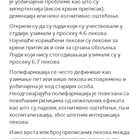
је уобичајене проблеме као што су
хипертензија (висок крвни притисак),
деменција или неко когнитивно оштећење.
Открили су да су људи који су учествовали у
студији, узимали у просеку 4,6 лекова.
Најчешће коришћени лекови су лекови за
крвни притисак и они за срчана обољења.
Људи који нису стогодишњаци узимали су у
просеку 6,7 лекова.
Полифармација се често дефинише као
узимање пет или више лекова истовремено и
уобичајена је код старијих особа.
Неодговарајућа полифармација је повезана са
повећаним ризицима од нежељених ефеката
као што су падови, когнитивно оштећење, па и
хоспитализација, због штетних интеракција
лекова.
Иако врста или број преписаних лекова можда