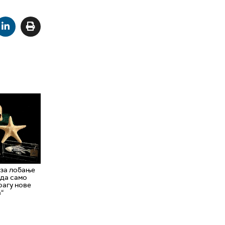
за лобање
 да само
рагу нове
а“