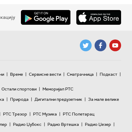
кацију
|
|
|
|
|
ни
Време
Сервисне вести
Сматрачница
Подкаст
|
Остали спортови
Меморијал РТС
|
|
|
ка
Природа
Дигитални предузетник
За мале велике
|
|
|
РТС Трезор
РТС Музика
РТС Полетарац
|
|
|
|
лер
Радио Џубокс
Радио Вртешка
Радио Џезер