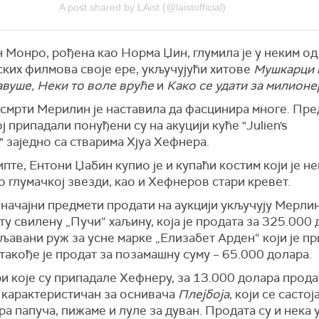
A post shared by LAist (@laistofficial)
Монро, рођена као Норма Џин, глумила је у неким од
ских филмова своје ере, укључујући хитове
Мушкарци 
авуше, Неки то воле вруће
и
Како се удати за милионе
 смрти Мерилин је наставила да фасцинира многе. Пр
јој припадали понуђени су на акуцији куће "Julien's
" заједно са стварима Хјуа Хефнера.
пте, Ентони Џабин купио је и купаћи костим који је н
 глумачкој звезди, као и Хефнеров стари кревет.
начајни предмети продати на аукцији укључују
Мерлин
ту свилену „Пу
ч
и“ хаљину, која је продата за 325.000 
бљавани
руж за усне
марке „
Елизабет Арден“ који
је
пр
такође је
продат за позамашну суму –
65.000 долара.
и које су припадале
Хефнер
у, за 13.000 долара
прода
 карактеристичан за оснивача
Плејбоја
, који се састој
ара папуча
, пи
ж
а
ме
и лул
е
за дуван.
Продата су и нека 