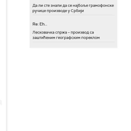
Да ли сте знали да се најбоље грамофонске
ручице производе у Србији
Re: Eh...
Лесковачка спржа – производ са
заштићеним географским пореклом