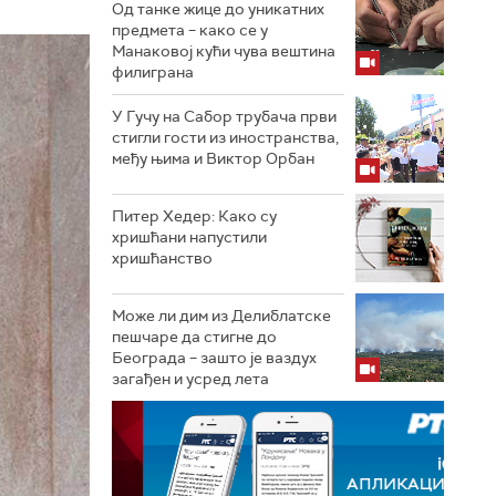
Од танке жице до уникатних
предмета – како се у
Манаковој кући чува вештина
филиграна
У Гучу на Сабор трубача први
стигли гости из иностранства,
међу њима и Виктор Орбан
Питер Хедер: Како су
хришћани напустили
хришћанство
Може ли дим из Делиблатске
пешчаре да стигне до
Београда – зашто је ваздух
загађен и усред лета