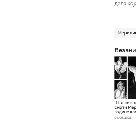
дела кој
Мерили
Везани
Шта се зн
смрти Мер
године ка
04. 08. 2026.