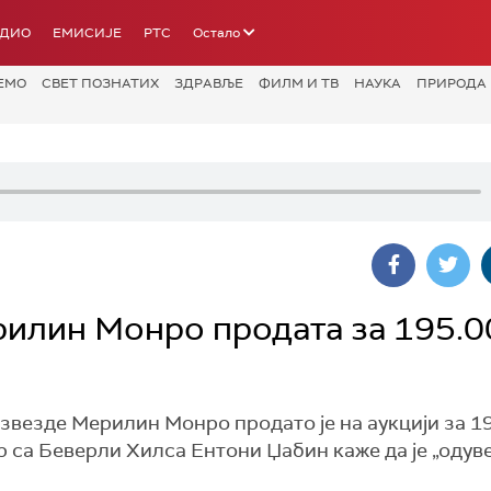
АДИО
ЕМИСИЈЕ
РТС
Остало
ЕМО
СВЕТ ПОЗНАТИХ
ЗДРАВЉЕ
ФИЛМ И ТВ
НАУКА
ПРИРОДА
рилин Монро продата за 195.0
звезде Мерилин Монро продато је на аукцији за 1
 са Беверли Хилса Ентони Џабин каже да је „одув