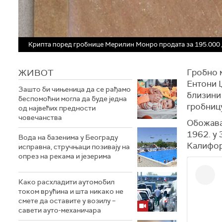
Крипта поред гробнице Мерилин Монро продата за 195.000
ЖИВОТ
Гробно 
Ентони 
Зашто би чињеница да се рађамо
близини 
беспомоћни могла да буде једна
гробницу
од највећих предности
човечанства
Обожав
1962. у 
Вода на базенима у Београду
Калифор
исправна, стручњаци позивају на
опрез на рекама и језерима
Како расхладити аутомобил
током врућина и шта никако не
смете да оставите у возилу –
савети ауто-механичара