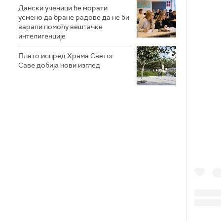
Дански ученици ће морати
усмено да бране радове да не би
варали помоћу вештачке
интелигенције
Плато испред Храма Светог
Саве добија нови изглед