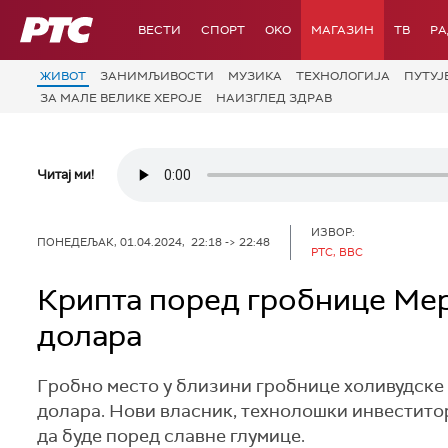
РТС
ВЕСТИ
СПОРТ
OKO
МАГАЗИН
ТВ
Р
ЖИВОТ
ЗАНИМЉИВОСТИ
МУЗИКА
ТЕХНОЛОГИЈA
ПУТУЈ
ЗА МАЛЕ ВЕЛИКЕ ХЕРОЈЕ
НАИЗГЛЕД ЗДРАВ
Читај ми!
ИЗВОР:
ПОНЕДЕЉАК, 01.04.2024, 22:18 -> 22:48
РТС, BBC
Крипта поред гробнице Ме
долара
Гробно место у близини гробнице холивудске 
долара. Нови власник, технолошки инвеститор
да буде поред славне глумице.