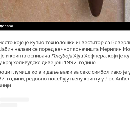
 долара
место које је купио технолошки инвеститор са Беверл
Џабин налази се поред вечног коначишта Мерилин Мон
је и крипта оснивача
Плејбоја
Хјуа Хефнера, који је к
 крај холивудске диве још 1992. године.
аоци
глумице која и даље важи за секс симбол
иако је
37. години, редовно посећују њену крипту у Лос Анђел
нији.