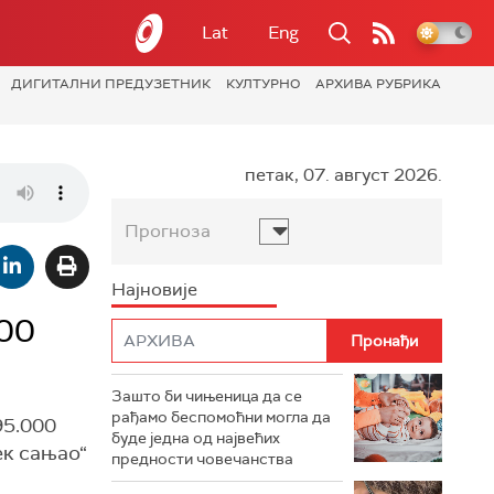
Lat
Eng
ДИГИТАЛНИ ПРЕДУЗЕТНИК
КУЛТУРНО
АРХИВА РУБРИКА
петак, 07. август 2026.
Прогноза
Најновије
00
Зашто би чињеница да се
рађамо беспомоћни могла да
95.000
буде једна од највећих
ек сањао“
предности човечанства