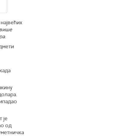
 највећих
више
ра
.
едмети
екада
кину
долара.
ипада
о
т је
ао од
уметничка