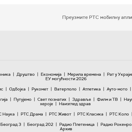
Преузмите РТС мобилну апли
|
|
|
|
оника
Друштво
Економија
Мерила времена
Рат у Украји
ЕУ могућности 2026
|
|
|
|
|
|
ис
Одбојка
Рукомет
Ватерполо
Атлетика
Ауто-мото
|
|
|
|
|
гијa
Путујемо
Свет познатих
Здравље
Филм и ТВ
Нау
|
хероје
Наизглед здрав
|
|
|
|
С Наука
РТС Драма
РТС Живот
РТС Класика
РТС Коло
|
|
|
 Београд 3
Београд 202
Радио Плетеница
Радио Рокенро
Архив