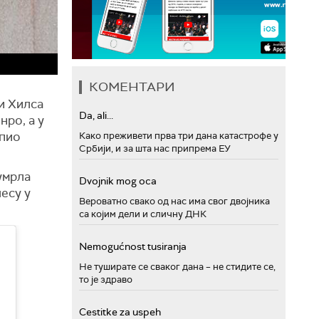
КОМЕНТАРИ
и Хилса
Da, ali...
ро, а у
упио
Како преживети прва три дана катастрофе у
Србији, и за шта нас припрема ЕУ
умрла
Dvojnik mog oca
есу у
Вероватно свако од нас има свог двојника
са којим дели и сличну ДНК
Nemogućnost tusiranja
Не туширате се сваког дана – не стидите се,
то је здраво
Cestitke za uspeh