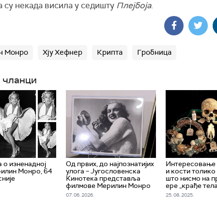
а су некада висила у седишту
Плејбоја
.
н Монро
Хју Хефнер
Крипта
Гробница
 чланци
а о изненадној
Од првих, до најпознатијих
Интересовање 
илин Монро, 64
улога – Југословенска
и кости толико
сније
Кинотека представља
што нисмо на п
филмове Мерилин Монро
ере „крађе тел
07. 06. 2026.
25. 08. 2025.