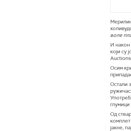
Мерилин 
холивуд
воле пл
И након
који су 
Auctions
Осим кри
припадао
Остали з
ружичас
Употре
глумици 
Од ствар
комплет
јакн
е, п