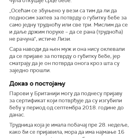
чула откуцаје срце бебе.
„Осећам се збуњено у вези са тим да ли да
подносим захтев за потврду о губитку бебе за
само једну трудноћу или све три. Мислим да се
и даље држим поруке – да се рана (трудноћа)
не рачуна“, истиче Лизи.
Сара наводи да њен муж и она нису оклевали
да се пријаве за потврду о губитку бебе, јер
сматрају да је он потврда онога кроз шта су
заједно прошли.
Доказ о постојању
Парови у Британији могу да поднесу пријаву
за сертификат који потврђује да су изгубили
бебу у период од септембра 2018. године до
данас.
Трудница која је имала побачај пре 28. недеље,
како би се пријавила, мора да има најмање 16