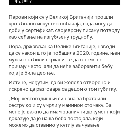
трудноћу
Парови који су у Великој Британији прошли
кроз болно искуство побачаја, сада могу да
добију сертификат, својеврсну писану потврду
као сећање на изгубљену трудноћу.
Лoра, држављанка Велике Бrитаније, наводи
да су након што је побацила 2020. године, њен
муж и она били скрхани, те да о томе не
причају често, али да неће заборавити бебу
која је била део ње.
Истиче, међутим, да би желела отворено и
искрено да разговара са децом о том губитку.
„Мој шестогодишњи син зна за брата или
сестру који су умрли у мамином стомаку. За
мене је важно да имам званични документ који
доказује да је наша беба постојала, који
можемо да ставимо у кутију за чување