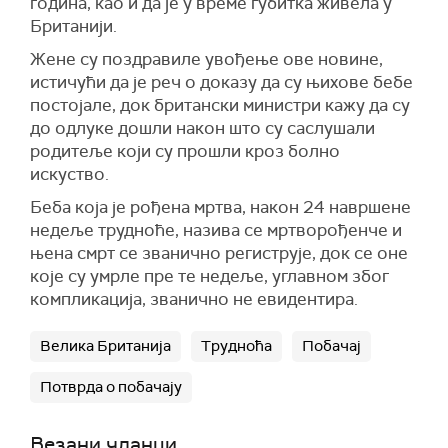
година, као и да је у време губитка живела у
Британији.
Жене су поздравиле увођење ове новине,
истичући да је реч о доказу да су њихове бебе
постојале, док британски министри кажу да су
до одлуке дошли након што су саслушали
родитеље који су прошли кроз болно
искуство.
Беба која је рођена мртва, након 24 навршене
недеље трудноће, назива се мртворођенче и
њена смрт се званично региструје, док се оне
које су умрле пре те недеље, углавном због
компликација, званично не евидентира.
Велика Британија
Трудноћа
Побачај
Потврда о побачају
Везани чланци