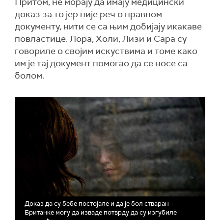
Притом, не морају да имају медицински
доказ за то јер није реч о правном
документу, нити се са њим добијају икакаве
повластице. Лoра, Холи, Лизи и Сара су
говориле о својим искуствима и томе како
им је тај документ помогао да се носе са
болом.
Доказ да су бебе постојале и да је бол стваран –
Британке могу да изваде потврду да су изгубиле