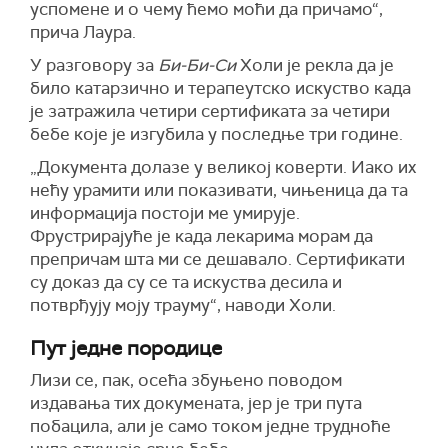
успомене и о чему ћемо моћи да причамо“,
прича Лаура.
У разговору за
Би-Би-Си
Холи је рекла да је
било катарзично и терапеутско искуство када
је затражила четири сертификата за четири
бебе које је изгубила у последње три године.
„Документа долазе у великој коверти. Иако их
нећу урамити или показивати, чињеница да та
информација постоји ме умирује.
Фрустрирајуће је када лекарима морам да
препричам шта ми се дешавало. Сертификати
су доказ да су се та искуства десила и
потврђују моју трауму“, наводи Холи.
Пут једне породице
Лизи се, пак, осећа збуњено поводом
издавања тих докумената, јер је три пута
побацила, али је само током једне трудноће