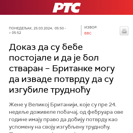
РТС
ИЗВОР:
ПОНЕДЕЉАК, 25.03.2024, 05:50 -
> 05:52
BBC
Доказ да су бебе
постојале и да је бол
стваран – Британке могу
да изваде потврду да су
изгубиле трудноћу
Жене у Великој Британији, које су пре 24.
недеље доживеле побачај, од фебруара ове
године имају право да добију потврду као
успомену на своју изгубљену трудноћу.