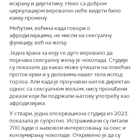
исхрану и дијететику. Неко са добром
циркулацијом вероватно неће видети било
какву промену.
Међутим, већина када говори о
афродизијацима, не мисли на сексуалну
функцију, већ на жељу.
Једна храна за коју се дуго веровало да
појачава сексуалну жељу је чоколада. Студије
су показале да какао може утицати на повећан
проток крви и у деловима нашег тела испод
торзоа. Али када је проучаван његов директан
однос са сексуалном жељом, нису пронађени
докази који би подржали његову употребу као
афродизијака.
У ствари, једна опсервациона студија из 2021.
показала је супротно. Истраживачи су питали
700 људи о њиховом интересовању за секс и
конзумирању чоколаде. Откривено је да су