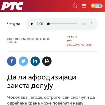
РТС
Читај ми!
ИЗВОР:
ПОНЕДЕЉАК, 19.02.2024, 08:00 -
РТС,
> 08:19
BBC.COM/FUTURE
Да ли афродизијаци
заиста делују
Чоколада, јагоде, остриге: сви смо чули да
одређена храна може повећати нашу