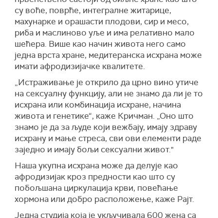
су воће, поврће, интегралне житарице,
махунарке и орашасти плодови, сир и месо,
риба и маслиново уље и има релативно мало
шећера. Више као начин живота него само
једна врста хране, медитеранска исхрана може
имати афродизијачке квалитете.
„Истраживање је открило да црно вино утиче
на сексуалну функцију, али не знамо да ли је то
исхрана или комбинација исхране, начина
живота и генетике“, каже Кричман. „Оно што
знамо је да за људе који вежбају, имају здраву
исхрану и мање стреса, сви ови елементи раде
заједно и имају бољи сексуални живот."
Наша укупна исхрана може да делује као
афродизијак кроз предности као што су
побољшана циркулација крви, повећање
хормона или добро расположење, каже Рајт.
Једна студија која је укључивала 600 жена са