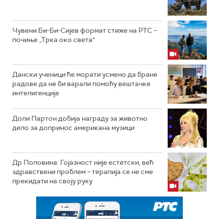
Чувени Би-Би-Сијев формат стиже на РТС –
почиње „Трка око света“
Дански ученици ће морати усмено да бране
радове да не би варали помоћу вештачке
интелигенције
Доли Партон добија награду за животно
дело за допринос американа музици
Др Половина: Гојазност није естетски, већ
здравствени проблем – терапија се не сме
прекидати на своју руку