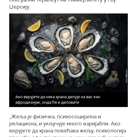
Џерсију.
Ако верујете да нека храна делује на вас као
афродизијак, онда ће и деловати
„Жеља је физичка, психосоцијална и
релациона, и укључује много варијабли. Ако
верујете да храна повећава жељу, психологија