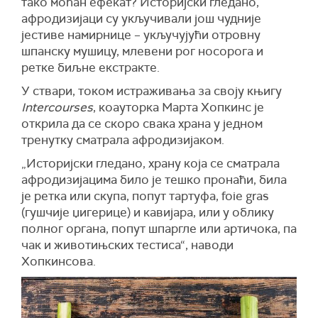
тако моћан ефекат? Историјски гледано,
афродизијаци су укључивали још чудније
јестиве намирнице – укључујући отровну
шпанску мушицу, млевени рог носорога и
ретке биљне екстракте.
У ствари, током истраживања за своју књигу
Intercourses
, коауторка Марта Хопкинс је
открила да се скоро свака храна у једном
тренутку сматрала афродизијаком.
„Историјски гледано, храну која се сматрала
афродизијацима било је тешко пронаћи, била
је ретка или скупа, попут тартуфа, foie gras
(гушчије џигерице) и кавијара, или у облику
полног органа, попут шпаргле или артичока, па
чак и животињских тестиса“, наводи
Хопкинсова.