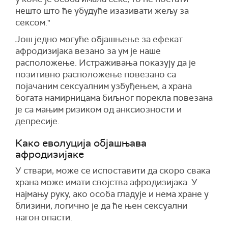
нешто што ће убудуће изазивати жељу за
сексом."
Још једно могуће објашњење за ефекат
афродизијака везано за ум је наше
расположење. Истраживања показују да је
позитивно расположење повезано са
појачаним сексуалним узбуђењем, а храна
богата намирницама биљног порекла повезана
је са мањим ризиком од анксиозности и
депресије.
Како еволуција објашњава
афродизијаке
У ствари, може се испоставити да скоро свака
храна може имати својства афродизијака. У
најмању руку, ако особа гладује и нема хране у
близини, логично је да ће њен сексуални
нагон опасти.