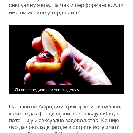
сексуалну жељу, па чак и перформансе. Али
има ли истине у тврдњама?
Да ли афродизијаци заиста делују
Названи по Афродити, грчкој богињи љубави,
каже се да афродизијаци повећавају либидо,
потенцију и сексуално задовољство. Ко није
чуо да чоколаде, јагоде и остриге могу имати