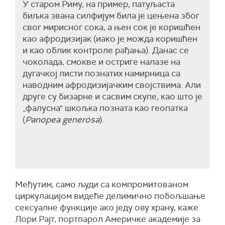
У старом Риму, на пример, патуљаста
биљка звана силфијум била је цењена због
свог мирисног сока, а њен сок је коришћен
као афродизијак (иако је можда коришћен
и као облик контроле рађања). Данас се
чоколада, смокве и остриге налазе на
дугачкој листи познатих намирница са
наводним афродизијачким својствима. Али
друге су бизарне и сасвим скупе, као што је
„фалусна" шкољка позната као геопатка
(
Panopea generosa
).
Међутим, само људи са компромитованом
циркулацијом видеће делимично побољшање
сексуалне функције ако једу ову храну, каже
Лори Рајт, портпарол Америчке академије за