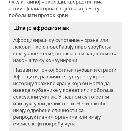
луку и тамној чоколади, кверцетин има
антиинфламаторна својства која могу
побољшати проток крви.
Шта је афродизијак
Афродизијаци су супстанце – храна или
лекови – које повећавају ниво узбуђења,
сексуалне жеље, понашања и задовољства
након што су конзумирани.
Назван по грчкој богињи љубави и страсти,
Афродити, различите културе су кроз
историју тражиле храну која би могла да
наведе љубавнике у кревет или побољша
сексуални учинак. Углавном су то ретки
или луксузни деликатеси. Неки такође
имају одређене сличности са
репродуктивним органима или имају
мирисе који покрећу чула.