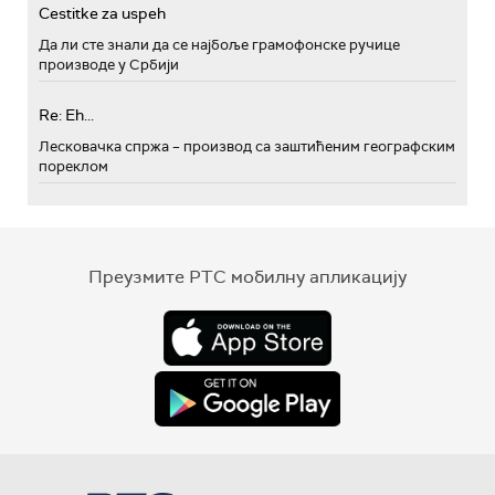
Cestitke za uspeh
Да ли сте знали да се најбоље грамофонске ручице
производе у Србији
Re: Eh...
Лесковачка спржа – производ са заштићеним географским
пореклом
Преузмите РТС мобилну апликацију