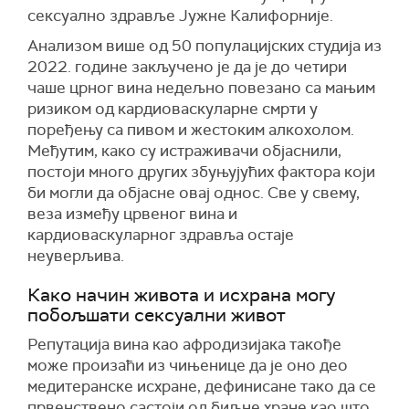
сексуално здравље Јужне Калифорније.
Анализом више од 50 популацијских студија из
2022. године закључено је да је до четири
чаше црног вина недељно повезано са мањим
ризиком од кардиоваскуларне смрти у
поређењу са пивом и жестоким алкохолом.
Међутим, како су истраживачи објаснили,
постоји много других збуњујућих фактора који
би могли да објасне овај однос. Све у свему,
веза између црвеног вина и
кардиоваскуларног здравља остаје
неуверљива.
Како начин живота и исхрана могу
побољшати сексуални живот
Репутација вина као афродизијака такође
може произаћи из чињенице да је оно део
медитеранске исхране, дефинисане тако да се
првенствено састоји од биљне хране као што