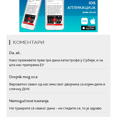
КОМЕНТАРИ
Da, ali...
Како преживети прва три дана катастрофе у Србији, и за
шта нас припрема ЕУ
Dvojnik mog oca
Вероватно свако од нас има свог двојника са којим дели и
сличну ДНК
Nemogućnost tusiranja
Не туширате се сваког дана – не стидите се, то је здраво