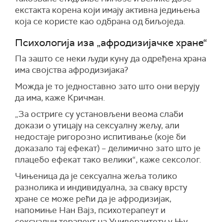
екстакта корена који имају активна једињења
која се користе као одбрана од биљоједа.
Психологија иза „афродизијачке хране“
Па зашто се неки људи куну да одређена храна
има својства афродизијака?
Можда је то једноставно зато што они верују
да има, каже Кричман.
„За остриге су установљени веома слаби
докази о утицају на сексуалну жељу, али
недостаје ригорозно испитивање (које би
доказало тај ефекат) – делимично зато што је
плацебо ефекат тако велики“, каже сексолог.
Чињеница да је сексуална жеља толико
разнолика и индивидуална, за сваку врсту
хране се може рећи да је афродизијак,
напомиње Нан Вајз, психотерапеут и
сексуални терапеут на Универзитету у Њу