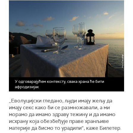
У одговарајућем контексту, свака храна ће бити
афродизијак
„Еволуцијски гледано, људи имају жељу да
имају секс како би се размножавали, а ми
морамо да имамо здраву тежину и да имамо
исхрану која обезбеђује праве хранљиве
материје да бисмо то урадили“, каже Билетер.