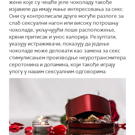
жене које су чешће јеле чоколаду такође
изјавиле да имају мање интересовања за секс.
Они су контролисали друге могуће разлоге за
слаб сексуални нагон или високу потрошњу
чоколаде, укључујући лоше расположење,
крвни притисак и унос калорија. Резултати,
указују истраживачи, показују да једење
чоколаде може деловати као замена за секс
стимулисањем производње неуротрансмитера
серотонина и допамина, који такође играју
улогу у нашим сексуалним одговорима.