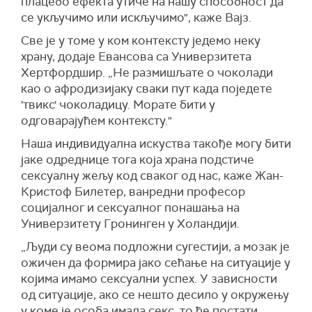
плацебо ефекта утиче на нашу способност да
се укључимо или искључимо", каже Вајз.
Све је у томе у ком контексту једемо неку
храну, додаје Евансова са Универзитета
Хертфордшир. „Не размишљате о чоколади
као о афродизијаку сваки пут када поједете
'твикс' чоколадицу. Морате бити у
одговарајућем контексту."
Наша индивидуална искуства такође могу бити
јаке одреднице тога која храна подстиче
сексуалну жељу код сваког од нас, каже Жан-
Кристоф Билетер, ванредни професор
социјалног и сексуалног понашања на
Универзитету Гронинген у Холандији.
„Људи су веома подложни сугестији, а мозак је
ожичен да формира јако сећање на ситуације у
којима имамо сексуални успех. У зависности
од ситуације, ако се нешто десило у окружењу
у коме је особа имала секс, то ће постати