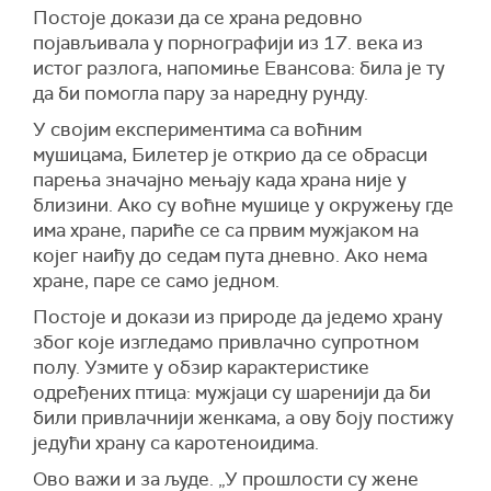
Постоје докази да се храна редовно
појављивала у порнографији из 17. века из
истог разлога, напомиње Евансова: била је ту
да би помогла пару за наредну рунду.
У својим експериментима са воћним
мушицама, Билетер је открио да се обрасци
парења значајно мењају када храна није у
близини. Ако су воћне мушице у окружењу где
има хране, париће се са првим мужјаком на
којег наиђу до седам пута дневно. Ако нема
хране, паре се само једном.
Постоје и докази из природе да једемо храну
због које изгледамо привлачно супротном
полу. Узмите у обзир карактеристике
одређених птица: мужјаци су шаренији да би
били привлачнији женкама, а ову боју постижу
једући храну са каротеноидима.
Ово важи и за људе. „У прошлости су жене