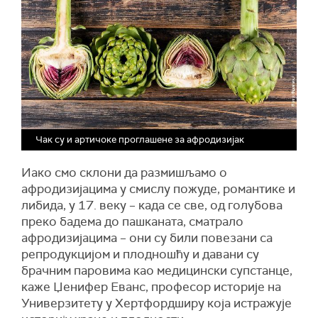
Чак су и артичоке проглашене за афродизијак
Иако смо склони да размишљамо о
афродизијацима у смислу пожуде, романтике и
либида, у 17. веку – када се све, од голубова
преко бадема до пашканата, сматрало
афродизијацима – они су били повезани са
репродукцијом и плодношћу и давани су
брачним паровима као медицински супстанце,
каже Џенифер Еванс, професор историје на
Универзитету у Хертфордширу која истражује