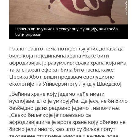
Црвено вино утиче на сексуалну функцију, али треба
бити опрезан
Разлог зашто нема поткрепљујућих доказа да
било која појединачна храна може бити
афродизијак је разумљив: свака храна која има
тако снажан ефекат била би опасна, каже
Џесика Абот, виши предавач еволуционе
екологије на Универзитету Лунд у Шведској.
„Већина хране коју једемо неће имати
нуспојаве, што је умирујуће. Да јесу, не би било
безбедно да их редовно једемо", напомиње.
„Свако биље које је повезано са
афродизијацима је врста хране коју обично не
бисмо јели много, као што су биљке попут
такозване стидљиве мимозе и велике дозе