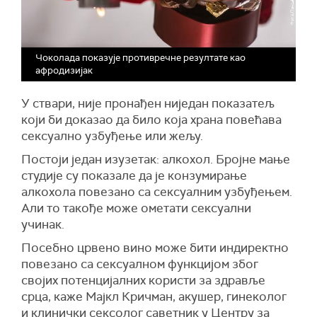
Чоколада показује противречне резултате као
афродизијак
У ствари, није пронађен ниједан показатељ
који би доказао да било која храна повећава
сексуално узбуђење или жељу.
Постоји један изузетак: алкохол. Бројне мање
студије су показале да је конзумирање
алкохола повезано са сексуалним узбуђењем.
Али то такође може ометати сексуални
учинак.
Посебно црвено вино може бити индиректно
повезано са сексуалном функцијом због
својих потенцијалних користи за здравље
срца, каже Мајкл Кричман, акушер, гинеколог
и клинички сексолог саветник у Центру за