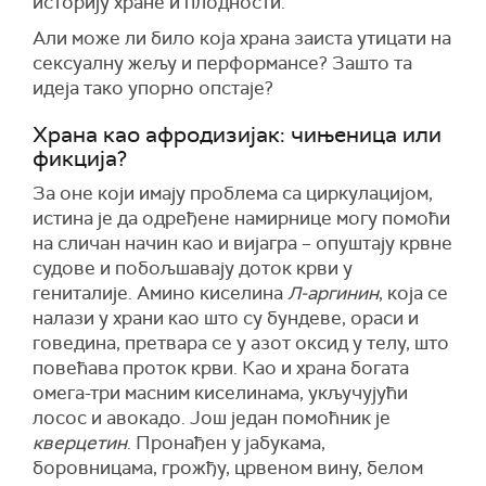
историју хране и плодности.
Али може ли било која храна заиста утицати на
сексуалну жељу и перформансе? Зашто та
идеја тако упорно опстаје?
Храна као афродизијак: чињеница или
фикција?
За оне који имају проблема са циркулацијом,
истина је да одређене намирнице могу помоћи
на сличан начин као и вијагра – опуштају крвне
судове и побољшавају доток крви у
гениталије. Амино киселина
Л-аргинин
, која се
налази у храни као што су бундеве, ораси и
говедина, претвара се у азот оксид у телу, што
повећава проток крви. Као и храна богата
омега-три масним киселинама, укључујући
лосос и авокадо. Још један помоћник је
кверцетин
. Пронађен у јабукама,
боровницама, грожђу, црвеном вину, белом