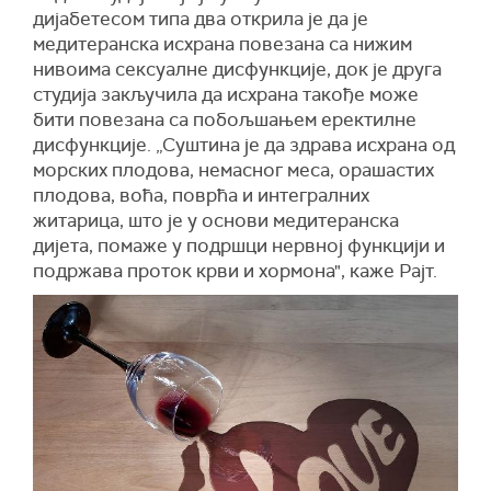
дијабетесом типа два открила је да је
медитеранска исхрана повезана са нижим
нивоима сексуалне дисфункције, док је друга
студија закључила да исхрана такође може
бити повезана са побољшањем еректилне
дисфункције. „Суштина је да здрава исхрана од
морских плодова, немасног меса, орашастих
плодова, воћа, поврћа и интегралних
житарица, што је у основи медитеранска
дијета, помаже у подршци нервној функцији и
подржава проток крви и хормона", каже Рајт.