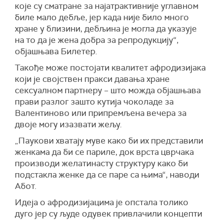
које су сматране за најатрактивније углавном
биле мало дебље, јер када није било много
хране у близини, дебљина је могла да указује
на то да је жена добра за репродукцију“,
објашњава Билетер.
Такође може постојати квалитет афродизијака
који је својствен пракси давања хране
сексуалном партнеру – што можда објашњава
прави разлог зашто кутија чоколаде за
Валентиново или припремљена вечера за
двоје могу изазвати жељу.
„Паукови хватају муве како би их представили
женкама да би се париле, док врста цврчака
производи желатинасту структуру како би
подстакла женке да се паре са њима“, наводи
Абот.
Идеја о афродизијацима је опстала толико
дуго јер су људе одувек привлачили концепти