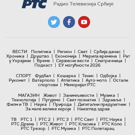
Радио Телевизија Србије
|
|
|
|
ВЕСТИ
Политика
Регион
Свет
Србија данас
|
|
|
|
Хроника
Друштво
Економија
Мерила времена
Рат
|
|
|
|
у Украјини
Време
Сервисне вести
Сматрачница
|
Подкаст
ЕУ могућности 2026
|
|
|
|
СПОРТ
Фудбал
Кошарка
Тенис
Одбојка
|
|
|
|
Рукомет
Ватерполо
Атлетика
Ауто-мото
Остали
|
спортови
Меморијал РТС
|
|
|
МАГАЗИН
Живот
Занимљивости
Музика
|
|
|
|
Технологијa
Путујемо
Свет познатих
Здравље
|
|
|
|
Филм и ТВ
Наука
Природа
Дигитални предузетник
|
За мале велике хероје
Наизглед здрав
|
|
|
|
|
ТВ
РТС 1
РТС 2
РТС 3
РТС Свет
РТС Наука
|
|
|
|
РТС Драма
РТС Живот
РТС Класика
РТС Коло
|
|
РТС Трезор
РТС Музика
РТС Полетарац