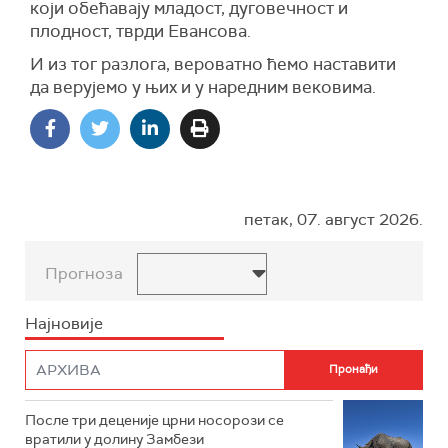
који обећавају младост, дуговечност и
плодност, тврди Евансова.
И из тог разлога, вероватно ћемо наставити
да верујемо у њих и у наредним вековима.
петак, 07. август 2026.
Прогноза
Најновије
После три деценије црни носорози се
вратили у долину Замбези