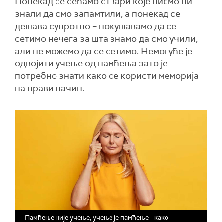
Понекад се сећамо ствари које нисмо ни
знали да смо запамтили, а понекад се
дешава супротно – покушавамо да се
сетимо нечега за шта знамо да смо учили,
али не можемо да се сетимо. Немогуће је
одвојити учење од памћења зато је
потребно знати како се користи меморија
на прави начин.
Памћење није учење, учење је памћење - како