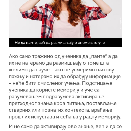
Не да памте, већ да размишљају о ономе што уче
Ако само тражимо од ученика да „памте“ а да
их не натерамо да размишљају о томе шта
желимо да науче – ако не усмеримо њихову
пажњу и натерамо их да обрађују информације
– неће бити смисленог учења. Подстицање
ученика да користе меморију и уче са
разумевањем подразумева активирање
претходног знања кроз питања, постављање
стварних или познатих контекста, враћање
прошлих искустава и сећања у радну меморију.
И не само да активирају ово знање, већ и да се