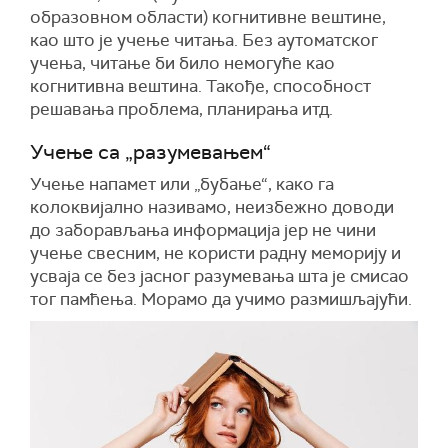
образовном области) когнитивне вештине,
као што је учење читања. Без аутоматског
учења, читање би било немогуће као
когнитивна вештина. Такође, способност
решавања проблема, планирања итд.
Учење са „разумевањем“
Учење напамет или „бубање“, како га
колоквијално називамо, неизбежно доводи
до заборављања информација јер не чини
учење свесним, не користи радну меморију и
усваја се без јасног разумевања шта је смисао
тог памћења. Морамо да учимо размишљајући.