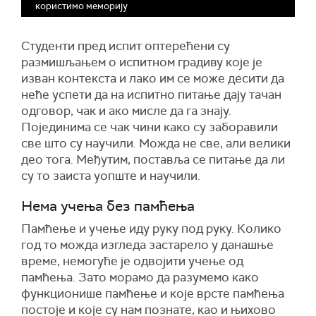
користимо меморију
Студенти пред испит оптерећени су
размишљањем о испитном градиву које је
изван контекста и лако им се може десити да
неће успети да на испитно питање дају тачан
одговор, чак и ако мисле да га знају.
Појединима се чак чини како су заборавили
све што су научили. Можда не све, али велики
део тога. Међутим, поставља се питање да ли
су то заиста уопште и научили.
Нема учења без памћења
Памћење и учење иду руку под руку. Колико
год то можда изгледа застарело у данашње
време, немогуће је одвојити учење од
памћења. Зато морамо да разумемо како
функционише памћење и које врсте памћења
постоје и које су нам познате, као и њихово