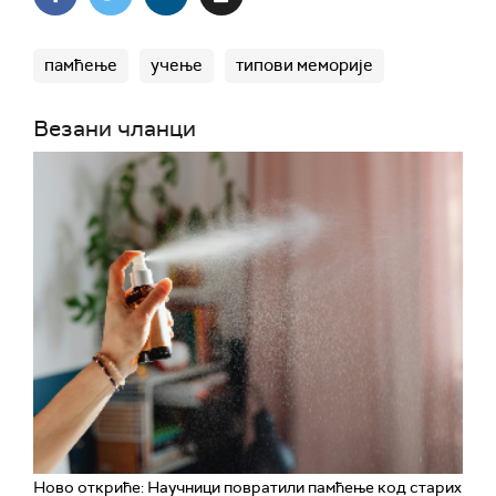
памћење
учење
типови меморије
Везани чланци
Ново откриће: Научници повратили памћење код старих