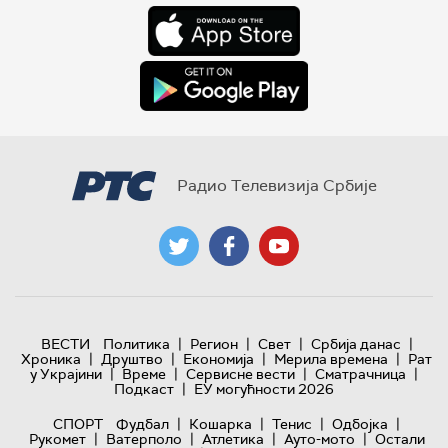
Радио Телевизија Србије
|
|
|
|
ВЕСТИ
Политика
Регион
Свет
Србија данас
|
|
|
|
Хроника
Друштво
Економија
Мерила времена
Рат
|
|
|
|
у Украјини
Време
Сервисне вести
Сматрачница
|
Подкаст
ЕУ могућности 2026
|
|
|
|
СПОРТ
Фудбал
Кошарка
Тенис
Одбојка
|
|
|
|
Рукомет
Ватерполо
Атлетика
Ауто-мото
Остали