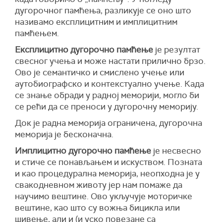
дугорочног памћења, разликује се оно што
називамо експлицитним и имплицитним
памћењем.
Експлицитно дугорочно памћење
је резултат
свесног учења и може настати прилично брзо.
Ово је семантичко и смислено учење или
аутобиографско и контекстуално учење. Када
се знање обради у радној меморији, могло би
се рећи да се преноси у дугорочну меморију.
Док је радна меморија ограничена, дугорочна
меморија је бесконачна.
Имплицитно дугорочно памћење
је несвесно
и стиче се понављањем и искуством. Позната
и као процедурална меморија, неопходна је у
свакодневном животу јер нам помаже да
научимо вештине. Ово укључује моторичке
вештине, као што су вожња бицикла или
шивење, али и (и уско повезане са