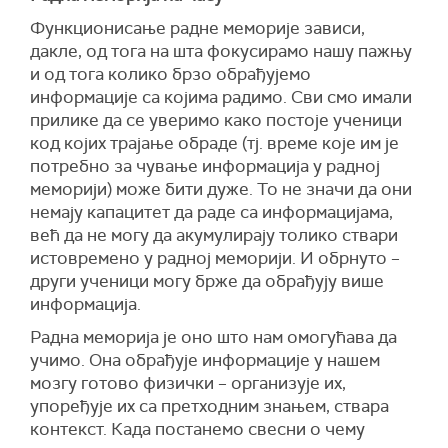
Функционисање радне меморије зависи,
дакле, од тога на шта фокусирамо нашу пажњу
и од тога колико брзо обрађујемо
информације са којима радимо. Сви смо имали
прилике да се уверимо како постоје ученици
код којих трајање обраде (тј. време које им је
потребно за чување информација у радној
меморији) може бити дуже. То не значи да они
немају капацитет да раде са информацијама,
већ да не могу да акумулирају толико ствари
истовремено у радној меморији. И обрнуто –
други ученици могу брже да обрађују више
информација.
Радна меморија је оно што нам омогућава да
учимо. Она обрађује информације у нашем
мозгу готово физички – организује их,
упоређује их са претходним знањем, ствара
контекст. Када постанемо свесни о чему