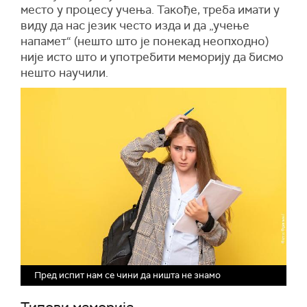
место у процесу учења. Такође, треба имати у
виду да нас језик често изда и да „учење
напамет“ (нешто што је понекад неопходно)
није исто што и употребити меморију да бисмо
нешто научили.
Пред испит нам се чини да ништа не знамо
Типови меморије