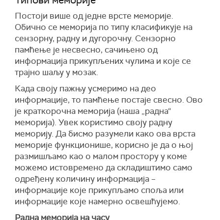
Постоји више од једне врсте меморије.
Обично се меморија по типу класификује на
сензорну, радну и дугорочну. Сензорно
памћење је несвесно, сачињено од
информација прикупљених чулима и које се
трајно шаљу у мозак.
Када своју пажњу усмеримо на део
информације, то памћење постаје свесно. Ово
је краткорочна меморија (наша „радна“
меморија). Увек користимо своју радну
меморију. Да бисмо разумели како ова врста
меморије функционише, корисно је да о њој
размишљамо као о малом простору у коме
можемо истовремено да складиштимо само
одређену количину информација –
информације које прикупљамо споља или
информације које намерно освешћујемо.
Радна меморија на часу