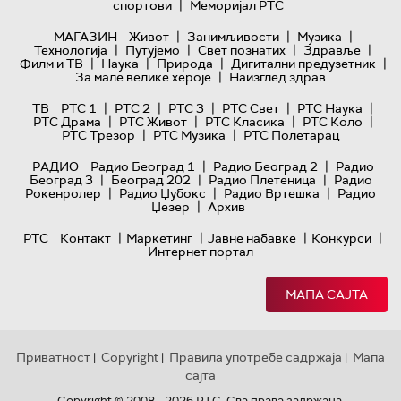
|
спортови
Меморијал РТС
|
|
|
МАГАЗИН
Живот
Занимљивости
Музика
|
|
|
|
Технологијa
Путујемо
Свет познатих
Здравље
|
|
|
|
Филм и ТВ
Наука
Природа
Дигитални предузетник
|
За мале велике хероје
Наизглед здрав
|
|
|
|
|
ТВ
РТС 1
РТС 2
РТС 3
РТС Свет
РТС Наука
|
|
|
|
РТС Драма
РТС Живот
РТС Класика
РТС Коло
|
|
РТС Трезор
РТС Музика
РТС Полетарац
|
|
РАДИО
Радио Београд 1
Радио Београд 2
Радио
|
|
|
Београд 3
Београд 202
Радио Плетеница
Радио
|
|
|
Рокенролер
Радио Џубокс
Радио Вртешка
Радио
|
Џезер
Архив
|
|
|
|
РТС
Контакт
Маркетинг
Јавне набавке
Конкурси
Интернет портал
МАПА САЈТА
Приватност
Copyright
Правила употребе садржаја
Мапа
|
|
|
сајта
Copyright © 2008 - 2026 РТС. Сва права задржана.