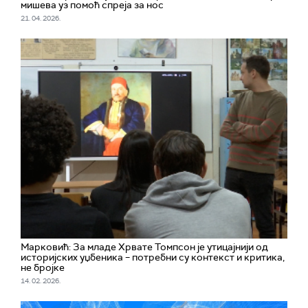
мишева уз помоћ спреја за нос
21. 04. 2026.
Марковић: За младе Хрвате Томпсон је утицајнији од
историјских уџбеника – потребни су контекст и критика,
не бројке
14. 02. 2026.