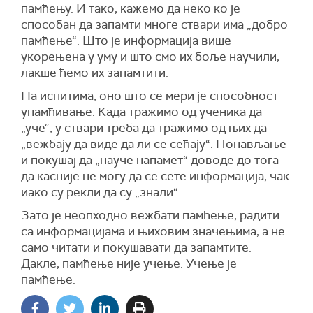
памћењу. И тако, кажемо да неко ко је
способан да запамти многе ствари има „добро
памћење“. Што је информација више
укорењена у уму и што смо их боље научили,
лакше ћемо их запамтити.
На испитима, оно што се мери је способност
упамћивање. Када тражимо од ученика да
„уче“, у ствари треба да тражимо од њих да
„вежбају да виде да ли се сећају“. Понављање
и покушај да „науче напамет“ доводе до тога
да касније не могу да се сете информација, чак
иако су рекли да су „знали“.
Зато је неопходно вежбати памћење, радити
са информацијама и њиховим значењима, а не
само читати и покушавати да запамтите.
Дакле, памћење није учење. Учење је
памћење.