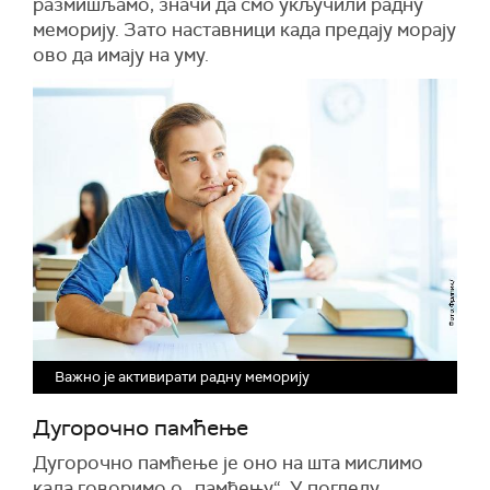
размишљамо, значи да смо укључили радну
меморију. Зато наставници када предају морају
ово да имају на уму.
Важно је активирати радну меморију
Дугорочно памћење
Дугорочно памћење је оно на шта мислимо
када говоримо о „памћењу“. У погледу