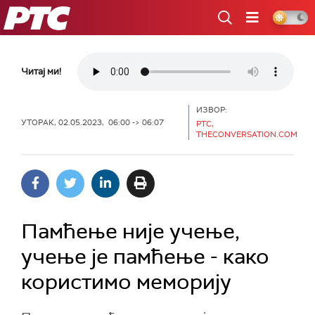
РТС
Читај ми!
ИЗВОР:
УТОРАК, 02.05.2023, 06:00 -> 06:07
РТС,
THECONVERSATION.COM
Памћење није учење,
учење је памћење - како
користимо меморију