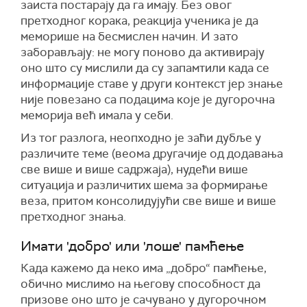
заиста постарају да га имају. Без овог
претходног корака, реакција ученика је да
меморише на бесмислен начин. И зато
заборављају: не могу поново да активирају
оно што су мислили да су запамтили када се
информације ставе у други контекст јер знање
није повезано са подацима које је дугорочна
меморија већ имала у себи.
Из тог разлога, неопходно је заћи дубље у
различите теме (веома другачије од додавања
све више и више садржаја), нудећи више
ситуација и различитих шема за формирање
веза, притом консолидујући све више и више
претходног знања.
Имати 'добро' или 'лоше' памћење
Када кажемо да неко има „добро“ памћење,
обично мислимо на његову способност да
призове оно што је сачувано у дугорочном