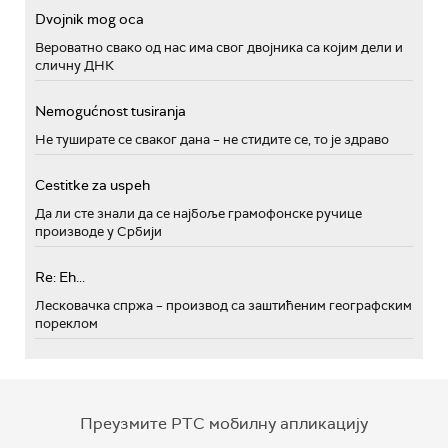
Dvojnik mog oca
Вероватно свако од нас има свог двојника са којим дели и
сличну ДНК
Nemogućnost tusiranja
Не туширате се сваког дана – не стидите се, то је здраво
Cestitke za uspeh
Да ли сте знали да се најбоље грамофонске ручице
производе у Србији
Re: Eh...
Лесковачка спржа – производ са заштићеним географским
пореклом
Преузмите РТС мобилну апликацију