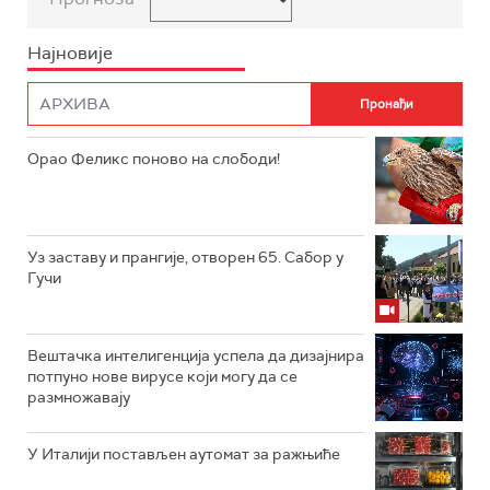
Најновије
Орао Феликс поново на слободи!
Уз заставу и прангије, отворен 65. Сабор у
Гучи
Вештачка интелигенција успела да дизајнира
потпуно нове вирусе који могу да се
размножавају
У Италији постављен аутомат за ражњиће