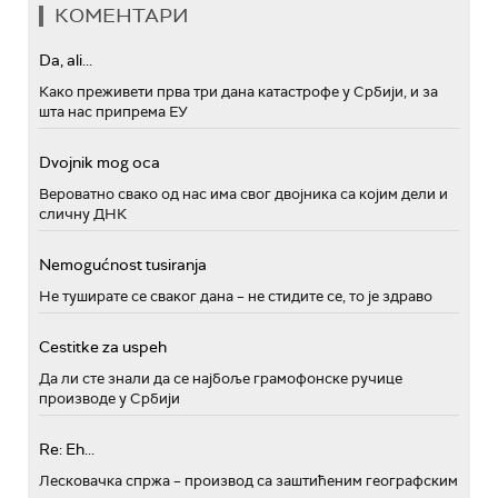
КОМЕНТАРИ
Da, ali...
Како преживети прва три дана катастрофе у Србији, и за
шта нас припрема ЕУ
Dvojnik mog oca
Вероватно свако од нас има свог двојника са којим дели и
сличну ДНК
Nemogućnost tusiranja
Не туширате се сваког дана – не стидите се, то је здраво
Cestitke za uspeh
Да ли сте знали да се најбоље грамофонске ручице
производе у Србији
Re: Eh...
Лесковачка спржа – производ са заштићеним географским