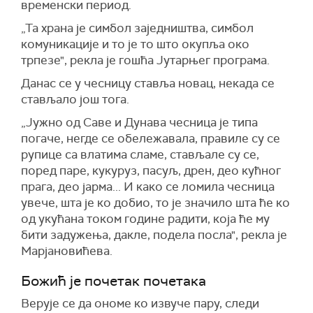
временски период.
„Та храна је симбол заједништва, симбол
комуникације и то је то што окупља око
трпезе", рекла је гошћа Јутарњег програма.
Данас се у чесницу ставља новац, некада се
стављало још тога.
„Јужно од Саве и Дунава чесница је типа
погаче, негде се обележавала, правиле су се
рупице са влатима сламе, стављале су се,
поред паре, кукуруз, пасуљ, дрен, део кућног
прага, део јарма... И како се ломила чесница
увече, шта је ко добио, то је значило шта ће ко
од укућана током године радити, која ће му
бити задужења, дакле, подела посла", рекла је
Марјановићева.
Божић је почетак почетака
Верује се да ономе ко извуче пару, следи