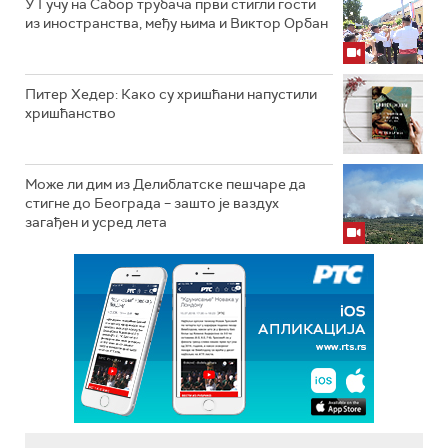
У Гучу на Сабор трубача први стигли гости
из иностранства, међу њима и Виктор Орбан
Питер Хедер: Како су хришћани напустили
хришћанство
Може ли дим из Делиблатске пешчаре да
стигне до Београда – зашто је ваздух
загађен и усред лета