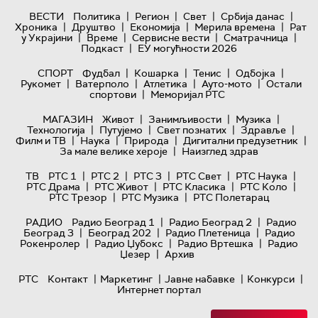
|
|
|
|
ВЕСТИ
Политика
Регион
Свет
Србија данас
|
|
|
|
Хроника
Друштво
Економија
Мерила времена
Рат
|
|
|
|
у Украјини
Време
Сервисне вести
Сматрачница
|
Подкаст
ЕУ могућности 2026
|
|
|
|
СПОРТ
Фудбал
Кошарка
Тенис
Одбојка
|
|
|
|
Рукомет
Ватерполо
Атлетика
Ауто-мото
Остали
|
спортови
Меморијал РТС
|
|
|
МАГАЗИН
Живот
Занимљивости
Музика
|
|
|
|
Технологијa
Путујемо
Свет познатих
Здравље
|
|
|
|
Филм и ТВ
Наука
Природа
Дигитални предузетник
|
За мале велике хероје
Наизглед здрав
|
|
|
|
|
ТВ
РТС 1
РТС 2
РТС 3
РТС Свет
РТС Наука
|
|
|
|
РТС Драма
РТС Живот
РТС Класика
РТС Коло
|
|
РТС Трезор
РТС Музика
РТС Полетарац
|
|
РАДИО
Радио Београд 1
Радио Београд 2
Радио
|
|
|
Београд 3
Београд 202
Радио Плетеница
Радио
|
|
|
Рокенролер
Радио Џубокс
Радио Вртешка
Радио
|
Џезер
Архив
|
|
|
|
РТС
Контакт
Маркетинг
Јавне набавке
Конкурси
Интернет портал