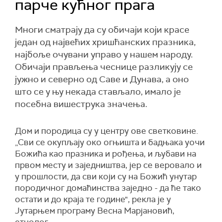
парче кућног прага
Многи сматрају да су обичаји који красе
један од највећих хришћанских празника,
најбоље очувани управо у нашем народу.
Обичаји прављења чеснице разликују се
јужно и северно од Саве и Дунава, а оно
што се у њу некада стављало, имало је
посебна вишеструка значења.
Дом и породица су у центру ове светковине.
„Сви се окупљају око огњишта и бадњака уочи
Божића као празника и рођења, и љубави на
првом месту и заједништва, јер се веровало и
у прошлости, да сви који су на Божић унутар
породичног домаћинства заједно - да ће тако
остати и до краја те године", рекла је у
Јутарњем програму Весна Марјановић,