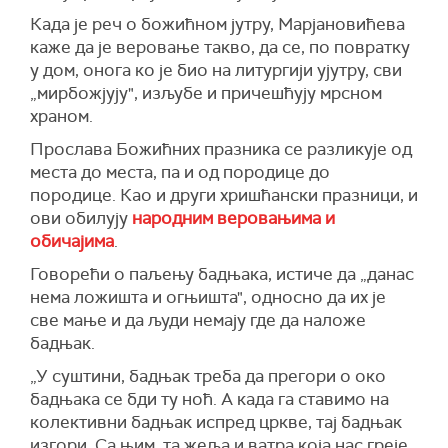
Када је реч о божићном јутру, Марјановићева
каже да је веровање такво, да се, по повратку
у дом, онога ко је био на литургији ујутру, сви
„мирбожјују", изљубе и причешћују мрсном
храном.
Прослава Божићних празника се разликује од
места до места, па и од породице до
породице. Као и други хришћански празници, и
ови обилују
народним веровањима и
обичајима
.
Говорећи о паљењу бадњака, истиче да „данас
нема ложишта и огњишта", односно да их је
све мање и да људи немају где да наложе
бадњак.
„У суштини, бадњак треба да прегори о око
бадњака се бди ту ноћ. А када га ставимо на
колективни бадњак испред цркве, тај бадњак
изгори. Са њим, та жеља и ватра која нас греје,