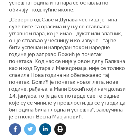
успешна година и та пара се оставља по
обичају - код кућне иконе.
„Северно од Саве и Дунава чесница је типа
суве пите са орасима и у њу се стављала
углавном пара, ко је имао - дукат или златник,
он је стваљао у чесницу и ко извуче - тај ће
бити успешан и напредан током наредне
године јер заправо Божић је почетак
почетака. Код нас се није у овом делу Балкана
као и код Бугара и Македонаца, није се толико
славила Нова година ни обележавао тај
почетак. Божић је почетак новог лета, нове
године, рађања, а Мали Божић који нам долази
14. јануара, то је да се потврде све те радње
које су се чиниле у прошлости, да се утврди да
би година била плодна и успешна", закључила
је етнолог Весна Марјановић.