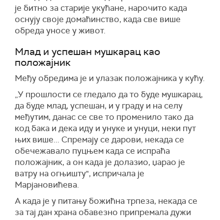
је битно за старије укућане, нарочито када
оснују своје домаћинство, када све више
обреда уносе у живот.
Млад и успешан мушкарац као
положајник
Међу обредима је и улазак положајника у кућу.
„У прошлости се гледало да то буде мушкарац,
да буде млад, успешан, и у граду и на селу
међутим, данас се све то променило тако да
код бака и дека иду и унуке и унуци, неки пут
њих више... Спремају се дарови, некада се
обечежавало пуцњем када се испраћа
положајник, а он када је долазио, џарао је
ватру на огњишту", испричала је
Марјановићева.
А када је у питању божићна трпеза, некада се
за тај дан храна обавезно припремала дужи