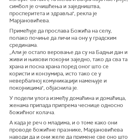
симбол је очишћења и заједништва,
просперитета и здравља", рекла је
Марјановићева.
Примећује да прослава Божића на селу,
полако почиње да личи на ону у градским
срединама.
„Али је остало веровање да су на Бадњи дан и
живи и њихови покојни заједно, тако да сва та
храна и посна храна поред оног што се
користи и конзумира, исто тако се у
невербалној комуникацији намењује и
покојницима", објаснила је.
У подели улога између домаћина и домаћица,
женама припада припрема чеснице односно
божићног колача.
А када је реч о младима, и о томе како они
проводе божићне празнике, Марјановићева
наводи да и они желе да примене све оно што