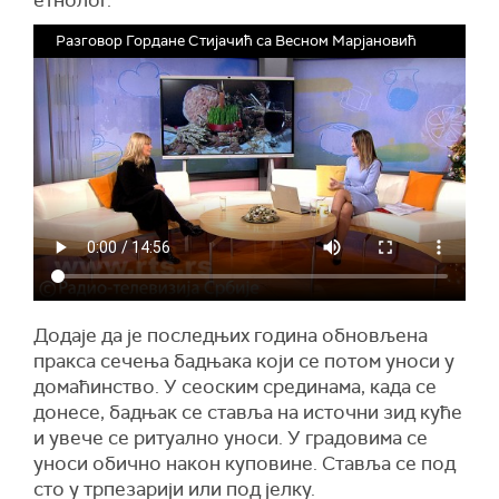
етнолог.
Разговор Гордане Стијачић са Весном Марјановић
Додаје да је последњих година обновљена
пракса сечења бадњака који се потом уноси у
домаћинство. У сеоским срединама, када се
донесе, бадњак се ставља на источни зид куће
и увече се ритуално уноси. У градовима се
уноси обично након куповине. Ставља се под
сто у трпезарији или под јелку.