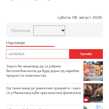
субота, 08. август 2026.
Прогноза
Најновије
Зашто би чињеница да се рађамо
беспомоћни могла да буде једна од највећих
предности човечанства
Од танке жице до уникатних предмета – како
се у Манаковој кући чува вештина филиграна