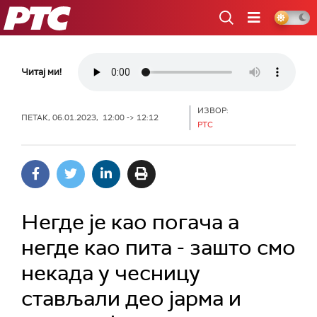
РТС
Читај ми!
ИЗВОР:
ПЕТАК, 06.01.2023, 12:00 -> 12:12
РТС
Негде је као погача а
негде као пита - зашто смо
некада у чесницу
стављали део јарма и