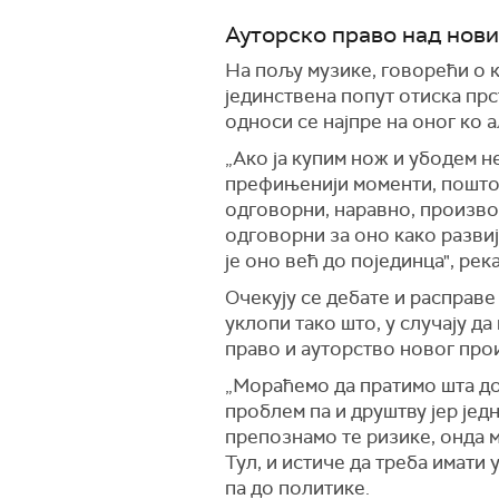
Ауторско право над нов
На пољу музике, говорећи о к
јединствена попут отиска прст
односи се најпре на оног ко а
„Ако ја купим нож и убодем н
префињенији моменти, пошто ј
одговорни, наравно, произво
одговорни за оно како развиј
је оно већ до појединца", река
Очекују се дебате и расправе
уклопи тако што, у случају д
право и ауторство новог про
„Мораћемо да пратимо шта дон
проблем па и друштву јер једн
препознамо те ризике, онда м
Тул, и истиче да треба имати
па до политике.