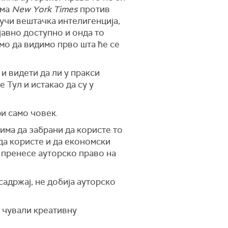
ама
New York Times
против
учи вештачка интелигенција,
јавно доступно и онда то
амо да видимо прво шта ће се
и видети да ли у пракси
е Тул и истакао да су у
и само човек.
има да забрани да користе то
 да користе и да економски
а пренесе ауторско право на
садржај, не добија ауторско
и чували креативну