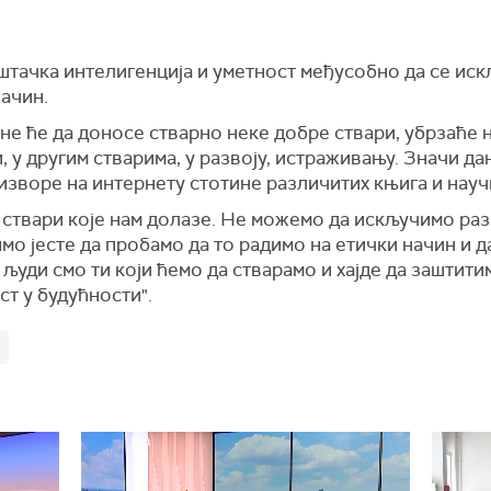
штачка интелигенција и уметност међусобно да се искљ
начин.
оне ће да доносе стварно неке добре ствари, убрзаће 
 у другим стварима, у развоју, истраживању. Значи д
изворе на интернету стотине различитих књига и науч
 ствари које нам долазе. Не можемо да искључимо раз
о јесте да пробамо да то радимо на етички начин и да
уди смо ти који ћемо да стварамо и хајде да заштитимо
т у будућности".