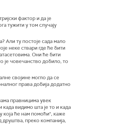
ријски фактор и да је
ога тужити у том случају
а? Али ту постоје сада мало
је неке ствари где ће бити
атасетовима. Они ће бити
то је човечанство добило, то
алне својине могло да се
ионалног права добија додатно
 нама правницима увек
 када видимо шта је то и када
 која ће нам помоћи", каже
д друштва, преко компанија,