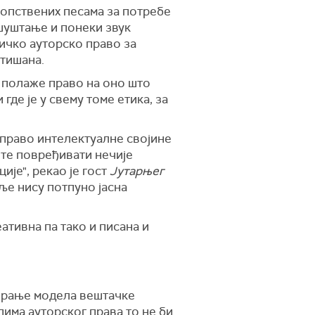
опствених песама за потребе
шуштање и понеки звук
зичко ауторско право за
утишана.
о полаже право на оно што
где је у свему томе етика, за
о право интелектуалне својине
жете повређивати нечије
ије", рекао је гост
Јутарњег
аље нису потпуно јасна
ативна па тако и писана и
нирање модела вештачке
пима ауторског права то не би