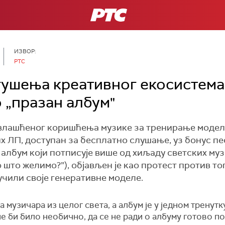
РТС
ИЗВОР:
РТС
гушења креативног екосистема
 „празан албум"
влашћеног коришћења музике за тренирање модела
их ЛП, доступан за бесплатно слушање, уз бонус п
албум који потписује више од хиљаду светских музи
во што желимо?”), објављен је као протест против 
учили своје генеративне моделе.
музичара из целог света, а албум је у једном тренутку
не би било необично, да се не ради о албуму готово п