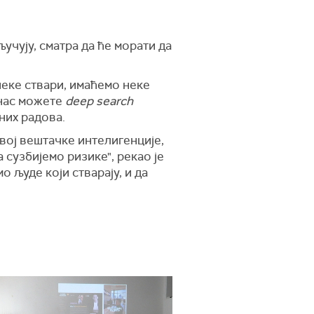
учују, сматра да ће морати да
неке ствари, имаћемо неке
анас можете
deep search
них радова.
вој вештачке интелигенције,
 сузбијемо ризике", рекао је
 људе који стварају, и да