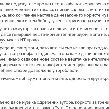
ли да подижу глас против неовлашћеног коришћења с
тљивих мелодија и стихова, снимци садрже само тихо 
ука: ако компаније наставе да незаконито користе му
еативни екосистем биће угушен, а оригинална музика 
у у питању ауторска права и вештачка интелигенција, к
а се генерише вештачком интелигенцијом, а шта не, и 
ручњак за ИТ право.
дређеној сивој зони, зато што ми смо имали претходн
у која се развијала годинама, и она каже да ви не мо
ане, имамо сада ове нове системе вештачке интелигенц
 припрема закон о вештачкој интелигенцији, али да и д
ређене ствари дозвољене у тој области.
 музиком већ су у питању и књиге, односно и друга кре
љено да се музика одређених аутора, користи за тре
га ваља кренути, наглашава Тул: „По основним принци