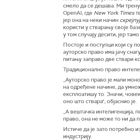
смело да се дешава. Ми тре
OpenAI, где
New York Times
тв
јер она на неки начин
скрејпу
користи у стварању своје баз
у том случају десити, јер там
Постоје и поступци који су п
ауторско право има јачу снагу
питању заправо две ствари ко
Традиционално право интелек
„Ауторско право је мали моно
на одређене начине, да умнож
експлоатишу то. Значи, човек
оно што ствара", објаснио је.
„А вештачка интелигенција, п
право, она не може то ни да п
Истиче да је зато потребно и
индустрију.