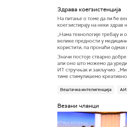
Здрава коегзистенција
На питање о томе да ли ће ве
коегзистирају на неки здрав 
„Нама технологије требају и 
велике предности у медицини,
користити, па пронаћи одмах 
Значи постоје стварно добре
али оно што можемо да уредим
ИТ стручњак и закључио: „Ми љ
тиме стимулишемо креативнос
Вештачка интелигенција
АИ
Везани чланци