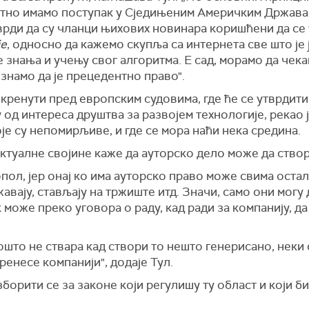
нутно имамо поступак у Сједињеним Америчким Држав
рди да су чланци њихових новинара коришћени да се 
је
, односно да кажемо скупља са интернета све што је 
е знања и учењу свог алгоритма. Е сад, морамо да чек
о знамо да је прецедентно право".
окренути пред европским судовима, где ће се утврдити 
 од интереса друштва за развојем технологије, рекао ј
је су непомирљиве, и где се мора наћи нека средина.
туалне својине каже да ауторско дело може да створ
пол, јер онај ко има ауторско право може свима остал
авају, стављају на тржиште итд. Значи, само они могу
 може преко уговора о раду, кад ради за компанију, д
ошто не ствара кад створи то нешто генерисано, неки 
ренесе компанији", додаје Тул.
зборити се за законе који регулишу ту област и који б