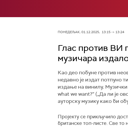
ПОНЕДЕЉАК, 01.12.2025, 13:15 -> 13:24
Глас против ВИ 
музичара издало
Као део побуне против нео
недавно је издат потпуно т
издање на винилу. Музички 
what we want?” („Да ли је о
ауторску музику како би об
Пројекту се прикључило доста 
британске топ-листе. Све то 