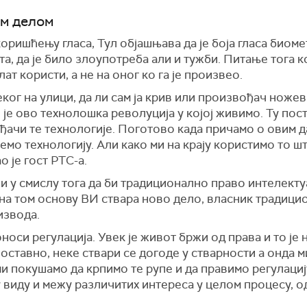
им делом
оришћењу гласа, Тул објашњава да је боја гласа биомет
а, да је било злоупотреба али и тужби. Питање тога к
лат користи, а не на оног ко га је произвео.
еког на улици, да ли сам ја крив или произвођач ножев
е ово технолошка револуција у којој живимо. Ту посто
ђачи те технологије. Поготово када причамо о овим д
емо технологију. Али како ми на крају користимо то ш
о је гост РТС-а.
 и у смислу тога да би традиционално право интелекту
а на том основу ВИ ствара ново дело, власник традиц
извода.
оси регулација. Увек је живот бржи од права и то је
оставно, неке ствари се догоде у стварности а онда ми
и покушамо да крпимо те рупе и да правимо регулацију
 у виду и межу различитих интереса у целом процесу, о