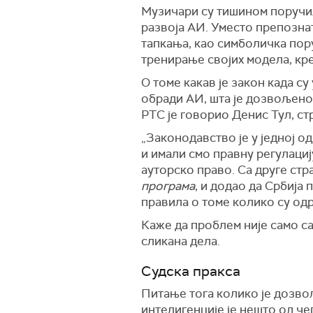
Музичари су тишином поручи
развоја АИ. Уместо препозна
тапкања, као симболичка пор
тренирање својих модела, кр
О томе какав је закон када с
обради АИ, шта је дозвољено д
РТС је говорио Денис Тул, ст
„Законодавство је у једној о
и имали смо правну регулациј
ауторско право. Са друге стр
програма
, и додао да Србија
правила о томе колико су од
Каже да проблем није само са
сликана дела.
Судска пракса
Питање тога колико је дозво
интелигенције је нешто од че