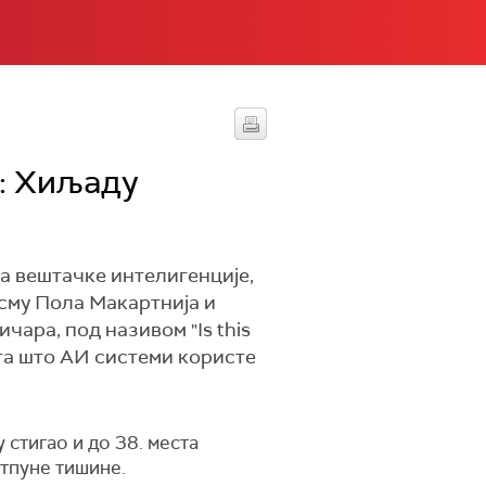
: Хиљаду
 вештачке интелигенције,
есму Пола Макартнија и
чара, под називом "Is this
тога што АИ системи користе
 стигао и до 38. места
отпуне тишине.