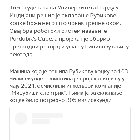
Тим студената са Универзитета Парду у
Индијани решио је склапање Рубикове
коцке брже него што човек трепне оком.
Овај брз роботски систем назван је
Purdubik's Cube, а пројекат је оборио
претходни рекорд и ушао у Гинисову књигу
рекорда.
Машина која је решила Рубикову коцку за 103
милисекунде поништила је пројекат који су у
мају 2024. осмислили инжењери компаније
„Мицубиши електрик“. Њима је за склапање
коцке било потребно 305 милисекунди.