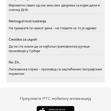
Вероватно свако од нас има свог двојника са којим дели и
сличну ДНК
Nemogućnost tusiranja
Не туширате се сваког дана – не стидите се, то је здраво
Cestitke za uspeh
Да ли сте знали да се најбоље грамофонске ручице
производе у Србији
Re: Eh...
Лесковачка спржа – производ са заштићеним географским
пореклом
Преузмите РТС мобилну апликацију