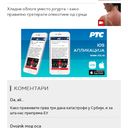
Хладне облоге уместо јогурта – како
правилно третирати опекотине од сунца
КОМЕНТАРИ
Da, ali...
Како преживети прва три дана катастрофе у Србији, и за
шта нас припрема ЕУ
Dvojnik mog oca