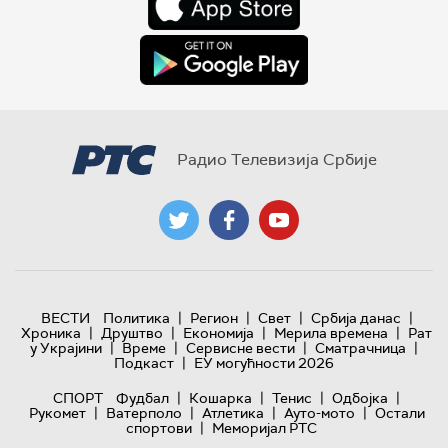
Радио Телевизија Србије
|
|
|
|
ВЕСТИ
Политика
Регион
Свет
Србија данас
|
|
|
|
Хроника
Друштво
Економија
Мерила времена
Рат
|
|
|
|
у Украјини
Време
Сервисне вести
Сматрачница
|
Подкаст
ЕУ могућности 2026
|
|
|
|
СПОРТ
Фудбал
Кошарка
Тенис
Одбојка
|
|
|
|
Рукомет
Ватерполо
Атлетика
Ауто-мото
Остали
|
спортови
Меморијал РТС