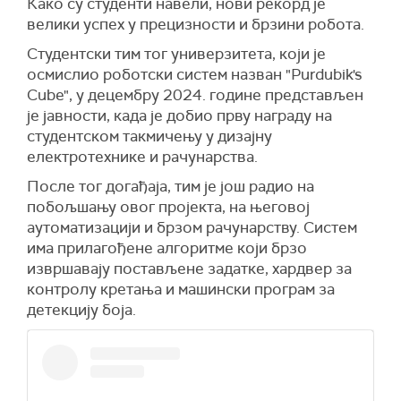
Како су студенти навели, нови рекорд је
велики успех у прецизности и брзини робота.
Студентски тим тог универзитета, који је
осмислио роботски систем назван "Purdubik's
Cube", у децембру 2024. године представљен
је јавности, када је добио прву награду на
студентском такмичењу у дизајну
електротехнике и рачунарства.
После тог догађаја, тим је још радио на
побољшању овог пројекта, на његовој
аутоматизацији и брзом рачунарству. Систем
има прилагођене алгоритме који брзо
извршавају постављене задатке, хардвер за
контролу кретања и машински програм за
детекцију боја.