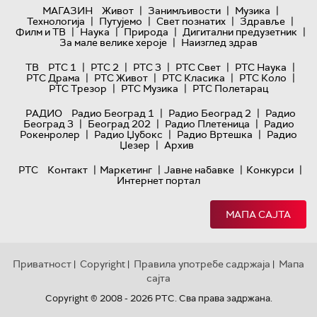
|
|
|
МАГАЗИН
Живот
Занимљивости
Музика
|
|
|
|
Технологијa
Путујемо
Свет познатих
Здравље
|
|
|
|
Филм и ТВ
Наука
Природа
Дигитални предузетник
|
За мале велике хероје
Наизглед здрав
|
|
|
|
|
ТВ
РТС 1
РТС 2
РТС 3
РТС Свет
РТС Наука
|
|
|
|
РТС Драма
РТС Живот
РТС Класика
РТС Коло
|
|
РТС Трезор
РТС Музика
РТС Полетарац
|
|
РАДИО
Радио Београд 1
Радио Београд 2
Радио
|
|
|
Београд 3
Београд 202
Радио Плетеница
Радио
|
|
|
Рокенролер
Радио Џубокс
Радио Вртешка
Радио
|
Џезер
Архив
|
|
|
|
РТС
Контакт
Маркетинг
Јавне набавке
Конкурси
Интернет портал
МАПА САЈТА
Приватност
Copyright
Правила употребе садржаја
Мапа
|
|
|
сајта
Copyright © 2008 - 2026 РТС. Сва права задржана.