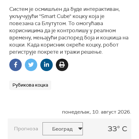
Систем је осмишљен да буде интерактиван,
укључујући "Smart Cube" коцку која је
повезана са Блутутом. То омогућава
корисницима да је контролишу у реалном
времену, мењајући распоред боја и коцкица на
коцки. Када корисник окреће коцку, робот
региструје покрете и тражи решење.
Рубикова коцка
понедељак, 10. август 2026.
33° C
Прогноза