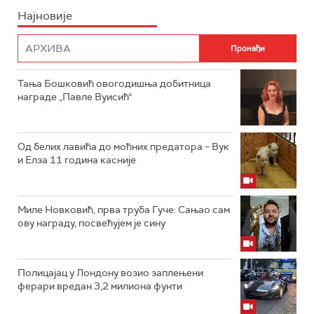
Најновије
Тања Бошковић овогодишња добитница
награде „Павле Вуисић“
Од белих лавића до моћних предатора – Вук
и Елза 11 година касније
Миле Новковић, прва труба Гуче: Сањао сам
ову награду, посвећујем је сину
Полицајац у Лондону возио заплењени
ферари вредан 3,2 милиона фунти