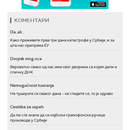
КОМЕНТАРИ
Da, ali...
Како преживети прва три дана катастрофе у Србији, и за
шта нас припрема ЕУ
Dvojnik mog oca
Вероватно свако од нас има свог двојника са којим дели и
сличну ДНК
Nemogućnost tusiranja
Не туширате се сваког дана – не стидите се, то је здраво
Cestitke za uspeh
Да ли сте знали да се најбоље грамофонске ручице
производе у Србији