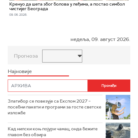
Кренуо да шета због болова у леђима, а постао симбол
чистијег Београда
09. 06. 2026.
недеља, 09. август 2026.
Прогноза
Најновије
Златибор се повезује са Експом 2027 –
посебни пакети и програми за госте светске
изложбе
Кад нилски коњ појури чамац, онда бежите
главом без обзира