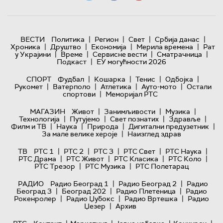
|
|
|
|
ВЕСТИ
Политика
Регион
Свет
Србија данас
|
|
|
|
Хроника
Друштво
Економија
Мерила времена
Рат
|
|
|
|
у Украјини
Време
Сервисне вести
Сматрачница
|
Подкаст
ЕУ могућности 2026
|
|
|
|
СПОРТ
Фудбал
Кошарка
Тенис
Одбојка
|
|
|
|
Рукомет
Ватерполо
Атлетика
Ауто-мото
Остали
|
спортови
Меморијал РТС
|
|
|
МАГАЗИН
Живот
Занимљивости
Музика
|
|
|
|
Технологијa
Путујемо
Свет познатих
Здравље
|
|
|
|
Филм и ТВ
Наука
Природа
Дигитални предузетник
|
За мале велике хероје
Наизглед здрав
|
|
|
|
|
ТВ
РТС 1
РТС 2
РТС 3
РТС Свет
РТС Наука
|
|
|
|
РТС Драма
РТС Живот
РТС Класика
РТС Коло
|
|
РТС Трезор
РТС Музика
РТС Полетарац
|
|
РАДИО
Радио Београд 1
Радио Београд 2
Радио
|
|
|
Београд 3
Београд 202
Радио Плетеница
Радио
|
|
|
Рокенролер
Радио Џубокс
Радио Вртешка
Радио
|
Џезер
Архив