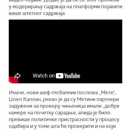
у модерирању садржаја на платформи појавити
више штетног садржаја.
Иначе, нови шеф глобалних послова „Мете",
Џоел Каплан, рекао је да су Метини партнери
задужени за проверу чињеница имали „добре
намере на почетку сарадње, алида је било
превише политичке пристрасности у процесу
одабира и у томе шта ће проверити и на који