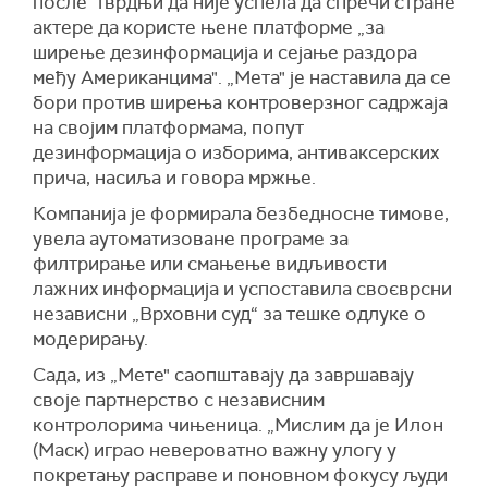
после тврдњи да није успела да спречи стране
актере да користе њене платформе „за
ширење дезинформација и сејање раздора
међу Американцима". „Мета" је наставила да се
бори против ширења контроверзног садржаја
на својим платформама, попут
дезинформација о изборима, антиваксерских
прича, насиља и говора мржње.
Компанија је формирала безбедносне тимове,
увела аутоматизоване програме за
филтрирање или смањење видљивости
лажних информација и успоставила своєврсни
независни „Врховни суд“ за тешке одлуке о
модерирању.
Сада, из „Мете" саопштавају да завршавају
своје партнерство с независним
контролорима чињеница. „Мислим да је Илон
(Маск) играо невероватно важну улогу у
покретању расправе и поновном фокусу људи