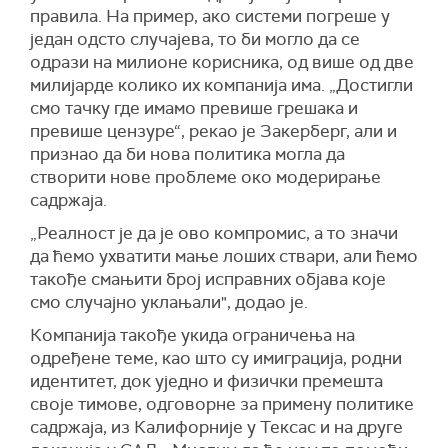
правила. На пример, ако системи погреше у
један одсто случајева, то би могло да се
одрази на милионе корисника, од више од две
милијарде колико их компанија има. „Достигли
смо тачку где имамо превише грешака и
превише цензуре“, рекао је Закерберг, али и
признао да би нова политика могла да
створити нове проблеме око модерирање
садржаја.
„Реалност је да је ово компромис, а то значи
да ћемо ухватити мање лоших ствари, али ћемо
такође смањити број исправних објава које
смо случајно уклањали", додао је.
Компанија такође укида ограничења на
одређене теме, као што су имиграција, родни
идентитет, док уједно и физички премешта
своје тимове, одговорне за примену политике
садржаја, из Калифорније у Тексас и на друге