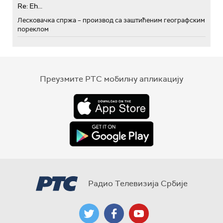
Re: Eh...
Лесковачка спржа – производ са заштићеним географским
пореклом
Преузмите РТС мобилну апликацију
Радио Телевизија Србије