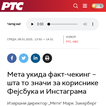
РТС
Читај ми!
ИЗВОР:
СРЕДА, 08.01.2025, 13:50 -> 14:31
РТС, NBC
Мета укида факт-чекинг –
шта то значи за кориснике
Фејсбука и Инстаграма
Извршни директор „Мете" Марк Закерберг