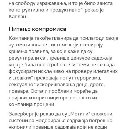
на слободу изражавања, и то је било заиста
конструктивно и продуктивно“, рекао је
Каплан.
Питање компромиса
Компанија такође планира да прилагоди своје
аутоматизоване системе који скенирају
кршења правила, за које каже да су
резултирали са „превише цензуре садржаја
која је била непотребна“. Системи ће се сада
фокусирати искључиво на проверу илегалних
и „тешких“ прекршаја попут тероризма,
сексуалног искоришћавања деце, дроге,
превара. Остали проблеми мораће да
пријавити корисници пре него што их
компанија процени.
Закерберг је рекао да су „Метини" сложени
системи за модерирање садржаја погрешно
уклонили превише садржаја који не крши