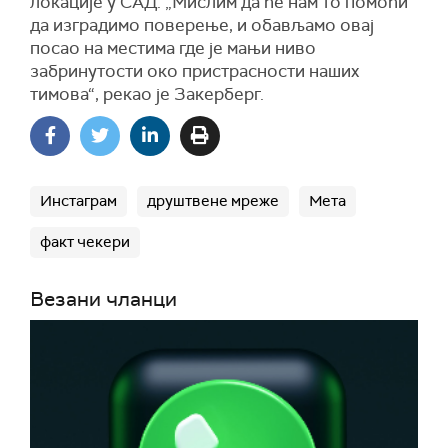
локације у САД. „Мислим да ће нам то помоћи
да изградимо поверење, и обављамо овај
посао на местима где је мањи ниво
забринутости око пристрасности наших
тимова“, рекао је Закерберг.
Инстаграм
друштвене мреже
Мета
факт чекери
Везани чланци