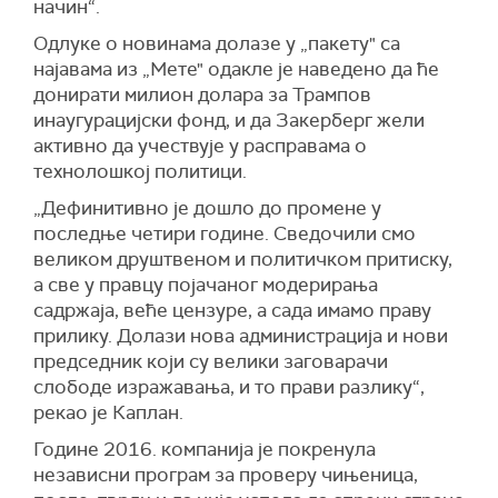
начин“.
Одлуке о новинама долазе у „пакету" са
најавама из „Мете" одакле је наведено да ће
донирати милион долара за Трампов
инаугурацијски фонд, и да Закерберг жели
активно да учествује у расправама о
технолошкој политици.
„Дефинитивно је дошло до промене у
последње четири године. Сведочили смо
великом друштвеном и политичком притиску,
а све у правцу појачаног модерирања
садржаја, веће цензуре, а сада имамо праву
прилику. Долази нова администрација и нови
председник који су велики заговарачи
слободе изражавања, и то прави разлику“,
рекао је Каплан.
Године 2016. компанија је покренула
независни програм за проверу чињеница,