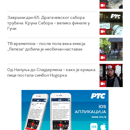
Завршни дан 65. Драгачевског сабора
трубача: Круна Сабора – велико финале у
Гучи
ТВ времеплов – после пола века емисја
„Лепеза" добила је необичан наставак
Од Напуља до Спајдермена – како је кришка
пице постала симбол Њујорка