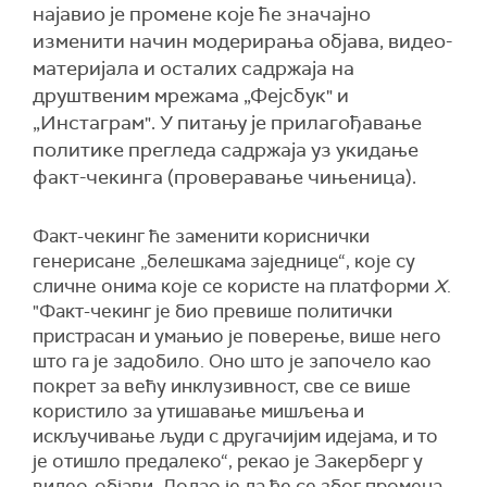
најавио је промене које ће значајно
изменити начин модерирања објава, видео-
материјала и осталих садржаја на
друштвеним мрежама „Фејсбук" и
„Инстаграм". У питању је прилагођавање
политике прегледа садржаја уз укидање
фaкт-чекинга (проверавање чињеница).
Фaкт-чекинг ће заменити кориснички
генерисане „белешкама заједнице“, које су
сличне онима које се користе на платформи
X
.
"Фaкт-чекинг је био превише политички
пристрасан и умањио је поверење, више него
што га је задобило. Оно што је започело као
покрет за већу инклузивност, све се више
користило за утишавање мишљења и
искључивање људи с другачијим идејама, и то
је отишло предалеко“, рекао је Закерберг у
видео-објави. Додао је да ће се због промена