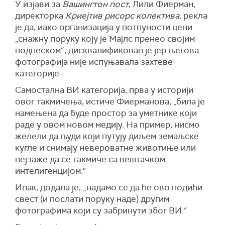
У изјави за
Вашингтон пост
, Лили Фиерман,
директорка
Криејтив рисорс колектива
, рекла
је да, иако организација у потпуности цени
„снажну поруку коју је Мајлс пренео својим
поднеском“, дисквалификован је јер његова
фотографија није испуњавала захтеве
категорије.
Самостална ВИ категорија, прва у историји
овог такмичења, истиче Фиерманова, „била је
намењена да буде простор за уметнике који
раде у овом новом медију. На пример, нисмо
желели да људи који путују диљем земаљске
кугле и снимају невероватне животиње или
пејзаже да се такмиче са вештачком
интелигенцијом."
Ипак, додала је, „надамо се да ће ово подићи
свест (и послати поруку наде) другим
фотографима који су забринути због ВИ.“