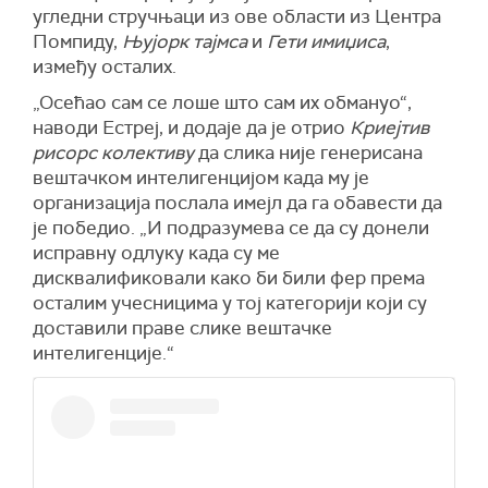
угледни стручњаци из ове области из Центра
Помпиду,
Њујорк тајмса
и
Гети имиџиса
,
између осталих.
„Осећао сам се лоше што сам их обмануо“,
наводи Естреј, и додаје да је отрио
Криејтив
рисорс колективу
да слика није генерисана
вештачком интелигенцијом када му је
организација послала имејл да га обавести да
је победио. „И подразумева се да су донели
исправну одлуку када су ме
дисквалификовали како би били фер према
осталим учесницима у тој категорији који су
доставили праве слике вештачке
интелигенције.“