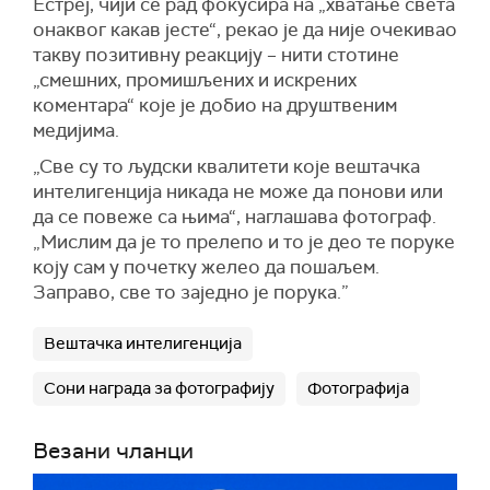
Естреј, чији се рад фокусира на „хватање света
онаквог какав јесте“, рекао је да није очекивао
такву позитивну реакцију – нити стотине
„смешних, промишљених и искрених
коментара“ које је добио на друштвеним
медијима.
„Све су то људски квалитети које вештачка
интелигенција никада не може да понови или
да се повеже са њима“, наглашава фотограф.
„Мислим да је то прелепо и то је део те поруке
коју сам у почетку желео да пошаљем.
Заправо, све то заједно је порука.”
Вештачка интелигенција
Сони награда за фотографију
Фотографија
Везани чланци