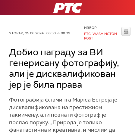
РТС
ИЗВОР:
УТОРАК, 25.06.2024, 08:30 -> 08:39
РТС, WASHINGTON
POST
Добио награду за ВИ
генерисану фотографију,
али је дисквалификован
јер је била права
Фотографија фламинга Мајлса Естреја је
дисквалификована на престижном
такмичењу, али познати фотограф је
послао поруку: „Природа је толико
фанатастична и креативна, и мислим да