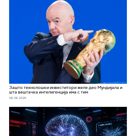
Зашто технолошки инвеститори желе део Мундијала и
шта вештачка интелигенција има с тим
08. 08. 2026.