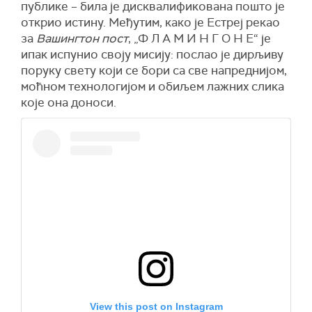
публике – била је дисквалификована пошто је
открио истину. Међутим, како је Естреј рекао
за
Вашингтон пост
, „Ф Л А М И Н Г О Н Е“ је
ипак испунио своју мисију: послао је дирљиву
поруку свету који се бори са све напреднијом,
моћном технологијом и обиљем лажних слика
које она доноси.
View this post on Instagram