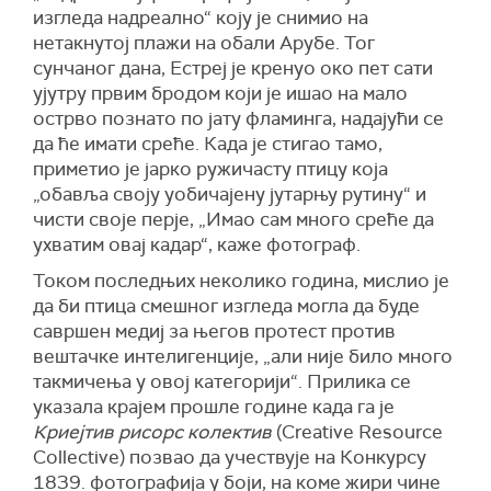
изгледа надреално“ коју је снимио на
нетакнутој плажи на обали Арубе. Тог
сунчаног дана, Естреј је кренуо око пет сати
ујутру првим бродом који је ишао на мало
острво познато по јату фламинга, надајући се
да ће имати среће. Када је стигао тамо,
приметио је јарко ружичасту птицу која
„обавља своју уобичајену јутарњу рутину“ и
чисти своје перје, „Имао сам много среће да
ухватим овај кадар“, каже фотограф.
Током последњих неколико година, мислио је
да би птица смешног изгледа могла да буде
савршен медиј за његов протест против
вештачке интелигенције, „али није било много
такмичења у овој категорији“. Прилика се
указала крајем прошле године када га је
Криејтив рисорс колектив
(Creative Resource
Collective) позвао да учествује на Конкурсу
1839. фотографија у боји, на коме жири чине