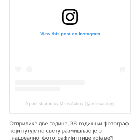
View this post on Instagram
A post shared by Miles Astray (@milesastray)
Отприлике две године, 38-годишњи фотограф
који путује по свету размишљао је о
„надреалној фотографији птице која већ