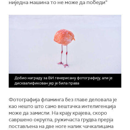
ниједна машина то не може да победи”
Добио награду за ВИ генерисану фотографију, али је
дисквалификован јер је била права
Фотографија фламинга без главе деловала је
као нешто што само вештачка интелигенција
може да замисли. На крају крајева, скоро
савршено округла, ружичаста грудва прерја
постављена на две ноге налик чачкалицама