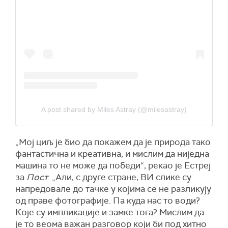
A post shared by Miles Astray (@milesastray)
„Мој циљ је био да покажем да је природа тако
фантастична и креативна, и мислим да ниједна
машина то не може да победи“, рекао је Естреј
за
Пост
. „Али, с друге стране, ВИ слике су
напредовале до тачке у којима се не разликују
од праве фотографије. Па куда нас то води?
Које су импликације и замке тога? Мислим да
је то веома важан разговор који би под хитно