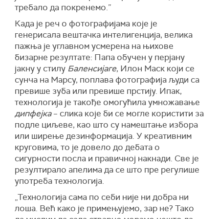
требало да покренемо.”
Када је реч о фотографијама које је
генерисала вештачка интелигенција, велика
пажња је углавном усмерена на њихове
бизарне резултате: Папа обучен у перјану
јакну у стилу
Баленсијаге
, Илон Маск који се
сунча на Марсу, поплава фотографија људи са
превише зуба или превише прстију. Ипак,
технологија је такође омогућила умножавање
дипфејка
– слика које би се могле користити за
подле циљеве, као што су намештање избора
или ширење дезинформација. У креативним
круговима, то је довело до дебата о
сигурности посла и правичној накнади. Све је
резултирало апелима да се што пре регулише
употреба технологија.
„Технологија сама по себи није ни добра ни
лоша. Већ како је примењујемо, зар не? Тако