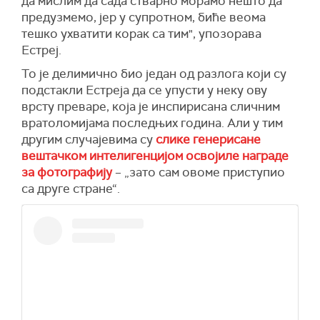
да мислим да сада стварно морамо нешто да
предузмемо, јер у супротном, биће веома
тешко ухватити корак са тим", упозорава
Естреј.
То је делимично био један од разлога који су
подстакли Естреја да се упусти у неку ову
врсту преваре, која је инспирисана сличним
вратоломијама последњих година. Али у тим
другим случајевима су
слике генерисане
вештачком интелигенцијом освојиле награде
за фотографију
– „зато сам овоме приступио
са друге стране“.