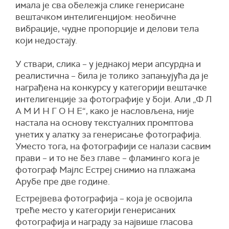
имала је сва обележја слике генерисане
вештачком интелигенцијом: необичне
вибрације, чудне пропорције и делови тела
који недостају.
У ствари, слика – у једнакој мери апсурдна и
реалистична – била је толико запањујућа да је
награђена на конкурсу у категорији вештачке
интелигенције за фотографије у боји. Али „Ф Л
А М И Н Г О Н Е“, како је насловљена, није
настала на основу текстуалних промптова
унетих у алатку за генерисање фотографија.
Уместо тога, на фотографији се налази сасвим
прави – и то не без главе – фламинго кога је
фотограф Мајлс Естреј снимио на плажама
Арубе пре две године.
Естрејвева фотографија – која је освојила
треће место у категорији генерисаних
фотографија и награду за највише гласова