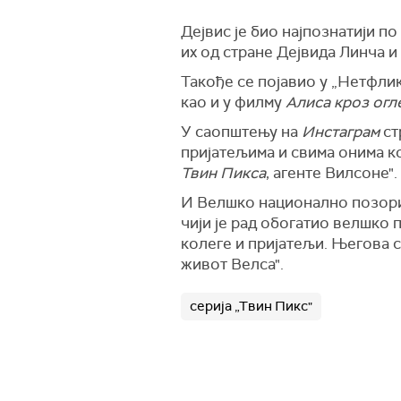
Дејвис је био најпознатији по
их од стране Дејвида Линча и
Такође се појавио у „Нетфлик
као и у филму
Алиса кроз огл
У саопштењу на
Инстаграм
ст
пријатељима и свима онима ко
Твин Пикса
, агенте Вилсоне".
И Велшко национално позориш
чији је рад обогатио велшко 
колеге и пријатељи. Његова с
живот Велса".
серија „Твин Пикс"