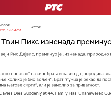
РТС
ИЗВОР:
АУТОР:
РТС, БИ-БИ-СИ
е Твин Пикс изненада преминуо
вејн Рис Дејвис, преминуо је „изненада, природно и
ватно поносан“ на свог брата и навео да „породица зна
ње колико је био вољен“. Брат глумца је рекао да пост
ма његове смрти“, али је замолио за приватност.
 Davies Dies Suddenly at 44, Family Has 'Unanswered Qu