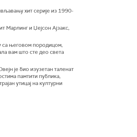
вљавању хит серије из 1990-
ит Марлинг и Џејсон Ајзакс,
у са његовом породицом,
ала вам што сте део света
вејн је био изузетан таленат
остима памтити публика,
рајан утицај на културни