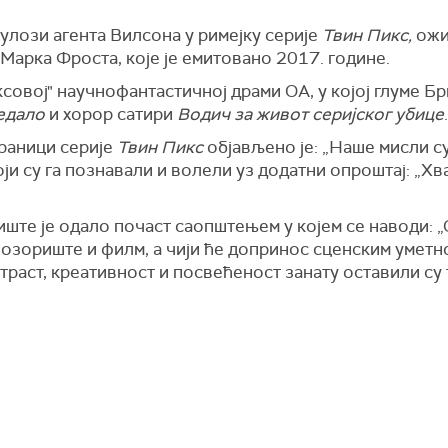
 улози агента Вилсона у римејку серије
Твин Пикс,
ожи
 Марка Фроста, које је емитовано 2017. године.
совој" научнофантастичној драми ОА, у којој глуме Бр
едало
и хорор сатири
Водич за живот серијског убице
.
раници серије
Твин Пикс
објављено је: „Наше мисли с
ји су га познавали и волели уз додатни опроштај: „Хв
те је одало почаст саопштењем у којем се наводи: „О
позориште и филм, а чији ће допринос сценским уметн
траст, креативност и посвећеност занату оставили су т