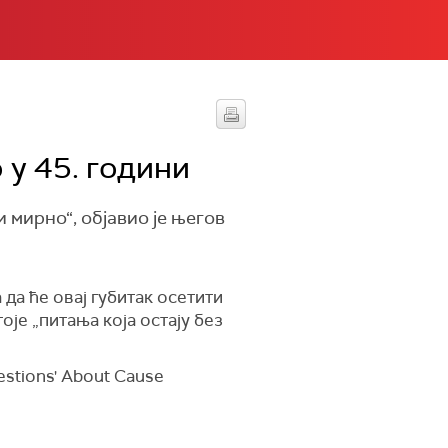
 у 45. години
 мирно“, објавио је његов
 да ће овај губитак осетити
оје „питања која остају без
estions' About Cause