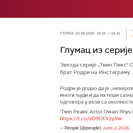
УТОРАК, 02.06.2026, 16:25 -> 16:31
Глумац из сериј
Звезда серије „Твин Пикс" О
брат Родри на Инстаграму.
Родри је додао да је „неверо
многи људи и да их теши сазна
одговора у вези са околности
'Twin Peaks' Actor Owain Rhys
https://t.co/zD9DOczyRw
— People (@people)
June 2, 2026