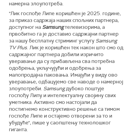
намерна злоупотреба.
"Лик госпође Липе коришћен је 2025. године,
за приказ садржаја наших спољних партнера,
доступног на
Samsung
телевизорима, а
првобитно га је доставио садржајни партнер
за нашу бесплатну стриминг услугу
Samsung
TV Plus
. Лик је коришћен тек након што смо од
садржајног партнера добили изричито
уверавање да су прибављена сва потребна
одобрења, укључујући и одобрења за
малопродајна паковања. Имајући у виду ово
уверавање, одбацујемо све наводе о намерној
злоупотреби.
Samsung
дубоко поштује
госпођу Липу и интелектуалну својину свих
уметника. Активно смо настојали да
постигнемо конструктивно решење са тимом
госпође Липе и остајемо отворени за то и
убудуће", пише у саопштењу технолошког
гиганта.