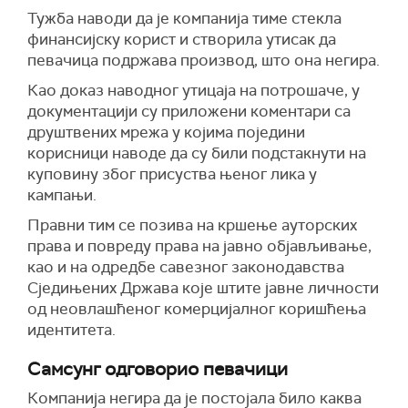
Тужба наводи да је компанија тиме стекла
финансијску корист и створила утисак да
певачица подржава производ, што она негира.
Као доказ наводног утицаја на потрошаче, у
документацији су приложени коментари са
друштвених мрежа у којима поједини
корисници наводе да су били подстакнути на
куповину због присуства њеног лика у
кампањи.
Правни тим се позива на кршење ауторских
права и повреду права на јавно објављивање,
као и на одредбе савезног законодавства
Сједињених Држава које штите јавне личности
од неовлашћеног комерцијалног коришћења
идентитета.
Самсунг одговорио певачици
Компанија негира да је постојала било каква