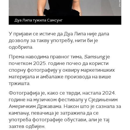
Дуа Липа тужила Самсунг
У пријави се истиче да Дуа Липа није дала
дозволу за такву употребу, нити би је
одобрила.
Према наводима правног тима,
Samsung
је
почетком 2025. године почео да користи
спорну фотографију у оквиру маркетиншких
материјала и амбалаже производа на више
тржишта.
Фотографија је, како се тврди, настала 2024.
године на музичком фестивалу у Сједињеним
Америчким Државама. Након што је сазнала за
кампању, певачица је затражила да се
употреба фотографије обустави, али је тај
захтев одбијен.