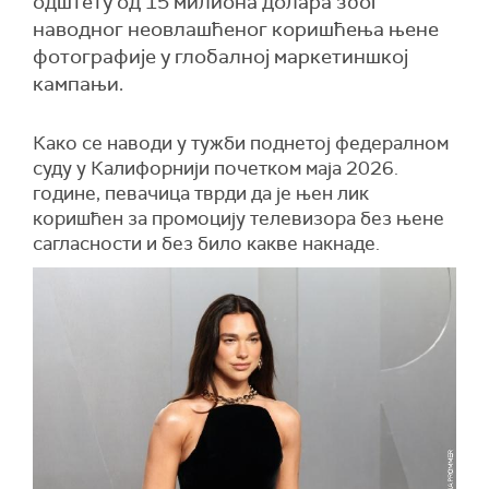
одштету од 15 милиона долара због
наводног неовлашћеног коришћења њене
фотографије у глобалној маркетиншкој
кампањи.
Како се наводи у тужби поднетој федералном
суду у Калифорнији почетком маја 2026.
године, певачица тврди да је њен лик
коришћен за промоцију телевизора без њене
сагласности и без било какве накнаде.