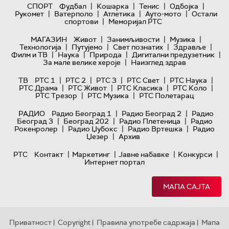
|
|
|
|
СПОРТ
Фудбал
Кошарка
Тенис
Одбојка
|
|
|
|
Рукомет
Ватерполо
Атлетика
Ауто-мото
Остали
|
спортови
Меморијал РТС
|
|
|
МАГАЗИН
Живот
Занимљивости
Музика
|
|
|
|
Технологијa
Путујемо
Свет познатих
Здравље
|
|
|
|
Филм и ТВ
Наука
Природа
Дигитални предузетник
|
За мале велике хероје
Наизглед здрав
|
|
|
|
|
ТВ
РТС 1
РТС 2
РТС 3
РТС Свет
РТС Наука
|
|
|
|
РТС Драма
РТС Живот
РТС Класика
РТС Коло
|
|
РТС Трезор
РТС Музика
РТС Полетарац
|
|
РАДИО
Радио Београд 1
Радио Београд 2
Радио
|
|
|
Београд 3
Београд 202
Радио Плетеница
Радио
|
|
|
Рокенролер
Радио Џубокс
Радио Вртешка
Радио
|
Џезер
Архив
|
|
|
|
РТС
Контакт
Маркетинг
Јавне набавке
Конкурси
Интернет портал
МАПА САЈТА
Приватност
Copyright
Правила употребе садржаја
Мапа
|
|
|