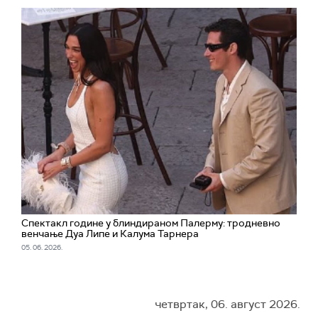
Спектакл године у блиндираном Палерму: тродневно
венчање Дуа Липе и Калума Тарнера
05. 06. 2026.
четвртак, 06. август 2026.