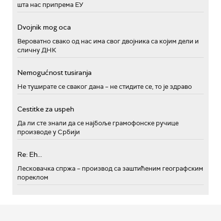
шта нас припрема ЕУ
Dvojnik mog oca
Вероватно свако од нас има свог двојника са којим дели и
сличну ДНК
Nemogućnost tusiranja
Не туширате се сваког дана – не стидите се, то је здраво
Cestitke za uspeh
Да ли сте знали да се најбоље грамофонске ручице
производе у Србији
Re: Eh...
Лесковачка спржа – производ са заштићеним географским
пореклом