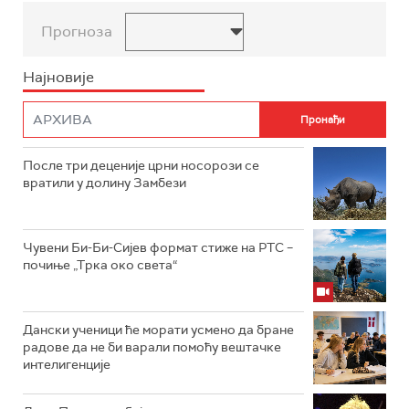
Прогноза
Најновије
После три деценије црни носорози се
вратили у долину Замбези
Чувени Би-Би-Сијев формат стиже на РТС –
почиње „Трка око света“
Дански ученици ће морати усмено да бране
радове да не би варали помоћу вештачке
интелигенције