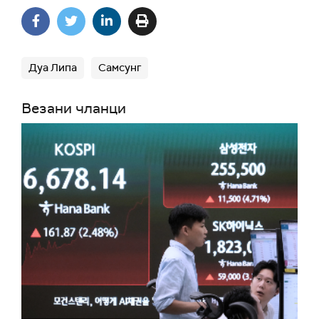
Дуа Липа
Самсунг
Везани чланци