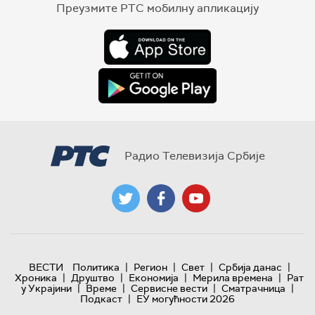
Преузмите РТС мобилну апликацију
Радио Телевизија Србије
|
|
|
|
ВЕСТИ
Политика
Регион
Свет
Србија данас
|
|
|
|
Хроника
Друштво
Економија
Мерила времена
Рат
|
|
|
|
у Украјини
Време
Сервисне вести
Сматрачница
|
Подкаст
ЕУ могућности 2026