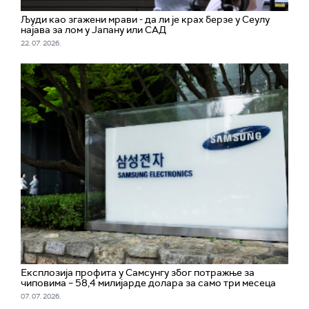
Људи као згажени мрави - да ли је крах берзе у Сеулу
најава за лом у Јапану или САД
22. 07. 2026.
Експлозија профита у Самсунгу због потражње за
чиповима – 58,4 милијарде долара за само три месеца
07. 07. 2026.