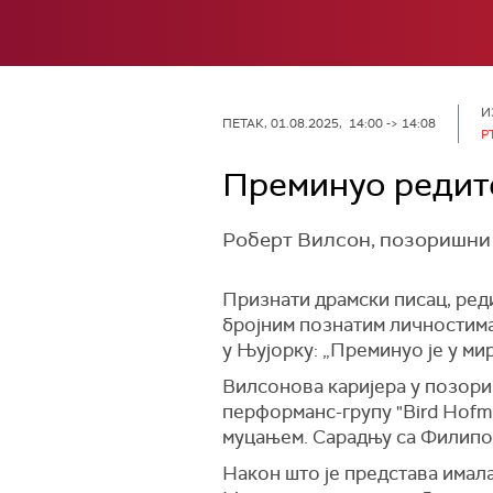
И
ПЕТАК, 01.08.2025, 14:00 -> 14:08
Р
Преминуо редит
Роберт Вилсон, позоришни р
Признати драмски писац, реди
бројним познатим личностима
у Њујорку: „Преминуо је у ми
Вилсонова каријера у позори
перформанс-групу "Bird Hofma
муцањем. Сарадњу са Филипом
Након што је представа имала