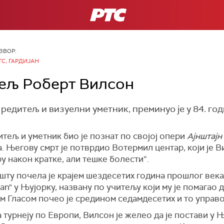
РТС
ЗВОР:
ТС, ГАРДИЈАН
ељ Роберт Вилсон
едитељ и визуелни уметник, преминуо је у 84. год
тељ и уметник био је познат по својој опери
Ајнштајн
. Његову смрт је потврдио Вотермил центар, који је 
ру након кратке, али тешке болести“.
шту почела је крајем шездесетих година прошлог века
n" у Њујорку, названу по учитељу који му је помагао 
 Гласом почео је средином седамдесетих и то управо
 турнеју по Европи, Вилсон је желео да је постави у Њ