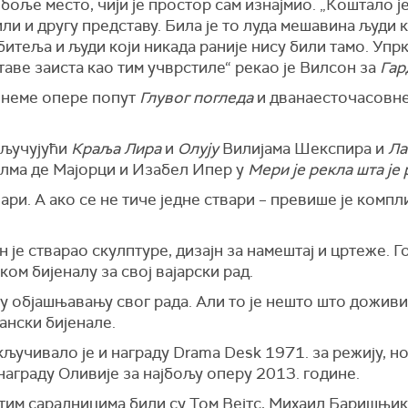
оље место, чији је простор сам изнајмио. „Коштало ј
ли и другу представу. Била је то луда мешавина људи к
теља и људи који никада раније нису били тамо. Упрк
ставе заиста као тим учврстиле“ рекао је Вилсон за
Гар
 неме опере попут
Глувог погледа
и дванаесточасовн
кључујући
Краља Лира
и
Олују
Вилијама Шекспира и
Ла
лма де Мајорци и Изабел Ипер у
Мери је рекла шта је
ари. А ако се не тиче једне ствари – превише је компл
 је стварао скулптуре, дизајн за намештај и цртеже. Г
ом бијеналу за свој вајарски рад.
у објашњавању свог рада. Али то је нешто што доживит
ански бијенале.
ључивало је и награду Drama Desk 1971. за режију, н
 награду Оливије за најбољу оперу 2013. године.
тим сарадницима били су Том Вејтс, Михаил Баришњик