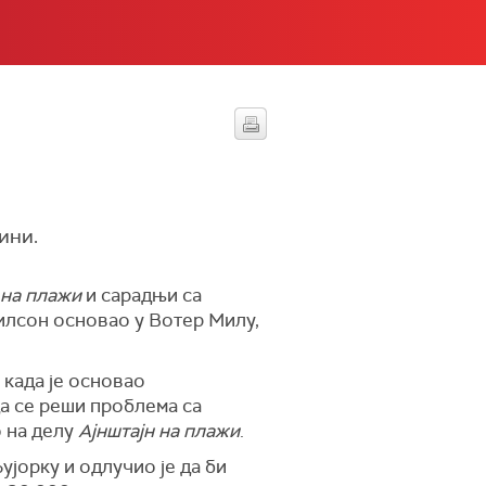
ини.
 на плажи
и сарадњи са
Вилсон основао у Вотер Милу,
 када је основао
да се реши проблема са
 на делу
Ајнштајн на плажи
.
ујорку и одлучио је да би