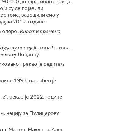
е 90.000 долара, много новца.
оји су се појавили,
ос томе, завршили смо у
дијан
2012. године.
е опере
Живот и времена
будову песму
Антона Чехова.
 рекла
у Лондону.
иковано", рекао је редитељ
одине 1993, награђен је
е“, рекао је 2022. године
оминацију за Пулицерову
ов, Мартин Макдона, Ален