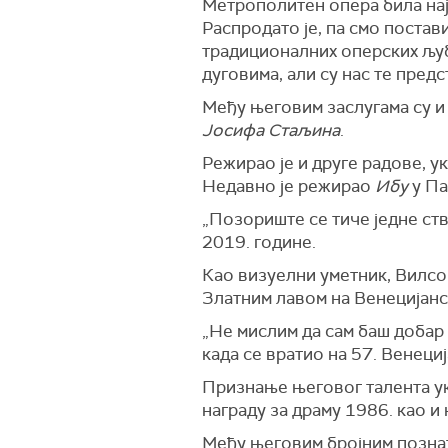
Метрополитен опера била најб
Распродато је, па смо постави
традиционалних оперских љуби
дуговима, али су нас те пред
Међу његовим заслугама су и
Јосифа Стаљина
.
Режирао је и друге радове, у
Недавно је режирао
Ибу
у Па
„Позориште се тиче једне ств
2019. године.
Као визуелни уметник, Вилсон
Златним лавом на Венецијанск
„Не мислим да сам баш добар 
када се вратио на 57. Венециј
Признање његовог талента ук
награду за драму 1986. као и
Међу његовим бројним позна