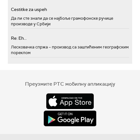
Cestitke za uspeh
Да ли сте знали да се најбоље грамофонске ручице
производе у Србији
Re: Eh...
Лесковачка спржа – производ са заштићеним географским
пореклом
Преузмите РТС мобилну апликацију