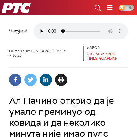
РТС
Читај ми!
ИЗВОР:
ПОНЕДЕЉАК, 07.10.2024, 10:46 -
РТС, NEW YORK
> 16:23
TIMES, GUARDIAN
Ал Пачино открио да је
умало преминуо од
ковида и да неколико
минута није имао пулс