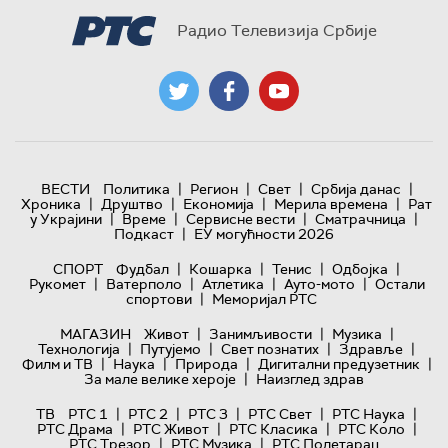
Радио Телевизија Србије
|
|
|
|
ВЕСТИ
Политика
Регион
Свет
Србија данас
|
|
|
|
Хроника
Друштво
Економија
Мерила времена
Рат
|
|
|
|
у Украјини
Време
Сервисне вести
Сматрачница
|
Подкаст
ЕУ могућности 2026
|
|
|
|
СПОРТ
Фудбал
Кошарка
Тенис
Одбојка
|
|
|
|
Рукомет
Ватерполо
Атлетика
Ауто-мото
Остали
|
спортови
Меморијал РТС
|
|
|
МАГАЗИН
Живот
Занимљивости
Музика
|
|
|
|
Технологијa
Путујемо
Свет познатих
Здравље
|
|
|
|
Филм и ТВ
Наука
Природа
Дигитални предузетник
|
За мале велике хероје
Наизглед здрав
|
|
|
|
|
ТВ
РТС 1
РТС 2
РТС 3
РТС Свет
РТС Наука
|
|
|
|
РТС Драма
РТС Живот
РТС Класика
РТС Коло
|
|
РТС Трезор
РТС Музика
РТС Полетарац