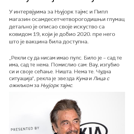
У интервјуима за Њујорк тајмс и Пипл
магазин осамдесетчетворогодишњи глумац
детаљно је описао своје искуство са
ковидом 19, који је добио 2020. пре него
што је вакцина била доступна.
„Рекли су да нисам имао пулс. Било је – сад те
има, сад те нема. Помислио сам: Вау, изгубио
си и своје сећање. Ништа. Нема те. Чудна
ситуација“, рекла је звезда
Кума
и
Лица с
ожиљком
за
Њујорк тајмс
.