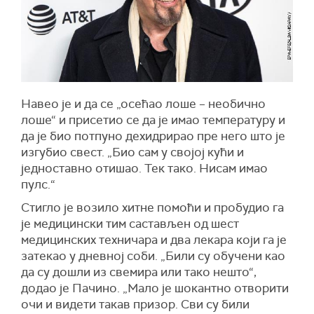
Навео је и да се „осећао лоше – необично
лоше“ и присетио се да је имао температуру и
да је био потпуно дехидрирао пре него што је
изгубио свест. „Био сам у својој кући и
једноставно отишао. Тек тако. Нисам имао
пулс.“
Стигло је возило хитне помоћи и пробудио га
је медицински тим састављен од шест
медицинских техничара и два лекара који га је
затекао у дневној соби. „Били су обучени као
да су дошли из свемира или тако нешто“,
додао је Пачино. „Мало је шокантно отворити
очи и видети такав призор. Сви су били