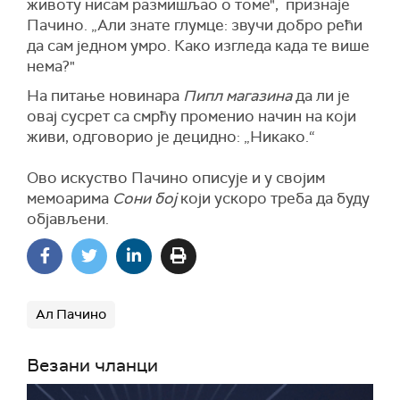
животу нисам размишљао о томе", признаје
Пачино. „Али знате глумце: звучи добро рећи
да сам једном умро. Како изгледа када те више
нема?"
На питање новинара
Пипл магазина
да ли је
овај сусрет са смрћу променио начин на који
живи, одговорио је децидно: „Никако.“
Ово искуство Пачино описује и у својим
мемоарима
Сони бој
који ускоро треба да буду
објављени.
Ал Пачино
Везани чланци