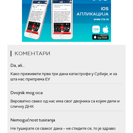
КОМЕНТАРИ
Da, ali...
Како преживети прва три дана катастрофе у Србији, и за
шта нас припрема ЕУ
Dvojnik mog oca
Вероватно свако од нас има свог двојника са којим дели и
сличну ДНК
Nemogućnost tusiranja
Не туширате се сваког дана – не стидите се, то је здраво