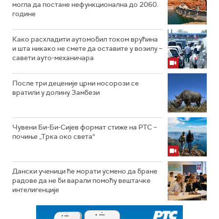
могла да постане нефункционална до 2060.
године
Како расхладити аутомобил током врућина
и шта никако не смете да оставите у возилу –
савети ауто-механичара
После три деценије црни носорози се
вратили у долину Замбези
Чувени Би-Би-Сијев формат стиже на РТС –
почиње „Трка око света“
Дански ученици ће морати усмено да бране
радове да не би варали помоћу вештачке
интелигенције