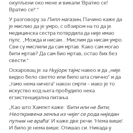
окупљени око мене и викали 'Вратио се!
Вратио се!'.“
У разговору за
Пипл магазин
, Пачино каже да
је мислио да је умро, с обзиром на то да је
медицинска сестра потврдила да није имао
пулс. „Можда и нисам... Мислим да нисам умро.
Сви су мислили да сам мртав. Како сам могао
бити мртав? Да сам био мртав, остао бих без
свести."
Оскаровац је за
Њујорк тајмс
навео и да „није
видео бело светло или било шта слично“ и да
„тамо нема ничега“ након смрти – иако је то
искуство код њега пробудило нека
егзистенцијална питања.
„Као што Хамлет каже:
'Бити или не бити;
Неоткривена земља из чијег се рода ниједан
путник не враћа'
. И каже две речи: 'Нема више'.
И било је нема више. Отишао си. Никада у