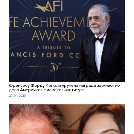
Френсису Форду Кополи уручена награда за животно
дело Америчког филмског института
27. 04. 2025.