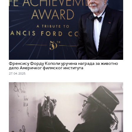
Френсису Форду Кополи уручена награда за животно
дело Америчког филмског института
27. 04. 2025.