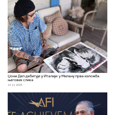
Џони Деп дебитује у Италији: у Милану прва изложба
његових слика
14. 11. 2025.