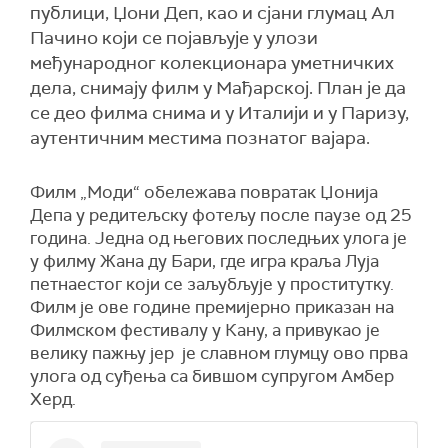
публици, Џони Деп, као и сјани глумац Ал
Пачино који се појављује у улози
међународног колекционара уметничких
дела, снимају филм у Мађарској. План је да
се део филма снима и у Италији и у Паризу,
аутентичним местима познатог вајара.
Филм „Моди“ обележава повратак Џонија
Депа у редитељску фотељу после паузе од 25
година. Једна од његових последњих улога је
у филму Жана ду Бари, где игра краља Луја
петнаестог који се заљубљује у проститутку.
Филм је ове године премијерно приказан на
Филмском фестивалу у Кану, а привукао је
велику пажњу јер је славном глумцу ово прва
улога од суђења са бившом супругом Амбер
Херд.