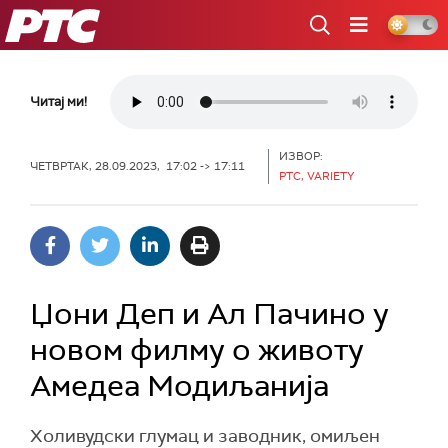
РТС
Читај ми!
ИЗВОР:
ЧЕТВРТАК, 28.09.2023, 17:02 -> 17:11
РТС, VARIETY
Џони Деп и Ал Пачино у
новом филму о животу
Амедеа Модиљанија
Холивудски глумац и заводник, омиљен