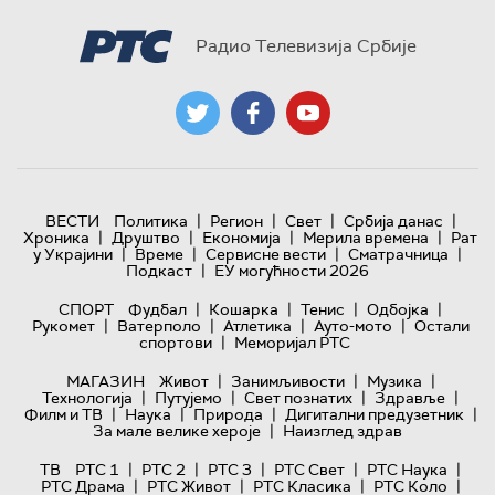
Радио Телевизија Србије
|
|
|
|
ВЕСТИ
Политика
Регион
Свет
Србија данас
|
|
|
|
Хроника
Друштво
Економија
Мерила времена
Рат
|
|
|
|
у Украјини
Време
Сервисне вести
Сматрачница
|
Подкаст
ЕУ могућности 2026
|
|
|
|
СПОРТ
Фудбал
Кошарка
Тенис
Одбојка
|
|
|
|
Рукомет
Ватерполо
Атлетика
Ауто-мото
Остали
|
спортови
Меморијал РТС
|
|
|
МАГАЗИН
Живот
Занимљивости
Музика
|
|
|
|
Технологијa
Путујемо
Свет познатих
Здравље
|
|
|
|
Филм и ТВ
Наука
Природа
Дигитални предузетник
|
За мале велике хероје
Наизглед здрав
|
|
|
|
|
ТВ
РТС 1
РТС 2
РТС 3
РТС Свет
РТС Наука
|
|
|
|
РТС Драма
РТС Живот
РТС Класика
РТС Коло