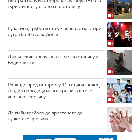
Београд ноћу из отвореног аутобуса – нова
туристичка тура кроз престоницу
Гуча пуна, трубе не стају – вечерас мајстори,
сутра борба за најбоље
Дивља свиња залутала на метро станицу у
Будимпешти
Роналдо пред олтаром у 41. години – како је
градио породицу много пре него што је
упознао Георгину
Да ли би требало да престанете да
пуцкетате прстима