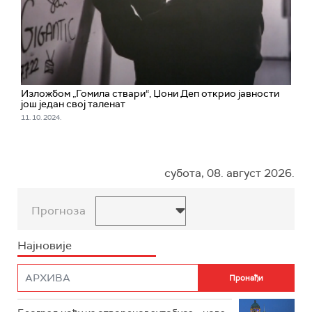
Изложбом „Гомила ствари“, Џони Деп открио јавности
још један свој таленат
11. 10. 2024.
субота, 08. август 2026.
Прогноза
Најновије