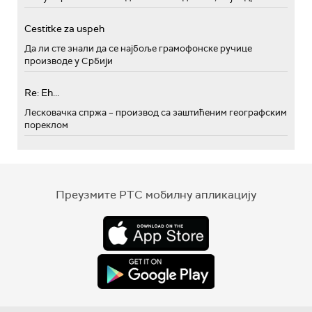
Cestitke za uspeh
Да ли сте знали да се најбоље грамофонске ручице
производе у Србији
Re: Eh...
Лесковачка спржа – производ са заштићеним географским
пореклом
Преузмите РТС мобилну апликацију