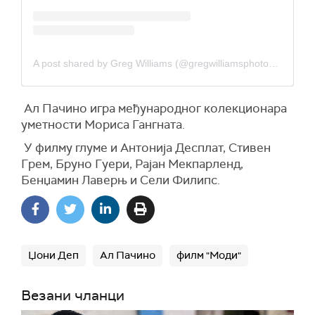
A post shared by Greg Williams (@gregwilliamsphotography)
Ал Пачино игра међународног колекционара
уметности Мориса Гангната.
У филму глуме и Антонија Десплат, Стивен
Грем, Бруно Гуери, Рајан Мекпарленд,
Бенџамин Лаверњ и Сели Филипс.
Џони Деп
Ал Пачино
филм "Моди"
Везани чланци