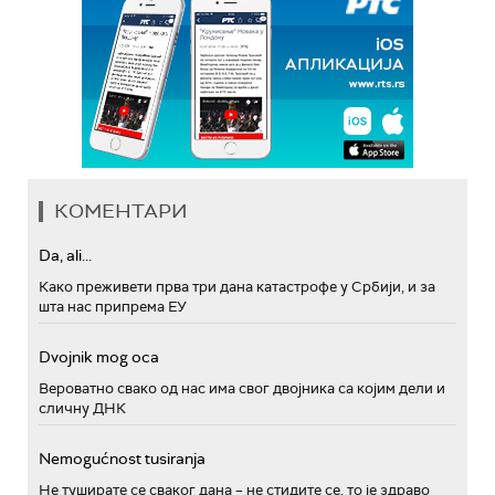
КОМЕНТАРИ
Da, ali...
Како преживети прва три дана катастрофе у Србији, и за
шта нас припрема ЕУ
Dvojnik mog oca
Вероватно свако од нас има свог двојника са којим дели и
сличну ДНК
Nemogućnost tusiranja
Не туширате се сваког дана – не стидите се, то је здраво