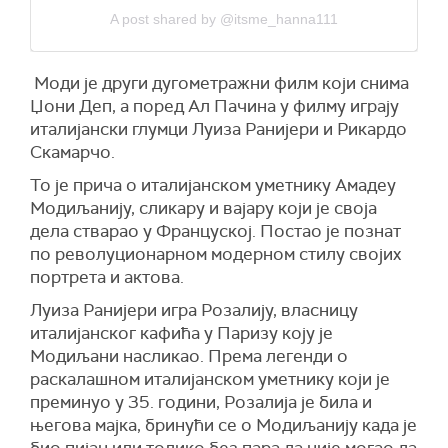
A post shared by @itsme_hanna111
Моди је други дугометражни филм који снима
Џони Деп, а поред Ал Пачина у филму играју
италијански глумци Луиза Ранијери и Рикардо
Скамарчо.
То је прича о италијанском уметнику Амадеу
Модиљанију, сликару и вајару који је своја
дела стварао у Француској. Постао је познат
по револуционарном модерном стилу својих
портрета и актова.
Луиза Ранијери игра Розалију, власницу
италијанског кафића у Паризу коју је
Модиљани насликао. Према легенди о
раскалашном италијанском уметнику који је
преминуо у 35. години, Розалија је била и
његова мајка, бринући се о Модиљанију када је
био пијан или толико без пара да није могао да