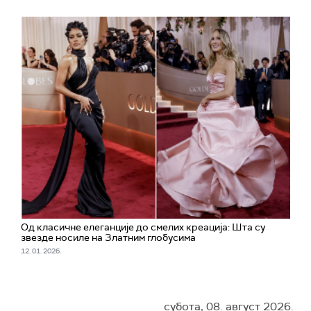
Од класичне елеганције до смелих креација: Шта су
звезде носиле на Златним глобусима
12. 01. 2026.
субота, 08. август 2026.