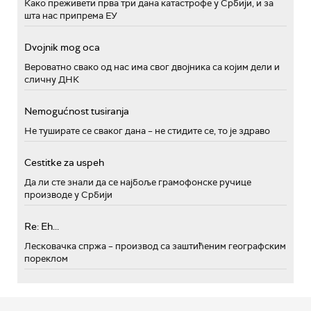
Како преживети прва три дана катастрофе у Србији, и за
шта нас припрема ЕУ
Dvojnik mog oca
Вероватно свако од нас има свог двојника са којим дели и
сличну ДНК
Nemogućnost tusiranja
Не туширате се сваког дана – не стидите се, то је здраво
Cestitke za uspeh
Да ли сте знали да се најбоље грамофонске ручице
производе у Србији
Re: Eh...
Лесковачка спржа – производ са заштићеним географским
пореклом