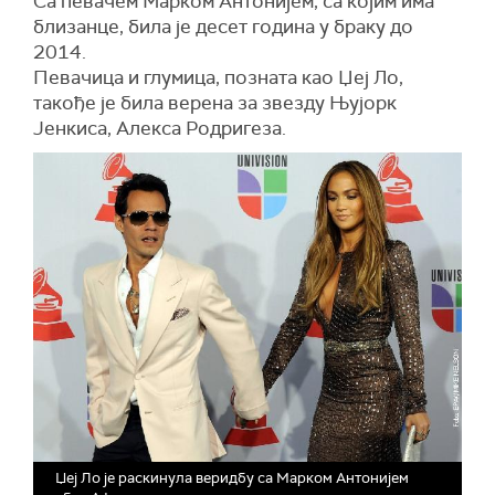
Са певачем Марком Антонијем, са којим има
близанце, била је десет година у браку до
2014.
Певачица и глумица, позната као Џеј Ло,
такође је била верена за звезду Њујорк
Јенкиса, Алекса Родригеза.
Џеј Ло је раскинула веридбу са Марком Антонијем