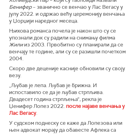
Холивудски пар – који су таблоиди назвали
Бенифер
– званично се венчао у Лас Вегасу у
јулу 2022. и одржао већу церемонију венчања
у Џорџији наредног месеца.
Њихова романса почела је након што су се
упознали док су радили на снимању филма
Жили
из 2003. Првобитно су планирали да се
венчају те године, али су се разишли почетком
2004.
Скоро две деценије касније обновили су своју
везу.
„Љубав је лепа. Љубав је брижна. И
испоставило се да је љубав стрпљива.
Двадесет година стрпљења“, рекла је
Џенифер Лопез 2022.
после најаве венчања у
Лас Вегасу
.
У судском поднеску се каже да Лопезова или
њен адвокат морају да обавесте Афлека са