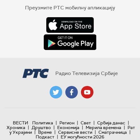
Преузмите РТС мобилну апликацију
Радио Телевизија Србије
|
|
|
|
ВЕСТИ
Политика
Регион
Свет
Србија данас
|
|
|
|
Хроника
Друштво
Економија
Мерила времена
Рат
|
|
|
|
у Украјини
Време
Сервисне вести
Сматрачница
|
Подкаст
ЕУ могућности 2026