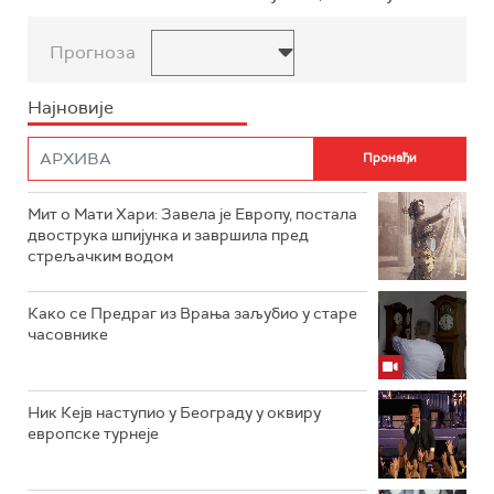
Прогноза
Најновије
Мит о Мати Хари: Завела је Европу, постала
двострука шпијунка и завршила пред
стрељачким водом
Како се Предраг из Врања заљубио у старе
часовнике
Ник Кејв наступио у Београду у оквиру
европске турнеје