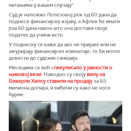
питањима у вашем случају".
Суд је наложио Лопезовој рок од 60 дана да
поднесе финансијску изјаву, а Афлек ће имати
још 60 дана након што она достави своје
податке да учини исто.
У поднеску се каже да ако не пријаве или не
ажурирају финансијске извештаје, то би могло
довести до судских санкција.
Месецима се већ с
пекулисало у јавности о
њиховој вези
. Наводно су своју
вилу на
Беверли Хилсу ставили на продају
за 65
милиона долара, и виђени су како не носе
бурме.