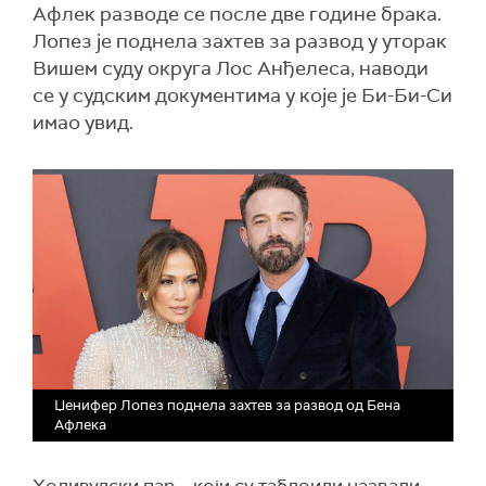
Афлек разводе се после две године брака.
Лопез је поднела захтев за развод у уторак
Вишем суду округа Лос Анђелеса, наводи
се у судским документима у које је Би-Би-Си
имао увид.
Џенифер Лопез поднела захтев за развод од Бена
Афлека