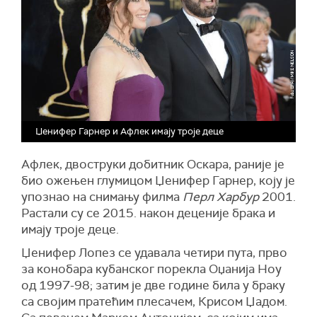
Џенифер Гарнер и Афлек имају троје деце
Афлек, двоструки добитник Оскара, раније је
био ожењен глумицом Џенифер Гарнер, коју је
упознао на снимању филма
Перл Харбур
2001.
Растали су се 2015. након деценије брака и
имају троје деце.
Џенифер Лопез се удавала четири пута, прво
за конобара кубанског порекла Оџанија Ноу
од 1997-98; затим је две године била у браку
са својим пратећим плесачем, Крисом Џадом.