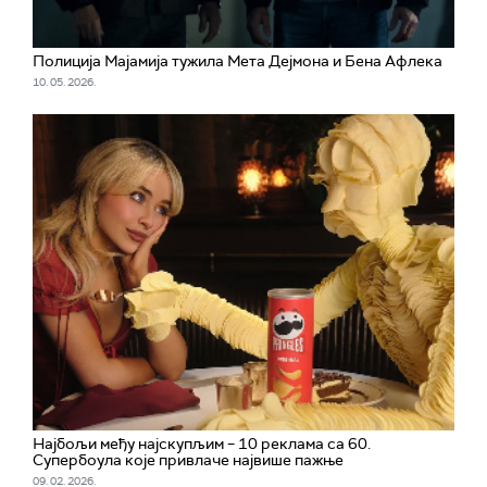
Полиција Мајамија тужила Мета Дејмона и Бена Афлека
10. 05. 2026.
Најбољи међу најскупљим – 10 реклама са 60.
Супербоула које привлаче највише пажње
09. 02. 2026.