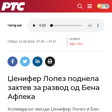
РТС
Читај ми!
ИЗВОР:
СРЕДА, 21.08.2024, 07:35 -> 07:47
BBC, РТС
Џенифер Лопез поднела
захтев за развод од Бена
Афлека
Холивудске звезде Џенифер Лопез и Бен