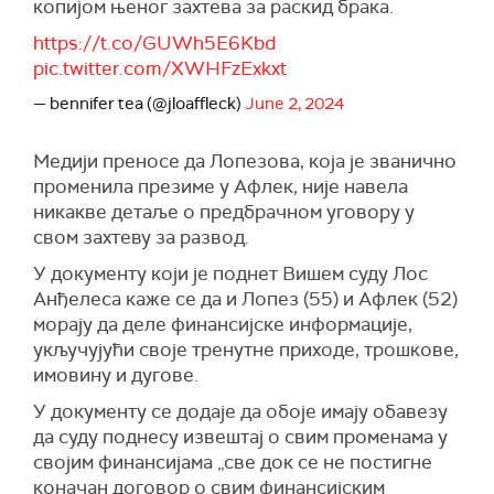
копијом њеног захтева за раскид брака.
https://t.co/GUWh5E6Kbd
pic.twitter.com/XWHFzExkxt
— bennifer tea (@jloaffleck)
June 2, 2024
Медији преносе да Лопезова, која је званично
променила презиме у Афлек, није навела
никакве детаље о предбрачном уговору у
свом захтеву за развод.
У документу који је поднет Вишем суду Лос
Анђелеса каже се да и Лопез (55) и Афлек (52)
морају да деле финансијске информације,
укључујући своје тренутне приходе, трошкове,
имовину и дугове.
У документу се додаје да обоје имају обавезу
да суду поднесу извештај о свим променама у
својим финансијама „све док се не постигне
коначан договор о свим финансијским