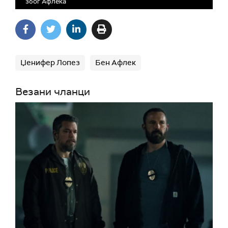
због Афлека
Џенифер Лопез
Бен Афлек
Везани чланци