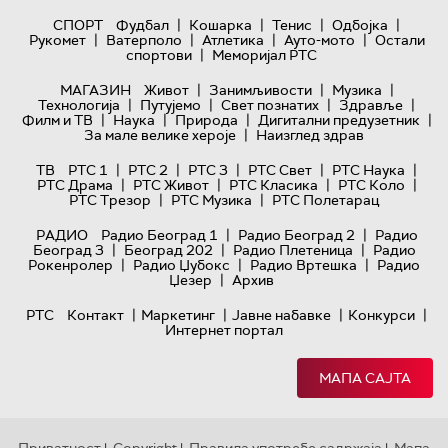
|
|
|
|
СПОРТ
Фудбал
Кошарка
Тенис
Одбојка
|
|
|
|
Рукомет
Ватерполо
Атлетика
Ауто-мото
Остали
|
спортови
Меморијал РТС
|
|
|
МАГАЗИН
Живот
Занимљивости
Музика
|
|
|
|
Технологијa
Путујемо
Свет познатих
Здравље
|
|
|
|
Филм и ТВ
Наука
Природа
Дигитални предузетник
|
За мале велике хероје
Наизглед здрав
|
|
|
|
|
ТВ
РТС 1
РТС 2
РТС 3
РТС Свет
РТС Наука
|
|
|
|
РТС Драма
РТС Живот
РТС Класика
РТС Коло
|
|
РТС Трезор
РТС Музика
РТС Полетарац
|
|
РАДИО
Радио Београд 1
Радио Београд 2
Радио
|
|
|
Београд 3
Београд 202
Радио Плетеница
Радио
|
|
|
Рокенролер
Радио Џубокс
Радио Вртешка
Радио
|
Џезер
Архив
|
|
|
|
РТС
Контакт
Маркетинг
Јавне набавке
Конкурси
Интернет портал
МАПА САЈТА
Приватност
Copyright
Правила употребе садржаја
Мапа