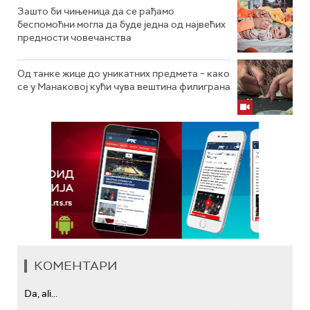
Зашто би чињеница да се рађамо
беспомоћни могла да буде једна од највећих
предности човечанства
Од танке жице до уникатних предмета – како
се у Манаковој кући чува вештина филиграна
КОМЕНТАРИ
Da, ali...