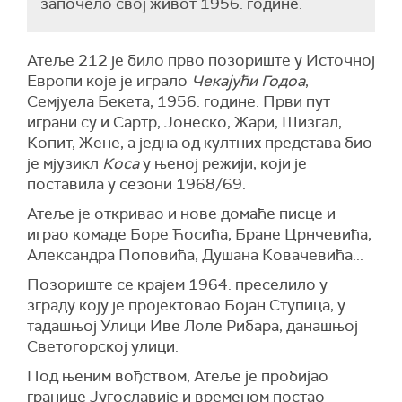
започело свој живот 1956. године.
Атеље 212 је било прво позориште у Источној
Европи које је играло
Чекајући Годоа
,
Семјуела Бекета, 1956. године. Први пут
играни су и Сартр, Јонеско, Жари, Шизгал,
Копит, Жене, а једна од култних представа био
је мјузикл
Коса
у њеној режији, који је
поставила у сезони 1968/69.
Атеље је откривао и нове домаће писце и
играо комаде Боре Ћосића, Бране Црнчевића,
Александра Поповића, Душана Ковачевића...
Позориште се крајем 1964. преселило у
зграду коју је пројектовао Бојан Ступица, у
тадашњој Улици Иве Лоле Рибара, данашњој
Светогорској улици.
Под њеним вођством, Атеље је пробијао
границе Југославије и временом постао