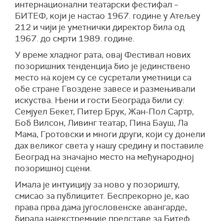
интернационални театарски фестифал –
БИТЕФ, који је настао 1967. године у Атељеу
212 и чији је уметнички директор била од
1967. до смрти 1989. године.
У време хладног рата, овај Фестивал нових
позоришних тенденција био је јединствено
место на којем су се сусретали уметници са
обе стране Гвоздене завесе и размењивали
искуства. Њени и гости Београда били су:
Семјуел Бекет, Питер Брук, Жан-Пол Сартр,
Боб Вилсон, Ливинг театар, Пина Бауш, Ла
Мама, Гротовски и многи други, који су донели
дах великог света у нашу средину и поставиле
Београд на значајно место на међународној
позоришној сцени.
Имала је интуицију за ново у позоришту,
смисао за публицитет. Беспрекорно је, као
права прва дама југословенске авангарде,
бирала најекстремније представе за Битеф.