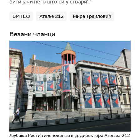
бити јачи него што си у ствари‘.“
БИТЕФ
Атеље 212
Мира Траиловић
Везани чланци
Љубиша Ристић именован за в. д. директора Атељеа 212