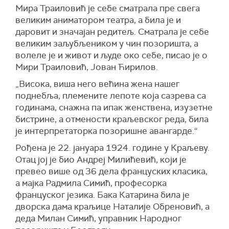
Мира Траиловић је себе сматрала пре свега
великим аниматором театра, а била је и
даровит и значајан редитељ. Сматрала је себе
великим заљубљеником у чин позоришта, а
волеле је и живот и људе око себе, писао је о
Мири Траиловић, Јован Ћирилов.
„Висока, виша него већина жена нашег
поднебља, племените лепоте која сазрева са
годинама, снажна па ипак женствена, изузетне
бистрине, а отмености краљевског реда, била
је интерпретаторка позоришне авангарде.“
Рођена је 22. јануара 1924. године у Краљеву.
Отац јој је био Андреј Милићевић, који је
превео више од 36 дела француских класика,
а мајка Радмила Симић, професорка
француског језика. Бака Катарина била је
дворска дама краљице Наталије Обреновић, а
деда Милан Симић, управник Народног