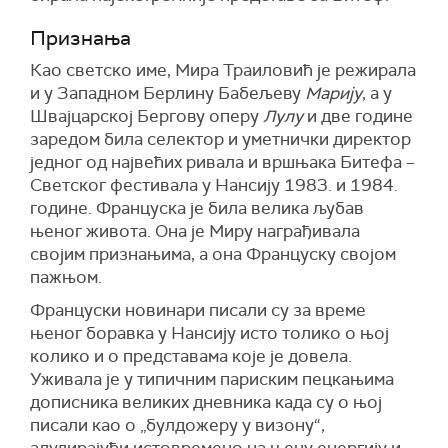
Признања
Као светско име, Мира Траиловић је режирала
и у Западном Берлину Бабељеву
Марију
, а у
Швајцарској Бергову оперу
Лулу
и две године
заредом била селектор и уметнички директор
једног од највећих ривала и вршњака Битефа –
Светског фестивала у Нансију 1983. и 1984.
године. Француска је била велика љубав
њеног живота. Она је Миру награђивала
својим признањима, а она Француску својом
пажњом.
Француски новинари писали су за време
њеног боравка у Нансију исто толико о њој
колико и о представама које је довела.
Уживала је у типичним париским пецкањима
дописника великих дневника када су о њој
писали као о „булдожеру у визону“,