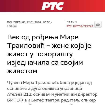
РТС
ИЗВОР:
ПОНЕДЕЉАК, 22.01.2024, 05:50 -
> 05:53
РТС, БИТЕФ ТЕАТАР
Век од рођења Мире
Траиловић – жене која је
живот у позоришту
изједначила са својим
животом
Чувена Мира Траиловић, била је један од
оснивача и дугогодишња управница
Атељеа 212, оснивач и уметнички директор
БИТЕФ-а и Битеф театра, редитељ, спикер