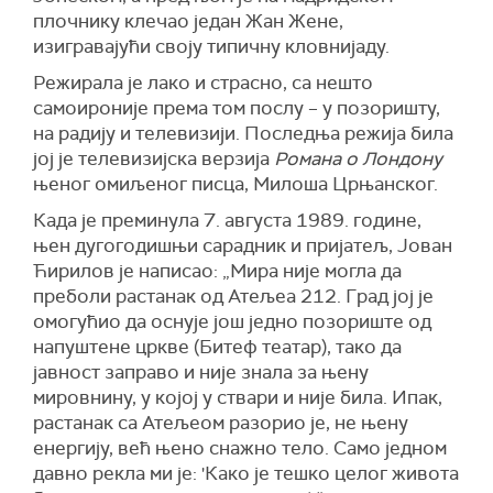
плочнику клечао један Жан Жене,
изигравајући своју типичну кловнијаду.
Режирала је лако и страсно, са нешто
самоироније према том послу – у позоришту,
на радију и телевизији. Последња режија била
јој је телевизијска верзија
Романа о Лондону
њеног омиљеног писца, Милоша Црњанског.
Када је преминула 7. августа 1989. године,
њен дугогодишњи сарадник и пријатељ, Јован
Ћирилов је написао: „Мира није могла да
преболи растанак од Атељеа 212. Град јој је
омогућио да оснује још једно позориште од
напуштене цркве (Битеф театар), тако да
јавност заправо и није знала за њену
мировнину, у којој у ствари и није била. Ипак,
растанак са Атељеом разорио је, не њену
енергију, већ њено снажно тело. Само једном
давно рекла ми је: 'Како је тешко целог живота