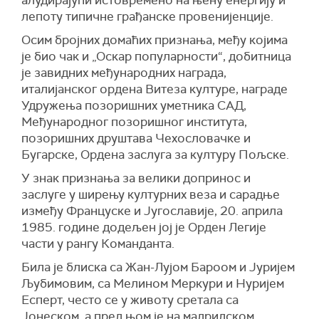
алудирајући истовремено на њену енергију и
лепоту типичне грађанске провенијенције.
Осим бројних домаћих признања, међу којима
је био чак и „Оскар популарности“, добитница
је завидних међународних награда,
италијанског ордена Витеза културе, награде
Удружења позоришних уметника САД,
Међународног позоришног института,
позоришних друштава Чехословачке и
Бугарске, Ордена заслуга за културу Пољске.
У знак признања за велики допринос и
заслуге у ширењу културних веза и сарадње
између Француске и Југославије, 20. априла
1985. године додељен јој је Орден Легије
части у рангу Команданта.
Била је блиска са Жан-Лујом Бароом и Јуријем
Љубимовим, са Мелином Меркури и Нуријем
Есперт, често се у животу сретала са
Јонеском, а пред њом је на мадридском