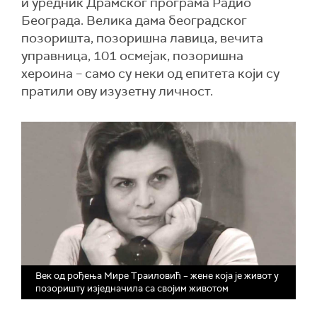
и уредник Драмског програма Радио
Београда. Велика дама београдског
позоришта, позоришна лавица, вечита
управница, 101 осмејак, позоришна
хероина – само су неки од епитета који су
пратили ову изузетну личност.
Век од рођења Мире Траиловић – жене која је живот у
позоришту изједначила са својим животом