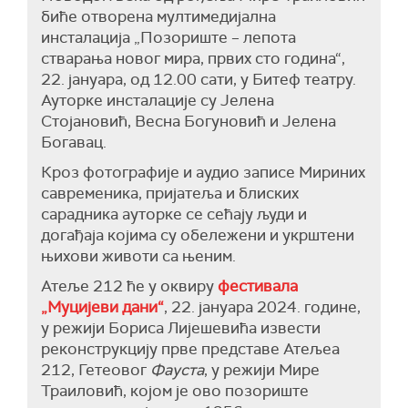
биће отворена мултимедијална
инсталација „Позориште – лепота
стварања новог мира, првих сто година“,
22. јануара, од 12.00 сати, у Битеф театру.
Ауторке инсталације су Јелена
Стојановић, Весна Богуновић и Јелена
Богавац.
Кроз фотографије и аудио записе Мириних
савременика, пријатеља и блиских
сарадника ауторке се сећају људи и
догађаја којима су обележени и укрштени
њихови животи са њеним.
Атеље 212 ће у оквиру
фестивала
„Муцијеви дани“
, 22. јануара 2024. године,
у режији Бориса Лијешевића извести
реконструкцију прве представе Атељеа
212, Гетеовог
Фауста
, у режији Мире
Траиловић, којом је ово позориште