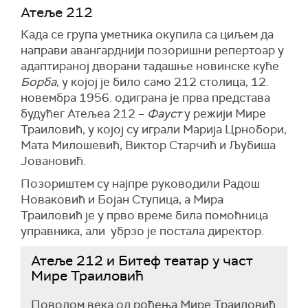
Атеље 212
Када се група уметника окупила са циљем да
направи авангарднији позоришни репертоар у
адаптираној дворани тадашње новинске куће
Борба
, у којој је било само 212 столица, 12.
новембра 1956. одиграна је прва представа
будућег Атељеа 212 –
Фауст
у режији Мире
Траиловић, у којој су играли Марија Црнобори,
Мата Милошевић, Виктор Старчић и Љубиша
Јовановић.
Позориштем су најпре руководили Радош
Новаковић и Бојан Ступица, а Мира
Траиловић је у прво време била помоћница
управника, али убрзо је постала директор.
Атеље 212 и Битеф театар у част
Мире Траиловић
Поводом века од рођења Мире Траиловић