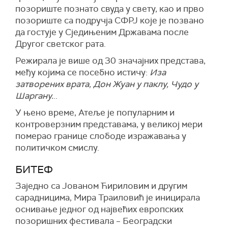
позориште познато свуда у свету, као и прво
позориште са подручја СФРЈ које је позвано
да гостује у Сједињеним Државама после
Другог светског рата.
Режирала је више од 30 значајних представа,
међу којима се посебно истичу:
Иза
затворених врата, Дон Жуан у паклу, Чудо у
Шаргану.
..
У њено време, Атеље је популарним и
контроверзним представама, у великој мери
померао границе слободе изражавања у
политичком смислу.
БИТЕФ
Заједно са Јованом Ћириловим и другим
сарадницима, Мира Траиловић је иницирала
оснивање једног од највећих европских
позоришних фестивала – Београдски