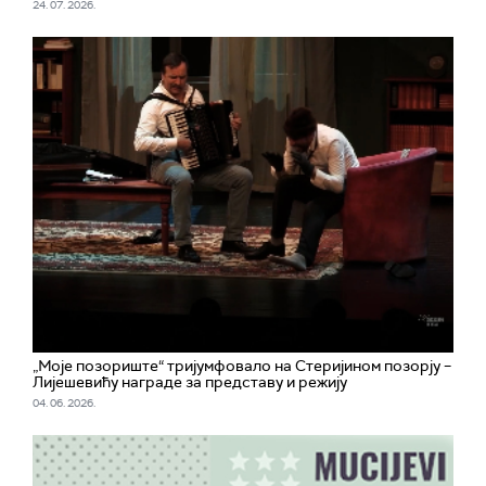
24. 07. 2026.
„Моје позориште“ тријумфовало на Стеријином позорју –
Лијешевићу награде за представу и режију
04. 06. 2026.