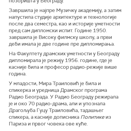
позоришта у Београду.
Завршила је најпре Музичку академију, а затим
напустила студије архитектуре и технологије
после два семестра, као и историје уметности
пред сам дипломски испит. Године 1950.
завршила је Високу филмску школу, а први
деби имала је две године пре дипломирања.
На Факултету драмских уметности у Београду
дипломирала је режију 1956. године, где је
касније била и професор радио-режије више
година.
У младости, Мира Траиловић је била и
спикерка и уредница Драмског програма
Радио Београда. У Радио Београду режирала
је и око 70 радио-драма, али и упознала
Драгољуба Гуцу Траиловића, тадашњег
спикера, а касније дописника
Политике
из
Париза и првог човека ове куће.