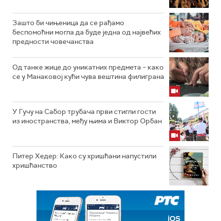
Зашто би чињеница да се рађамо
беспомоћни могла да буде једна од највећих
предности човечанства
Од танке жице до уникатних предмета – како
се у Манаковој кући чува вештина филиграна
У Гучу на Сабор трубача први стигли гости
из иностранства, међу њима и Виктор Орбан
Питер Хедер: Како су хришћани напустили
хришћанство