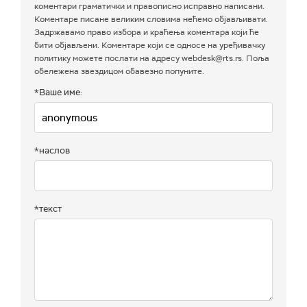
коментари граматички и правописно исправно написани.
Коментаре писане великим словима нећемо објављивати.
Задржавамо право избора и краћења коментара који ће
бити објављени. Коментаре који се односе на уређивачку
политику можете послати на адресу webdesk@rts.rs. Поља
обележена звездицом обавезно попуните.
*Ваше име:
*наслов
*текст