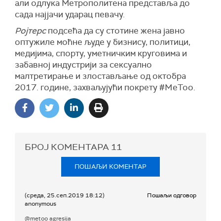
али одлука Метрополитена представља до
сада најјачи ударац певачу.
Ројтерс
подсећа да су стотине жена јавно
оптужиле моћне људе у бизнису, политици,
медијима, спорту, уметничким круговима и
забавној индустрији за сексуално
малтретирање и злостављање од октобра
2017. године, захваљујући покрету #MeToo.
БРОЈ КОМЕНТАРА
11
ПОШАЉИ КОМЕНТАР
(среда, 25.сеп.2019 18:12)
Пошаљи одговор
anonymous
@metoo agresija