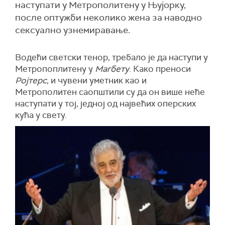
наступати у Метрополитену у Њујорку,
после оптужби неколико жена за наводно
сексуално узнемиравање.
Водећи светски тенор, требало је да наступи у
Метропоплитену у
Магбету
. Како преноси
Ројтерс
, и чувени уметник као и
Метрополитен саопштили су да он више неће
наступати у тој, једној од највећих оперских
кућа у свету.