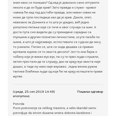
знам како се понашао? Од кад је довољно само оптужити
некога и да он буде крив? Зато правда и служи - кривог
човека ће кад тад достићи правда, али невин човек не
може да трпи последице као да је крив. Дакле, опет,
невезано за Доминга и то шта је урадио, већ једно
уопштено питање које се тиче и овог случаја са њим. А
доста пута смо видели да су прекидане сарадње са
глумцима и другим познатим личностима, осуте паљбе по
њима, а што је најјезивије, испоставило се судски да нису
то учинили. Питам се, шта се онда дешава са правим
жртвама којима се то заиста десило? Јел то она бајка о
чобану који је викао вук вук, па су га прво људи слушали,
затим престали да га слушају, док на крају вук заиста није
дошао, а тада му нико није веровао. Једна веома ружна
тактика блаћења људи од које ће на крају испаштати праве
жртве.
(среда, 25.сеп.2019 14:49)
Пошаљи одговор
anonymous
Potvrda
Puno postovanje za velikog maestra, a seks skandal samo
potvrdjuje da sitnim dusama smeta dobrota karaktera i