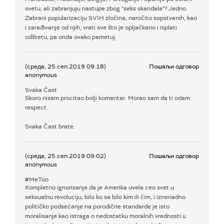
svetu, ali zabranjuju nastupe zbog "seks skandala"? Jadno.
Zabrani popularizaciju SVIH zločina, naročito sopstvenih, kao
i zarađivanje od njih, vrati sve što je opljačkano i isplati
odštetu, pa onda ovako pametuj.
(среда, 25.сеп.2019 09:18)
Пошаљи одговор
anonymous
Svaka Čast
Skoro nisam procitao bolji komentar. Morao sam da ti odam
respect.
Svaka Čast brate.
(среда, 25.сеп.2019 09:02)
Пошаљи одговор
anonymous
#MeToo
Kompletno ignorisanje da je Amerika uvela ceo svet u
seksualnu revoluciju, bilo ko sa bilo kim ili čim, i iznenadno
političko podsećanje na porodične standarde je isto
moralisanje kao istraga o nedostatku moralnih vrednosti u