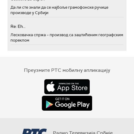
Да ли сте знали да се најбоље грамофонске ручице
производе у Србији
Re: Eh...
Лесковачка спржа – производ са заштићеним географским
пореклом
Преузмите РТС мобилну апликацију
Радио Телевизија Србије