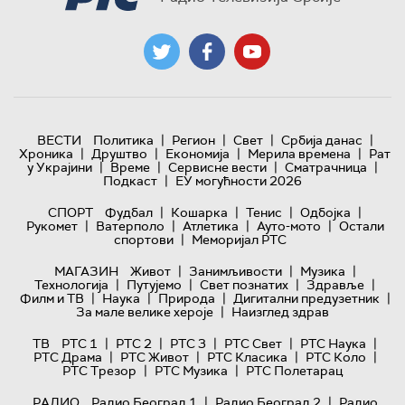
|
|
|
|
ВЕСТИ
Политика
Регион
Свет
Србија данас
|
|
|
|
Хроника
Друштво
Економија
Мерила времена
Рат
|
|
|
|
у Украјини
Време
Сервисне вести
Сматрачница
|
Подкаст
ЕУ могућности 2026
|
|
|
|
СПОРТ
Фудбал
Кошарка
Тенис
Одбојка
|
|
|
|
Рукомет
Ватерполо
Атлетика
Ауто-мото
Остали
|
спортови
Меморијал РТС
|
|
|
МАГАЗИН
Живот
Занимљивости
Музика
|
|
|
|
Технологијa
Путујемо
Свет познатих
Здравље
|
|
|
|
Филм и ТВ
Наука
Природа
Дигитални предузетник
|
За мале велике хероје
Наизглед здрав
|
|
|
|
|
ТВ
РТС 1
РТС 2
РТС 3
РТС Свет
РТС Наука
|
|
|
|
РТС Драма
РТС Живот
РТС Класика
РТС Коло
|
|
РТС Трезор
РТС Музика
РТС Полетарац
|
|
РАДИО
Радио Београд 1
Радио Београд 2
Радио