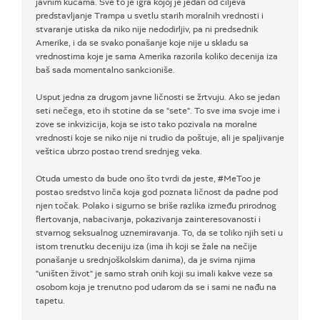
javnim kućama. Sve to je igra kojoj je jedan od ciljeva
predstavljanje Trampa u svetlu starih moralnih vrednosti i
stvaranje utiska da niko nije nedodirljiv, pa ni predsednik
Amerike, i da se svako ponašanje koje nije u skladu sa
vrednostima koje je sama Amerika razorila koliko decenija iza
baš sada momentalno sankcioniše.
Usput jedna za drugom javne ličnosti se žrtvuju. Ako se jedan
seti nečega, eto ih stotine da se "sete". To sve ima svoje ime i
zove se inkvizicija, koja se isto tako pozivala na moralne
vrednosti koje se niko nije ni trudio da poštuje, ali je spaljivanje
veštica ubrzo postao trend srednjeg veka.
Otuda umesto da bude ono što tvrdi da jeste, #MeToo je
postao sredstvo linča koja god poznata ličnost da padne pod
njen točak. Polako i sigurno se briše razlika između prirodnog
flertovanja, nabacivanja, pokazivanja zainteresovanosti i
stvarnog seksualnog uznemiravanja. To, da se toliko njih seti u
istom trenutku deceniju iza (ima ih koji se žale na nečije
ponašanje u srednjoškolskim danima), da je svima njima
"uništen život" je samo strah onih koji su imali kakve veze sa
osobom koja je trenutno pod udarom da se i sami ne nađu na
tapetu.