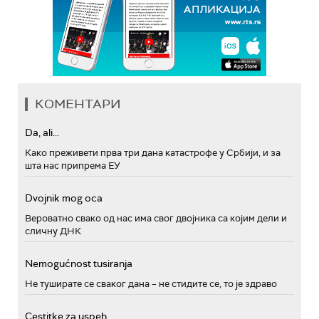
КОМЕНТАРИ
Da, ali...
Како преживети прва три дана катастрофе у Србији, и за
шта нас припрема ЕУ
Dvojnik mog oca
Вероватно свако од нас има свог двојника са којим дели и
сличну ДНК
Nemogućnost tusiranja
Не туширате се сваког дана – не стидите се, то је здраво
Cestitke za uspeh