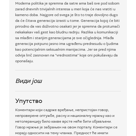
Moderna politika je spremna da satre ama baš sve pod sobom
zarad dnevnih trivijalnih interesa u meri koja će nas vratiti u
kameno doba. Najgore od svega je što to traje dovoljno dugo
da će čitava generacija izrasti u tome. Generacija kojoj će biti
prirodno da vas doživotno osakati jer je spremna da protumači
nekakakav vaš gest kao bludnu radnju. Razlika u komunikaciji
sa mlađim i starijim generacijama je sve očiglednija. Mlađa
generacija potpuno jasno ima ugrađenu predrasudu o ljudima
kao potencijalnim seksualnim manijacima. Jer se pred njima
odvija linč zasnovan na "vrednostima" koje oni pokušavaju da
oponašaju.
Види још
Упутство
Коментари који садрже вређање, непристојан говор,
непроверене оптужбе, расну и националну мржњу као и
нетолеранцију било какве врсте неће бити објављени.
Говор мржње је забрањен на овом порталу. Коментари се
морају односити на тему чланка. Предност ће имати