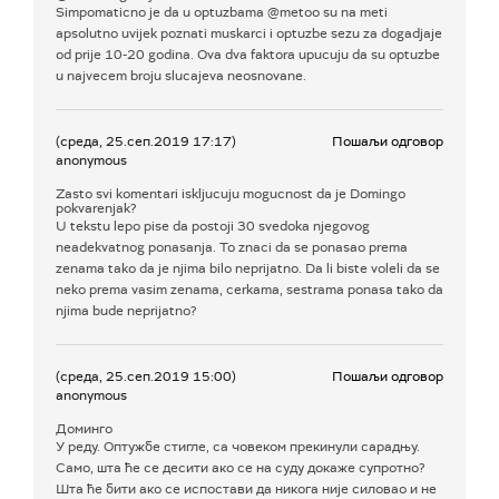
Simpomaticno je da u optuzbama @metoo su na meti
apsolutno uvijek poznati muskarci i optuzbe sezu za dogadjaje
od prije 10-20 godina. Ova dva faktora upucuju da su optuzbe
u najvecem broju slucajeva neosnovane.
(среда, 25.сеп.2019 17:17)
Пошаљи одговор
anonymous
Zasto svi komentari iskljucuju mogucnost da je Domingo
pokvarenjak?
U tekstu lepo pise da postoji 30 svedoka njegovog
neadekvatnog ponasanja. To znaci da se ponasao prema
zenama tako da je njima bilo neprijatno. Da li biste voleli da se
neko prema vasim zenama, cerkama, sestrama ponasa tako da
njima bude neprijatno?
(среда, 25.сеп.2019 15:00)
Пошаљи одговор
anonymous
Доминго
У реду. Оптужбе стигле, са човеком прекинули сарадњу.
Само, шта ће се десити ако се на суду докаже супротно?
Шта ће бити ако се испостави да никога није силовао и не