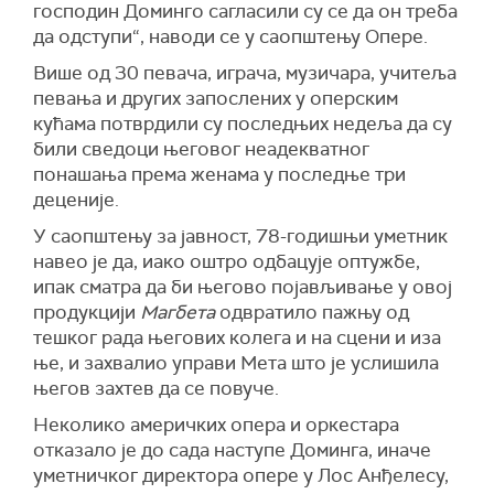
господин Доминго сагласили су се да он треба
да одступи“, наводи се у саопштењу Опере.
Више од 30 певача, играча, музичара, учитеља
певања и других запослених у оперским
кућама потврдили су последњих недеља да су
били сведоци његовог неадекватног
понашања према женама у последње три
деценије.
У саопштењу за јавност, 78-годишњи уметник
навео је да, иако оштро одбацује оптужбе,
ипак сматра да би његово појављивање у овој
продукцији
Магбета
одвратило пажњу од
тешког рада његових колега и на сцени и иза
ње, и захвалио управи Мета што је услишила
његов захтев да се повуче.
Неколико америчких опера и оркестара
отказало је до сада наступе Доминга, иначе
уметничког директора опере у Лос Анђелесу,