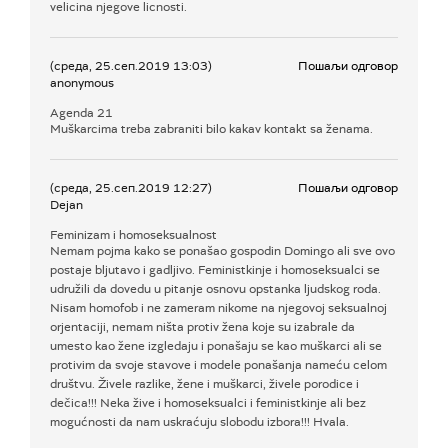
velicina njegove licnosti.
(среда, 25.сеп.2019 13:03)
Пошаљи одговор
anonymous
Agenda 21
Muškarcima treba zabraniti bilo kakav kontakt sa ženama.
(среда, 25.сеп.2019 12:27)
Пошаљи одговор
Dejan
Feminizam i homoseksualnost
Nemam pojma kako se ponašao gospodin Domingo ali sve ovo
postaje bljutavo i gadljivo. Feministkinje i homoseksualci se
udružili da dovedu u pitanje osnovu opstanka ljudskog roda.
Nisam homofob i ne zameram nikome na njegovoj seksualnoj
orjentaciji, nemam ništa protiv žena koje su izabrale da
umesto kao žene izgledaju i ponašaju se kao muškarci ali se
protivim da svoje stavove i modele ponašanja nameću celom
društvu. Živele razlike, žene i muškarci, živele porodice i
dečica!!! Neka žive i homoseksualci i feministkinje ali bez
mogućnosti da nam uskraćuju slobodu izbora!!! Hvala.