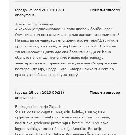
(среда, 25.сеп.2019 10:28)
Пошаљи одговор
anonymous
Три карте за Боливуд
А како их је "узнемиравао"? Слало цвеће и бомбоњере?
Осмехивао им се, намигивао, делио ласкаве комплименте?
Па како да се удвараш лепој жени, ако не тако? Да ли их је
дрпао, пипао, прогонио, не дај Боже, силовао? Шта значи
"узнемиравао"? Докле иде ова болештина? Да ли ћемо
обрнуто почети да прогонимо и жене које показују
заинтересованост према неком мушкарцу? Скидајте жене
постере Клунија, Бреда Пита, Бибера или ко зна кога са
врата, да не би завршиле у затвору!
(среда, 25.сеп.2019 09:21)
Пошаљи одговор
anonymous
Beskrajno licemerje Zapada
Oni se bolesno bogate muzejskim kolekcijama koje su
opljačkane širom sveta, pričama o osvajačima i ubicama,
nacističke građevine pretvaraju u hotele, imaju obilaske
logora, veličaju terorističke akcije Amerike, Britanije,
Francuske, Holandije, Belgije, Portugalije i Španije po celom