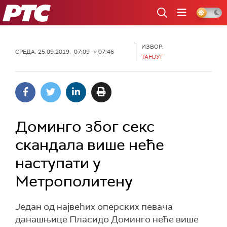
РТС
ИЗВОР:
СРЕДА, 25.09.2019, 07:09 -> 07:46
ТАНЈУГ
Доминго због секс
скандала више неће
наступати у
Метрополитену
Један од највећих оперских певача
данашњице Пласидо Доминго неће више