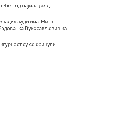
еће - од најмлађих до
младих људи има. Ми се
а Радованка Вукосављевић из
сигурност су се бринули