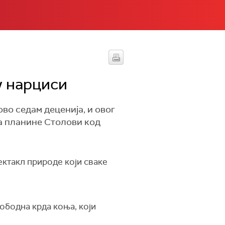
у нарциси
во седам деценија, и овог
ма планине Столови код
ектакл природе који сваке
лободна крда коња, који