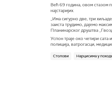
Већ 69 година, овом стазом п
најстаријих.
„Има сигурно две, три хиљаде
заиста трудимо, дајемо макс
Планинарског друштва „Гвоз
Успон траје око четири сата и
полиција, ватрогасци, медиц
Столови
Нарцисима у поход