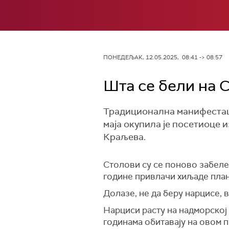
ПОНЕДЕЉАК, 12.05.2025, 08:41 -> 08:57
Шта се бели на С
Традиционална манифестациј
маја окупила је посетиоце 
Краљева.
Столови су се поново забелел
године привлачи хиљаде пла
Долазе, не да беру нарцисе, 
Нарциси расту на надморској 
годинама обитавају на овом п