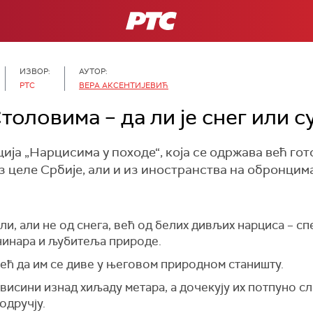
РТС
ИЗВОР:
АУТОР:
РТС
ВЕРА АКСЕНТИЈЕВИЋ
толовима – да ли је снег или с
а „Нарцисима у походе“, која се одржава већ гото
из целе Србије, али и из иностранства на обронци
и, али не од снега, већ од белих дивљих нарциса – сп
нинара и љубитеља природе.
већ да им се диве у његовом природном станишту.
висини изнад хиљаду метара, а дочекују их потпуно с
одручју.