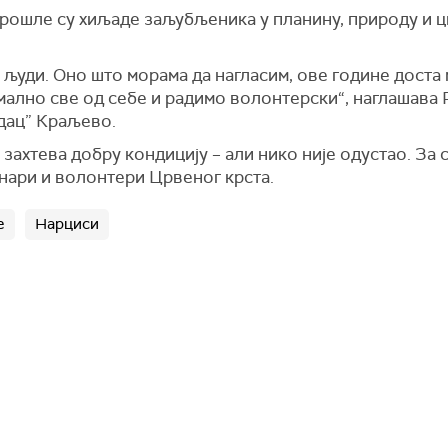
рошле су хиљаде заљубљеника у планину, природу и цв
 људи. Оно што морама да нагласим, ове године доста 
имално све од себе и радимо волонтерски“, наглашав
дац” Краљево.
 захтева добру кондицију – али нико није одустао. За 
инари и волонтери Црвеног крста.
е
Нарциси