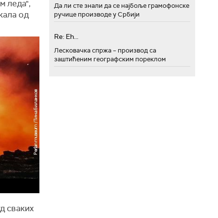
м леда",
Да ли сте знали да се најбоље грамофонске
кала од
ручице производе у Србији
Re: Eh...
Лесковачка спржа – производ са
заштићеним географским пореклом
уд сваких