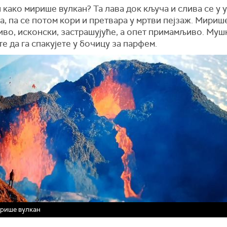
 како мирише вулкан? Та лава док кључа и слива се у
, па се потом кори и претвара у мртви пејзаж. Мириш
во, исконски, застрашујуће, а опет примамљиво. Муш
 да га спакујете у бочицу за парфем.
рише вулкан