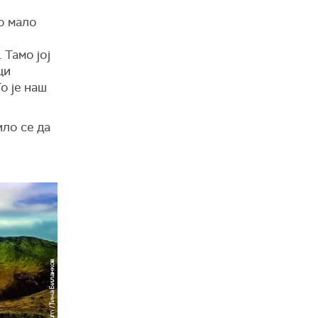
ко мало
 Тамо јој
ци
о је наш
ило се да