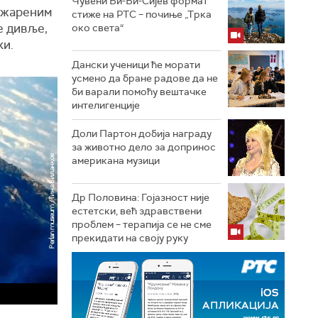
Чувени Би-Би-Сијев формат
 ужареним
стиже на РТС – почиње „Трка
е дивље,
око света“
ки.
Дански ученици ће морати
усмено да бране радове да не
би варали помоћу вештачке
интелигенције
Доли Партон добија награду
за животно дело за допринос
американа музици
Др Половина: Гојазност није
естетски, већ здравствени
проблем – терапија се не сме
прекидати на своју руку