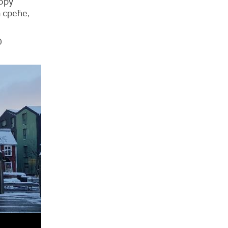
ору
 среће,
0