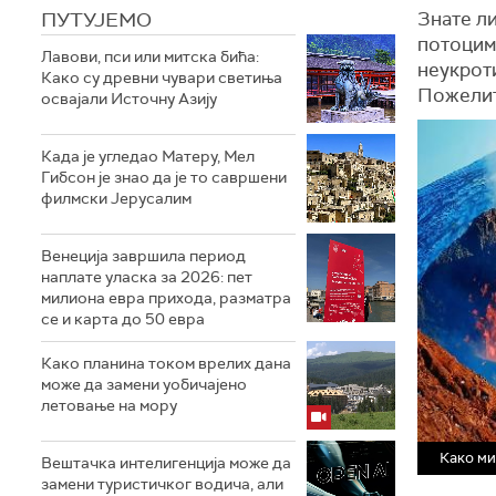
ПУТУЈЕМО
Знате ли
потоцима
Лавови, пси или митска бића:
неукроти
Како су древни чувари светиња
Пожелите
освајали Источну Азију
Када је угледао Матеру, Мел
Гибсон је знао да је то савршени
филмски Јерусалим
Венеција завршила период
наплате уласка за 2026: пет
милиона евра прихода, разматра
се и карта до 50 евра
Како планина током врелих дана
може да замени уобичајено
летовање на мору
Како ми
Вештачка интелигенција може да
замени туристичког водича, али