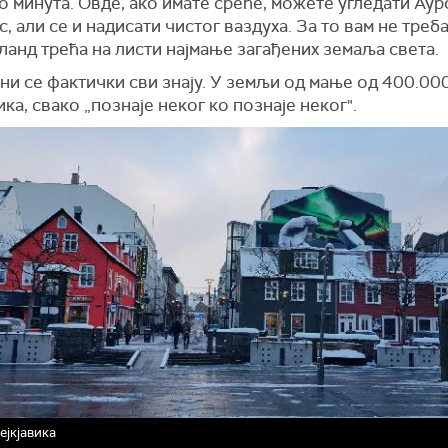
 минута. Овде, ако имате среће, можете угледати Аур
, али се и надисати чистог ваздуха. За то вам не треба
сланд трећа на листи најмање загађених земаља света.
и се фактички сви знају. У земљи од мање од 400.00
ка, свако „познаје неког ко познаје неког".
ејкјавика