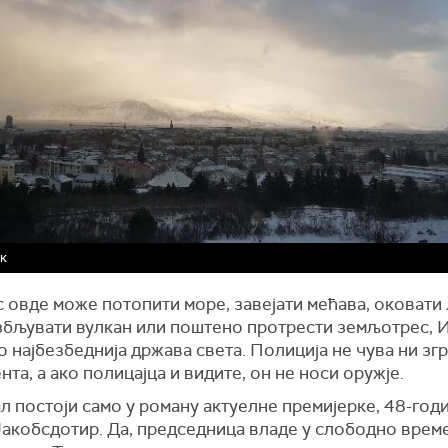
ик
 овде може потопити море, завејати мећава, оковати 
збљувати вулкан или поштено протрести земљотрес, И
 најбезбеднија држава света. Полиција не чува ни зг
та, а ако полицајца и видите, он не носи оружје.
л постоји само у роману актуелне премијерке, 48-го
Јакобсдотир. Да, председница владе у слободно врем