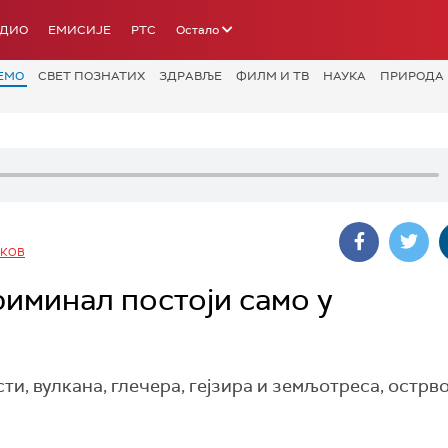
АДИО
ЕМИСИЈЕ
РТС
Остало
ЕМО
СВЕТ ПОЗНАТИХ
ЗДРАВЉЕ
ФИЛМ И ТВ
НАУКА
ПРИРОДА
НКОВ
риминал постоји само у
и, вулкана, глечера, гејзира и земљотреса, острв