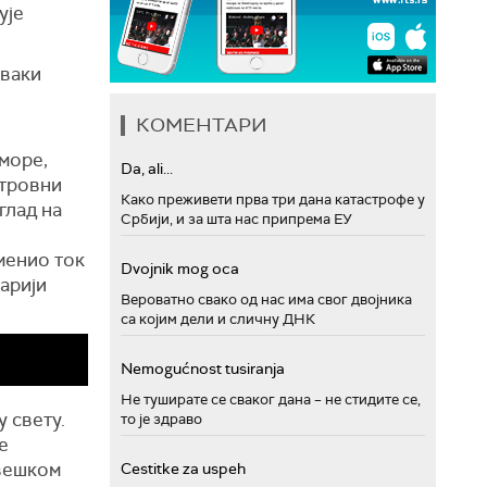
ује
сваки
КОМЕНТАРИ
 море,
Da, ali...
Отровни
Како преживети прва три дана катастрофе у
глад на
Србији, и за шта нас припрема ЕУ
оменио ток
Dvojnik mog oca
арији
Вероватно свако од нас има свог двојника
са којим дели и сличну ДНК
Nemogućnost tusiranja
Не туширате се сваког дана – не стидите се,
у свету.
то је здраво
е
рвешком
Cestitke za uspeh