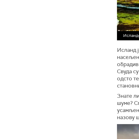
Исланд
Исланд ј
насељен
обрадиво
Свуда су
одсто те
становн
Знате ли
шуме? Сп
усамљен
назову 