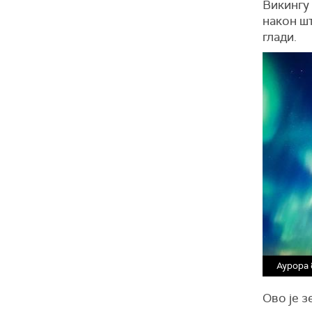
Викингу 
након шт
глади.
Аурора 
Ово је з