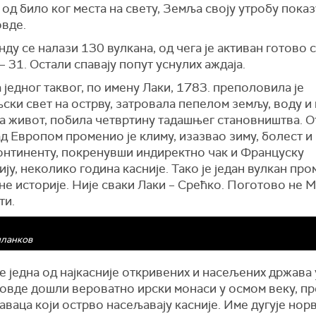
од било ког места на свету, Земља своју утробу показ
овде.
ду се налази 130 вулкана, од чега је активан готово 
– 31. Остали спавају попут уснулих аждаја.
 једног таквог, по имену Лаки, 1783. преполовила је
ки свет на острву, затровала пепелом земљу, воду и
а живот, побила четвртину тадашњег становништва. 
д Европом променио је климу, изазвао зиму, болест и 
онтиненту, покренувши индиректно чак и Француску
ју, неколико година касније. Тако је један вулкан пр
е историје. Није сваки Лаки – Срећко. Поготово не М
ти.
иланков
е једна од најкасније откривених и насељених држава 
 овде дошли вероватно ирски монаси у осмом веку, пр
ваца који острво насељавају касније. Име дугује но