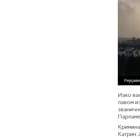
Рејкјав
Иако вас
лавом и
званично
Парламен
Кримина
Катрин 