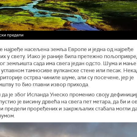
ски предели
е најређе насељена земља Европе и једна од најређе
их у свету. Иако је раније била претежно пољопривре
г земљишта сада има свега један одсто. Шума и мање 
 углавном тамносиве вулканске стене или песак. Нека
риторије острва чиниле шуме, али су посечене, јер је
иштву то био главни извор прихода.
 да је због Исланда Унеско променио своју дефинициј
устио је висину дрвећа на свега пет метара, да би и о
и предели проређених и закржљалих стабала могли да
шумом.