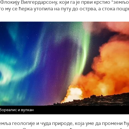
Флокију Вилгердарсону, који га је први крстио "земљо
о му се ћерка утопила на путу до острва, а стока поцр
бореалис и вулкан
емља геологије и чуда природе, која уме да промени ћ