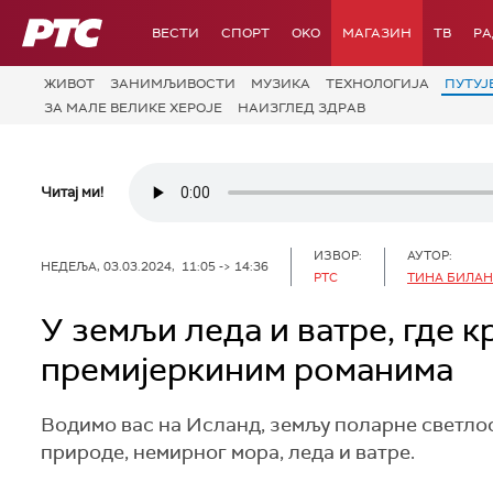
РТС
ВЕСТИ
СПОРТ
OKO
МАГАЗИН
ТВ
Р
ЖИВОТ
ЗАНИМЉИВОСТИ
МУЗИКА
ТЕХНОЛОГИЈA
ПУТУЈ
ЗА МАЛЕ ВЕЛИКЕ ХЕРОЈЕ
НАИЗГЛЕД ЗДРАВ
Читај ми!
ИЗВОР:
АУТОР:
НЕДЕЉА, 03.03.2024, 11:05 -> 14:36
РТС
ТИНА БИЛА
У земљи леда и ватре, где к
премијеркиним романима
Водимо вас на Исланд, земљу поларне светлост
природе, немирног мора, леда и ватре.