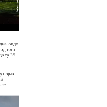
дна, овде
од тога.
да су 35
у појма
ви
 се