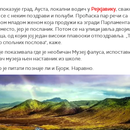
показује град, Ауста, локални водич у
Рејкјавику
, сва
 се с неким поздрави и пољуби. Проћаска пар речи са
ом младом женом која продужи ка згради Парламента.
 место, јер је посланик. Потом се на улици јавља двоји
а, од којих јој један високи плавооки отпоздравља. „Т
р спољних послова", каже.
је показивала где је необичан Музеј фалуса, испостав
ач музеја њен наставник из школе.
је питати познаје ли и Бјорк. Наравно.