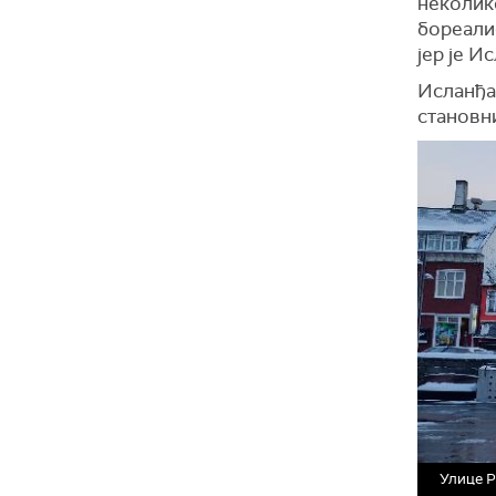
неколико
бореалис
јер је И
Исланђан
становни
Улице Р