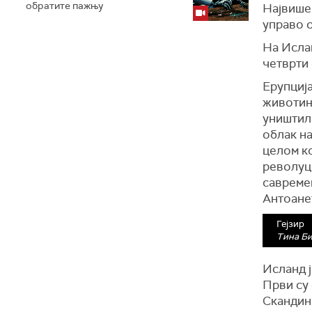
обратите пажњу
Највише 
управо 
На Ислан
четврти 
Ерупција
животињс
уништил
облак на
целом к
револуци
савремен
Антоане
Гејзир
Тина Б
Исланд ј
Први су
Скандина