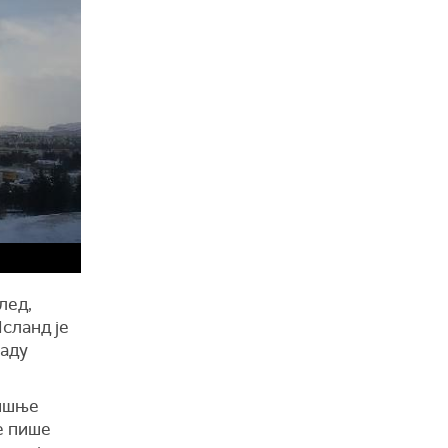
лед,
сланд је
раду
дишње
е пише