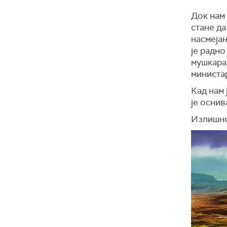
Док нам 
стане да
насмејан
је радно
мушкарац
министа
Кад нам 
је оснив
Излишно 