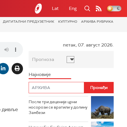
Lat
Eng
ДИГИТАЛНИ ПРЕДУЗЕТНИК
КУЛТУРНО
АРХИВА РУБРИКА
петак, 07. август 2026.
Прогноза
Најновије
После три деценије црни
носорози се вратили у долину
о дивље
Замбези