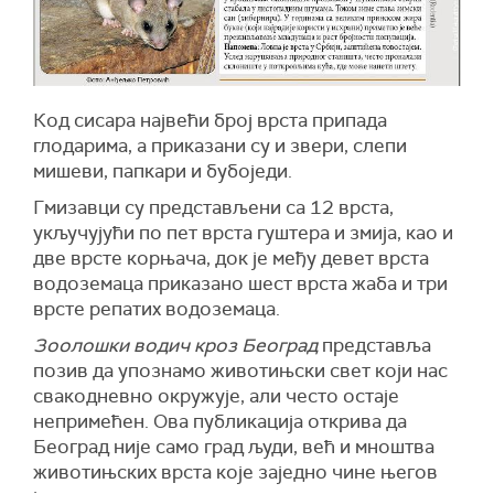
Код сисара највећи број врста припада
глодарима, а приказани су и звери, слепи
мишеви, папкари и бубоједи.
Гмизавци су представљени са 12 врста,
укључујући по пет врста гуштера и змија, као и
две врсте корњача, док је међу девет врста
водоземаца приказано шест врста жаба и три
врсте репатих водоземаца.
Зоолошки водич кроз Београд
представља
позив да упознамо животињски свет који нас
свакодневно окружује, али често остаје
непримећен. Ова публикација открива да
Београд није само град људи, већ и мноштва
животињских врста које заједно чине његов