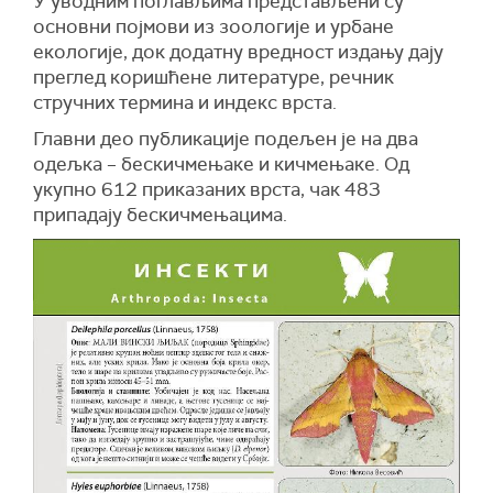
У уводним поглављима представљени су
основни појмови из зоологије и урбане
екологије, док додатну вредност издању дају
преглед коришћене литературе, речник
стручних термина и индекс врста.
Главни део публикације подељен је на два
одељка – бескичмењаке и кичмењаке. Од
укупно 612 приказаних врста, чак 483
припадају бескичмењацима.