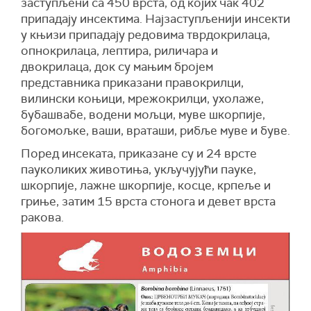
заступљени са 450 врста, од којих чак 402
припадају инсектима. Најзаступљенији инсекти
у књизи припадају редовима тврдокрилаца,
опнокрилаца, лептира, риличара и
двокрилаца, док су мањим бројем
представника приказани правокрилци,
вилински коњици, мрежокрилци, ухолаже,
бубашвабе, водени мољци, муве шкорпије,
богомољке, ваши, враташи, рибље муве и буве.
Поред инсеката, приказане су и 24 врсте
пауколиких животиња, укључујући пауке,
шкорпије, лажне шкорпије, косце, крпеље и
гриње, затим 15 врста стонога и девет врста
ракова.