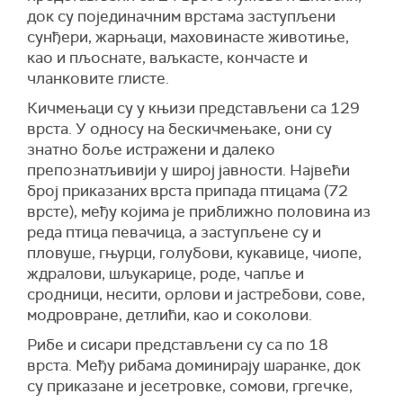
док су појединачним врстама заступљени
сунђери, жарњаци, маховинасте животиње,
као и пљоснате, ваљкасте, кончасте и
чланковите глисте.
Кичмењаци су у књизи представљени са 129
врста. У односу на бескичмењаке, они су
знатно боље истражени и далеко
препознатљивији у широј јавности. Највећи
број приказаних врста припада птицама (72
врсте), међу којима је приближно половина из
реда птица певачица, а заступљене су и
пловуше, гњурци, голубови, кукавице, чиопе,
ждралови, шљукарице, роде, чапље и
сродници, несити, орлови и јастребови, сове,
модровране, детлићи, као и соколови.
Рибе и сисари представљени су са по 18
врста. Међу рибама доминирају шаранке, док
су приказане и јесетровке, сомови, гргечке,