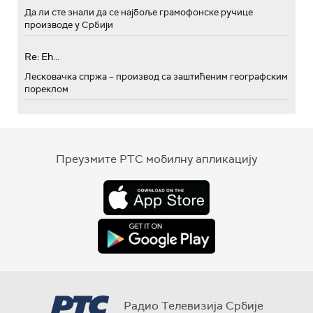
Да ли сте знали да се најбоље грамофонске ручице
производе у Србији
Re: Eh...
Лесковачка спржа – производ са заштићеним географским
пореклом
Преузмите РТС мобилну апликацију
Радио Телевизија Србије