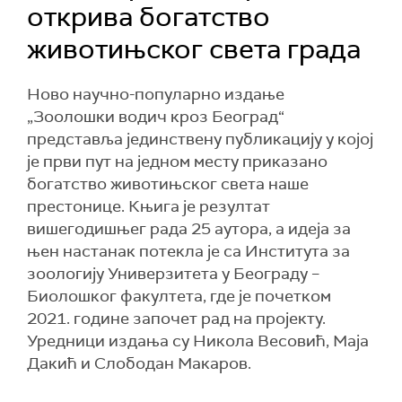
открива богатство
животињског света града
Ново научно-популарно издање
„Зоолошки водич кроз Београд“
представља јединствену публикацију у којој
је први пут на једном месту приказано
богатство животињског света наше
престонице. Књига је резултат
вишегодишњег рада 25 аутора, а идеја за
њен настанак потекла је са Института за
зоологију Универзитета у Београду –
Биолошког факултета, где је почетком
2021. године започет рад на пројекту.
Уредници издања су Никола Весовић, Маја
Дакић и Слободан Макаров.