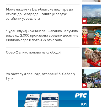
Може ли дим из Делиблатске пешчаре да
стигне до Београда – зашто је ваздух
загађен и усред лета
Чудан случај криминала – Јапанка наручила
више од 2.000 производа вредних десетине
милиона евра и потом их отказала
Орао Феликс поново на слободи!
Уз заставу и прангије, отворен 65. Сабор у
Гучи