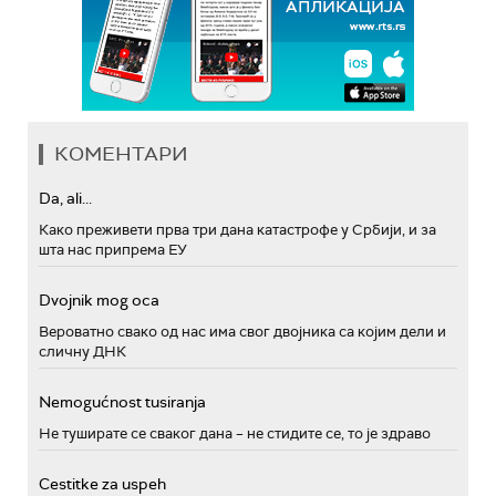
КОМЕНТАРИ
Da, ali...
Како преживети прва три дана катастрофе у Србији, и за
шта нас припрема ЕУ
Dvojnik mog oca
Вероватно свако од нас има свог двојника са којим дели и
сличну ДНК
Nemogućnost tusiranja
Не туширате се сваког дана – не стидите се, то је здраво
Cestitke za uspeh