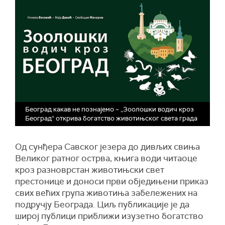
Београд какав не познајемо – „Зоолошки водич кроз
Београд“ открива богатство животињског света града
Од сунђера Савског језера до дивљих свиња
Великог ратног острва, књига води читаоце
кроз разноврстан животињски свет
престонице и доноси први обједињени приказ
свих већих група животиња забележених на
подручју Београда. Циљ публикације је да
широј публици приближи изузетно богатство