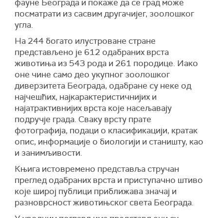
фауне Београда и покаже да се град може
посматрати из сасвим другачијег, зоолошког
угла.
На 244 богато илустроване стране
представљено је 612 одабраних врста
животиња из 543 рода и 261 породице. Иако
оне чине само део укупног зоолошког
диверзитета Београда, одабране су неке од
најчешћих, најкарактеристичнијих и
најатрактивнијих врста које насељавају
подручје града. Сваку врсту прате
фотографија, подаци о класификацији, кратак
опис, информације о биологији и станишту, као
и занимљивости.
Књига истовремено представља стручан
преглед одабраних врста и приступачно штиво
које широј публици приближава значај и
разноврсност животињског света Београда.