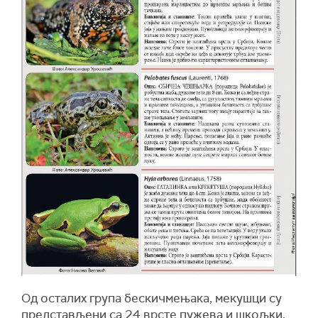
Од осталих група бескичмењака, мекушци су
представљени са 24 врсте пужева и шкољки,