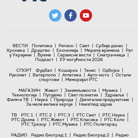
|
|
|
|
ВЕСТИ
Политика
Регион
Свет
Србија данас
|
|
|
|
Хроника
Друштво
Економија
Мерила времена
Рат
|
|
|
|
у Украјини
Време
Сервисне вести
Сматрачница
|
Подкаст
ЕУ могућности 2026
|
|
|
|
СПОРТ
Фудбал
Кошарка
Тенис
Одбојка
|
|
|
|
Рукомет
Ватерполо
Атлетика
Ауто-мото
Остали
|
спортови
Меморијал РТС
|
|
|
МАГАЗИН
Живот
Занимљивости
Музика
|
|
|
|
Технологијa
Путујемо
Свет познатих
Здравље
|
|
|
|
Филм и ТВ
Наука
Природа
Дигитални предузетник
|
За мале велике хероје
Наизглед здрав
|
|
|
|
|
ТВ
РТС 1
РТС 2
РТС 3
РТС Свет
РТС Наука
|
|
|
|
РТС Драма
РТС Живот
РТС Класика
РТС Коло
|
|
РТС Трезор
РТС Музика
РТС Полетарац
|
|
РАДИО
Радио Београд 1
Радио Београд 2
Радио