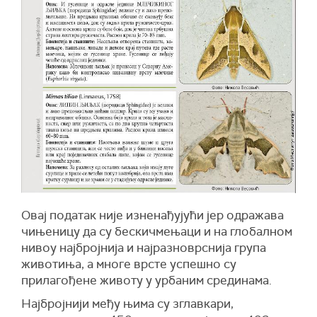
Овај податак није изненађујући јер одражава
чињеницу да су бескичмењаци и на глобалном
нивоу најбројнија и најразноврснија група
животиња, а многе врсте успешно су
прилагођене животу у урбаним срединама.
Најбројнији међу њима су зглавкари,