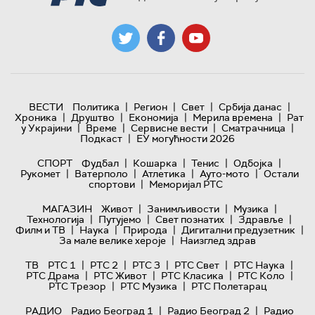
|
|
|
|
ВЕСТИ
Политика
Регион
Свет
Србија данас
|
|
|
|
Хроника
Друштво
Економија
Мерила времена
Рат
|
|
|
|
у Украјини
Време
Сервисне вести
Сматрачница
|
Подкаст
ЕУ могућности 2026
|
|
|
|
СПОРТ
Фудбал
Кошарка
Тенис
Одбојка
|
|
|
|
Рукомет
Ватерполо
Атлетика
Ауто-мото
Остали
|
спортови
Меморијал РТС
|
|
|
МАГАЗИН
Живот
Занимљивости
Музика
|
|
|
|
Технологијa
Путујемо
Свет познатих
Здравље
|
|
|
|
Филм и ТВ
Наука
Природа
Дигитални предузетник
|
За мале велике хероје
Наизглед здрав
|
|
|
|
|
ТВ
РТС 1
РТС 2
РТС 3
РТС Свет
РТС Наука
|
|
|
|
РТС Драма
РТС Живот
РТС Класика
РТС Коло
|
|
РТС Трезор
РТС Музика
РТС Полетарац
|
|
РАДИО
Радио Београд 1
Радио Београд 2
Радио