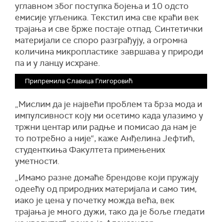
углавном због поступка бојења и 10 одсто
емисије угљеника. Текстил има све краћи век
трајања и све брже постаје отпад. Синтетички
материјали се споро разграђују, а огромна
количина микропластике завршава у природи
па и у ланцу исхране.
Припремила Славица Глигоровић
„Мислим да је највећи проблем та брза мода и
импулсивност коју ми осетимо када улазимо у
тржни центар или радње и помисао да нам је
то потребно а није“, каже Анђелина Јефтић,
студенткиња Факултета примењених
уметности.
„Имамо разне домаће брендове који пружају
одеећу од природних материјала и само тим,
иако је цена у почетку можда већа, век
трајања је много дужи, тако да је боље гледати