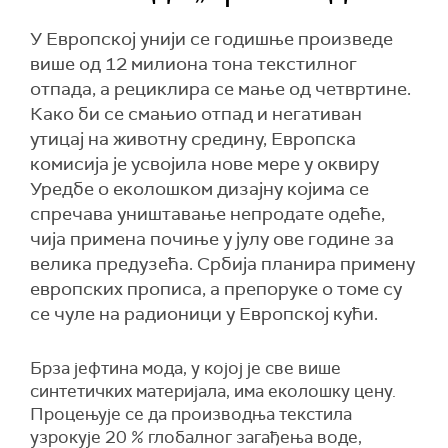
У Европској унији се годишње произведе
више од 12 милиона тона текстилног
отпада, а рециклира се мање од четвртине.
Како би се смањио отпад и негативан
утицај на животну средину, Европска
комисија је усвојила нове мере у оквиру
Уредбе о еколошком дизајну којима се
спречава уништавање непродате одеће,
чија примена почиње у јулу ове године за
велика предузећа. Србија планира примену
европских прописа, а препоруке о томе су
се чуле на радионици у Европској кући.
Брза јефтина мода, у којој је све више
синтетичких материјала, има еколошку цену.
Процењује се да производња текстила
узрокује 20 % глобалног загађења воде,