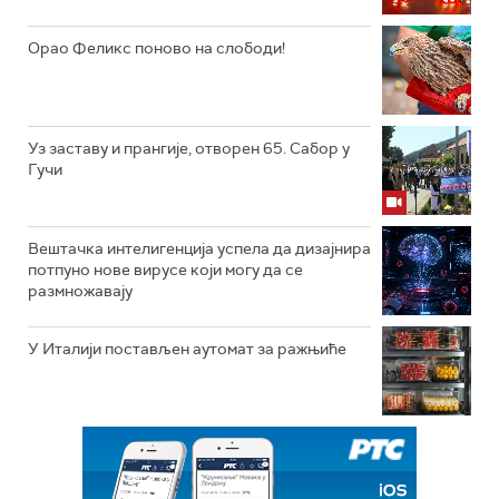
Орао Феликс поново на слободи!
Уз заставу и прангије, отворен 65. Сабор у
Гучи
Вештачка интелигенција успела да дизајнира
потпуно нове вирусе који могу да се
размножавају
У Италији постављен аутомат за ражњиће