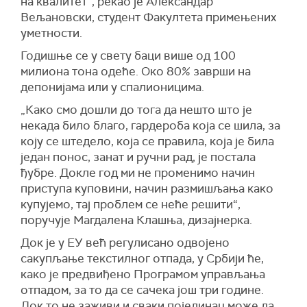
на квалитет“, рекао је Александар
Вељановски, студент Факултета примењених
уметности.
Годишње се у свету баци више од 100
милиона тона одеће. Око 80% заврши на
депонијама или у спалионицима.
„Како смо дошли до тога да нешто што је
некада било благо, гардероба која се шила, за
коју се штедело, која се правила, која је била
један понос, занат и ручни рад, је постала
ђубре. Докле год ми не променимо начин
приступа куповини, начин размишљања како
купујемо, тај проблем се неће решити“,
поручује Магдалена Клашња, дизајнерка.
Док је у ЕУ већ регулисано одвојено
сакупљање текстилног отпада, у Србији ће,
како је предвиђено Програмом управљања
отпадом, за то да се сачека још три године.
Док то не заживи и сваки појединац може да