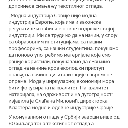
допринесе смањењу текстилног отпада.
„Модна индустрија Србије није модна
индустрија Европе, која има и законске
регулативе и озбиљне новце подршке својој
индустрији. Ми се трудимо да на начин, у споју
са образовним институцијама, са нашим
професорима, са нашим студентима, покушамо
да поново употребимо материјале које смо
раније користили, покушавамо да смањимо
отпад на начине кроз еколошки приступ
прању, на начине дигитализације савремене
опреме. Мода у циркуларној економији мора
бити фокусирана на квалитет. На квалитет
материјала, на одрживост и на дуготрајност“,
изјавила је Слађана Миловић, директорка
Кластера модне и одевне индустрије Србије.
У комуналном отпаду у Србији заврши више од
80 хиљада тона текстилног отпада а