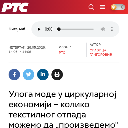
РТС
Читај ми!
АУТОР:
ИЗВОР:
ЧЕТВРТАК, 28.05.2026,
СЛАВИЦА
14:05 -> 14:06
РТС
ГЛИГОРОВИЋ
Улога моде у циркуларној
економији – колико
текстилног отпада
можемо да „произведемо"