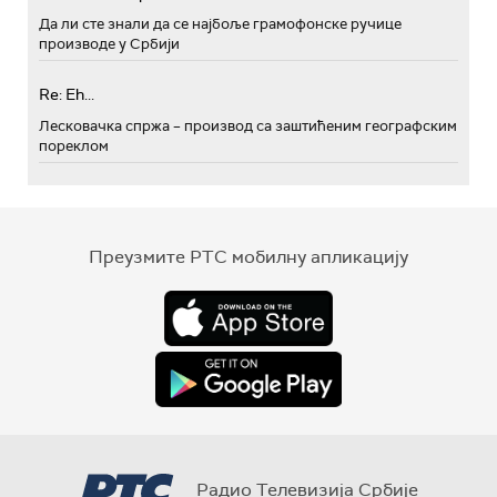
Да ли сте знали да се најбоље грамофонске ручице
производе у Србији
Re: Eh...
Лесковачка спржа – производ са заштићеним географским
пореклом
Преузмите РТС мобилну апликацију
Радио Телевизија Србије