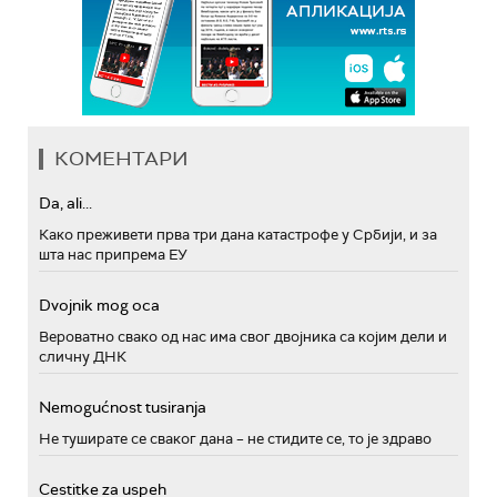
КОМЕНТАРИ
Da, ali...
Како преживети прва три дана катастрофе у Србији, и за
шта нас припрема ЕУ
Dvojnik mog oca
Вероватно свако од нас има свог двојника са којим дели и
сличну ДНК
Nemogućnost tusiranja
Не туширате се сваког дана – не стидите се, то је здраво
Cestitke za uspeh