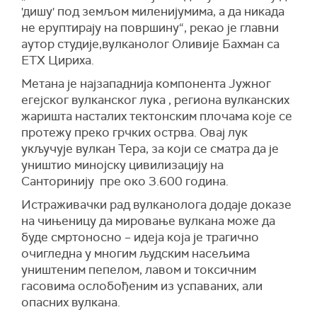
'дишу' под земљом миленијумима, а да никада
не еруптирају на површину“, рекао је главни
аутор студије,вулканолог Оливије Бахман са
ЕТХ Цириха.
Метана је најзападнија компонента Јужног
егејског вулканског лука , региона вулканских
жаришта насталих тектонским плочама које се
протежу преко грчких острва. Овај лук
укључује вулкан Тера, за који се сматра да је
уништио минојску цивилизацију на
Санторинију пре око 3.600 година.
Истраживачки рад вулканолога додаје доказе
на чињеницу да мировање вулкана може да
буде смртоносно – идеја која је трагично
очигледна у многим људским насељима
уништеним пепелом, лавом и токсичним
гасовима ослобођеним из успаваних, али
опасних вулкана.