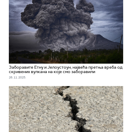
Заборавите Етну и Јелоустоун, највећа претња вреба од
скривених вулкана на које смо заборавили
26. 11. 2025.