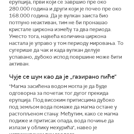
ерупција, први који се завршио пре око
280.000 година и други који је почео пре око
168.000 година. Да је вулкан заиста био
потпуно неактиван, тим не би пронашао
кристале циркона између та два периода.
Уместо тога, највећа количина циркона
настала је управо у том периоду мировања. То
сугерише да чак и када вулкан делује
успавано, дубоко испод површине може бити
активан.
Чује се шум као да је „газирано пиће“
"Магма засићена водом могла је да буде
одговорна за почетак тог дугог прекида
ерупција. Под високим притисцима дубоко
под земљом вода помаже да магма остане у
растопљеном стању. Међутим, како се магма
подиже и притисак опада, вода почиње да
излази у облику мехурића", навео је