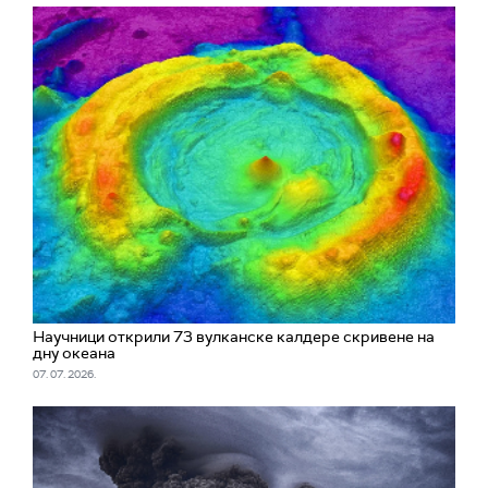
Научници открили 73 вулканске калдере скривене на
дну океана
07. 07. 2026.