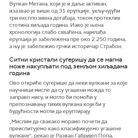
Вулкан Метана, који је и даље активан,
изазвао је више од 31 ерупције, укључујући
три експлозивна догађаја, током протеклих
стотина хиљада година. Иако је њена
хронологија слабо схваћена, најмлађа
ерупција је забележена пре око 2.250 година,
а њу је забележио грчки историчар Страбон.
Ситни кристали сугеришу да се магма
може накупљати под земљом хиљадама
година
Ово откриће сугерише да неки вулкани за које
научници мисле да су угашени можда то
заправо нису, и могло би помоћи у
препознавању тихих вулкана који би у
будућности могли да еруптирају
„Мислим да свакако морамо почети да
преиспитујемо како класификујемо угашене
вулкане“, рекао је Разван Габријел Попа,