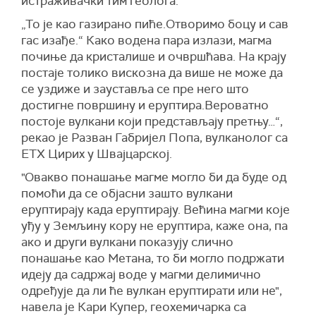
истраживачки тим геолога.
„То је као газирано пиће.Отворимо боцу и сав
гас изађе.“ Како водена пара излази, магма
почиње да кристалише и очвршћава. На крају
постаје толико вискозна да више не може да
се уздиже и зауставља се пре него што
достигне површину и еруптира.Вероватно
постоје вулкани који представљају претњу…“,
рекао је Разван Габријел Попа, вулканолог са
ЕТХ Цирих у Швајцарској.
"Овакво понашање магме могло би да буде од
помоћи да се објасни зашто вулкани
еруптирају када еруптирају. Већина магми које
уђу у Земљину кору не еруптира, каже она, па
ако и други вулкани показују слично
понашање као Метана, то би могло подржати
идеју да садржај воде у магми делимично
одређује да ли ће вулкан еруптирати или не",
навела је Кари Купер, геохемичарка са