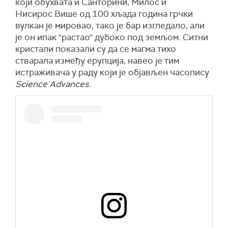
који обухвата и Санторини, Милос и
Нисирос.Више од 100 хљада година грчки
вулкан је мировао, тако је бар изгледало, али
је он ипак "растао" дубоко под земљом. Ситни
кристали показали су да се магма тихо
стварала између ерупција, навео је тим
истраживача у раду који је објављен часопису
Science Advances.