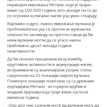
периодом мировања Метане, који је трајао
више од 100.000 година, што указује на то да
се огромне количине магме још увек стварају.
Варљиво и дуго, лажно мировање вулкана је
проблематично јер се прогнозе вулканске
опасности заснивају на претпоставци да би
неки вулкани могли да се угасе након
приближно десет хиљада године
неактивности.
Да би поново проценили везу између
еруптивне активности и акумулације магме,
истраживачи су анализирали узорке стена
сакупљене на 31 локацији широм вулкана.
Поменуте локације повезане су са древним
ерупцијама Метане - историјом врућих и
хладних ерупција која траје више од пола
милиона година.
„Оно што смо сазнали јесте да вулкани могу да