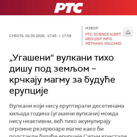
РТС
ИЗВОР:
РТС, SCIENCE ALERT,
СУБОТА, 02.05.2026, 17:45 -> 17:59
GEOLOGY INFO,
METHANA VOLCANO
„Угашени“ вулкани тихо
дишу под земљом –
крчкају магму за будуће
ерупције
Вулкани који нису еруптирали десетинама
хиљада година (угашени вулкани) можда
нису неактивни, већ тихо акумулирају
огромне резервоаре магме како би
подстакли будуће ерупције.Ситни кристали