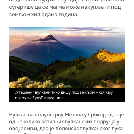
сугеришу да се магма може накупљати под
земљом хиљадама година.
„Угашени“ вулкани тихо дишу под земљом – крчкају
магму за будуће ерупције
Вулкан на полуострву Метана у Грчкој једно је
од неколико активних вулканских подручја у
овој земљи, део је Хеленског вулканског лука