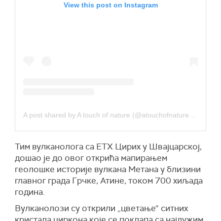
View this post on Instagram
A post shared by A touch of nature (@atouchofnaturemethana)
Тим вулканолога са ЕТХ Цирих у Швајцарској,
дошао је до овог открића мапирањем
геолошке историје вулкана Метана у близини
главног града Грчке, Атине, током 700 хиљада
година.
Вулканолози су открили „цветање“ ситних
кристала циркона које се поклапа са најдужим