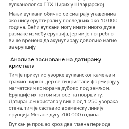
вулканолог са ЕТХ Цирих у Швајцарској.
Мањи вулкани обично се сматрају угашенима
ако нису еруптирали у последњих око 10.000
година. Већи вулкани могу имати много дуже
размаке између ерупција, јер им је потребно
више времена да акумулирају довољно магме
за ерупцију.
Анализе засноване на датирању
кристала
Тим је прикупио узорке вулканског камења и
тражио циркон, јер се ти кристали формирају у
магматским коморама дубоко под земљом.
Ерупције их потом износе на површину.
Датирањем кристала у више од 1.250 узорака
стена, тим је саставио временску линију
ерупција Метане дугу 700.000 година.
Вулкан је прошао кроз два главна периода