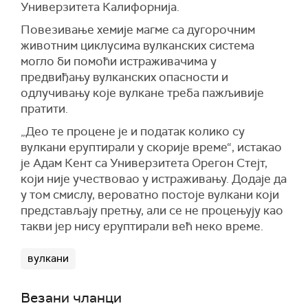
Универзитета Калифорнија.
Повезивање хемије магме са дугорочним
животним циклусима вулканских система
могло би помоћи истраживачима у
предвиђању вулканских опасности и
одлучивању које вулкане треба пажљивије
пратити.
„Део те процене је и податак колико су
вулкани еруптирали у скорије време“, истакао
је Адам Кент са Универзитета Орегон Стејт,
који није учествовао у истраживању. Додаје да
у том смислу, вероватно постоје вулкани који
представљају претњу, али се не процењују као
такви јер нису еруптирали већ неко време.
вулкани
Везани чланци