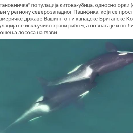
становничка“
популација китова-убиц
а
, односно орки (
иви у региону северозападног Пацифика, који се прос
америчке државе
Вашингтон и
канадске
Британске Ко
лација се искључиво храни рибом, а позната је и по 
ношења лососа на глави.