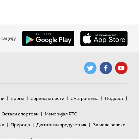
кацију
|
|
|
|
|
ни
Време
Сервисне вести
Сматрачница
Подкаст
|
Остали спортови
Меморијал РТС
|
|
|
ка
Природа
Дигитални предузетник
За мале велике