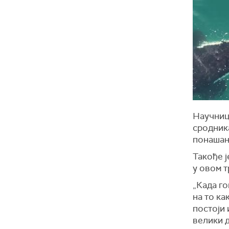
Научниц
сродника
понашањ
Такође ј
у овом т
„Када г
на то ка
постоји 
велики д