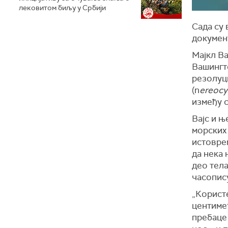
лековитом биљу у Србији
Сада су 
докумен
Мајкл Ва
Вашингт
резолуци
(n
ereocy
између с
Вајс и њ
морских 
истоврем
да нека
део тела
часопис
„Користе
центимет
пребаце 