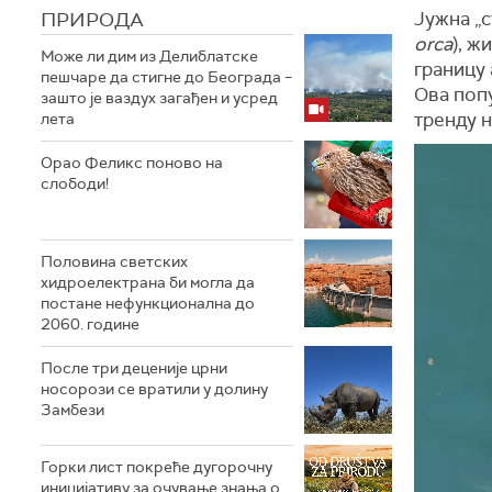
ПРИРОДА
Јужна
„
orca
), ж
Може ли дим из Делиблатске
границу
пешчаре да стигне до Београда –
Ова попу
зашто је ваздух загађен и усред
тренду 
лета
Орао Феликс поново на
слободи!
Половина светских
хидроелектрана би могла да
постане нефункционална до
2060. године
После три деценије црни
носорози се вратили у долину
Замбези
Горки лист покреће дугорочну
иницијативу за очување знања о