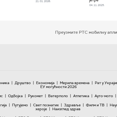
јетре
21. 01. 2026.
04. 11. 2025.
Преузмите РТС мобилну апли
|
|
|
|
оника
Друштво
Економија
Мерила времена
Рат у Украји
ЕУ могућности 2026
|
|
|
|
|
|
ис
Одбојка
Рукомет
Ватерполо
Атлетика
Ауто-мото
|
|
|
|
|
гијa
Путујемо
Свет познатих
Здравље
Филм и ТВ
Нау
|
хероје
Наизглед здрав