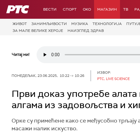
РТС
ВЕСТИ
СПОРТ
OKO
МАГАЗИН
ТВ
Р
ЖИВОТ
ЗАНИМЉИВОСТИ
МУЗИКА
ТЕХНОЛОГИЈA
ПУТУЈ
ЗА МАЛЕ ВЕЛИКЕ ХЕРОЈЕ
НАИЗГЛЕД ЗДРАВ
Читај ми!
ИЗВОР:
ПОНЕДЕЉАК, 23.06.2025, 10:22 -> 10:26
РТС, LIVE SCIENCE
Први доказ употребе алата 
алгама из задовољства и хи
Орке су примећене како се међусобно трљају ал
масажи налик искуство.