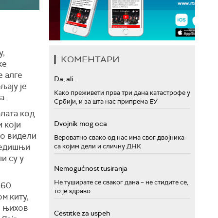
у,
КОМЕНТАРИ
ке
е алге
Da, ali...
љају је
Како преживети прва три дана катастрофе у
а.
Србији, и за шта нас припрема ЕУ
алата код
 који
Dvojnik mog oca
мо видели
Вероватно свако од нас има свог двојника
редишњи
са којим дели и сличну ДНК
и су у
Nemogućnost tusiranja
Не туширате се сваког дана – не стидите се,
 60
то је здраво
м киту,
о њихов
Cestitke za uspeh