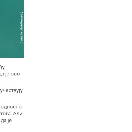
ђу
да је ово
учествују
, односно
тога. Али
да је