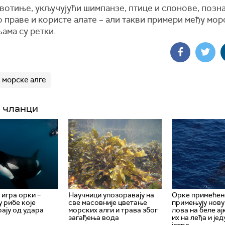
вотиње, укључујући шимпанзе, птице и слонове, позна
 праве и користе алате – али такви примери међу мор
ама су ретки.
морске алге
 чланци
игра орки –
Научници упозоравају на
Орке примећен
у рибе које
све масовније цветање
примењују нову
ају од удара
морских алги и трава због
лова на беле ај
загађења вода
их на леђа и је