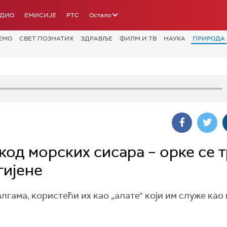
АДИО
ЕМИСИЈЕ
РТС
Остало
ЕМО
СВЕТ ПОЗНАТИХ
ЗДРАВЉЕ
ФИЛМ И ТВ
НАУКА
ПРИРОДА
код морских сисара – орке се 
гијене
гама, користећи их као „алате“ који им служе као 