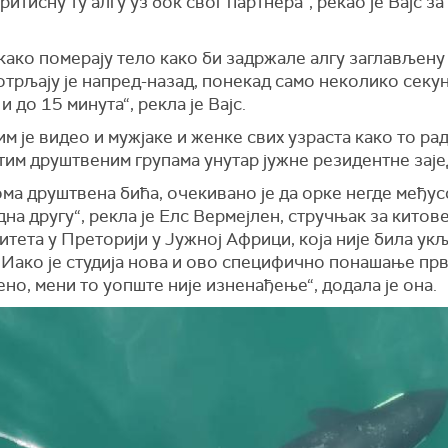
притисну ту алгу уз бок свог партнера“, рекао је Вајс за
како померају тело како би задржале алгу заглављену
отрљају је напред-назад, понекад само неколико секун
и до 15 минута“, рекла је Вајс.
им је видео и мужјаке и женке свих узраста како то рад
тим друштвеним групама унутар јужне резидентне заје
ма друштвена бића, очекивано је да орке негде међу
една другу“, рекла је Елс Вермејлен, стручњак за китове
тета у Преторији у Јужној Африци, која није била ук
Иако је студија нова и ово специфично понашање прв
ено, мени то уопште није изненађење“,
додала је она.