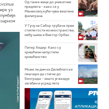
Од танке жице до уникатних
o
rcinus
предмета – како се у
тире уз
Манаковој кући чува вештина
лумбије.
филиграна
бизарном
У Гучу на Сабор трубача први
стигли гости из иностранства,
међу њима и Виктор Орбан
Питер Хедер: Како су
хришћани напустили
хришћанство
Може ли дим из Делиблатске
пешчаре да стигне до
Београда – зашто је ваздух
загађен и усред лета