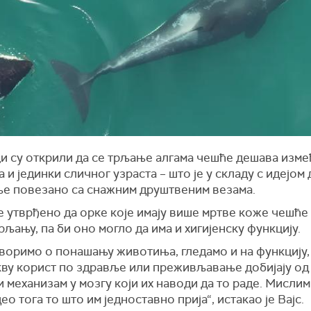
и су
откри
ли
да се трљање алгама чешће дешава изме
 и јединки сличног узраста – што је у складу с идејом 
е повезано са снажним друштвеним везама.
е утврђено да орке које имају више мртве коже чешће 
рљању, па би оно могло да има и хигијенску функцију.
оворимо о понашању животиња, гледамо и на функцију
кву корист по здравље или преживљавање добијају од 
и механизам у мозгу који их наводи да то раде. Мислим 
ео тога то што им једноставно прија“, истакао је Вајс.