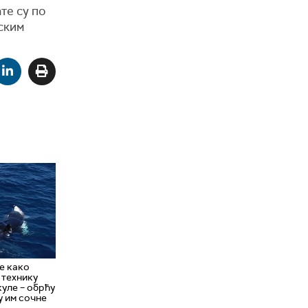
те су по
ским
е како
 технику
куле – обрћу
ду им сочне