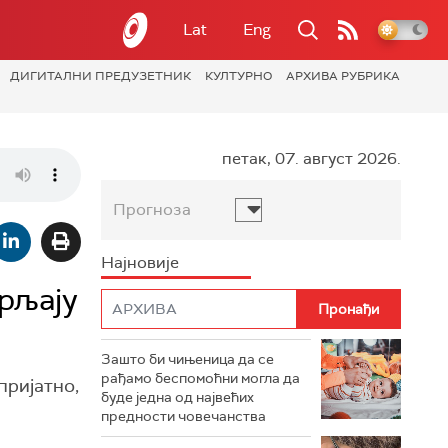
Lat
Eng
ДИГИТАЛНИ ПРЕДУЗЕТНИК
КУЛТУРНО
АРХИВА РУБРИКА
петак, 07. август 2026.
Прогноза
Најновије
трљају
Зашто би чињеница да се
рађамо беспомоћни могла да
пријатно,
буде једна од највећих
предности човечанства