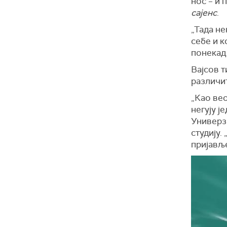
нос – и 
сајенс
.
„Тада не
себе и к
понекад 
Вајсов т
различи
„Као вео
негују ј
Универзи
студију.
„
пријављ