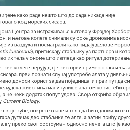
виђене како раде нешто што до сада никада није
товано код морских сисара.
јс из Центра за истраживање китова у Фрајдеј Харбор
он, и његове колеге снимали су орке дроновима висо
је из ваздуха и посматрали како кидају делове морск
stis luetkeana
), притискају стабљику уз партнера и котр
војих тела у ономе што изгледа као ритуал дотеривањ
егове колеге верују да је ово први пример прављења 
сисара, први познати случај употребе алата у дивљини
ено доноси корист за два појединца, и први пут да с
 нељудска животиња манипулише алатом користећи с
, а не неки додатак попут удова. Своја открића објавил
у
Current Biology
.
 своје зубе, покрете главе и тела да би одломили око
ара дугачак део стабљике те алге, а затим приђу друго
алгу преко свог рострума – односно нечега што је ка