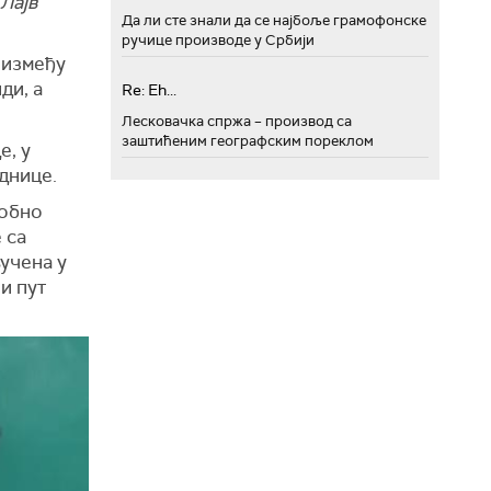
Лајв
Да ли сте знали да се најбоље грамофонске
ручице производе у Србији
 између
ди, а
Re: Eh...
Лесковачка спржа – производ са
заштићеним географским пореклом
е, у
днице.
собно
 са
ључена у
и пут