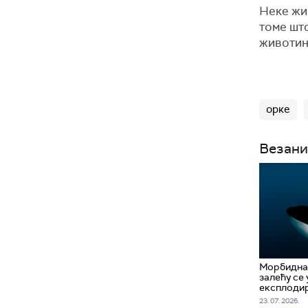
Неке жи
томе што
животињ
орке
Везани
Морбидна 
залећу се 
експлодир
23. 07. 2026.