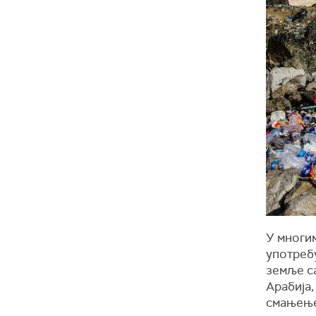
У м
ног
и
употреб
земље с
Арабија,
смањење