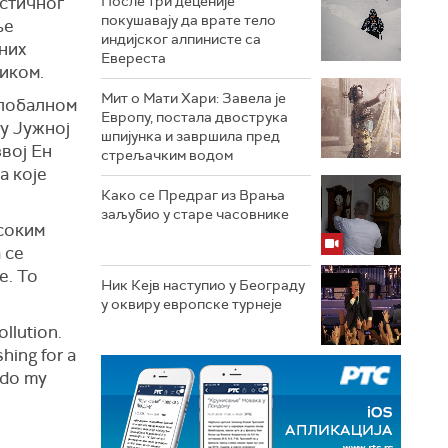
астичног
После три деценије
покушавају да врате тело
ње
индијског алпинисте са
них
Евереста
иком.
Мит о Мати Хари: Завела је
глобалном
Европу, постала двострука
у Јужној
шпијунка и завршила пред
вој Ен
стрељачким водом
а које
Како се Предраг из Врања
заљубио у старе часовнике
соки
м
 се
е.
Т
о
Ник Кејв наступио у Београду
у оквиру европске турнеје
ollution.
hing for a
d do my