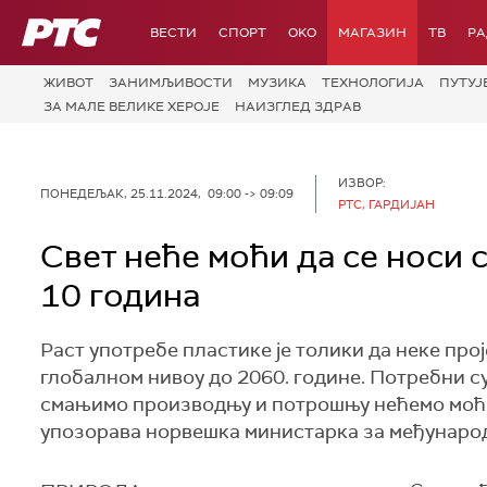
РТС
ВЕСТИ
СПОРТ
OKO
МАГАЗИН
ТВ
Р
ЖИВОТ
ЗАНИМЉИВОСТИ
МУЗИКА
ТЕХНОЛОГИЈA
ПУТУЈ
ЗА МАЛЕ ВЕЛИКЕ ХЕРОЈЕ
НАИЗГЛЕД ЗДРАВ
ИЗВОР:
ПОНЕДЕЉАК, 25.11.2024, 09:00 -> 09:09
РТС, ГАРДИЈАН
Свет неће моћи да се носи 
10 година
Раст употребе пластике је толики да неке прој
глобалном нивоу до 2060. године. Потребни с
смањимо производњу и потрошњу нећемо моћи 
упозорава норвешка министарка за међународ