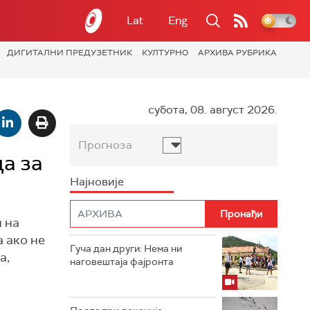
Lat
Eng
ДИГИТАЛНИ ПРЕДУЗЕТНИК
КУЛТУРНО
АРХИВА РУБРИКА
субота, 08. август 2026.
Прогноза
а за
Најновије
и на
 ако не
Гуча дан други: Нема ни
а,
наговештаја фајронта