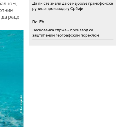
балном,
Да ли сте знали да се најбоље грамофонске
ручице производе у Србији
вотним
 да раде,
Re: Eh...
Лесковачка спржа – производ са
заштићеним географским пореклом