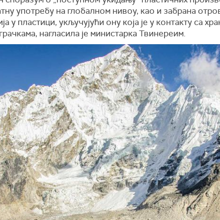
тну употребу на глобалном нивоу, као и забрана отро
ја у пластици, укључујући ону која је у контакту са хра
грачкама, нагласила је министарка Твинереим.