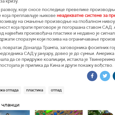
за кризу.
 развоју, које сносе последице превелике производњ
е која преплављује њихове
неадекватне системе за пр
 позивају на смањење производње на глобалном нивоу
ност која прати преговоре је погоршана ставом САД.
од највећих произвођача пластике
и н
едавно је сигна
одржати споразум који позива на ограничавање произ
,
повратак Доналда Трампа, заговорника фосилних го
едседника САД у јануару, довео је до сумњи.
Америка 
шла да се придруже коалицији, истакла је Твинереимо
постојала је прилика да Кина и други покажу вођство.
жа отпада
пластика
отпад
 чланци