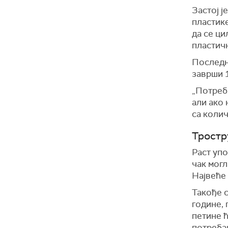
Застој ј
пластик
да
се ци
пластич
Последњ
заврши 1
„
Потреб
али ако
са колич
Тростр
Раст упо
чак могл
Највеће 
Такође с
године, 
петине 
потреба