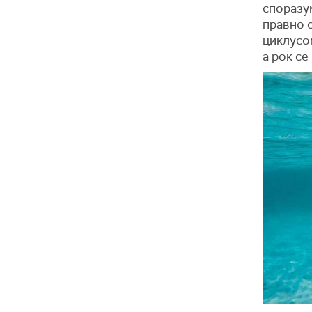
споразу
правно 
циклусом
а рок се