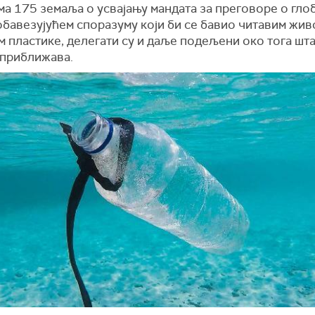
ма 175 земаља о усвајању мандата за преговоре о гло
обавезујућем споразуму који би се бавио читавим жи
 пластике, делегати су и даље подељени око тога шта
 приближава.