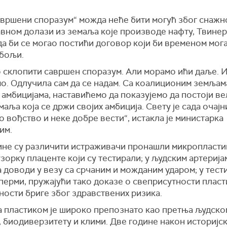
авршени споразум“ можда неће бити могућ због снажн
лавном долази из земаља које производе нафту, Твине
да би се могао постићи договор који би временом мог
 бољи.
 склопити савршен споразум. Али морамо ићи даље. 
мо. Одлучи
ла сам
да се надам. Са коалиционим земљам
амбицијама, наставићемо да показујемо да постоји ве
маља која се држи својих амбиција. Свету је сада очај
о вођство и неке добре вести“,
истакла је министарка
им.
ине су различити истраживачи пронашли микропласти
зорку плаценте који су тестирали; у људским артерија
а
доводи у везу са с
рчаним и можданим ударом;
у т
ест
сперми,
пружајући тако
доказе о свеприсутности пласт
ности
бри
ге
због здравствених ризика.
а
пластик
ом
је широко пр
епознато
као претња људско
 биодиверзитету и клими.
Две године након историјс