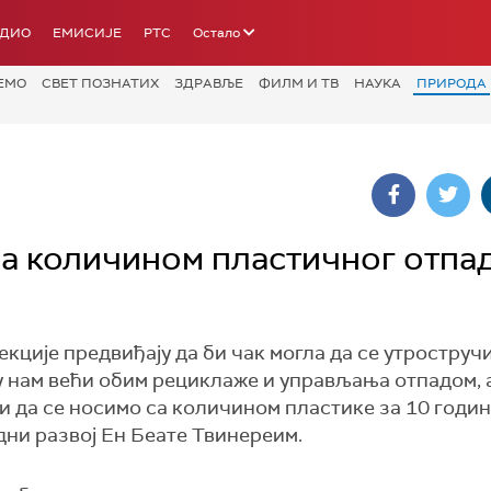
АДИО
ЕМИСИЈЕ
РТС
Остало
ЕМО
СВЕТ ПОЗНАТИХ
ЗДРАВЉЕ
ФИЛМ И ТВ
НАУКА
ПРИРОДА
са количином пластичног отпад
екције предвиђају да би чак могла да се утроструч
у нам већи обим рециклаже и управљања отпадом, а
да се носимо са количином пластике за 10 годин
ни развој Ен Беате Твинереим.