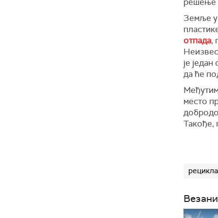
решење 
Земље у
пластик
отпада
,
Неизвес
је ј
едан 
д
а ће п
Међутим
место
пр
добродо
Такође, 
рецикла
Везани