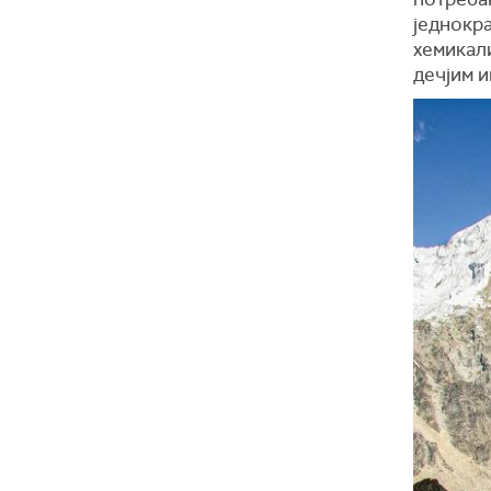
једнокра
хемикали
дечјим и