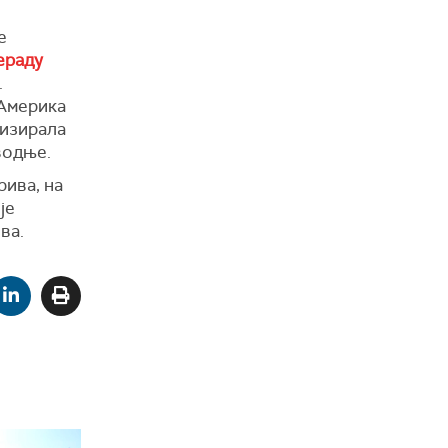
е
ераду
.
 Америка
лизира
ла
водње.
рива,
на
је
ва.