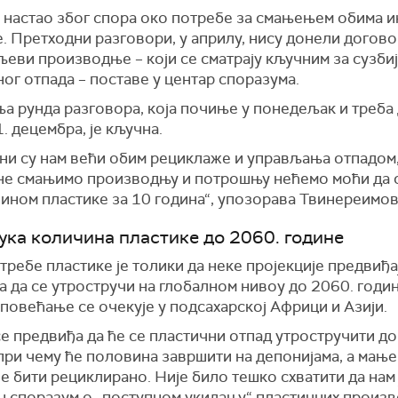
е настао з
бог спора око потребе
за смањењем обима
и
е
.
Претходни разговори,
у априлу, ни
су
донели
догов
љеви производње – који се сматрају кључним за сузби
ног отпада –
по
ставе у центар споразума.
а рунда разговора, која почиње у понедељак и треба 
. децембра, је кључна.
н
и су
нам већ
и обим
рецикл
аже
и управљањ
а
отпадом,
 не смањимо производњу и потрошњу нећемо моћи да 
ином пластике за 10 година“,
упозорава
Твинереим
ов
ука количина пластике до 2060. године
требе пластике је толики да неке пројекције предвиђа
а да се утростручи на глобалном нивоу до 2060. годин
повећање се очекује у подсахарској Африци и Азији.
е предвиђа да ће се пластични отпад утростручити до
при чему ће половина завршити на депонијама, а мање
ће бити рециклирано.
Није било тешко схватити да нам 
н споразум о „поступном укидању“ пластичних произв