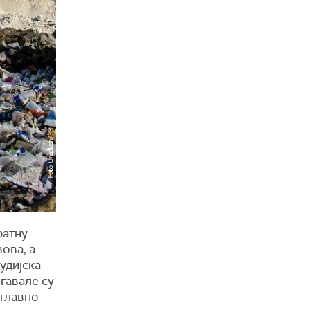
ратну
ова, а
удијска
егавале су
главно