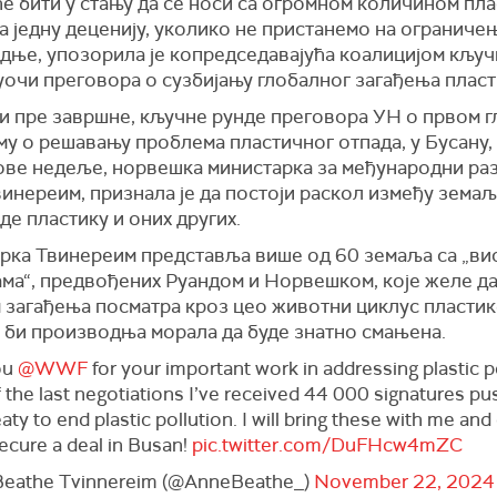
е бити у стању да се носи са огромном количином пл
за
једну
деценију,
уколико не
пристан
емо
на ограниче
дње, упозори
ла
је копредседавајућ
а
коалициј
ом
кључ
уочи преговора о сузбијању глобалног загађења пласт
и пре завршне, кључне рунде преговора УН о првом 
у о решавању проблема пластичног отпада, у Бусану, 
 ове недеље, норвешка министарка за међународни раз
инереим, признала је да постоји раскол између земаљ
е пластику и оних других.
арка
Твинереим представља више од 60
земаља са
„ви
а
ма
“, предвођених Руандом и Норвешком, које желе да
 загађења посматра кроз цео
животни циклус пластик
 би производња морала да буде знатно смањена
.
ou
@WWF
for your important work in addressing plastic p
the last negotiations I’ve received 44 000 signatures pus
eaty to end plastic pollution. I will bring these with me an
ecure a deal in Busan!
pic.twitter.com/DuFHcw4mZC
Beathe Tvinnereim (@AnneBeathe_)
November 22, 2024