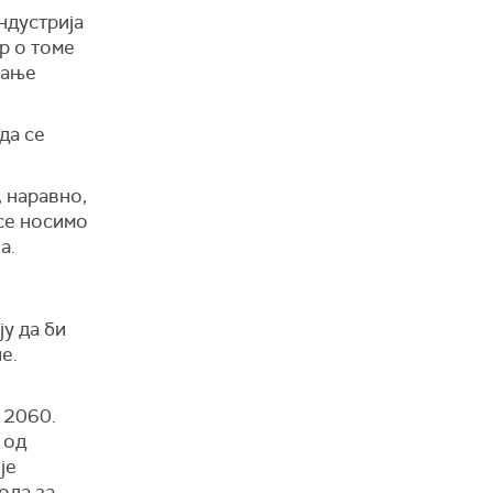
ндустриј
а
ор
о томе
јање
да се
 наравно,
се носимо
а.
ју да би
е.
 2060.
 од
је
ода за