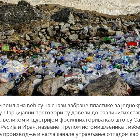
м
земљ
ама
већ
су на снази
забране пластике за једнок
у.
Парцијални преговори су довели до различитих став
а великом индустријом фосилних горива као што су Са
 Русија и Иран, назване „групом истомишљеника“, изб
 производње и наглашавале управљање отпадом као 