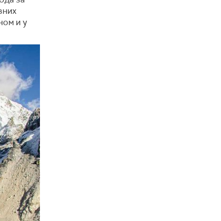
вних
ном и у