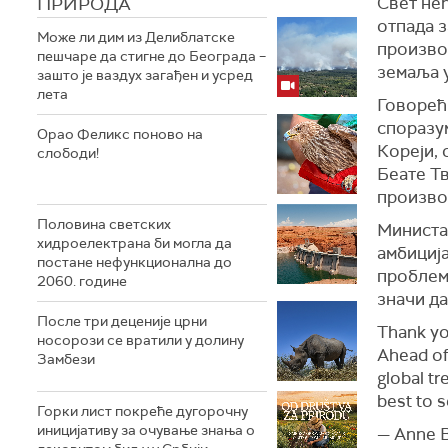
ПРИРОДА
Свет нећ
отпада 
Може ли дим из Делиблатске
произво
пешчаре да стигне до Београда –
земаља 
зашто је ваздух загађен и усред
лета
Говорећ
споразум
Орао Феликс поново на
Кореји,
слободи!
Беате Тв
производ
Половина светских
Минист
хидроелектрана би могла да
амбициј
постане нефункционална до
проблем
2060. године
значи
да
После три деценије црни
Thank y
носорози се вратили у долину
Ahead of 
Замбези
global tr
best to s
Горки лист покреће дугорочну
иницијативу за очување знања о
— Anne 