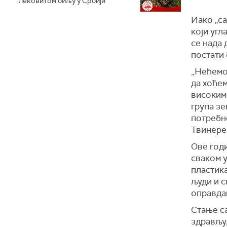
лековитом биљу у Србији
Иако „с
који уг
се нада 
постати
„
Нећемо
да хоће
високим 
група зе
потребн
Твинере
Ове год
сваком у
пластик
људи
и 
оправда
Стање с
здрављу,