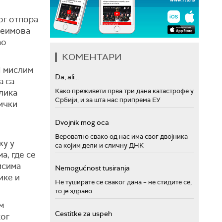
ог отпора
реимова
ао
КОМЕНТАРИ
И мислим
Da, ali...
а са
Како преживети прва три дана катастрофе у
лика
Србији, и за шта нас припрема ЕУ
нички
Dvojnik mog oca
Вероватно свако од нас има свог двојника
ку у
са којим дели и сличну ДНК
ма, где
с
е
исима
Nemogućnost tusiranja
ике и
Не туширате се сваког дана – не стидите се,
то је здраво
м
Cestitke za uspeh
ког