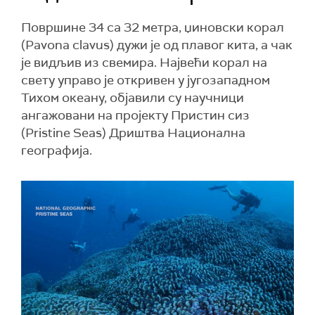
Површине 34 са 32 метра, џиновски корал
(Pavona clavus) дужи је од плавог кита, а чак
је видљив из свемира. Највећи корал на
свету управо је откривен у југозападном
Тихом океану, објавили су научници
ангажовани на пројекту Пристин сиз
(Pristine Seas) Дриштва Национална
географија.