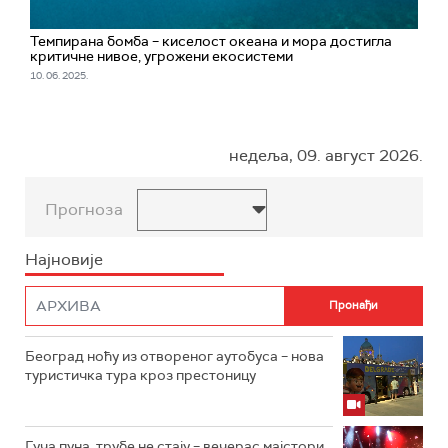
Темпирана бомба – киселост океана и мора достигла
критичне нивое, угрожени екосистеми
10. 06. 2025.
недеља, 09. август 2026.
Прогноза
Најновије
Београд ноћу из отвореног аутобуса – нова
туристичка тура кроз престоницу
Гуча пуна, трубе не стају – вечерас мајстори,