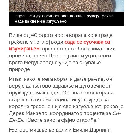
Здравље и дуговечност овог корала пружају трачак
наде да све није изгубљено
Више од 40 одсто врста корала које граде
гребене у топлој води
сада се суочава са
изумирањем
, првенствено због климатских
промена, према Црвеној листи угрожених
врста Међународне уније за очување
природе.
Ипак, иако је мега корал и даље рањив, он
верује да његово здравље и дуговечност
пружају трачак наде. „Останак овог корала,
старог стотинама година, илуструје да за
коралне гребене није све изгубљено“, рекао је
Дерек Манзело, координатор пројекта за
Си-
Ен-Ен
. „Ово је заиста сјајно откриће.“
Његово мишљење дели и Емили Дарлинг,