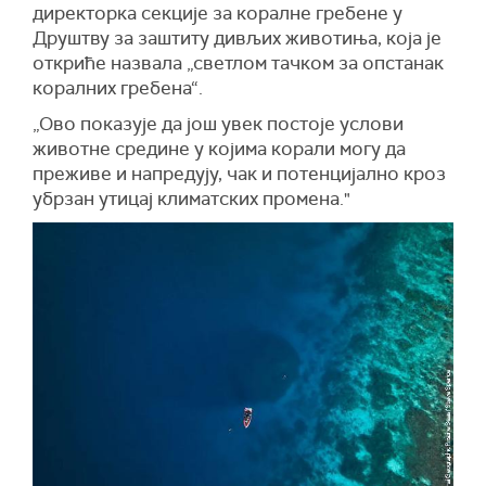
директорка секције за коралне гребене у
Друштву за заштиту дивљих животиња, која је
откриће назвала „светлом тачком за опстанак
коралних гребена“.
„Ово показује да још увек постоје услови
животне средине у којима корали могу да
преживе и напредују, чак и потенцијално кроз
убрзан утицај климатских промена."