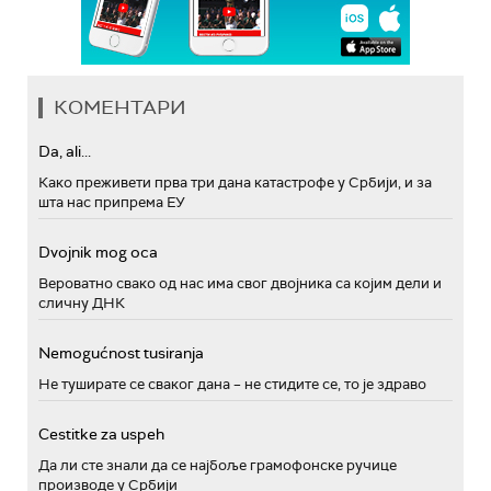
КОМЕНТАРИ
Da, ali...
Како преживети прва три дана катастрофе у Србији, и за
шта нас припрема ЕУ
Dvojnik mog oca
Вероватно свако од нас има свог двојника са којим дели и
сличну ДНК
Nemogućnost tusiranja
Не туширате се сваког дана – не стидите се, то је здраво
Cestitke za uspeh
Да ли сте знали да се најбоље грамофонске ручице
производе у Србији