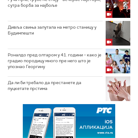
сутра борба за најбоље
Дивља свиња залутала на метро станицу у
Будимпешти
Роналдо пред олтаром у 41. години – како је
градио породицу много пре него што је
упознао Георгину
Да ли би требало да престанете да
пуцкетате прстима