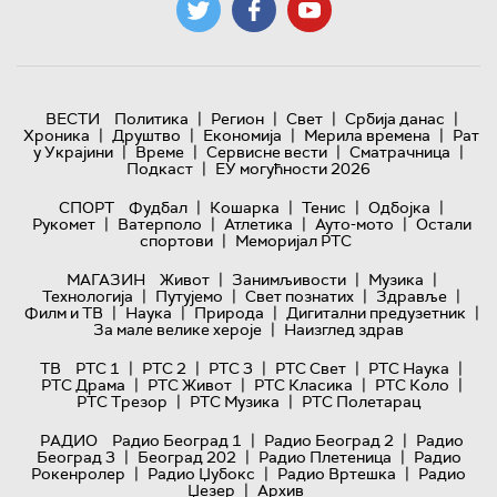
|
|
|
|
ВЕСТИ
Политика
Регион
Свет
Србија данас
|
|
|
|
Хроника
Друштво
Економија
Мерила времена
Рат
|
|
|
|
у Украјини
Време
Сервисне вести
Сматрачница
|
Подкаст
ЕУ могућности 2026
|
|
|
|
СПОРТ
Фудбал
Кошарка
Тенис
Одбојка
|
|
|
|
Рукомет
Ватерполо
Атлетика
Ауто-мото
Остали
|
спортови
Меморијал РТС
|
|
|
МАГАЗИН
Живот
Занимљивости
Музика
|
|
|
|
Технологијa
Путујемо
Свет познатих
Здравље
|
|
|
|
Филм и ТВ
Наука
Природа
Дигитални предузетник
|
За мале велике хероје
Наизглед здрав
|
|
|
|
|
ТВ
РТС 1
РТС 2
РТС 3
РТС Свет
РТС Наука
|
|
|
|
РТС Драма
РТС Живот
РТС Класика
РТС Коло
|
|
РТС Трезор
РТС Музика
РТС Полетарац
|
|
РАДИО
Радио Београд 1
Радио Београд 2
Радио
|
|
|
Београд 3
Београд 202
Радио Плетеница
Радио
|
|
|
Рокенролер
Радио Џубокс
Радио Вртешка
Радио
|
Џезер
Архив