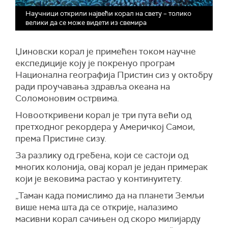
Научници открили највећи корал на свету – толико
велики да се може видети из свемира
Џиновски корал је примећен током научне
експедиције коју је покренуо програм
Национална географија Пристин сиз у октобру
ради проучавања здравља океана на
Соломоновим острвима.
Новооткривени корал је три пута већи од
претходног рекордера у Америчкој Самои,
према Пристине сизу.
За разлику од гребена, који се састоји од
многих колонија, овај корал је један примерак
који је вековима растао у континуитету.
„Таман када помислимо да на планети Земљи
више нема шта да се открије, налазимо
масивни корал сачињен од скоро милијарду