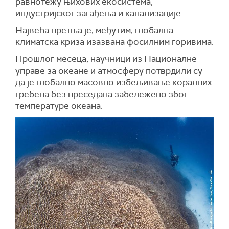
равнотежу њихових екосистема,
индустријског загађења и канализације.
Највећа претња је, међутим, глобална
климатска криза изазвана фосилним горивима.
Прошлог месеца, научници из Националне
управе за океане и атмосферу потврдили су
да је глобално масовно избељивање коралних
гребена без преседана забележено због
температуре океана.