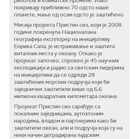
риболов и климатске промене. Иако
покривају приближно 70 одсто наше
планете, мање од осам одсто је заштићено.
Мисија пројекта Пристин сиз, који је 2008.
године покренула Националана
географија експлорер на иницијативу
Енрика Сала, је истраживање и заштита
виталних места у океану. Откако је
пројекат започео, спровео је 45 научних
експедиција и радио са светским лидерима
на иницијативи да се одреди 28
заштићених морских подручја који би
заједнички заштитили више од 6,6
милиона квадратних километара океана.
Пројекат Пристин сиз сарађује са
локалним заједницама, аутохтоним
народима, владом и партнерима како би
заштитили океан, али и подручја која су на
неки начин деградирана људским