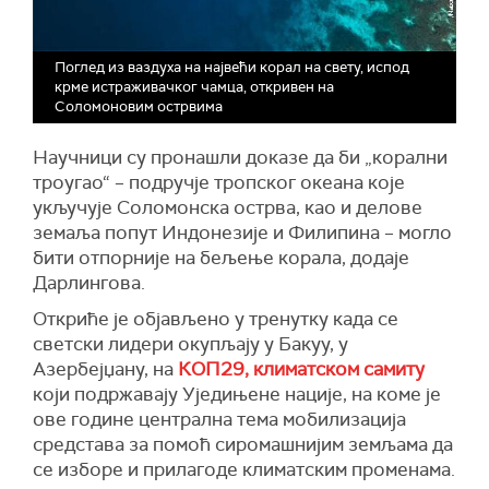
Поглед из ваздуха на највећи корал на свету, испод
крме истраживачког чамца, откривен на
Соломоновим острвима
Научници су пронашли доказе да би „корални
троугао“ – подручје тропског океана које
укључује Соломонска острва, као и делове
земаља попут Индонезије и Филипина – могло
бити отпорније на бељење корала, додаје
Дарлингова.
Откриће је објављено у тренутку када се
светски лидери окупљају у Бакуу, у
Азербејџану, на
КОП29, климатском самиту
који подржавају Уједињене нације, на коме је
ове године централна тема мобилизација
средстава за помоћ сиромашнијим земљама да
се изборе и прилагоде климатским променама.