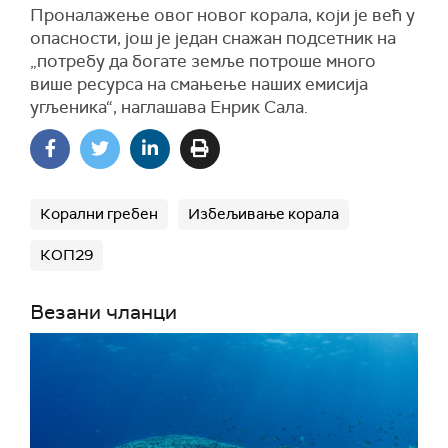
Проналажење овог новог корала, који је већ у
опасности, још је један снажан подсетник на
„потребу да богате земље потроше много
више ресурса на смањење наших емисија
угљеника“, наглашава Енрик Сала.
Корални гребен
Избељивање корала
КОП29
Везани чланци