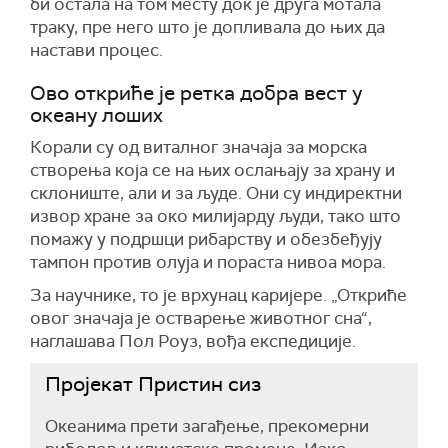
би остала на том месту док је друга мотала
траку, пре него што је допливала до њих да
настави процес.
Ово откриће је ретка добра вест у
океану лоших
Корали су од виталног значаја за морска
створења која се на њих ослањају за храну и
склониште, али и за људе. Они су индиректни
извор хране за око милијарду људи, тако што
помажу у подршци рибарству и обезбеђују
тампон против олуја и пораста нивоа мора.
За научнике, то је врхунац каријере. „Откриће
овог значаја је остварење животног сна“,
наглашава Пол Роуз, вођа експедиције.
Пројекат Пристин сиз
Океанима прет
и
загађење, прекомерни