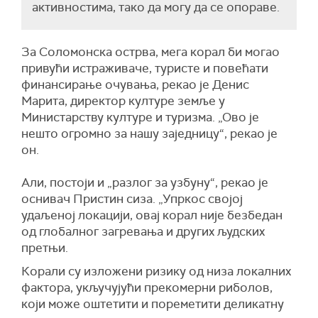
активностима, тако да могу да се опораве.
За Соломонска острва, мега корал би могао
привући истраживаче, туристе и повећати
финансирање очувања, рекао је Денис
Марита, директор културе земље у
Министарству културе и туризма. „Ово је
нешто огромно за нашу заједницу“, рекао је
он.
Али, постоји и „разлог за узбуну“, рекао је
оснивач Пристин сиза. „Упркос својој
удаљеној локацији, овај корал није безбедан
од глобалног загревања и других људских
претњи.
Корали су изложени ризику од низа локалних
фактора, укључујући прекомерни риболов,
који може оштетити и пореметити деликатну