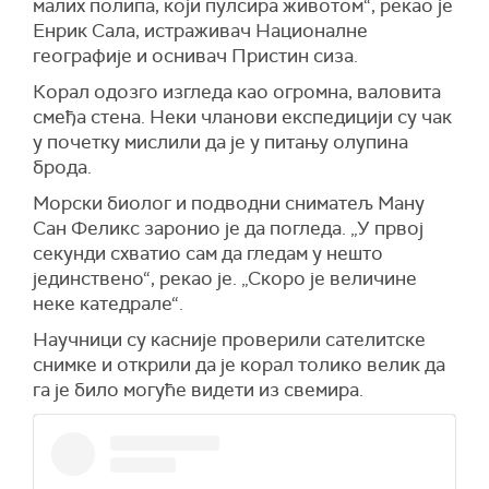
малих полипа, који пулсира животом“, рекао је
Енрик Сала, истраживач Националне
географије и оснивач Пристин сиза.
Корал одозго изгледа као огромна, валовита
смеђа стена. Неки чланови експедицији су чак
у почетку мислили да је у питању олупина
брода.
Морски биолог и подводни сниматељ Ману
Сан Феликс заронио је да погледа. „У првој
секунди схватио сам да гледам у нешто
јединствено“, рекао је. „Скоро је величине
неке катедрале“.
Научници су касније проверили сателитске
снимке и открили да је корал толико велик да
га је било могуће видети из свемира.