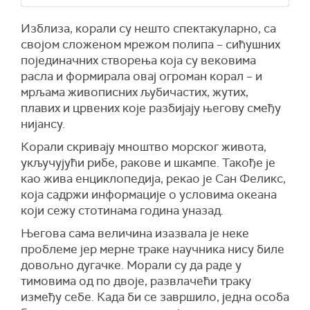
Изблиза, корали су нешто спектакуларно, са
својом сложеном мрежом полипа – сићушних
појединачних створења која су вековима
расла и формирала овај огроман корал – и
мрљама живописних љубичастих, жутих,
плавих и црвених које разбијају његову смеђу
нијансу.
Корали скривају мноштво морског живота,
укључујући рибе, ракове и шкампе. Такође је
као жива енциклопедија, рекао је Сан Феликс,
која садржи информације о условима океана
који сежу стотинама година уназад.
Његова сама величина изазвала је неке
проблеме јер мерне траке научника нису биле
довољно дугачке. Морали су да раде у
тимовима од по двоје, развлачећи траку
између себе. Када би се завршило, једна особа