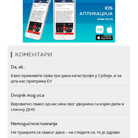
КОМЕНТАРИ
Da, ali...
Како преживети прва три дана катастрофе у Србији, и за
шта нас припрема ЕУ
Dvojnik mog oca
Вероватно свако од нас има свог двојника са којим дели и
сличну ДНК
Nemogućnost tusiranja
Не туширате се сваког дана – не стидите се, то је здраво