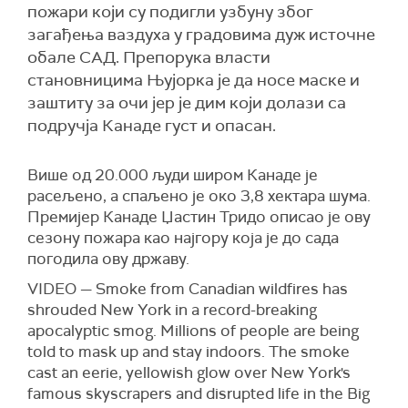
пожари који су подигли узбуну због
загађења ваздуха у градовима дуж источне
обале САД. Препорука власти
становницима Њујорка је да носе маске и
заштиту за очи јер је дим који долази са
подручја Канаде густ и опасан.
Више од 20.000 људи широм Канаде је
расељено, а спаљено је око 3,8 хектара шума.
Премијер Канаде Џастин Тридо описао је ову
сезону пожара као најгору која је до сада
погодила ову државу.
VIDEO — Smoke from Canadian wildfires has
shrouded New York in a record-breaking
apocalyptic smog. Millions of people are being
told to mask up and stay indoors. The smoke
cast an eerie, yellowish glow over New York's
famous skyscrapers and disrupted life in the Big