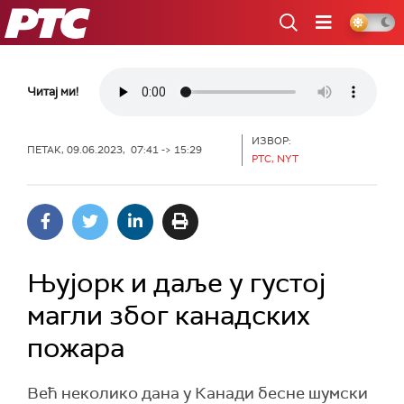
РТС
Читај ми!
ИЗВОР:
ПЕТАК, 09.06.2023, 07:41 -> 15:29
РТС, NYT
Њујорк и даље у густој
магли због канадских
пожара
Већ неколико дана у Канади бесне шумски