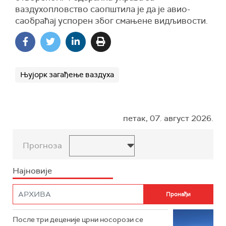
ваздухопловство саопштила је да је
авио-
саобраћај успорен због смањене видљивости.
Њујорк загађење ваздуха
петак, 07. август 2026.
Прогноза
Најновије
После три деценије црни носорози се