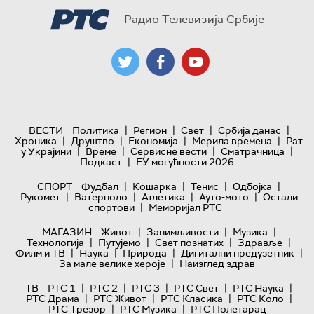
Радио Телевизија Србије
|
|
|
|
ВЕСТИ
Политика
Регион
Свет
Србија данас
|
|
|
|
Хроника
Друштво
Економија
Мерила времена
Рат
|
|
|
|
у Украјини
Време
Сервисне вести
Сматрачница
|
Подкаст
ЕУ могућности 2026
|
|
|
|
СПОРТ
Фудбал
Кошарка
Тенис
Одбојка
|
|
|
|
Рукомет
Ватерполо
Атлетика
Ауто-мото
Остали
|
спортови
Меморијал РТС
|
|
|
МАГАЗИН
Живот
Занимљивости
Музика
|
|
|
|
Технологијa
Путујемо
Свет познатих
Здравље
|
|
|
|
Филм и ТВ
Наука
Природа
Дигитални предузетник
|
За мале велике хероје
Наизглед здрав
|
|
|
|
|
ТВ
РТС 1
РТС 2
РТС 3
РТС Свет
РТС Наука
|
|
|
|
РТС Драма
РТС Живот
РТС Класика
РТС Коло
|
|
РТС Трезор
РТС Музика
РТС Полетарац