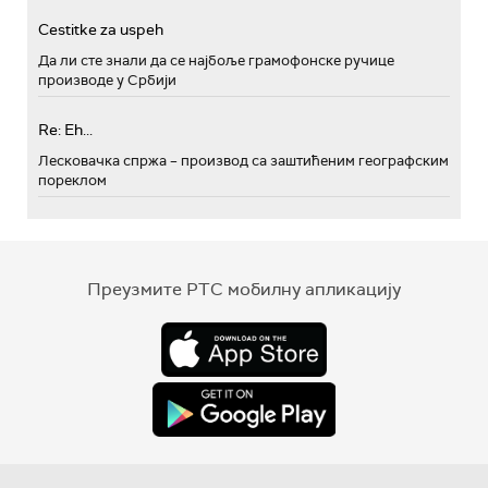
Cestitke za uspeh
Да ли сте знали да се најбоље грамофонске ручице
производе у Србији
Re: Eh...
Лесковачка спржа – производ са заштићеним географским
пореклом
Преузмите РТС мобилну апликацију