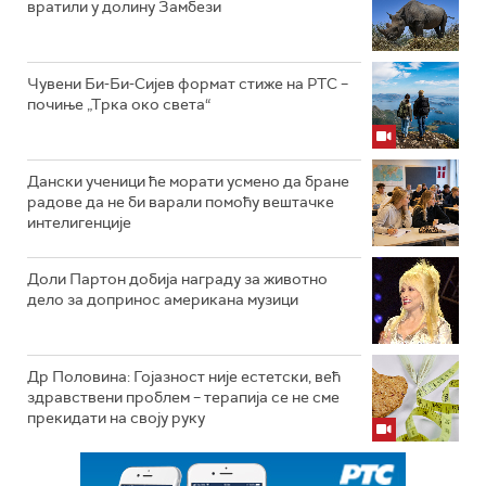
вратили у долину Замбези
Чувени Би-Би-Сијев формат стиже на РТС –
почиње „Трка око света“
Дански ученици ће морати усмено да бране
радове да не би варали помоћу вештачке
интелигенције
Доли Партон добија награду за животно
дело за допринос американа музици
Др Половина: Гојазност није естетски, већ
здравствени проблем – терапија се не сме
прекидати на своју руку