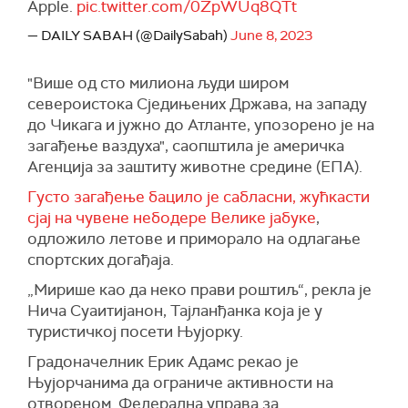
Apple.
pic.twitter.com/0ZpWUq8QTt
— DAILY SABAH (@DailySabah)
June 8, 2023
"Више од сто милиона људи широм
североистока Сједињених Држава, на западу
до Чикага и јужно до Атланте, упозорено је на
загађење ваздуха", саопштила је америчка
Агенција за заштиту животне средине (ЕПА).
Густо загађење бацило је сабласни, жућкасти
сјај на чувене небодере Велике јабуке
,
одложило летове и приморало на одлагање
спортских догађаја.
„Мирише као да неко прави роштиљ“, рекла је
Нича Суаитијанон,
Тајланђанка која је у
туристичкој посети Њујорку.
Градоначелник Ерик Адамс рекао је
Њујорчанима да ограниче активности на
отвореном. Федерална управа за