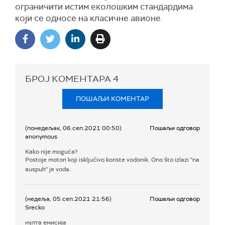
ограничити истим еколошким стандардима
који се односе на класичне авионе.
БРОЈ КОМЕНТАРА
4
ПОШАЉИ КОМЕНТАР
(понедељак, 06.сеп.2021 00:50)
Пошаљи одговор
anonymous
Kako nije moguća?
Postoje motori koji isključivo koriste vodonik. Ono što izlazi "na
auspuh" je voda.
(недеља, 05.сеп.2021 21:56)
Пошаљи одговор
Srecko
нулта емисија