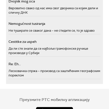
Dvojnik mog oca
Вероватно свако од нас има свог двојника са којим дели и
сличну ДНК
Nemogućnost tusiranja
Не туширате се сваког дана – не стидите се, то је здраво
Cestitke za uspeh
Да ли сте знали да се најбоље грамофонске ручице
производе у Србији
Re: Eh...
Лесковачка спржа – производ са заштићеним географским
пореклом
Преузмите РТС мобилну апликацију