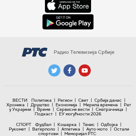
Радио Телевизија Србије
|
|
|
|
ВЕСТИ
Политика
Регион
Свет
Србија данас
|
|
|
|
Хроника
Друштво
Економија
Мерила времена
Рат
|
|
|
|
у Украјини
Време
Сервисне вести
Сматрачница
|
Подкаст
ЕУ могућности 2026
|
|
|
|
СПОРТ
Фудбал
Кошарка
Тенис
Одбојка
|
|
|
|
Рукомет
Ватерполо
Атлетика
Ауто-мото
Остали
|
спортови
Меморијал РТС