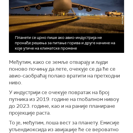
Планети се црно пише ако авио-индустрија не
пронађе решења за питање горива и друге начине на
које утиче на климатске промене
Међутим, како се земље отварају и људи
поново почињу да лете, очекује се да ће се
авио-саобраћај полако вратити на претходни
ниво.
У индустрији се очекује повратак на број
путника из 2019. године на глобалном нивоу
до 2023. године, као и на раније планиране
пројекције раста.
То је, међутим, лоша вест за планету. Емисије
угљендиоксида из авијације ће се вероватно