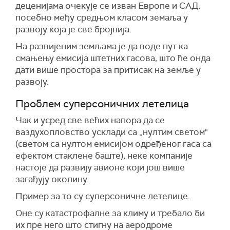
деценијама очекује се изван Европе и САД,
посебно међу средњом класом земаља у
развоју која је све бројнија.
На развијеним земљама је да воде пут ка
смањењу емисија штетних гасова, што ће онда
дати више простора за притисак на земље у
развоју.
Проблем суперсоничних летелица
Чак и усред све већих напора да се
ваздухопловство усклади са „нултим светом"
(светом са нултом емисијом одређеног гаса са
ефектом стаклене баште), неке компаније
настоје да развију авионе који још више
загађују околину.
Пример за то су суперсоничне летелице.
Оне су катастрофалне за климу и требало би
их пре него што стигну на аеродроме