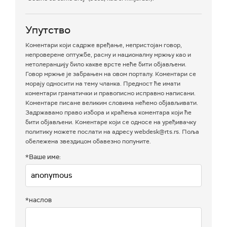
Упутство
Коментари који садрже вређање, непристојан говор,
непроверене оптужбе, расну и националну мржњу као и
нетолеранцију било какве врсте неће бити објављени.
Говор мржње је забрањен на овом порталу. Коментари се
морају односити на тему чланка. Предност ће имати
коментари граматички и правописно исправно написани.
Коментаре писане великим словима нећемо објављивати.
Задржавамо право избора и краћења коментара који ће
бити објављени. Коментаре који се односе на уређивачку
политику можете послати на адресу webdesk@rts.rs. Поља
обележена звездицом обавезно попуните.
*Ваше име:
*наслов