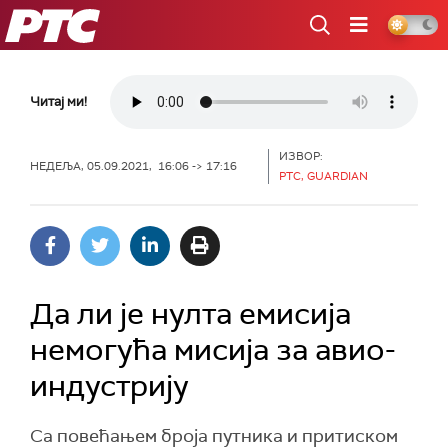
РТС
Читај ми!
ИЗВОР:
НЕДЕЉА, 05.09.2021, 16:06 -> 17:16
РТС, GUARDIAN
Да ли је нулта емисија
немогућа мисија за авио-
индустрију
Са повећањем броја путника и притиском