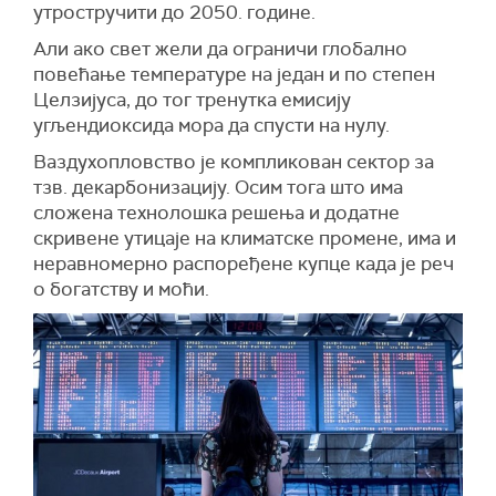
утростручити до 2050. године.
Али ако свет жели да ограничи глобално
повећање температуре на један и по степен
Целзијуса, до тог тренутка емисију
угљендиоксида мора да спусти на нулу.
Ваздухопловство је компликован сектор за
тзв. декарбонизацију. Осим тога што има
сложена технолошка решења и додатне
скривене утицаје на климатске промене, има и
неравномерно распоређене купце када је реч
о богатству и моћи.