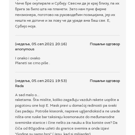
Чиче бре окупирале и Србију. Свесни да је крај близу, па их
брига за било шта на планети. Зато нам пуне фирме
пензионера, поготово на руководећим позицијама, јер их
ништа не дотиче и за лову че да ураде ама баш све. Е,
Србијо моја.
(недеља, 05.сеп.2021 20:16)
Пошаљи одговор
anonymous
I onako i ovako
Planeti se crno piše .
(недеља, 05.сеп.2021 19:53)
Пошаљи одговор
Rada
A sad malo o...
raketama. Šta mislite, koliko zagađuju vazduh rakete uopšte a
pogotovu one koji E. Mask pravi u domaćoj radinosti pa svaki
čas padaju. Potroše kiseonik, naprave ugljendioksid a ne urade
ništa-one ruske bar taksiraju kosmonaute do međumarodne
svemirske stanice i čine nešto za nauku a šta koriste ove? Da
čiča od 80godina uzleti do granice svemira a onda izjavi
"Godine su samo broj" (Jesu, kad si milijarder).