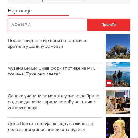
Најновије
После три деценије црни носорози се
вратили у долину Замбези
Чувени Би-Би-Сијев формат стиже на РТС –
почиње „Трка око света“
Дански ученици ће морати усмено да бране
радове да не би варали помоћу вештачке
интелигенције
Доли Партон добија награду за животно
дело за допринос американа музици