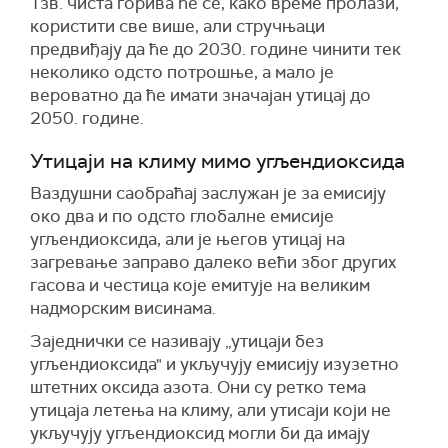
Тзв. чиста горива ће се, како време пролази,
користити све више, али стручњаци
предвиђају да ће до 2030. године чинити тек
неколико одсто потрошње, а мало је
вероватно да ће имати значајан утицај до
2050. године.
Утицаји на климу мимо угљендиоксида
Ваздушни саобраћај заслужан је за емисију
око два и по одсто глобалне емисије
угљендиоксида, али је његов утицај на
загревање заправо далеко већи због других
гасова и честица које емитује на великим
надморским висинама.
Заједнички се називају „утицаји без
угљендиоксида" и укључују емисију изузетно
штетних оксида азота. Они су ретко тема
утицаја летења на климу, али утисаји који не
укључују угљендиоксид могли би да имају