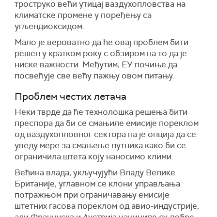
троструко већи утицај ваздухопловства на
климатске промене у поређењу са
угљендиоксидом.
Мало је вероватно да ће овај проблем бити
решен у кратком року с обзиром на то да је
ниске важности. Међутим, ЕУ почиње да
посвећује све већу пажњу овом питању.
Проблем честих летача
Неки тврде да ће технолошка решења бити
преспора да би се смањиле емисије пореклом
од ваздухопловног сектора па је опција да се
уведу мере за смањење путника како би се
ограничила штета коју наносимо клими.
Већина влада, укључујући Владу Велике
Британије, углавном се клони управљања
потражњом при ограничавању емисије
штетних гасова пореклом од авио-индустрије,
али Француска и Аустрија начиниле су добре