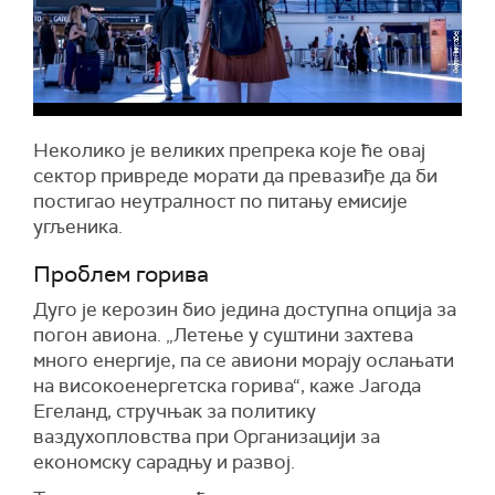
Неколико је великих препрека које ће овај
сектор привреде морати да превазиђе да би
постигао неутралност по питању емисије
угљеника.
Проблем горива
Дуго је керозин био једина доступна опција за
погон авиона. „Летење у суштини захтева
много енергије, па се авиони морају ослањати
на високоенергетска горива“, каже Јагода
Егеланд, стручњак за политику
ваздухопловства при Организацији за
економску сарадњу и развој.