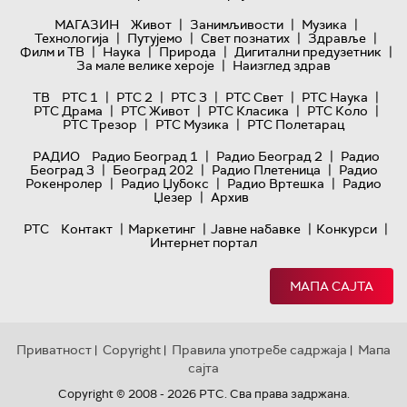
|
|
|
МАГАЗИН
Живот
Занимљивости
Музика
|
|
|
|
Технологијa
Путујемо
Свет познатих
Здравље
|
|
|
|
Филм и ТВ
Наука
Природа
Дигитални предузетник
|
За мале велике хероје
Наизглед здрав
|
|
|
|
|
ТВ
РТС 1
РТС 2
РТС 3
РТС Свет
РТС Наука
|
|
|
|
РТС Драма
РТС Живот
РТС Класика
РТС Коло
|
|
РТС Трезор
РТС Музика
РТС Полетарац
|
|
РАДИО
Радио Београд 1
Радио Београд 2
Радио
|
|
|
Београд 3
Београд 202
Радио Плетеница
Радио
|
|
|
Рокенролер
Радио Џубокс
Радио Вртешка
Радио
|
Џезер
Архив
|
|
|
|
РТС
Контакт
Маркетинг
Јавне набавке
Конкурси
Интернет портал
МАПА САЈТА
Приватност
Copyright
Правила употребе садржаја
Мапа
|
|
|
сајта
Copyright © 2008 - 2026 РТС. Сва права задржана.