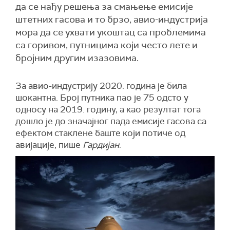
да се нађу решења за смањење емисије
штетних гасова и то брзо, авио-индустрија
мора да се ухвати укоштац са проблемима
са горивом, путницима који често лете и
бројним другим изазовима.
За авио-индустрију 2020. година је била
шокантна. Број путника пао је 75 одсто у
односу на 2019. годину, а као резултат тога
дошло је до значајног пада емисије гасова са
ефектом стаклене баште који потиче од
авијације, пише
Гардијан
.