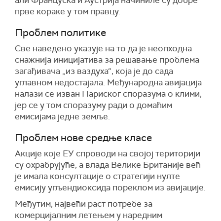
прве кораке у том правцу.
Проблем политике
Све наведено указује на то да је неопходна
снажнија иницијатива за решавање проблема
загађивача „из ваздуха“, која је до сада
углавном недостајала. Међународна авијација
налази се изван Париског споразума о клими,
јер се у том споразуму ради о домаћим
емисијама једне земље.
Проблем нове средње класе
Акције које ЕУ спроводи на својој територији
су охрабрујуће, а влада Велике Британије већ
је имала консултације о стратегији нулте
емисију угљендиоксида пореклом из авијације.
Међутим, највећи раст потребе за
комерцијалним летењем у наредним