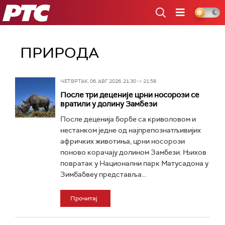
РТС
ПРИРОДА
ЧЕТВРТАК, 06. АВГ 2026, 21:30 -> 21:58
После три деценије црни носорози се
вратили у долину Замбези
После деценија борбе са криволовом и
нестанком једне од најпрепознатљивијих
афричких животиња, црни носорози
поново корачају долином Замбези. Њихов
повратак у Национални парк Матусадона у
Зимбабвеу представља...
Прочитај