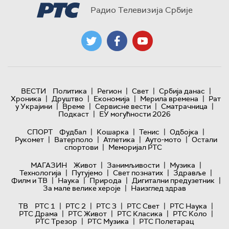
Радио Телевизија Србије
|
|
|
|
ВЕСТИ
Политика
Регион
Свет
Србија данас
|
|
|
|
Хроника
Друштво
Економија
Мерила времена
Рат
|
|
|
|
у Украјини
Време
Сервисне вести
Сматрачница
|
Подкаст
ЕУ могућности 2026
|
|
|
|
СПОРТ
Фудбал
Кошарка
Тенис
Одбојка
|
|
|
|
Рукомет
Ватерполо
Атлетика
Ауто-мото
Остали
|
спортови
Меморијал РТС
|
|
|
МАГАЗИН
Живот
Занимљивости
Музика
|
|
|
|
Технологијa
Путујемо
Свет познатих
Здравље
|
|
|
|
Филм и ТВ
Наука
Природа
Дигитални предузетник
|
За мале велике хероје
Наизглед здрав
|
|
|
|
|
ТВ
РТС 1
РТС 2
РТС 3
РТС Свет
РТС Наука
|
|
|
|
РТС Драма
РТС Живот
РТС Класика
РТС Коло
|
|
РТС Трезор
РТС Музика
РТС Полетарац