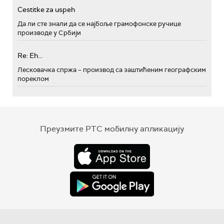
Cestitke za uspeh
Да ли сте знали да се најбоље грамофонске ручице
производе у Србији
Re: Eh...
Лесковачка спржа – производ са заштићеним географским
пореклом
Преузмите РТС мобилну апликацију