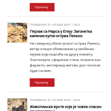
Прочитај
ПОНЕДЕЉАК, 27. ЈУЛ 2026, 16:07 -> 16:11
Пејзаж са Марса у Егеју: Загонетка
камених кугли острва Лемнос
На северној обали грчког острва Лемнос,
ветар и море обликовали су необичан
пејзаж који подсећа на другу планету.
Златножуте, сферичне стене, познате као
фаракло, инспиришу митове, док геолози
нуде сасвим...
Прочитај
ПОНЕДЕЉАК, 27. ЈУЛ 2026, 10:02 -> 10:14
Животињске врсте које је човек спасио