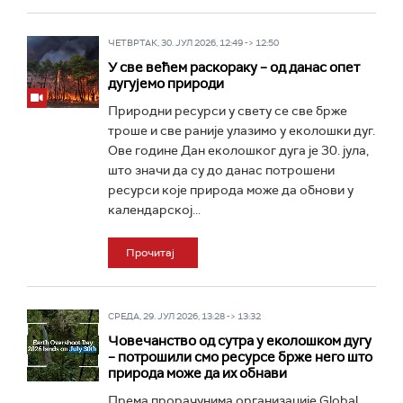
ЧЕТВРТАК, 30. ЈУЛ 2026, 12:49 -> 12:50
У све већем раскораку – од данас опет
дугујемо природи
Природни ресурси у свету се све брже
троше и све раније улазимо у еколошки дуг.
Ове године Дан еколошког дуга је 30. јула,
што значи да су до данас потрошени
ресурси које природа може да обнови у
календарској...
Прочитај
СРЕДА, 29. ЈУЛ 2026, 13:28 -> 13:32
Човечанство од сутра у еколошком дугу
– потрошили смо ресурсе брже него што
природа може да их обнави
Према прорачунима организације Global