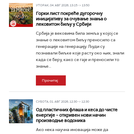
УТОРАК, 04. АВГ 2026, 13:15 -> 13:50
Горки лист покреће дугорочну
иницијативу за очување знања о
лековитом биљу у Србији
Србија је вековима била земља у којој се
знање о лековитом биљу преносило са
генерације на генерацију. Људи су
познавали биљке које расту око њих, знали
када се беру, како се гаје и преносили то
знање...
Прочитај
СУБОТА, 01. АВГ 2026, 12:30 -> 12:30
Од пластичних флаша и кеса до чисте
енергије – откривен нови начин
производње водоника
Ако нека научна иновација може да