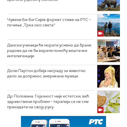
Чувени Би-Би-Сијев формат стиже на РТС –
почиње „Трка око света“
Дански ученици ће морати усмено да бране
радове да не би варали помоћу вештачке
интелигенције
Доли Партон добија награду за животно
дело за допринос американа музици
Др Половина: Гојазност није естетски, већ
здравствени проблем – терапија се не сме
прекидати на своју руку