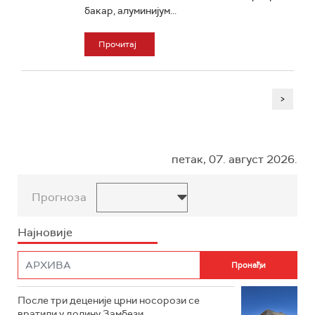
бакар, алуминијум...
Прочитај
>
петак, 07. август 2026.
Прогноза
Најновије
После три деценије црни носорози се
вратили у долину Замбези