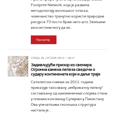
Footprint Network, која је развила
методологију еколошког отиска,
човечанство тренутно користи природне
ресурсе 73 посто брже него што Земљини
екосистеми могу да их...
Прочитај
СРЕДА, 29. ЈУЛ 2026, 08:13 -> 08:17
Задивљујући призор из свемира:
Огромна камена лепеза сведочи о
судару континената који и даље траје
Сателитски снимак из 2011. године
приказује такозвану „имбрикатну лепезу“
састављену од наизменичних слојева стена
у планинском венцу Сулејман у Пакистану.
Ова упечатљива геолошка структура
настала је...