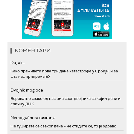
КОМЕНТАРИ
Da, ali...
Како преживети прва три дана катастрофе у Србији, и за
шта нас припрема ЕУ
Dvojnik mog oca
Вероватно свако од нас има свог двојника са којим дели и
сличну ДНК
Nemogućnost tusiranja
Не туширате се сваког дана – не стидите се, то је здраво