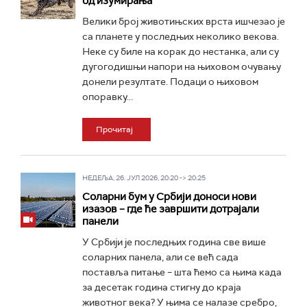
од изумирања
Велики број животињских врста ишчезао је
са планете у последњих неколико векова.
Неке су биле на корак до нестанка, али су
дугогодишњи напори на њиховом очувању
донели резултате. Подаци о њиховом
опоравку...
Прочитај
НЕДЕЉА, 26. ЈУЛ 2026, 20:20 -> 20:25
Соларни бум у Србији доноси нови
изазов – где ће завршити дотрајали
панели
У Србији је последњих година све више
соларних панела, али се већ сада
поставља питање – шта ћемо са њима када
за десетак година стигну до краја
животног века? У њима се налазе сребро,