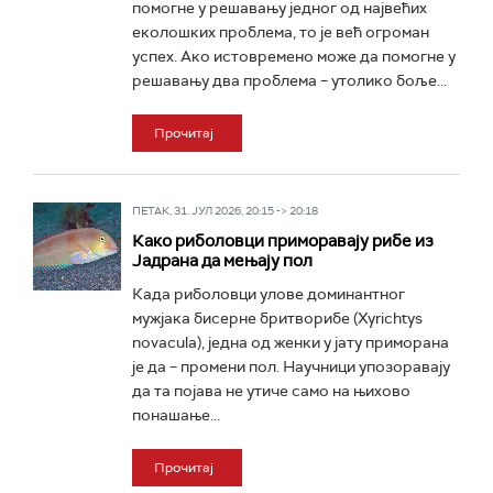
помогне у решавању једног од највећих
еколошких проблема, то је већ огроман
успех. Ако истовремено може да помогне у
решавању два проблема – утолико боље...
Прочитај
ПЕТАК, 31. ЈУЛ 2026, 20:15 -> 20:18
Како риболовци приморавају рибе из
Јадрана да мењају пол
Када риболовци улове доминантног
мужјака бисерне бритворибе (Xyrichtys
novacula), једна од женки у јату приморана
је да – промени пол. Научници упозоравају
да та појава не утиче само на њихово
понашање...
Прочитај