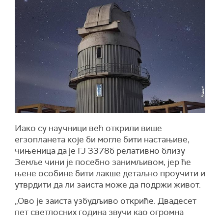
Иако су научници већ открили више
егзопланета које би могле бити настањиве,
чињеница да је ГЈ 3378б релативно близу
Земље чини је посебно занимљивом, јер ће
њене особине бити лакше детаљно проучити и
утврдити да ли заиста може да подржи живот.
„Ово је заиста узбудљиво откриће. Двадесет
пет светлосних година звучи као огромна