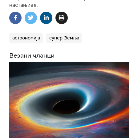
настањиве.
астрономија
супер-Земља
Везани чланци