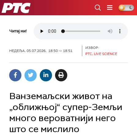
РТС
Читај ми!
ИЗВОР:
НЕДЕЉА, 05.07.2026, 18:50 -> 18:51
РТС, LIVE SCIENCE
Ванземаљски живот на
„оближњој“ супер-Земљи
много вероватнији него
што се мислило