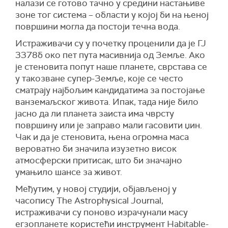
налази се готово тачно у средини настањиве
зоне тог система – области у којој би на њеној
површини могла да постоји течна вода.
Истраживачи су у почетку проценили да је ГЈ
3378б око пет пута масивнија од Земље. Ако
је стеновита попут наше планете, сврстава се
у такозване супер-Земље, које се често
сматрају најбољим кандидатима за постојање
ванземаљског живота. Ипак, тада није било
јасно да ли планета заиста има чврсту
површину или је заправо мали гасовити џин.
Чак и да је стеновита, њена огромна маса
вероватно би значила изузетно висок
атмосферски притисак, што би значајно
умањило шансе за живот.
Међутим, у новој студији, објављеној у
часопису The Astrophysical Journal,
истраживачи су поново израчунали масу
егзопланете користећи инструмент Habitable-