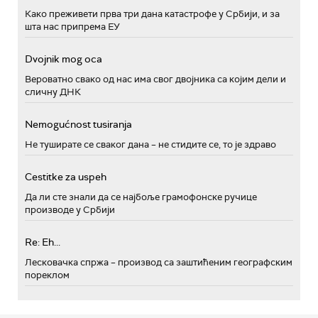
Како преживети прва три дана катастрофе у Србији, и за
шта нас припрема ЕУ
Dvojnik mog oca
Вероватно свако од нас има свог двојника са којим дели и
сличну ДНК
Nemogućnost tusiranja
Не туширате се сваког дана – не стидите се, то је здраво
Cestitke za uspeh
Да ли сте знали да се најбоље грамофонске ручице
производе у Србији
Re: Eh...
Лесковачка спржа – производ са заштићеним географским
пореклом