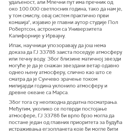
удаљеност, али Млечни пут има пречник од
око 100.000 светлосних година, тако да нам је,
у том смислу, овај систем практично први
комшија“, изјавио је главни аутор студије Пол
Робертсон, астроном са Универзитета
Калифорније у Ирвајну.
Ипак, научници упозоравају да још нема
доказа да ГЈ 3378б заиста поседује атмосферу
или течну воду. Због близине матичној звезди
могуће је да је снажан звездани ветар одавно
однео њену атмосферу, слично као што се
сматра да је Сунчево зрачење током
милијарди година уклонило атмосферу и
древне океане са Марса.
Због тога су неопходна додатна посматрања.
Међутим, уколико се потврди постојање
атмосфере, ГЈ 3378б би врло брзо могла да
постане један од главних приоритета за будућа
истраживања егзопланета које би могле бити