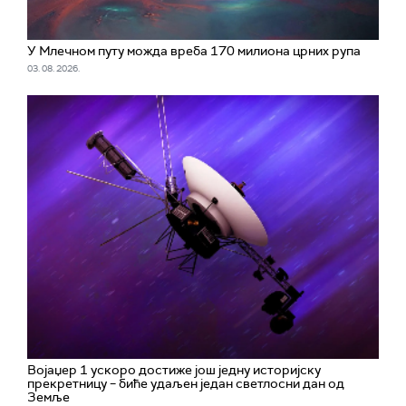
У Млечном путу можда вреба 170 милиона црних рупа
03. 08. 2026.
Војаџер 1 ускоро достиже још једну историјску
прекретницу – биће удаљен један светлосни дан од
Земље