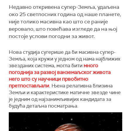
Недавно откривена супер-Земља, удаљена
око 25 светлосних година од наше планете,
није толико масивна као што се раније
веровало, што повећава изгледе да на њој
постоје услови погодни за живот.
Нова студија сугерише да би масивна супер-
Земља, која кружи у једном од нама најближих
звезданих система, могла бити
много
погоднија за развој ванземаљског живота
него што су научници првобитно
претпостављали
. Њена релативна близина
Земљи и карактеристике матичне звезде чине
је једним од најзанимљивијих кандидата за
будућа детаљна посматрања.