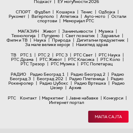
|
Подкаст
ЕУ могућности 2026
|
|
|
|
СПОРТ
Фудбал
Кошарка
Тенис
Одбојка
|
|
|
|
Рукомет
Ватерполо
Атлетика
Ауто-мото
Остали
|
спортови
Меморијал РТС
|
|
|
МАГАЗИН
Живот
Занимљивости
Музика
|
|
|
|
Технологијa
Путујемо
Свет познатих
Здравље
|
|
|
|
Филм и ТВ
Наука
Природа
Дигитални предузетник
|
За мале велике хероје
Наизглед здрав
|
|
|
|
|
ТВ
РТС 1
РТС 2
РТС 3
РТС Свет
РТС Наука
|
|
|
|
РТС Драма
РТС Живот
РТС Класика
РТС Коло
|
|
РТС Трезор
РТС Музика
РТС Полетарац
|
|
РАДИО
Радио Београд 1
Радио Београд 2
Радио
|
|
|
Београд 3
Београд 202
Радио Плетеница
Радио
|
|
|
Рокенролер
Радио Џубокс
Радио Вртешка
Радио
|
Џезер
Архив
|
|
|
|
РТС
Контакт
Маркетинг
Јавне набавке
Конкурси
Интернет портал
МАПА САЈТА