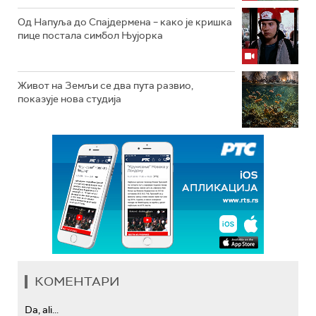
Од Напуља до Спајдермена – како је кришка
пице постала симбол Њујорка
Живот на Земљи се два пута развио,
показује нова студија
КОМЕНТАРИ
Da, ali...