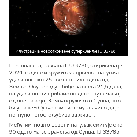
Илустрација новооткривене супер-Земље ГЈ 3378б
Егзопланета, названа ГЈ 3378б, откривена је
2024. године и кружи око црвеног патуљка
удаљеног око 25 светлосних година од
Земље. Ову звезду обиђе за свега 21,5 дана,
на удаљености приближно десет пута мањој
од оне на којој Земља кружи око Сунца, што
би у нашем Сунчевом систему значило да је
потпуно негостољубива за живот.
Међутим, пошто црвени патуљак емитује око
90 одсто мање зрачења од Сунца, ГЈ 3378б