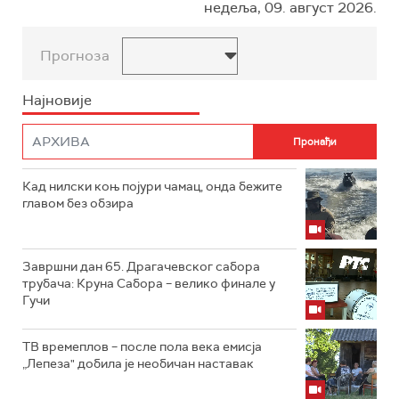
недеља, 09. август 2026.
Прогноза
Најновије
Кад нилски коњ појури чамац, онда бежите
главом без обзира
Завршни дан 65. Драгачевског сабора
трубача: Круна Сабора – велико финале у
Гучи
ТВ времеплов – после пола века емисја
„Лепеза" добила је необичан наставак