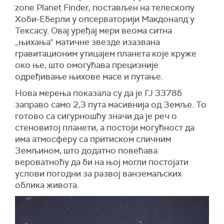
zone Planet Finder, постављен на телескопу
Хоби-Еберли у опсерваторији Макдоналд у
Тексасу. Овај уређај мери веома ситна
„њихања“ матичне звезде изазвана
гравитационим утицајем планета које круже
око ње, што омогућава прецизније
одређивање њихове масе и путање.
Нова мерења показала су да је ГЈ 3378б
заправо само 2,3 пута масивнија од Земље. То
готово са сигурношћу значи да је реч о
стеновитој планети, а постоји могућност да
има атмосферу са притиском сличним
Земљином, што додатно повећава
вероватноћу да би на њој могли постојати
услови погодни за развој ванземаљских
облика живота.