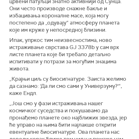
црвени патуљци знатно активнији од Сунца.
Они често производе снажне бакље и
избацивања короналне масе, која могу
постепено да „одувају“ атмосферу планета
које им круже у непосредној близини.
Ипак, упркос тим неизвесностима, ново
истраживање сврстава GJ 3378b у сам врх
листе планета које би требало детаљно
испитивати у потрази за могућим знацима
живота.
„Крајњи циљ су биосигнатуре. Заиста желимо
да сазнамо: 'Да ли смо сами у Универзуму?'“,
каже Ендл.
„Још смо у фази истраживања нашег
космичког суседства и покушавамо да
пронађемо планете око најближих звезда, јер
ће управо на њима бити најлакше открити
евентуалне биосигнатуре. Ова планета нас