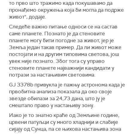
то прво што тражимо када покушавамо да
пронађемо окружења која би могла да подрже
живот", додаје.
Следеће важно питање односи се на састав
саме планете. Познато је да стеновите
планете могу бити погодне за живот, јер је
Земља један такав пример. Да ли живот може
постојати и на другим типовима светова, још
увек није познато. Због тога су управо
стеновите планете најважнији кандидати у
потрази за настањивим световима.
GJ 3378b привукла је пажњу астронома када је
првобитна анализа показала да око своје
звезде обилази за 24,73 дана, што ју је
смештало право у настањиву зону.
Иако је то знатно краће од Земљине године,
црвени патуљци су много хладнији и слабије
сијају од Сунца, па се њихова настањива зона