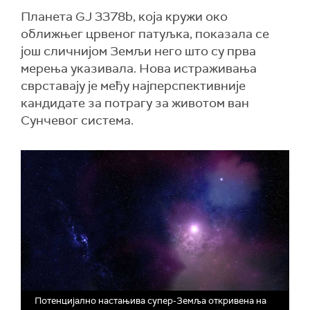
Планета GJ 3378b, која кружи око
оближњег црвеног патуљка, показала се
још сличнијом Земљи него што су прва
мерења указивала. Нова истраживања
сврставају је међу најперспективније
кандидате за потрагу за животом ван
Сунчевог система.
Потенцијално настањива супер-Земља откривена на