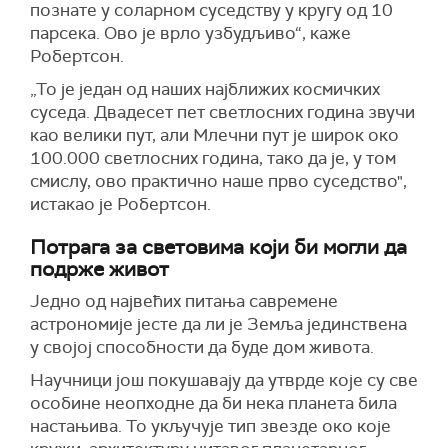
познате у соларном суседству у кругу од 10
парсека. Ово је врло узбудљиво“, каже
Робертсон.
„То је један од наших најближих космичких
суседа. Двадесет пет светлосних година звучи
као велики пут, али Млечни пут је широк око
100.000 светлосних година, тако да је, у том
смислу, ово практично наше прво суседство",
истакао је Робертсон.
Потрага за световима који би могли да
подрже живот
Једно од највећих питања савремене
астрономије јесте да ли је Земља јединствена
у својој способности да буде дом живота.
Научници још покушавају да утврде које су све
особине неопходне да би нека планета била
настањива. То укључује тип звезде око које