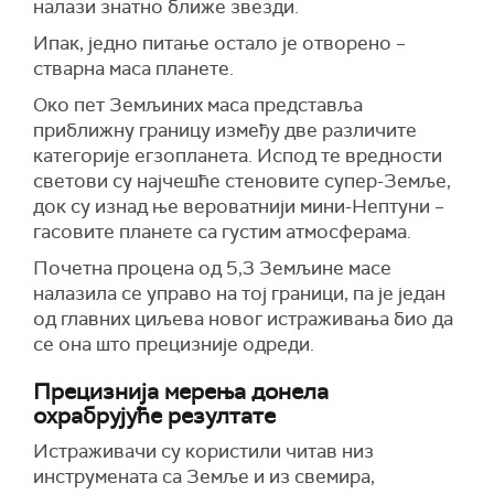
налази знатно ближе звезди.
Ипак, једно питање остало је отворено –
стварна маса планете.
Око пет Земљиних маса представља
приближну границу између две различите
категорије егзопланета. Испод те вредности
светови су најчешће стеновите супер-Земље,
док су изнад ње вероватнији мини-Нептуни –
гасовите планете са густим атмосферама.
Почетна процена од 5,3 Земљине масе
налазила се управо на тој граници, па је један
од главних циљева новог истраживања био да
се она што прецизније одреди.
Прецизнија мерења донела
охрабрујуће резултате
Истраживачи су користили читав низ
инструмената са Земље и из свемира,