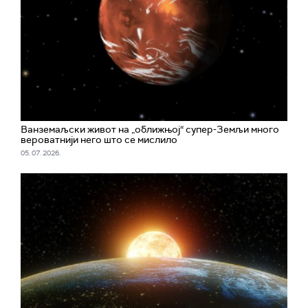
Ванземаљски живот на „оближњој“ супер-Земљи много
вероватнији него што се мислило
05. 07. 2026.