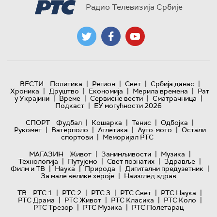
Радио Телевизија Србије
|
|
|
|
ВЕСТИ
Политика
Регион
Свет
Србија данас
|
|
|
|
Хроника
Друштво
Економија
Мерила времена
Рат
|
|
|
|
у Украјини
Време
Сервисне вести
Сматрачница
|
Подкаст
ЕУ могућности 2026
|
|
|
|
СПОРТ
Фудбал
Кошарка
Тенис
Одбојка
|
|
|
|
Рукомет
Ватерполо
Атлетика
Ауто-мото
Остали
|
спортови
Меморијал РТС
|
|
|
МАГАЗИН
Живот
Занимљивости
Музика
|
|
|
|
Технологијa
Путујемо
Свет познатих
Здравље
|
|
|
|
Филм и ТВ
Наука
Природа
Дигитални предузетник
|
За мале велике хероје
Наизглед здрав
|
|
|
|
|
ТВ
РТС 1
РТС 2
РТС 3
РТС Свет
РТС Наука
|
|
|
|
РТС Драма
РТС Живот
РТС Класика
РТС Коло
|
|
РТС Трезор
РТС Музика
РТС Полетарац