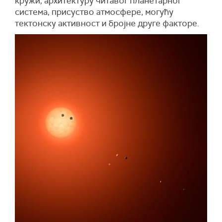
кружи, архитектуру читавог планетарног
система, присуство атмосфере, могућу
тектонску активност и бројне друге факторе.