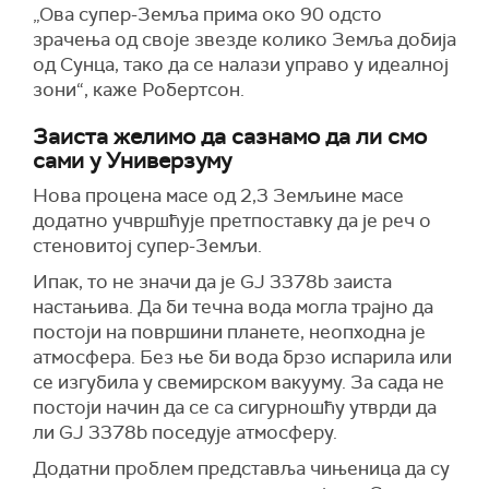
„Ова супер-Земља прима око 90 одсто
зрачења од своје звезде колико Земља добија
од Сунца, тако да се налази управо у идеалној
зони“, каже Робертсон.
Заиста желимо да сазнамо да ли смо
сами у Универзуму
Нова процена масе од 2,3 Земљине масе
додатно учвршћује претпоставку да је реч о
стеновитој супер-Земљи.
Ипак, то не значи да је GJ 3378b заиста
настањива. Да би течна вода могла трајно да
постоји на површини планете, неопходна је
атмосфера. Без ње би вода брзо испарила или
се изгубила у свемирском вакууму. За сада не
постоји начин да се са сигурношћу утврди да
ли GJ 3378b поседује атмосферу.
Додатни проблем представља чињеница да су