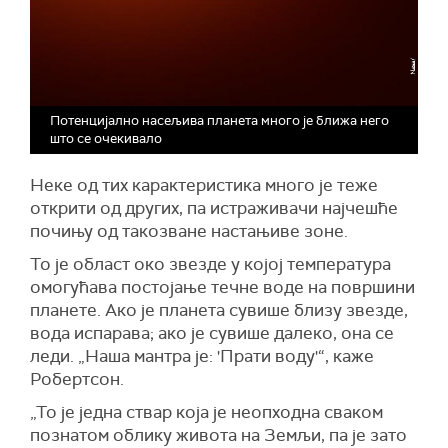
Потенцијално насељива планета много је ближа него
што се очекивало
Неке од тих карактеристика много је теже
открити од других, па истраживачи најчешће
почињу од такозване настањиве зоне.
То је област око звезде у којој температура
омогућава постојање течне воде на површини
планете. Ако је планета сувише близу звезде,
вода испарава; ако је сувише далеко, она се
леди. „Наша мантра је: 'Прати воду'“, каже
Робертсон.
„То је једна ствар која је неопходна сваком
познатом облику живота на Земљи, па је зато