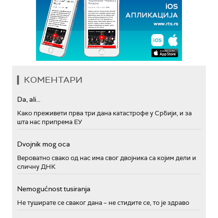
КОМЕНТАРИ
Da, ali...
Како преживети прва три дана катастрофе у Србији, и за
шта нас припрема ЕУ
Dvojnik mog oca
Вероватно свако од нас има свог двојника са којим дели и
сличну ДНК
Nemogućnost tusiranja
Не туширате се сваког дана – не стидите се, то је здраво