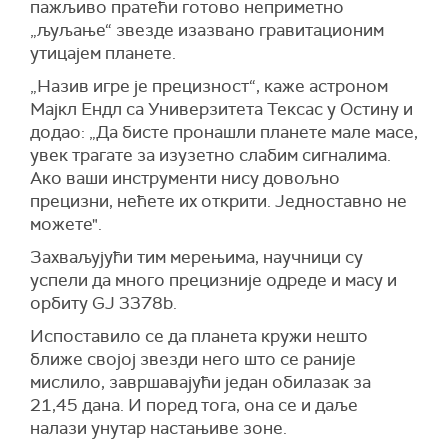
пажљиво пратећи готово неприметно
„љуљање“ звезде изазвано гравитационим
утицајем планете.
„Назив игре је прецизност“, каже астроном
Мајкл Ендл са Универзитета Тексас у Остину и
додао: „Да бисте пронашли планете мале масе,
увек трагате за изузетно слабим сигналима.
Ако ваши инструменти нису довољно
прецизни, нећете их открити. Једноставно не
можете".
Захваљујући тим мерењима, научници су
успели да много прецизније одреде и масу и
орбиту GJ 3378b.
Испоставило се да планета кружи нешто
ближе својој звезди него што се раније
мислило, завршавајући један обилазак за
21,45 дана. И поред тога, она се и даље
налази унутар настањиве зоне.