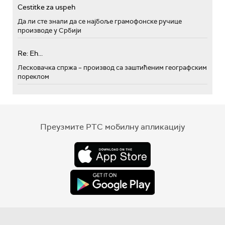
Cestitke za uspeh
Да ли сте знали да се најбоље грамофонске ручице
производе у Србији
Re: Eh...
Лесковачка спржа – производ са заштићеним географским
пореклом
Преузмите РТС мобилну апликацију