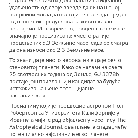
је да се GJ 3378b и даље налази на идеалној
удаљености од своје звезде да би на њеној
површини могла да постоји течна вода – један
од основних предуслова за живот какав
познајемо. Истовремено, процена њене масе
значајно је прецизирана: уместо раније
процењених 5,3 Земљине масе, сада се сматра
да она износи око 2,3 Земљине масе.
То значи да је много вероватније да је реч о
стеновитој планети. Како се налази на свега
25 светлосних година од Земље, GJ 3378b
постаје још привлачнији кандидат за будућа
истраживања њене потенцијалне
настањивости.
Према тиму који је предводио астроном Пол
Робертсон са Универзитета Калифорније у
Ирвину, а чији је рад објављен у часопису The
Astrophysical Journal, ова планета спада „међу
потенцијално најсличније егзопланете