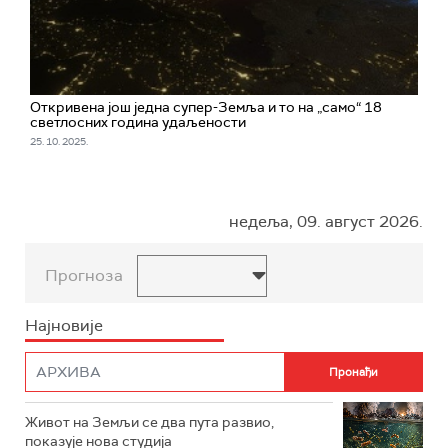
Откривена још једна супер-Земља и то на „само“ 18
светлосних година удаљености
25. 10. 2025.
недеља, 09. август 2026.
Прогноза
Најновије
Живот на Земљи се два пута развио,
показује нова студија