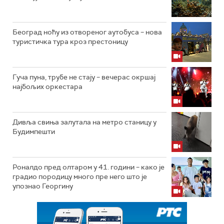
Београд ноћу из отвореног аутобуса – нова
туристичка тура кроз престоницу
Гуча пуна, трубе не стају – вечерас окршај
најбољих оркестара
Дивља свиња залутала на метро станицу у
Будимпешти
Роналдо пред олтаром у 41. години – како је
градио породицу много пре него што је
упознао Георгину