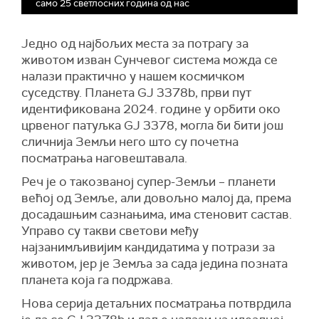
само 25 светлосних година од нас
Једно од најбољих места за потрагу за
животом изван Сунчевог система можда се
налази практично у нашем космичком
суседству. Планета GJ 3378b, први пут
идентификована 2024. године у орбити око
црвеног патуљка GJ 3378, могла би бити још
сличнија Земљи него што су почетна
посматрања наговештавала.
Реч је о такозваној супер-Земљи – планети
већој од Земље, али довољно малој да, према
досадашњим сазнањима, има стеновит састав.
Управо су такви светови међу
најзанимљивијим кандидатима у потрази за
животом, јер је Земља за сада једина позната
планета која га подржава.
Нова серија детаљних посматрања потврдила