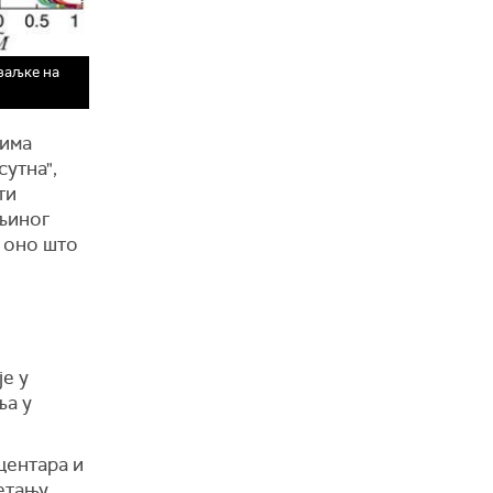
заљке на
дима
сутна",
ти
љиног
а оно што
е у
ња у
центара и
етању,