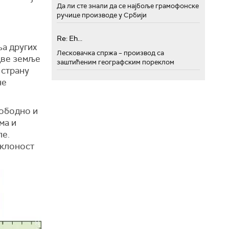
Да ли сте знали да се најбоље грамофонске
ручице производе у Србији
Re: Eh...
ња других
Лесковачка спржа – производ са
две земље
заштићеним географским пореклом
 страну
не
лободно и
ма и
ле.
склоност