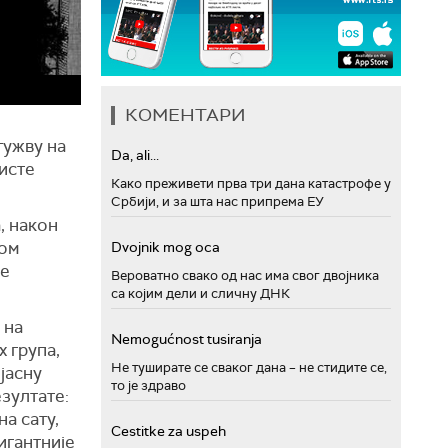
КОМЕНТАРИ
гужву на
Da, ali...
исте
Како преживети прва три дана катастрофе у
Србији, и за шта нас припрема ЕУ
, након
ком
Dvojnik mog oca
не
Вероватно свако од нас има свог двојника
са којим дели и сличну ДНК
 на
Nemogućnost tusiranja
 група,
Не туширате се сваког дана – не стидите се,
јасну
то је здраво
зултате:
а сату,
Cestitke za uspeh
игантније