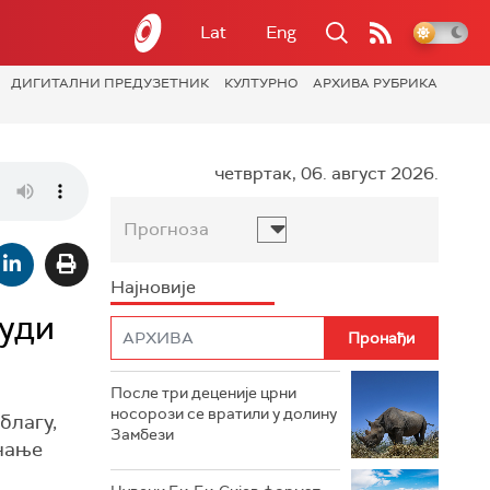
Lat
Eng
ДИГИТАЛНИ ПРЕДУЗЕТНИК
КУЛТУРНО
АРХИВА РУБРИКА
четвртак, 06. август 2026.
Прогноза
Најновије
људи
После три деценије црни
носорози се вратили у долину
благу,
Замбези
знање