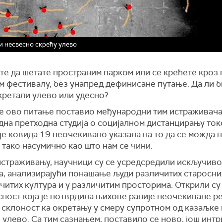
и несвесно скрећу улево
е да шетате пространим парком или се крећете кроз 
м фестивалу, без унапред дефинисане путање. Да ли б
кретали улево или удесно?
је ово питање поставио међународни тим истраживача
една претходна студија о социјалном дистанцирању то
е ковида 19 неочекивано указала на то да се можда 
тако насумично као што нам се чини.
истраживању, научници су се усредсредили искључиво
а, анализирајући понашање људи различитих старосних
читих култура и у различитим просторима. Открили су 
ност која је потврдила њихове раније неочекиване ре
 склоност ка окретању у смеру супротном од казаљке н
улево. Са тим сазнањем, поставило се ново, још интр