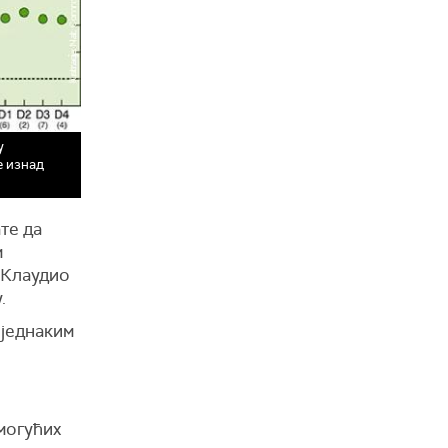
у
е изнад
те да
м
 Клаудио
.
 једнаким
могућих