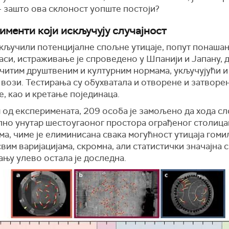
– зашто ова склоност уопште постоји?
именти који искључују случајност
скључили потенцијалне спољне утицаје, попут понаша
аси, истраживање је спроведено у Шпанији и Јапану, 
читим друштвеним и културним нормама, укључујући и
 вози. Тестирања су обухватала и отворене и затворе
, као и кретање појединаца.
 од експеримената, 209 особа је замољено да хода с
лно унутар шестоугаоног простора ограђеног столица
а, чиме је елиминисана свака могућност утицаја гоми
вим варијацијама, скромна, али статистички значајна 
ању улево остала је доследна.