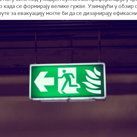
 када се формирају велике гужве. Узимајући у обзир 
руте за евакуацију могле би да се дизајнирају ефикасни