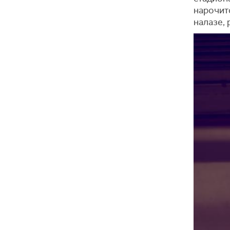
нарочито
налазе, 