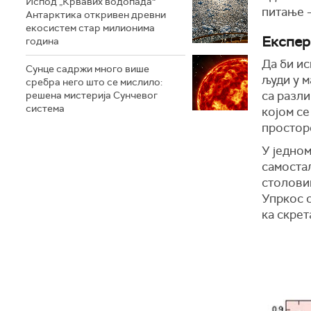
Испод „Крвавих водопада“
питање 
Антарктика откривен древни
екосистем стар милионима
Експер
година
Да би и
Сунце садржи много више
људи у м
сребра него што се мислило:
са разли
решена мистерија Сунчевог
система
којом се
просторе
У једном
самоста
столовим
Упркос с
ка скрет