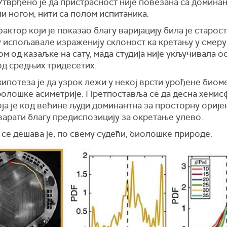
Утврђено је да пристрасност није повезана са домина
и ногом, нити са полом испитаника.
актор који је показао благу варијацију била је старост
у испољавале израженију склоност ка кретању у смеру
м од казаљке на сату, мада студија није укључивала о
од средњих тридесетих.
ипотеза је да узрок лежи у некој врсти урођене биом
ролошке асиметрије. Претпоставља се да десна хемис
оја је код већине људи доминантна за просторну оријен
варати благу предиспозицију за окретање улево.
се дешава је, по свему судећи, биолошке природе.