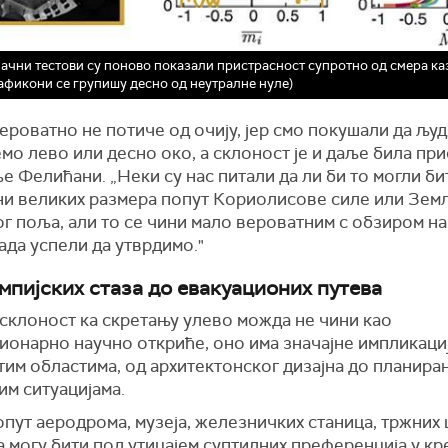
ачни тестови су поново показали пристрасност супротно од смера ка
рафикони се групишу десно од неутралне нуле)
ероватно не потиче од очију, јер смо покушали да љу
мо лево или десно око, а склоност је и даље била при
 Фелићани. „Неки су нас питали да ли би то могли би
и великих размера попут Кориолисове силе или Зем
г поља, али то се чини мало вероватним с обзиром н
ада успели да утврдимо."
мпијских стаза до евакуационих путева
 склоност ка скретању улево можда не чини као
ионарно научно откриће, оно има значајне импликациј
им областима, од архитектонског дизајна до планира
им ситуацијама.
пут аеродрома, музеја, железничких станица, тржних 
 могу бити под утицајем суптилних преференција у кр