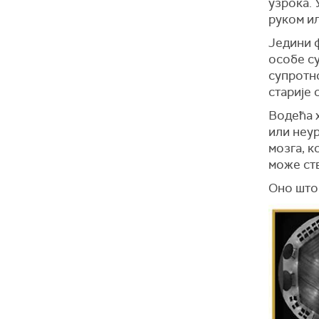
узрока. 
руком ил
Једини ф
особе с
супротно
старије 
Водећа х
или неу
мозга, к
може ст
Оно што 