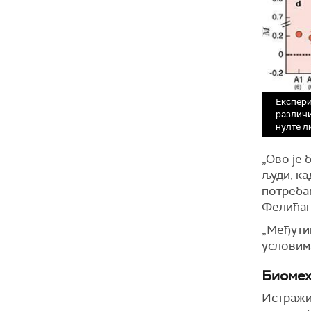
Експери
различи
нулте л
„Ово је
људи, ка
потребам
Фелићани
„Међутим
условима
Биомех
Истражи