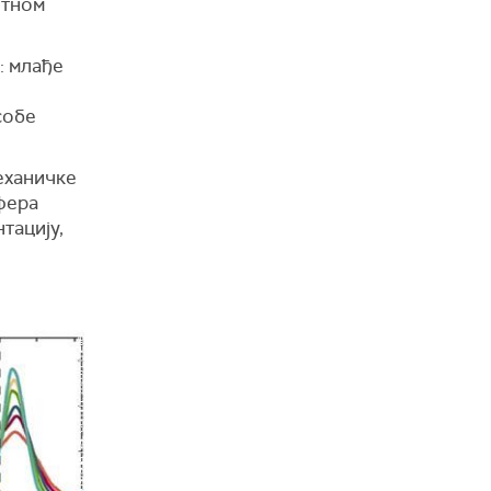
нтном
: млађе
собе
еханичке
фера
тацију,