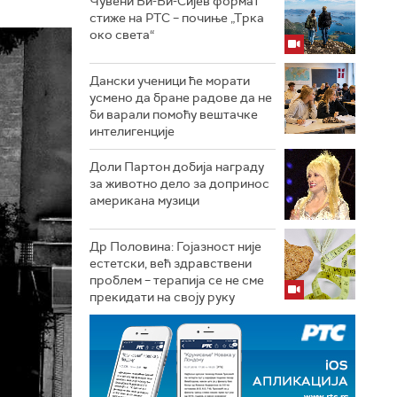
Чувени Би-Би-Сијев формат
стиже на РТС – почиње „Трка
око света“
Дански ученици ће морати
усмено да бране радове да не
би варали помоћу вештачке
интелигенције
Доли Партон добија награду
за животно дело за допринос
американа музици
Др Половина: Гојазност није
естетски, већ здравствени
проблем – терапија се не сме
прекидати на своју руку