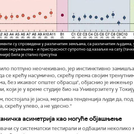
менти су спроведени у различитим земљама, са различитим људима, 
тим окружењима – и пристрасност супротно од казаљке на сату (тачк
иније) била је стално присутна
 било потпуно неочекивано, јер инстинктивно замишља
да се крећу насумично, скрећу према својим тренутни
а, без икаквог општег обрасца", објаснио је инжењер
, који је у време студије био на Универзитету у Токију
, постојала је јасна, мерљива тенденција људи да, под
, скрећу улево, а не удесно."
аничка асиметрија као могуће објашњење
вачи су систематски тестирали и одбацили неколико 