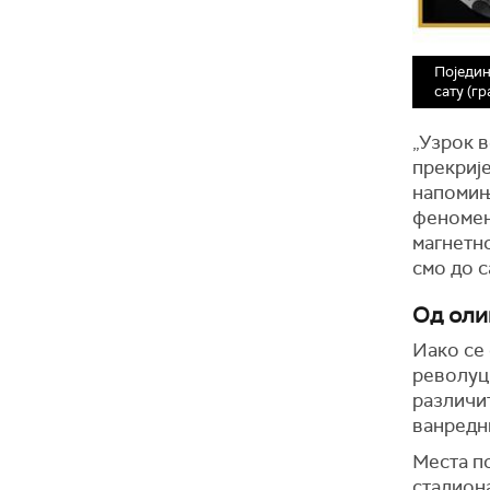
Поједин
сату (г
„Узрок в
прекрије
напомиње
феномен
магнетно
смо до с
Од оли
Иако се
револуц
различит
ванредн
Места по
стадиона