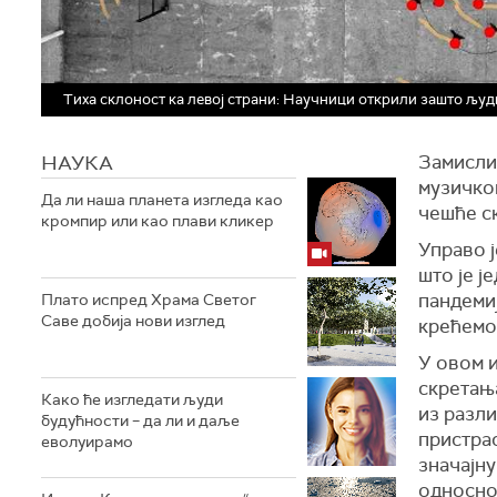
Тиха склоност ка левој страни: Научници открили зашто људ
НАУКА
Замислит
музичко
Да ли наша планета изгледа као
чешће с
кромпир или као плави кликер
Управо 
што је ј
пандемиј
Плато испред Храма Светог
Саве добија нови изглед
крећемо 
У овом 
скретањ
Како ће изгледати људи
из разли
будућности – да ли и даље
пристрас
еволуирамо
значајну
односно 