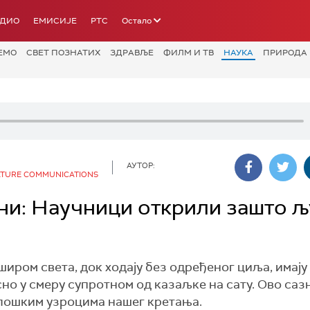
АДИО
ЕМИСИЈЕ
РТС
Остало
ЕМО
СВЕТ ПОЗНАТИХ
ЗДРАВЉЕ
ФИЛМ И ТВ
НАУКА
ПРИРОДА
АУТОР:
NATURE COMMUNICATIONS
ани: Научници открили зашто 
иром света, док ходају без одређеног циља, имају 
сно у смеру супротном од казаљке на сату. Ово са
лошким узроцима нашег кретања.