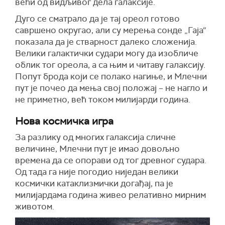
већи од видљивог дела галаксије.
Дуго се сматрало да је тај ореол готово
савршено округао, али су мерења сонде „Гаја“
показала да је стварност далеко сложенија.
Велики галактички судари могу да изобличе
облик тог ореола, а са њим и читаву галаксију.
Попут брода који се полако нагиње, и Млечни
пут је почео да мења свој положај – не нагло и
не приметно, већ током милијарди година.
Нова космичка игра
За разлику од многих галаксија сличне
величине, Млечни пут је имао довољно
времена да се опорави од тог древног судара.
Од тада га није погодио ниједан велики
космички катаклизмички догађај, па је
милијардама година живео релативно мирним
животом.