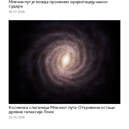
Млечни пут је можда променио оријентацију након
судара
26. 07. 2026.
Космичка слагалица Млечног пута: Откривени остаци
древне галаксије Локи
24. 05. 2026.