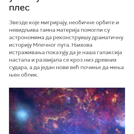
плес
Звезде које мигрирају, необичне орбите и
невидљива тамна материја помогли су
астрономима да реконструишу драматичну
историју Млечног пута. Њихова
истраживања показују да је наша галаксија
настала и развијала се кроз низ древних
судара, а да један нови већ почиње да мења
њен облик.