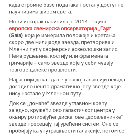
када огромне базе података постану доступне
научницима широм света.
Нови искорак начинила је 2014. године
европска свемирска опсерваторија „Гаја"
(
Gaia)
, која је измерила положаје и кретања
скоро две милијарде звезда, претворивши
Млечни пут у својеврсни археолошки запис.
Нема рушевина, костију или фрагмената
грнчарије – само звезде које у себи чувају
трагове далеке прошлости.
Најјаснији доказ да се у нашој галаксији некада
догодило нешто драматично јесу звезде које
нису настале у Млечном путу.
Док се „домаће“ звезде углавном крећу
заједно, кружећи око галактичког центра у
оквиру ротирајућег диска, ове „досељеничке“
звезде пресецају тај уређени систем. Оне се
пробијају ка унутрашњости галаксије, потом се