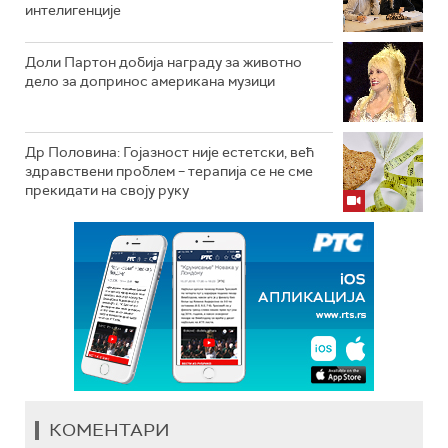
интелигенције
Доли Партон добија награду за животно
дело за допринос американа музици
Др Половина: Гојазност није естетски, већ
здравствени проблем – терапија се не сме
прекидати на своју руку
КОМЕНТАРИ