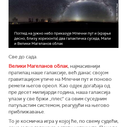
Поглед на јужно небо приказује Млечни пут и (крајње
десно, близу хоризонта) два галактичка суседа, Мали
и Велики Магеланов облак
Све до сада.
Велики Магеланов облак
, најмасивнији
пратилац наше галаксије, већ данас својом
гравитацијом утиче на Млечни пут и поново
ремети његов ореол. Као одјек догађаја од
пре десет милијарди година, наша галаксија
улази у све бржи „плес“ са овим суседним
патуљастим системом, реагујући на његово
приближавање.
То је космичка игра у којој ће, по свему судећи,