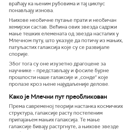
враћају ка њеним рубовима и тај циклус
понављају изнова.
Њихове необичне путање прати и необичан
хемијски састав. Већина ових звезда садржи
мање тешких елемената од звезда насталих у
Млечном путу, што указује да потичу из мањих,
патуљастих галаксија које су се развијале
спорије.
Због тога су оне изузетно драгоцене за
научнике – представљају и фосиле бурне
прошлости наше галаксије и „сонде“ које
пролазе кроз њене најудаљеније делове.
Како је Млечни пут преобликован
Према савременој теорији настанка космичких
структура, галаксије расту постепеним
припајањем мањих галаксија. Те мање
галаксије бивају растргнуте, а њихове звезде