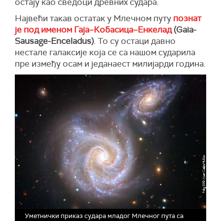
остају као сведоци древних судара.
Највећи такав остатак у Млечном путу
познат
је под именом
Гаја–Кобасица–Енкелад
(Gaia-
Sausage-Enceladus)
. То су остаци давно
нестале галаксије која се са нашом сударила
пре између осам и једанаест милијарди година.
Уметнички приказ судара младог Млечног пута са