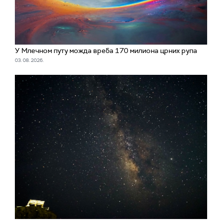
У Млечном путу можда вреба 170 милиона црних рупа
03. 08. 2026.