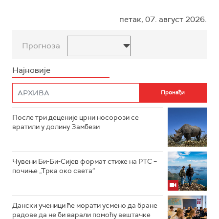
петак, 07. август 2026.
Прогноза
Најновије
После три деценије црни носорози се
вратили у долину Замбези
Чувени Би-Би-Сијев формат стиже на РТС –
почиње „Трка око света“
Дански ученици ће морати усмено да бране
радове да не би варали помоћу вештачке