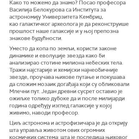
Како то можемо да знамо? Посао професора
Василија Белокурова са Института за
астрономију Универзитета Кембриџ,
као галактичког археолога је да реконструише
прошлост наше галаксије и у њој препозна
знакове будућности.
Уместо да копа по земљи, користи законе
динамике и еволуције звезда како би
анализирао стотине милиона небеских тела.
Тражи најстарије и хемијски најнеобичније
звезде, проучава њихове путање и покушава
да сложим мозаик догађаја који су обликовали
Млечни пут. Један древни сусрет оставио је
ожиљке толико дубоке да и после милијарди
година одређују изглед галаксије у којој
живимо, наводи професор.
Циљ астронома и астрофизичара је да открију
шта управља животом ових огромних
космичких система: шта је последица њиховог