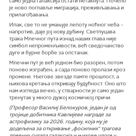
само једна галаксија остати нетакнута. Почело
је ново поглавље миграција, преживљавања и
прилагођавања.
Ипак, све то не умањује лепоту ноћног неба –
напротив, даје јој нову дубину. Светлуцава
трака Млечног пута изнад наших глава није
симбол непроменљивости, већ сведочанство
дуге и бурне борбе за опстанак.
Млечни пут је већ једном био разорен, потом
поново изграђен, а сада поново пролази кроз
промене. Његове звезде памте прошлост, а
њихова кретања откривају будућност. Оно што
нам изгледа вечно, у стварности је само један
тренутак у много дужој космичкој причи.
(Професор Василиј Белокуров, један је од
тројице добитника Кавлијеве награде за
астрофизику за 2026. годину, која му је
додељена за откривање „фосилних“ трагова
древних судара галаксија и њихове улоге у