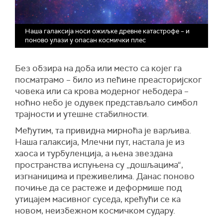
Наша галаксија носи ожиљке древне катастрофе – и
поново улази у опасан космички плес
Без обзира на доба или место са којег га
посматрамо – било из пећине пре
a
сторијског
човека или са крова модерног небодера –
ноћно небо је одувек представљало симбол
трајности и утешне стабилности.
Међутим, та привидна мирноћа је варљива.
Наша галаксија, Млечни пут, настала је из
хаоса и турбуленција, а њена звездана
пространства испуњена су „дошљацима“,
изгнаницима и преживелима. Данас поново
почиње да се растеже и деформише под
утицајем масивног суседа, крећући се ка
новом, неизбежном космичком судару.