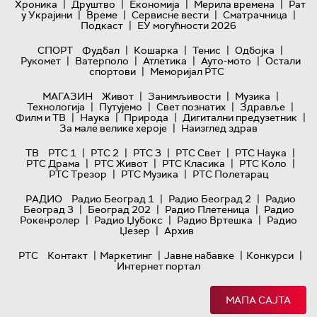
|
|
|
|
Хроника
Друштво
Економија
Мерила времена
Рат
|
|
|
|
у Украјини
Време
Сервисне вести
Сматрачница
|
Подкаст
ЕУ могућности 2026
|
|
|
|
СПОРТ
Фудбал
Кошарка
Тенис
Одбојка
|
|
|
|
Рукомет
Ватерполо
Атлетика
Ауто-мото
Остали
|
спортови
Меморијал РТС
|
|
|
МАГАЗИН
Живот
Занимљивости
Музика
|
|
|
|
Технологијa
Путујемо
Свет познатих
Здравље
|
|
|
|
Филм и ТВ
Наука
Природа
Дигитални предузетник
|
За мале велике хероје
Наизглед здрав
|
|
|
|
|
ТВ
РТС 1
РТС 2
РТС 3
РТС Свет
РТС Наука
|
|
|
|
РТС Драма
РТС Живот
РТС Класика
РТС Коло
|
|
РТС Трезор
РТС Музика
РТС Полетарац
|
|
РАДИО
Радио Београд 1
Радио Београд 2
Радио
|
|
|
Београд 3
Београд 202
Радио Плетеница
Радио
|
|
|
Рокенролер
Радио Џубокс
Радио Вртешка
Радио
|
Џезер
Архив
|
|
|
|
РТС
Контакт
Маркетинг
Јавне набавке
Конкурси
Интернет портал
МАПА САЈТА