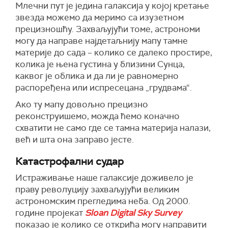
Млечни пут је једина галаксија у којој кретање
звезда можемо да меримо са изузетном
прецизношћу. Захваљујући томе, астрономи
могу да направе најдетаљнију мапу тамне
материје до сада – колико се далеко простире,
колика је њена густина у близини Сунца,
каквог је облика и да ли је равномерно
распоређена или испресецана „грудвама“.
Ако ту мапу довољно прецизно
реконструишемо, можда ћемо коначно
схватити не само где се тамна материја налази,
већ и шта она заправо јесте.
Катастрофални судар
Истраживање наше галаксије доживело је
праву револуцију захваљујући великим
астрономским прегледима неба. Од 2000.
године пројекат
Sloan Digital Sky Survey
показао је колико се открића могу направити