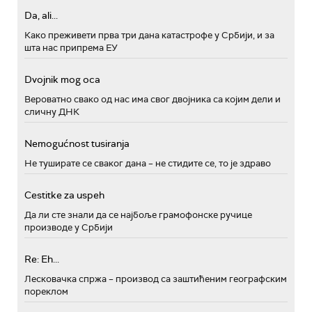
Da, ali...
Како преживети прва три дана катастрофе у Србији, и за
шта нас припрема ЕУ
Dvojnik mog oca
Вероватно свако од нас има свог двојника са којим дели и
сличну ДНК
Nemogućnost tusiranja
Не туширате се сваког дана – не стидите се, то је здраво
Cestitke za uspeh
Да ли сте знали да се најбоље грамофонске ручице
производе у Србији
Re: Eh...
Лесковачка спржа – производ са заштићеним географским
пореклом