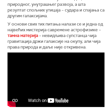
природног, унутрашњег развоја, а шта
резултат спољних утицаја – судара и спајања са
другим галаксијама.
У основи свих тих питања налази се и једна од
највећих мистерија савремене астрофизике –
тамна материја
– невидљива супстанца чија
гравитација држи галаксије на окупу, али чија
права природа и даље није откривена.