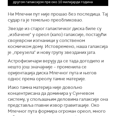
другом галаксијом пре око 10 милијарди година
Ни Млечни пут није прошао без последица. Тај
судар га је темељно преобликовао.
Звезде из старог галактичког диска биле су
„избачене“ у ореол (хало) галаксије, постајући
својеврсни изгнаници у сопственом
космичком дому. Истовремено, наша галаксија
је „преузела“ и нову групу звезданих јата.
Астрофизичари верују да се тада догодило и
нешто још значајније – променила се
оријентација диска Млечног пута и његов
однос према ореолу тамне материје.
Иако тамна материја није довољно
концентрисана да доминира у Сунчевом
систему, у спољашњим деловима галаксије она
представља главни извор гравитације. Око
Млечног пута формира огроман ореол, много