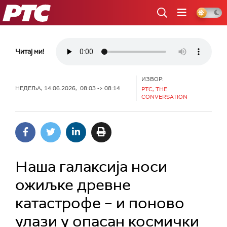
РТС
Читај ми!
ИЗВОР:
НЕДЕЉА, 14.06.2026, 08:03 -> 08:14
РТС, THE
CONVERSATION
Наша галаксија носи
ожиљке древне
катастрофе – и поново
улази у опасан космички