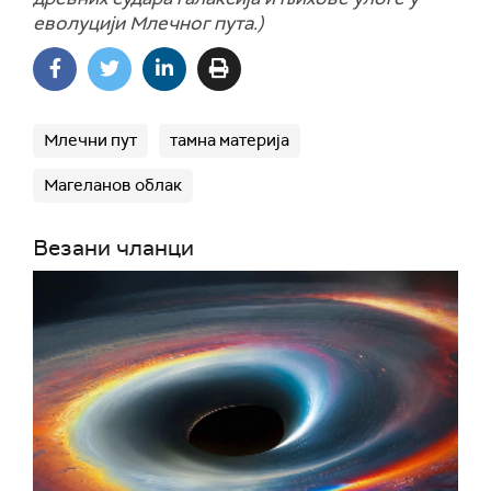
еволуцији Млечног пута.)
Млечни пут
тамна материја
Магеланов облак
Везани чланци