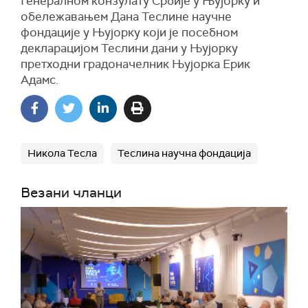
Генералном конзулату Србије у Њујорку и
обележавањем Дана Теслине научне
фондације у Њујорку који је посебном
декларацијом Теслини дани у Њујорку
претходни градоначелник Њујорка Ерик
Адамс.
Никола Тесла
Теслина научна фондација
Везани чланци