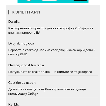
КОМЕНТАРИ
Da, ali...
Како преживети прва три дана катастрофе у Србији, и за
шта нас припрема ЕУ
Dvojnik mog oca
Вероватно свако од нас има свог двојника са којим дели и
сличну ДНК
Nemogućnost tusiranja
Не туширате се сваког дана – не стидите се, то је здраво
Cestitke za uspeh
Да ли сте знали да се најбоље грамофонске ручице
производе у Србији
Re: Eh...