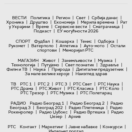
|
|
|
|
ВЕСТИ
Политика
Регион
Свет
Србија данас
|
|
|
|
Хроника
Друштво
Економија
Мерила времена
Рат
|
|
|
|
у Украјини
Време
Сервисне вести
Сматрачница
|
Подкаст
ЕУ могућности 2026
|
|
|
|
СПОРТ
Фудбал
Кошарка
Тенис
Одбојка
|
|
|
|
Рукомет
Ватерполо
Атлетика
Ауто-мото
Остали
|
спортови
Меморијал РТС
|
|
|
МАГАЗИН
Живот
Занимљивости
Музика
|
|
|
|
Технологијa
Путујемо
Свет познатих
Здравље
|
|
|
|
Филм и ТВ
Наука
Природа
Дигитални предузетник
|
За мале велике хероје
Наизглед здрав
|
|
|
|
|
ТВ
РТС 1
РТС 2
РТС 3
РТС Свет
РТС Наука
|
|
|
|
РТС Драма
РТС Живот
РТС Класика
РТС Коло
|
|
РТС Трезор
РТС Музика
РТС Полетарац
|
|
РАДИО
Радио Београд 1
Радио Београд 2
Радио
|
|
|
Београд 3
Београд 202
Радио Плетеница
Радио
|
|
|
Рокенролер
Радио Џубокс
Радио Вртешка
Радио
|
Џезер
Архив
|
|
|
|
РТС
Контакт
Маркетинг
Јавне набавке
Конкурси
Интернет портал