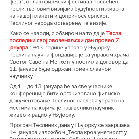
фест", онлајн филмски фестивал посвећен
Тесли, његовим визијама будућности живота
на нашој планети и доприносу српског,
Теслиног народа остварењу те визије.
Како се наводи, с обзиром на то да је
Тесла
последњи свој овоземаљски дан провео 7.
јануара
1943. године управо у Њујорку,
Теслина научна фондације је са управом храма
Светог Саве на Менхетну постигла договор да
11. јануара буде одржан помен славном
научнику.
Од 11. до 13. јануара ће за све учеснике
конференције бити организовано филмско
документовање Теслиног наслеђа управо на
местима на којима је наш велики научник
живео и радио у Њујорку.
Програм Теслиних дана у Њујорку се завршава
14. јануара изложбом „Тесла кроз уметност" у