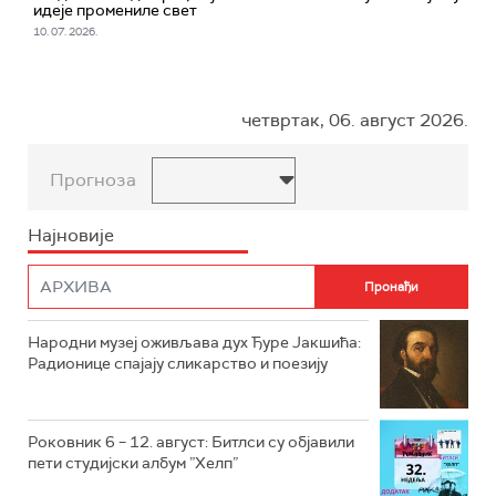
идеје промениле свет
10. 07. 2026.
четвртак, 06. август 2026.
Прогноза
Најновије
Народни музеј оживљава дух Ђуре Јакшића:
Радионице спајају сликарство и поезију
Роковник 6 – 12. август: Битлси су објавили
пети студијски албум ”Хелп”