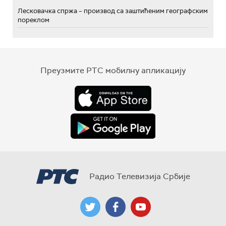
Лесковачка спржа – производ са заштићеним географским
пореклом
Преузмите РТС мобилну апликацију
Радио Телевизија Србије