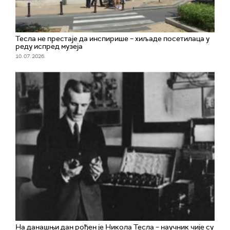
Тесла не престаје да инспирише – хиљаде посетилаца у
реду испред музеја
10. 07. 2026.
На данашњи дан рођен је Никола Тесла – научник чије су