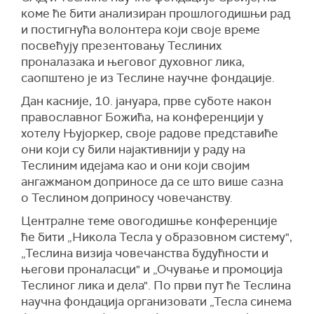
коме ће бити анализиран прошлогодишњи рад
и постигнућа волонтера који своје време
посвећују презентовању Теслиних
проналазака и његовог духовног лика,
саопштено је из Теслине научне фондације.
Дан касније, 10. јануара, прве суботе након
православног Божића, на конференцији у
хотелу Њујоркер, своје радове представиће
они који су били најактивнији у раду на
Теслиним идејама као и они који својим
ангажманом доприносе да се што више сазна
о Теслином доприносу човечанству.
Централне теме овогодишње конференције
ће бити „Никола Тесла у образовном систему",
„Теслина визија човечанства будућности и
његови проналасци" и „Очување и промоција
Теслиног лика и дела". По први пут ће Теслина
научна фондација организовати „Тесла синема