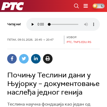
РТС
Читај ми!
ИЗВОР:
ПЕТАК, 09.01.2026, 20:45 -> 20:47
РТС, TNFS.EDU.RS
Почињу Теслини дани у
Њујорку – документовање
наслеђа једног генија
Теслина научна фондација као један од