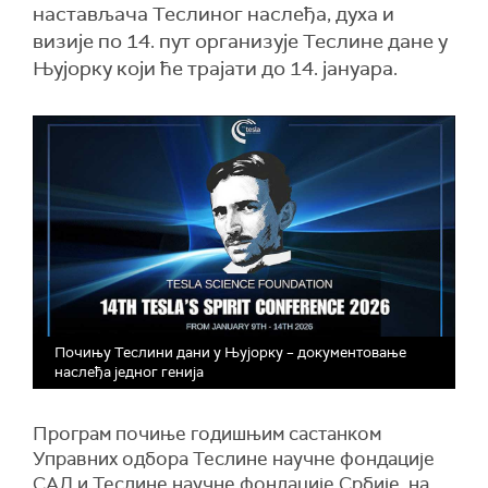
настављача Теслиног наслеђа, духа и
визије по 14. пут организује Теслине дане у
Њујорку који ће трајати до 14. јануара.
Почињу Теслини дани у Њујорку – документовање
наслеђа једног генија
Програм почиње годишњим састанком
Управних одбора Теслине научне фондације
САД и Теслине научне фондације Србије, на