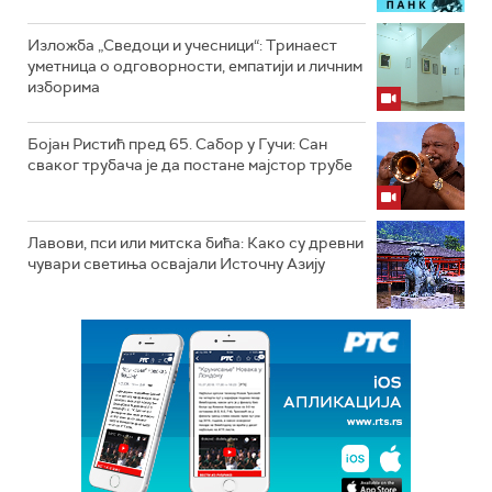
Изложба „Сведоци и учесници“: Тринаест
уметница о одговорности, емпатији и личним
изборима
Бојан Ристић пред 65. Сабор у Гучи: Сан
сваког трубача је да постане мајстор трубе
Лавови, пси или митска бића: Како су древни
чувари светиња освајали Источну Азију