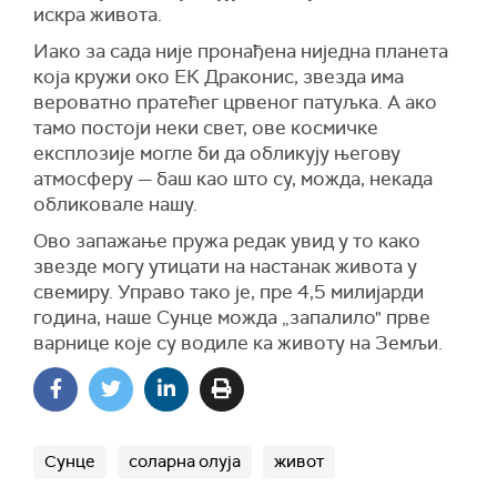
искра живота.
Иако за сада није пронађена ниједна планета
која кружи око ЕК Драконис, звезда има
вероватно пратећег црвеног патуљка. А ако
тамо постоји неки свет, ове космичке
експлозије могле би да обликују његову
атмосферу — баш као што су, можда, некада
обликовале нашу.
Ово запажање пружа редак увид у то како
звезде могу утицати на настанак живота у
свемиру. Управо тако је, пре 4,5 милијарди
година, наше Сунце можда „запалило" прве
варнице које су водиле ка животу на Земљи.
Сунце
соларна олуја
живот