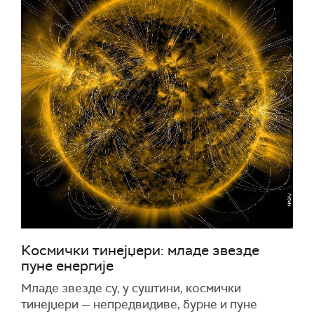
Космички тинејџери: младе звезде
пуне енергије
Младе звезде су, у суштини, космички
тинејџери — непредвидиве, бурне и пуне