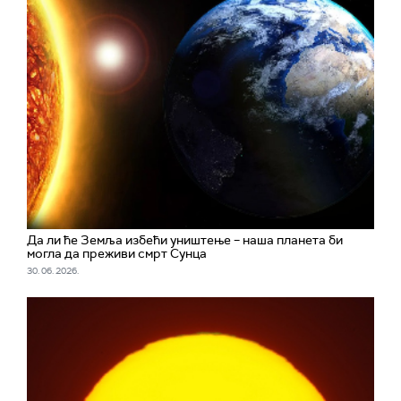
Да ли ће Земља избећи уништење – наша планета би
могла да преживи смрт Сунца
30. 06. 2026.