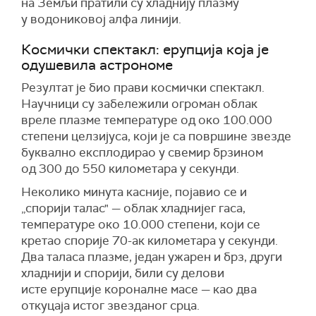
на Земљи пратили су хладнију плазму
у водониковој алфа линији.
Космички спектакл: ерупција која је
одушевила астрономе
Резултат је био прави космички спектакл.
Научници су забележили огроман облак
вреле плазме температуре од око 100.000
степени целзијуса, који је са површине звезде
буквално експлодирао у свемир брзином
од 300 до 550 километара у секунди.
Неколико минута касније, појавио се и
„спорији талас" — облак хладнијег гаса,
температуре око 10.000 степени, који се
кретао спорије 70-ак километара у секунди.
Два таласа плазме, један ужарен и брз, други
хладнији и спорији, били су делови
исте ерупције короналне масе — као два
откуцаја истог звезданог срца.