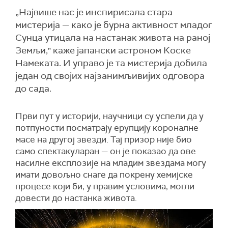
„Највише нас је инспирисала стара
мистерија — како је бурна активност младог
Сунца утицала на настанак живота на раној
Земљи," каже јапански астроном Коске
Намеката. И управо је та мистерија добила
један од својих најзанимљивијих одговора
до сада.
Први пут у историји, научници су успели да у
потпуности посматрају ерупцију короналне
масе на другој звезди. Тај призор није био
само спектакуларан — он је показао да ове
насилне експлозије на младим звездама могу
имати довољно снаге да покрену хемијске
процесе који би, у правим условима, могли
довести до настанка живота.