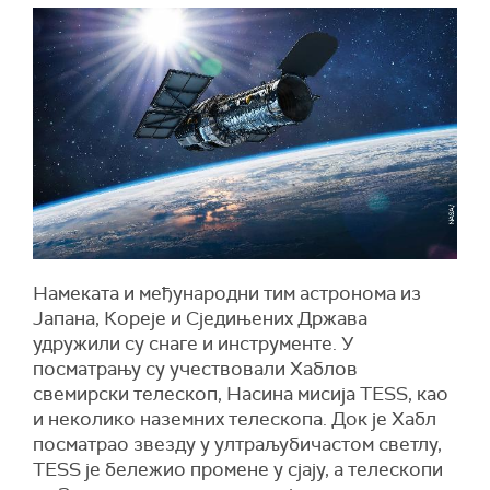
Намеката и међународни тим астронома из
Јапана, Кореје и Сједињених Држава
удружили су снаге и инструменте. У
посматрању су учествовали Хаблов
свемирски телескоп, Насина мисија TESS, као
и неколико наземних телескопа. Док је Хабл
посматрао звезду у ултраљубичастом светлу,
TESS је бележио промене у сјају, а телескопи