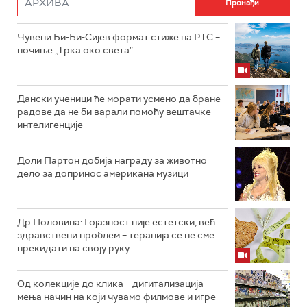
Чувени Би-Би-Сијев формат стиже на РТС –
почиње „Трка око света“
Дански ученици ће морати усмено да бране
радове да не би варали помоћу вештачке
интелигенције
Доли Партон добија награду за животно
дело за допринос американа музици
Др Половина: Гојазност није естетски, већ
здравствени проблем – терапија се не сме
прекидати на своју руку
Од колекције до клика – дигитализација
мења начин на који чувамо филмове и игре