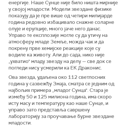
енергије. Наше Сунце није било ништа мирније
у својој младости. Модели звездане физике
показују да је пре више од четири милијарде
година редовно избацивало снажне соларне
олује и ерупције, много јаче него данас.
Управо те експлозије могле су да утичу на
атмосферу младе Земље, можда чак и да
покрену прве хемијске реакције које су
водиле ка животу. Али до сада, нико није
„ухватио" младу звезду на делу — све док се
погледи нису усмерили ка ЕК Драконис.
Ова звезда, удаљена око 112 светлосних
година у сазвежђу Змаја, сматра се једним од
најбољих примера „младог Сунца". Стара је
између 50 и 125 милиона година, има скоро
исту масу и температуру као наше Сунце, и
управо зато представља савршену
лабораторију за проучавање бурне звездане
младости.