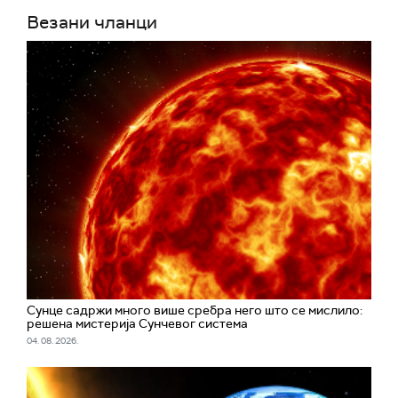
Везани чланци
Сунце садржи много више сребра него што се мислило:
решена мистерија Сунчевог система
04. 08. 2026.