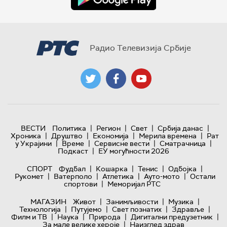
Радио Телевизија Србије
|
|
|
|
ВЕСТИ
Политика
Регион
Свет
Србија данас
|
|
|
|
Хроника
Друштво
Економија
Мерила времена
Рат
|
|
|
|
у Украјини
Време
Сервисне вести
Сматрачница
|
Подкаст
ЕУ могућности 2026
|
|
|
|
СПОРТ
Фудбал
Кошарка
Тенис
Одбојка
|
|
|
|
Рукомет
Ватерполо
Атлетика
Ауто-мото
Остали
|
спортови
Меморијал РТС
|
|
|
МАГАЗИН
Живот
Занимљивости
Музика
|
|
|
|
Технологијa
Путујемо
Свет познатих
Здравље
|
|
|
|
Филм и ТВ
Наука
Природа
Дигитални предузетник
|
За мале велике хероје
Наизглед здрав