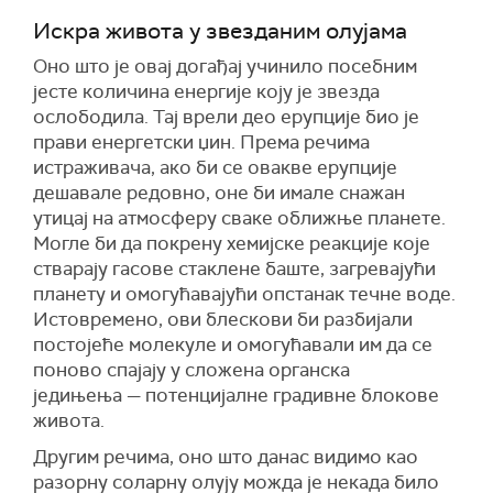
Искра живота у звезданим олујама
Оно што је овај догађај учинило посебним
јесте количина енергије коју је звезда
ослободила. Тај врели део ерупције био је
прави енергетски џин. Према речима
истраживача, ако би се овакве ерупције
дешавале редовно, оне би имале снажан
утицај на атмосферу сваке оближње планете.
Могле би да покрену хемијске реакције које
стварају гасове стаклене баште, загревајући
планету и омогућавајући опстанак течне воде.
Истовремено, ови блескови би разбијали
постојеће молекуле и омогућавали им да се
поново спајају у сложена органска
једињења — потенцијалне градивне блокове
живота.
Другим речима, оно што данас видимо као
разорну соларну олују можда је некада било