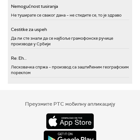
Nemogućnost tusiranja
Не туширате се сваког дана – не стидите се, то је здраво
Cestitke za uspeh
Да ли сте знали да се најбоље грамофонске ручице
производе у Србији
Re: Eh...
Лесковачка спржа – производ са заштићеним географским
пореклом
Преузмите РТС мобилну апликацију