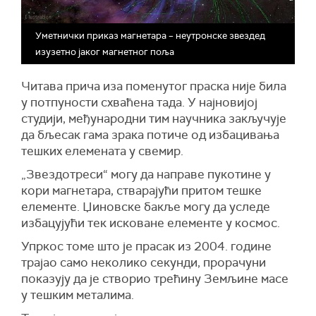
Уметнички приказ магнетара – неутронске звездед
изузетно јаког магнетног поља
Читава прича иза поменутог праска није била
у потпуности схваћена тада. У најновијој
студији, међународни тим научника закључује
да бљесак гама зрака потиче од избацивања
тешких елемената у свемир.
„
Звездотреси“ могу да направе пукотине у
кори магнетара, стварајући притом тешке
елементе. Џиновске бакље могу да уследе
избацујући тек исковане елементе у космос.
Упркос томе што је прасак из 2004. године
трајао само неколико секунди, прорачуни
показују да је створио
трећину Земљине масе
у тешким металима.