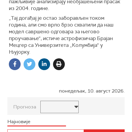
пажљивије анализирају необјашењени прасак
из 2004. године.
„
Тај догађај је остао заборављен током
година, али смо врло брзо схватили да наш
модел савршено одговара за његово
проучавање“, истиче астрофизичар Брајан
Мецгер са Универзитета „Колумбија“ у
Њујорку.
понедељак, 10. август 2026.
Прогноза
Најновије