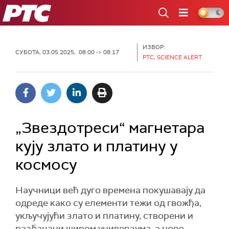
РТС
ИЗВОР:
СУБОТА, 03.05.2025, 08:00 -> 08:17
РТС, SCIENCE ALERT
„Звездотреси“ магнетара
кују злато и платину у
космосу
Научници већ дуго времена покушавају да
одреде како су елементи тежи од гвожђа,
укључујући злато и платину, створени и
разбацани широм универзума, а ново