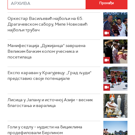
Оркестар Васиљевић најбољи на 65.
Драгачевском сабору, Миле Новковић
најбољи трубач
Манифестација „Дужијанца“ завршена
Великим бачким колом учесника и
посетилаца
Експо караван у Крагујевцу: „Град људи“
представио своје потенцијале
Лисица у Јапану и источној Азији – весник
благостања и варалица
Голи у седлу – нудисти на бициклима
продефиловали Берлином