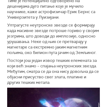
Тиме је потенцијално одговорено на
деценијама дуго питање које је мучило
научнике, каже астрофизичар Ерик Бернс са
Универзитета у Луизијани.
Ултрагусте неутронске звезде се формирају
када масивне звезде потроше гориво у својим
језгрима, што доводи до имплозије, односно
урушавања. Неке од њих се претварају у
магнетаре са екстремно јаким магнетним
пољима, око билион пута јачим од Земљиног.
Постоји још један извор тешких елемената за
који већ знамо – спајања неутронских звезда.
Међутим, сматра се да она нису довољна да се
објасни присуство свег злата, платине и
других тешких метала.