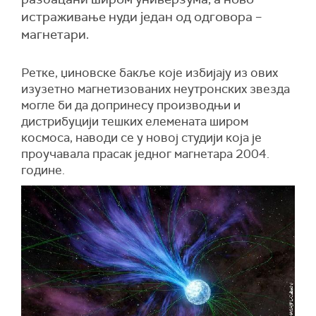
истраживање нуди један од одговора –
магнетари.
Ретке, џиновске бакље које избијају из ових
изузетно магнетизованих неутронских звезда
могле би да допринесу производњи и
дистрибуцији тешких елемената широм
космоса, наводи се у новој студији која је
проучавала прасак једног магнетара 2004.
године.