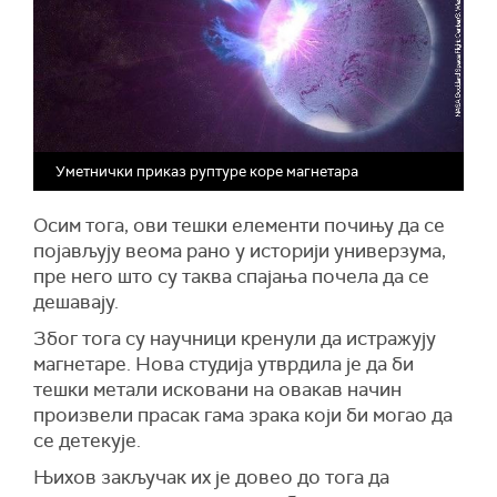
Уметнички приказ руптуре коре магнетара
Осим тога, ови тешки елементи почињу да се
појављују веома рано у историји универзума,
пре него што су таква спајања почела да се
дешавају.
Због тога су научници кренули да истражују
магнетаре. Нова студија утврдила је да би
тешки метали исковани на овакав начин
произвели прасак гама зрака који би могао да
се детекује.
Њихов закључак их је довео до тога да