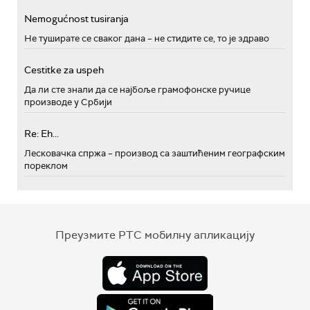
Nemogućnost tusiranja
Не туширате се сваког дана – не стидите се, то је здраво
Cestitke za uspeh
Да ли сте знали да се најбоље грамофонске ручице
производе у Србији
Re: Eh...
Лесковачка спржа – производ са заштићеним географским
пореклом
Преузмите РТС мобилну апликацију