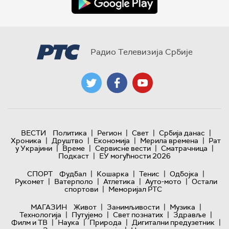
Радио Телевизија Србије
|
|
|
|
ВЕСТИ
Политика
Регион
Свет
Србија данас
|
|
|
|
Хроника
Друштво
Економија
Мерила времена
Рат
|
|
|
|
у Украјини
Време
Сервисне вести
Сматрачница
|
Подкаст
ЕУ могућности 2026
|
|
|
|
СПОРТ
Фудбал
Кошарка
Тенис
Одбојка
|
|
|
|
Рукомет
Ватерполо
Атлетика
Ауто-мото
Остали
|
спортови
Меморијал РТС
|
|
|
МАГАЗИН
Живот
Занимљивости
Музика
|
|
|
|
Технологијa
Путујемо
Свет познатих
Здравље
|
|
|
|
Филм и ТВ
Наука
Природа
Дигитални предузетник