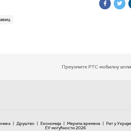
равиц
Преузмите РТС мобилну апли
|
|
|
|
оника
Друштво
Економија
Мерила времена
Рат у Украји
ЕУ могућности 2026