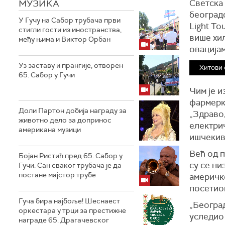
МУЗИКА
Светска
београдс
У Гучу на Сабор трубача први
Light To
стигли гости из иностранства,
више хиљ
међу њима и Виктор Орбан
овација
Уз заставу и прангије, отворен
Хитови 
65. Сабор у Гучи
Чим је и
фармерка
Доли Партон добија награду за
„Здраво
животно дело за допринос
електрич
американа музици
ишчекив
Већ од п
Бојан Ристић пред 65. Сабор у
су се ни
Гучи: Сан сваког трубача је да
постане мајстор трубе
америчк
посетио
Гуча бира најбоље! Шеснаест
„Београд
оркестара у трци за престижне
уследио 
награде 65. Драгачевског