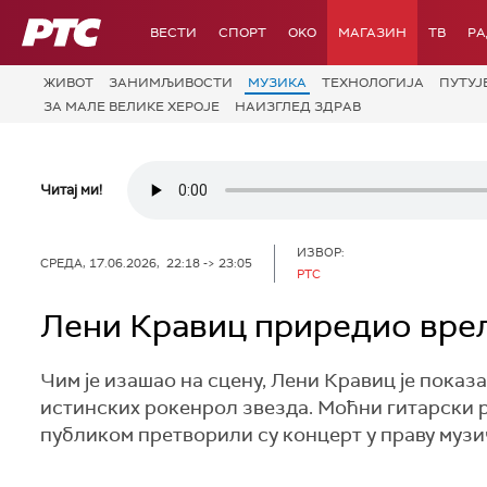
РТС
ВЕСТИ
СПОРТ
OKO
МАГАЗИН
ТВ
Р
ЖИВОТ
ЗАНИМЉИВОСТИ
МУЗИКА
ТЕХНОЛОГИЈA
ПУТУЈ
ЗА МАЛЕ ВЕЛИКЕ ХЕРОЈЕ
НАИЗГЛЕД ЗДРАВ
Читај ми!
ИЗВОР:
СРЕДА, 17.06.2026, 22:18 -> 23:05
РТС
Лени Кравиц приредио врел
Чим је изашао на сцену, Лени Кравиц је показ
истинских рокенрол звезда. Моћни гитарски 
публиком претворили су концерт у праву музич