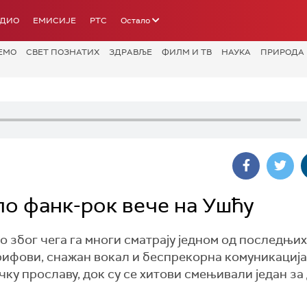
АДИО
ЕМИСИЈЕ
РТС
Остало
ЕМО
СВЕТ ПОЗНАТИХ
ЗДРАВЉЕ
ФИЛМ И ТВ
НАУКА
ПРИРОДА
о фанк-рок вече на Ушћу
ао због чега га многи сматрају једном од последњих
рифови, снажан вокал и беспрекорна комуникација
ку прославу, док су се хитови смењивали један за