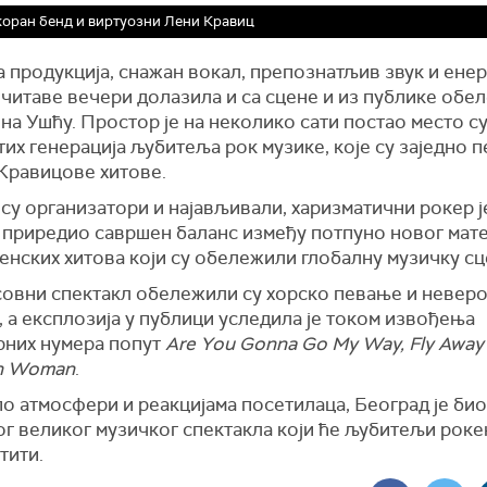
оран бенд и виртуозни Лени Кравиц
 продукција, снажан вокал, препознатљив звук и енерг
 читаве вечери долазила и са сцене и из публике обе
на Ушћу. Простор је на неколико сати постао место с
их генерација љубитеља рок музике, које су заједно 
 Кравицове хитове.
су организатори и најављивали, харизматични рокер ј
 приредио савршен баланс између потпуно новог мате
нских хитова који су обележили глобалну музичку сц
овни спектакл обележили су хорско певање и невер
, а експлозија у публици уследила је током извођења
рних нумера попут
Are You Gonna Go My Way, Fly Away
n Woman
.
о атмосфери и реакцијама посетилаца, Београд је би
ог великог музичког спектакла који ће љубитељи рок
тити.