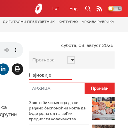
Lat
Eng
ДИГИТАЛНИ ПРЕДУЗЕТНИК
КУЛТУРНО
АРХИВА РУБРИКА
субота, 08. август 2026.
Прогноза
Најновије
Зашто би чињеница да се
 са
рађамо беспомоћни могла да
 другим.
буде једна од највећих
предности човечанства