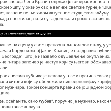
 рок звезда Лени Кравиц одржао је вечерас концерт н
ком Ушћу, у оквиру своје велике светске турнеје "Blue
ur", назване по његовом актуелном студијском албуму,
ада посетилаца који су га дочекали громогласним ап
ма.
су се смењивали један за другим
зашао на сцену у свом препознатљивом рок стилу, у у
ма и бордо кожној јакни, Кравиц је поздравио публи
, Београде“, што је изазвало одушевљење окупљених. 
не гитаре започео је наступ који су његови обожава
али.
рвих песама публика је певала у глас и пратила сваки 
зали хитови који су обележили вишедеценијску карије
ог музичара. Током концерта Кравиц се још једном об
цима.
е, осећам те, само љубав“, поручио је музичар, након ч
нови талас аплауза.