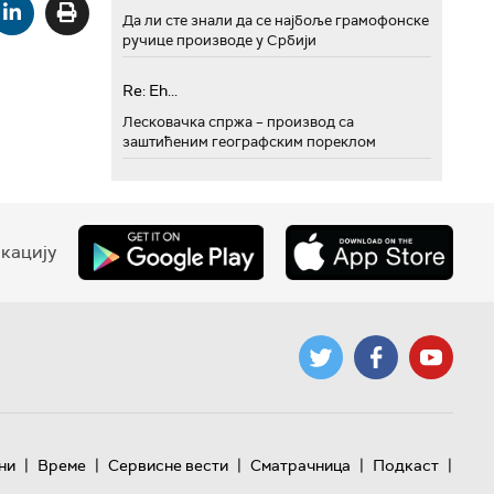
Да ли сте знали да се најбоље грамофонске
ручице производе у Србији
Re: Eh...
Лесковачка спржа – производ са
заштићеним географским пореклом
кацију
|
|
|
|
|
ни
Време
Сервисне вести
Сматрачница
Подкаст