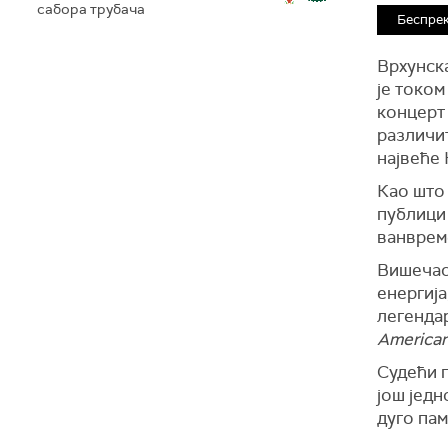
сабора трубача
Беспрек
Врхунска
је током
концерт 
различит
највеће
Као што 
публици
ванвреме
Вишечас
енергија
легенда
America
Судећи п
још једн
дуго пам