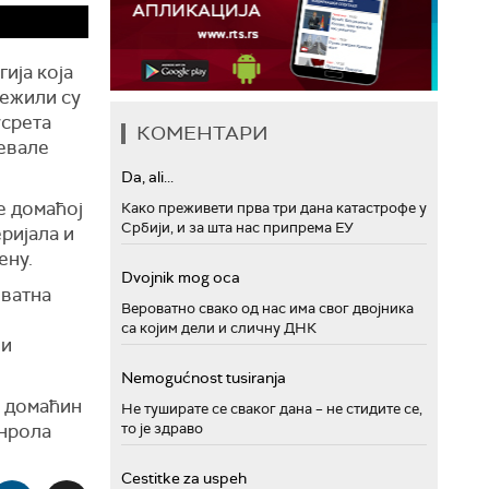
ија која
лежили су
усрета
КОМЕНТАРИ
певале
Da, ali...
е домаћој
Како преживети прва три дана катастрофе у
Србији, и за шта нас припрема ЕУ
ријала и
ену.
Dvojnik mog oca
оватна
Вероватно свако од нас има свог двојника
са којим дели и сличну ДНК
и
Nemogućnost tusiranja
о домаћин
Не туширате се сваког дана – не стидите се,
енрола
то је здраво
Cestitke za uspeh