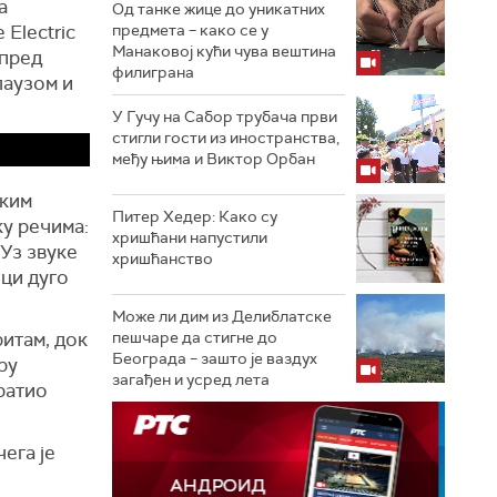
а
Од танке жице до уникатних
 Electric
предмета – како се у
Манаковој кући чува вештина
 пред
филиграна
лаузом и
У Гучу на Сабор трубача први
стигли гости из иностранства,
међу њима и Виктор Орбан
ским
Питер Хедер: Како су
ку речима:
хришћани напустили
Уз звуке
хришћанство
оци дуго
Може ли дим из Делиблатске
ритам, док
пешчаре да стигне до
Београда – зашто је ваздух
ру
загађен и усред лета
ратио
ега је