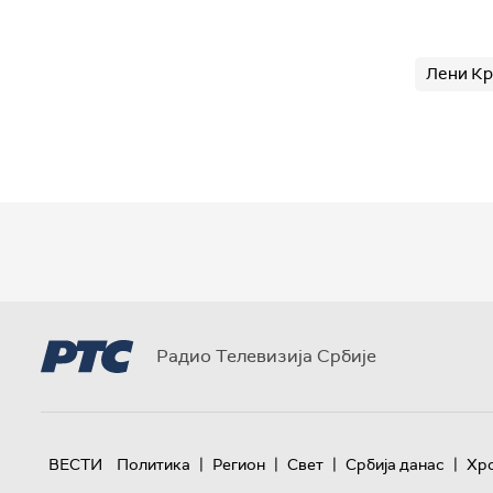
Лени К
Радио Телевизија Србије
|
|
|
|
ВЕСТИ
Политика
Регион
Свет
Србија данас
Хр