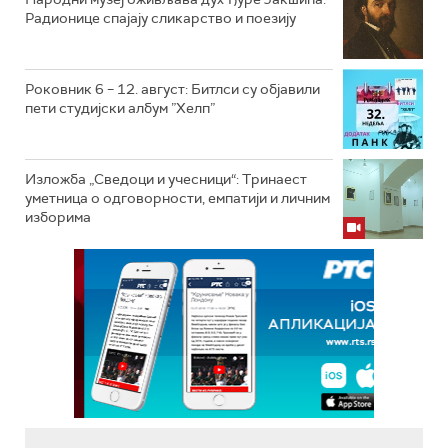
Радионице спајају сликарство и поезију
Роковник 6 – 12. август: Битлси су објавили
пети студијски албум ”Хелп”
Изложба „Сведоци и учесници“: Тринаест
уметница о одговорности, емпатији и личним
изборима