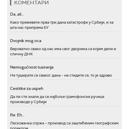
КОМЕНТАРИ
Da, ali...
Како преживети прва три дана катастрофе у Србији, и за
шта нас припрема ЕУ
Dvojnik mog oca
Вероватно свако од нас има свог двојника са којим дели и
сличну ДНК
Nemogućnost tusiranja
Не туширате се сваког дана – не стидите се, то је здраво
Cestitke za uspeh
Да ли сте знали да се најбоље грамофонске ручице
производе у Србији
Re: Eh...
Лесковачка спржа – производ са заштићеним географским
пореклом