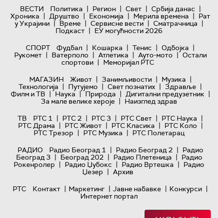
|
|
|
|
ВЕСТИ
Политика
Регион
Свет
Србија данас
|
|
|
|
Хроника
Друштво
Економија
Мерила времена
Рат
|
|
|
|
у Украјини
Време
Сервисне вести
Сматрачница
|
Подкаст
ЕУ могућности 2026
|
|
|
|
СПОРТ
Фудбал
Кошарка
Тенис
Одбојка
|
|
|
|
Рукомет
Ватерполо
Атлетика
Ауто-мото
Остали
|
спортови
Меморијал РТС
|
|
|
МАГАЗИН
Живот
Занимљивости
Музика
|
|
|
|
Технологијa
Путујемо
Свет познатих
Здравље
|
|
|
|
Филм и ТВ
Наука
Природа
Дигитални предузетник
|
За мале велике хероје
Наизглед здрав
|
|
|
|
|
ТВ
РТС 1
РТС 2
РТС 3
РТС Свет
РТС Наука
|
|
|
|
РТС Драма
РТС Живот
РТС Класика
РТС Коло
|
|
РТС Трезор
РТС Музика
РТС Полетарац
|
|
РАДИО
Радио Београд 1
Радио Београд 2
Радио
|
|
|
Београд 3
Београд 202
Радио Плетеница
Радио
|
|
|
Рокенролер
Радио Џубокс
Радио Вртешка
Радио
|
Џезер
Архив
|
|
|
|
РТС
Контакт
Маркетинг
Јавне набавке
Конкурси
Интернет портал