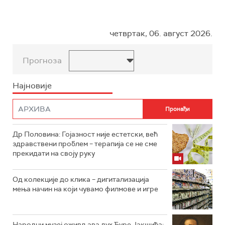
четвртак, 06. август 2026.
Прогноза
Најновије
Др Половина: Гојазност није естетски, већ
здравствени проблем – терапија се не сме
прекидати на своју руку
Од колекције до клика – дигитализација
мења начин на који чувамо филмове и игре
Народни музеј оживљава дух Ђуре Јакшића: