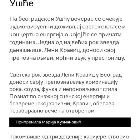
Ушће
На београдском Ушћу вечерас се очекује
аудио-визуелни доживљај светске класе и
концертна енергија о којој ће се причати
годинама. Једна од највећих рок звезда
данашњице, Лени Кравиц, доноси свој
препознатљиви, моћни звук у престоницу.
Светска рок звезда Лени Кравиц у Београд
доноси своју препознатљиву комбинацију
рока, соула, функа и непоновљивог стила.
Познат по снажној сценској енергији и
безвременској харизми, Кравиц обећава
незаборавно вече на отвореном.
Припремила Марија Кузмановић
Током више од три деценије каријере створио