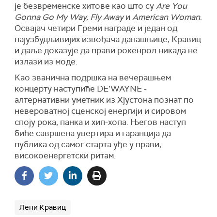
је безвременске хитове као што су
Are You
Gonna Go My Way, Fly Away
и
American Woman
.
Освајач четири Греми награде и један од
најузбудљивијих извођача данашњице, Кравиц
и даље доказује да прави рокенрол никада не
излази из моде.
Као званична подршка на вечерашњем
концерту наступиће DE’WAYNE -
алтернативни уметник из Хјустона познат по
невероватној сценској енергији и сировом
споју рока, панка и хип-хопа. Његов наступ
биће савршена увертира и гаранција да
публика од самог старта уђе у прави,
високоенергетски ритам.
Лени Кравиц