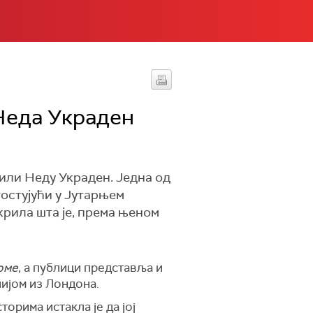
 Неда Украден
рили Неду Украден. Једна од
гостујући у Јутарњем
крила шта је, према њеном
оме
, а публици представља и
ијом из Лондона.
орима истакла је да јој