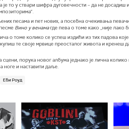
а је то у ствари шифра дуговечности – да не досадиш 
мпозиторима“.
ених песама и пет нових, а посебна очекивања певачиц
 песме
Вино у венама
где пева о томе како „није лако би
рича о томе колико се успеш издићи из тих падова које
скупиш те своје мрвице преосталог живота и кренеш да
 сцени, порука новог албума једнако је лична колико
на ноге и наставити даље.
Еби Роуд