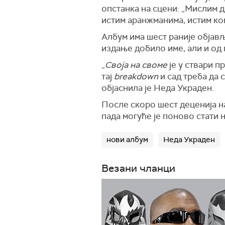
опстанка на сцени: „Мислим д
истим аранжманима, истим ко
Албум има шест раније објављ
издање добило име, али и од
„
Своја на своме
је у ствари п
тај
breakdown
и сад треба да 
објаснила је Неда Украден.
После скоро шест деценија на
пада могуће је поново стати 
нови албум
Неда Украден
Везани чланци