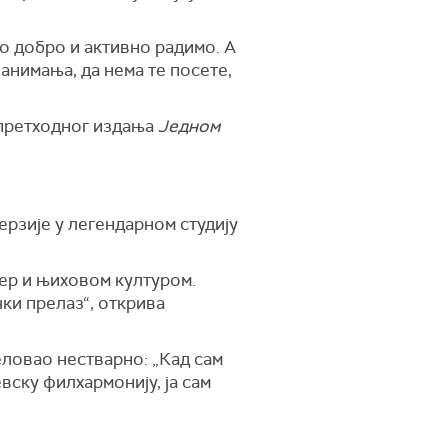
ако добро и активно радимо. А
занимања, да нема те посете,
е претходног издања
Једном
ерзије у легендарном студију
нер и њиховом културом.
чки прелаз“, открива
еловао нестварно: „Кад сам
вску филхармонију, ја сам