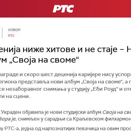
РТС
ИЗВОР:
РТС
нија ниже хитове и не стаје –
м „Своја на своме“
награде и скоро шест деценија каријере нису успо
егиона представља нови албум „Своја на своме“, а 
е незаборавног снимања у студију „Еби Роуд“ и от
и на сцени.
краден објавила је нови студијски албум
Своја на св
Зора је
, снимљен у сарадњи са Краљевском филхармон
 РТС-а, једна од најпознатијих певачица на овим прост