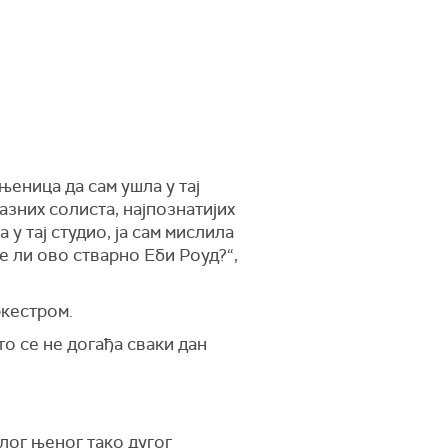
њеница да сам ушла у тај
азних солиста, најпознатијих
 у тај студио, ја сам мислила
 је ли ово стварно Еби Роуд?“,
ркестром.
то се не догађа сваки дан
лог њеног тако дугог