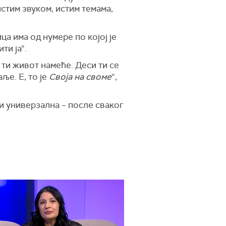
истим звуком, истим темама,
а има од нумере по којој је
ти ја“.
 ти живот намеће. Деси ти се
ље. Е, то је
Своја на своме
“,
 и универзална – после сваког