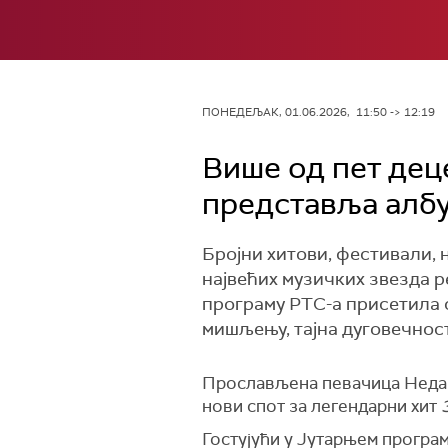
ПОНЕДЕЉАК, 01.06.2026, 11:50 -> 12:19
Више од пет деце
представља албу
Бројни хитови, фестивали, 
највећих музичких звезда р
програму РТС-а присетила с
мишљењу, тајна дуговечност
Прослављена певачица Неда У
нови спот за легендарни хит
Гостујући у Јутарњем програму