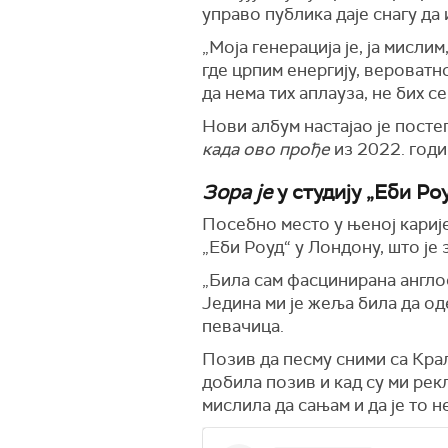
управо публика даје снагу да 
„Моја генерација је, ја мисли
где црпим енергију, вероватно
да нема тих аплауза, не бих с
Нови албум настајао је посте
када ово прође
из 2022. годи
Зора је
у студију „Еби Ро
Посебно место у њеној кариј
„Еби Роуд“ у Лондону, што ј
„Била сам фасцинирана англо
Једина ми је жеља била да од
певачица.
Позив да песму сними са Кра
добила позив и кад су ми рек
мислила да сањам и да је то н