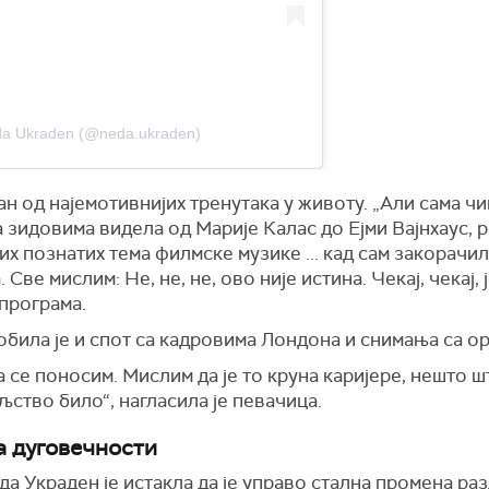
eda Ukraden (@neda.ukraden)
ан од најемотивнијих тренутака у животу. „Али сама чи
на зидовима видела од Марије Калас до
Ејми Вајнхаус,
р
их познатих тема филмске музике ... кад сам закорачила
Све мислим: Не, не, не, ово није истина. Чекај, чекај,
програма.
била је и спот са кадровима Лондона и снимања са о
 се поносим. Мислим да је то круна каријере, нешто ш
љство било“, нагласила је певачица.
а дуговечности
а Украден је истакла да је управо стална промена раз