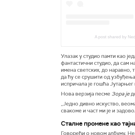
A post shared by N
Улазак у студио памти као јед
фантастични студио, да сам 
имена светских, до наравно, т
да ћу се срушити од узбуђења. 
испричала је гошћа Јутарњег 
Нова верзија песме
Зора је
до
„Једно дивно искуство, веома
свакоме и част ми је и задово
Сталне промене као тајн
Говорећи о новом албуму, Нед