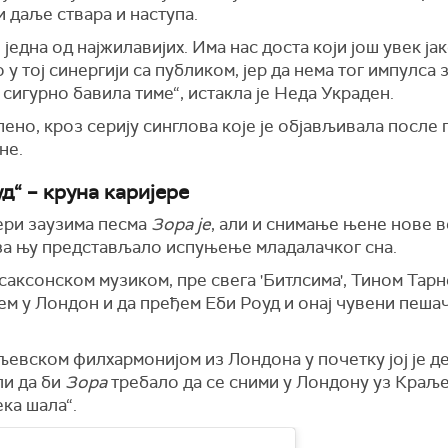
и даље ствара и наступа.
м, једна од најжилавијих. Има нас доста који још увек ј
 у тој синергији са публиком, јер да нема тог импулса 
е сигурно бавила тиме“, истакла је Неда Украден.
пено, кроз серију синглова које је објављивала посл
не.
уд“ – круна каријере
ери заузима песма
Зора је
, али и снимање њене нове в
е за њу представљало испуњење младалачког сна.
саксонском музиком, пре свега 'Битлсима', Тином Тар
ем у Лондон и да пређем Еби Роуд и онај чувени пеша
љевском филхармонијом из Лондона у почетку јој је д
ли да би
Зора
требало да се сними у Лондону уз Краље
ека шала“.