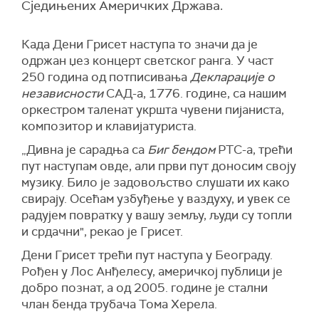
Сједињених Америчких Држава.
Када Дени Грисет наступа то значи да је
одржан џез концерт светског ранга. У част
250 година од потписивања
Декларације о
независности
САД-а, 1776. године, са нашим
оркестром таленат укршта чувени пијаниста,
композитор и клавијатуриста.
„Дивна је сарадња са
Биг бендом
РТС-а, трећи
пут наступам овде, али први пут доносим своју
музику. Било је задовољство слушати их како
свирају. Осећам узбуђење у ваздуху, и увек се
радујем повратку у вашу земљу, људи су топли
и срдачни", рекао је Грисет.
Дени Грисет трећи пут наступа у Београду.
Рођен у Лос Анђелесу, америчкој публици је
добро познат, а од 2005. године је стални
члан бенда трубача Тома Херела.