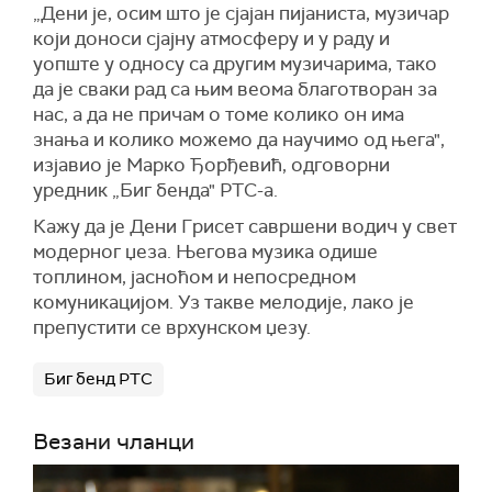
„Дени је, осим што је сјајан пијаниста, музичар
који доноси сјајну атмосферу и у раду и
уопште у односу са другим музичарима, тако
да је сваки рад са њим веома благотворан за
нас, а да не причам о томе колико он има
знања и колико можемо да научимо од њега",
изјавио је Марко Ђорђевић, одговорни
уредник „Биг бенда" РТС-а.
Кажу да је Дени Грисет савршени водич у свет
модерног џеза. Његова музика одише
топлином, јасноћом и непосредном
комуникацијом. Уз такве мелодије, лако је
препустити се врхунском џезу.
Биг бенд РТС
Везани чланци