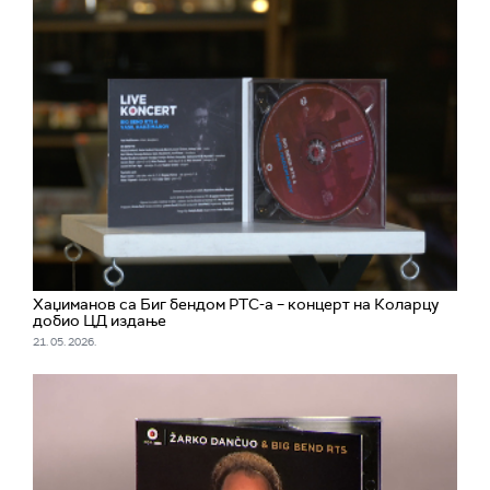
Хаџиманов са Биг бендом РТС-а – концерт на Коларцу
добио ЦД издање
21. 05. 2026.