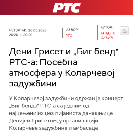
РТС
АУТОР:
ИЗВОР:
ЧЕТВРТАК, 26.03.2026,
АНЂЕЛА
20:20 -> 20:20
РТС
САВИЋ
Дени Грисет и „Биг бенд"
РТС-а: Посебна
атмосфера у Коларчевој
задужбини
У Коларчевој задужбини одржан је концерт
„Биг бенда" РТС-а са једним од
најцењенијих џез пијаниста данашњице
Денијем Грисетом, у организацији
Коларчеве задужбине и амбасаде