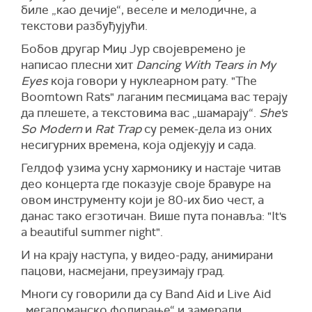
биле „као дечије“, веселе и мелодичне, а
текстови разбуђујући.
Бобов другар Миџ Јур својевремено је
написао плесни хит
Dancing With Tears in My
Eyes
која говори у нуклеарном рату. "The
Boomtown Rats" лаганим песмицама вас терају
да плешете, а текстовима вас „шамарају“.
She's
So Modern
и
Rat Trap
су ремек-дела из оних
несигурних времена, која одјекују и сада.
Гелдоф узима усну хармонику и настаје читав
део концерта где показује своје бравуре на
овом инструменту који је 80-их био чест, а
данас тако егзотичан. Више пута понавља: "It's
a beautiful summer night".
И на крају наступа, у видео-раду, анимирани
пацови, насмејани, преузимају град.
Многи су говорили да су Band Aid и Live Aid
„мегаломанско фолирање“ и замерали