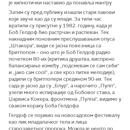
је хипнотички наставио да понавља мантру.
Затим су пред публику изашли стари лавови
који звуче као да су млади. За тили час
вратили су присутне у 1982. годину, када је
Боб Гелдоф био растрчан и распеван. Тек
накнадним поновним преслушавањем опуса
„Штакора“, види се јасна повезница са
бритпопом – оно што је Боб Гелдоф радио
почетком 80-их (критика друштва, виспрено
балансирање између „подсмевам се сам себи“
и „јако сам cool“, а све кроз питке мелодије),
радили су бритпопери средином 90-их. Тек
сада је јасно да су „Блур“, а нарочито „Пулп“,
узели много испирације од Бобовог става, а
Џарвиса Кокера, фронтмена „Пулпа“, видимо у
сваком кораку Боба Гелдофа.
Гелдоф се појавио на новосадском фестивалу
као лик младалачког тела и лица
старозаветног пророка. Можда је нешто до