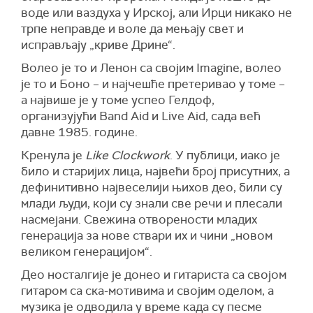
воде или ваздуха у Ирској, али Ирци никако не
трпе неправде и воле да мењају свет и
исправљају „криве Дрине“.
Волео је то и Ленон са својим Imagine, волео
је то и Боно – и најчешће претеривао у томе –
а највише је у томе успео Гелдоф,
организујући Band Aid и Live Aid, сада већ
давне 1985. године.
Кренула је
Like Clockwork
. У публици, иако је
било и старијих лица, највећи број присутних, а
дефинитивно највеселији њихов део, били су
млади људи, који су знали све речи и плесали
насмејани. Свежина отворености младих
генерација за нове ствари их и чини „новом
великом генерацијом“.
Део носталгије је донео и гитариста са својом
гитаром са ска-мотивима и својим оделом, а
музика је одводила у време када су песме