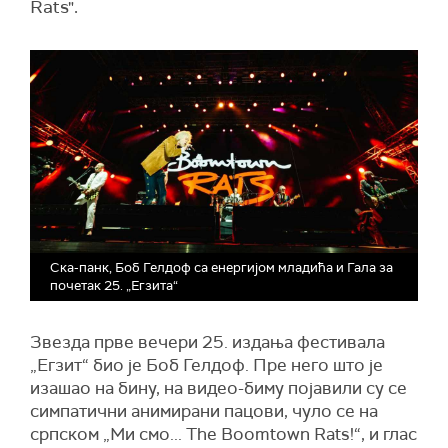
Rats".
Ска-панк, Боб Гелдоф са енергијом младића и Гала за
почетак 25. „Егзита“
Звезда прве вечери 25. издања фестивала
„Егзит“ био је Боб Гелдоф. Пре него што је
изашао на бину, на видео-биму појавили су се
симпатични анимирани пацови, чуло се на
српском „Ми смо... The Boomtown Rats!“, и глас