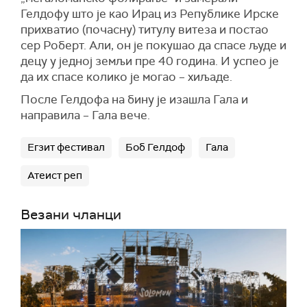
Гелдофу што је као Ирац из Републике Ирске
прихватио (почасну) титулу витеза и постао
сер Роберт. Али, он је покушао да спасе људе и
децу у једној земљи пре 40 година. И успео је
да их спасе колико је могао – хиљаде.
После Гелдофа на бину је изашла Гала и
направила – Гала вече.
Егзит фестивал
Боб Гелдоф
Гала
Атеист реп
Везани чланци