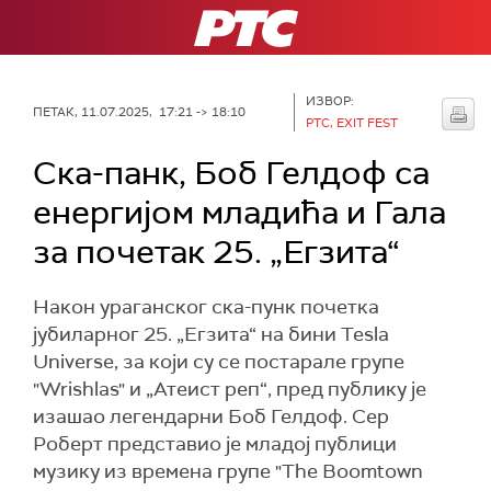
РТС
ИЗВОР:
ПЕТАК, 11.07.2025, 17:21 -> 18:10
РТС, EXIT FEST
Ска-панк, Боб Гелдоф са
енергијом младића и Гала
за почетак 25. „Егзита“
Након ураганског ска-пунк почетка
јубиларног 25. „Егзита“ на бини Tesla
Universe, за који су се постарале групе
"Wrishlas" и „Атеист реп“, пред публику је
изашао легендарни Боб Гелдоф. Сер
Роберт представио је младој публици
музику из времена групе "The Boomtown