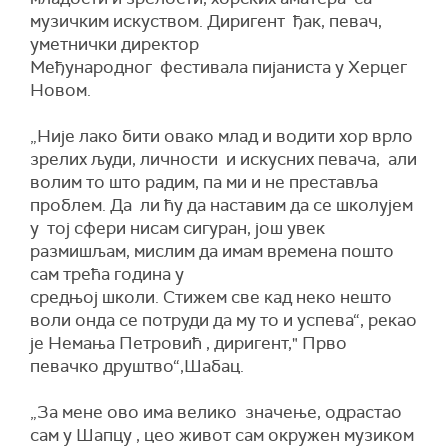
музичким искуством. Диригент ђак, певач,
уметнички директор
Међународног фестивала пијаниста у Херцег
Новом.
„Није лако бити овако млад и водити хор врло
зрелих људи, личности и искусних певача, али
волим то што радим, па ми и не преставља
проблем. Да ли ћу да наставим да се школујем
у тој сфери нисам сигуран, још увек
размишљам, мислим да имам времена пошто
сам трећа година у
средњој школи. Стижем све кад неко нешто
воли онда се потруди да му то и успева“, рекао
је Немања Петровић , диригент," Прво
певачко друштво“,Шабац.
„За мене ово има велико значење, одрастао
сам у Шапцу , цео живот сам окружен музиком