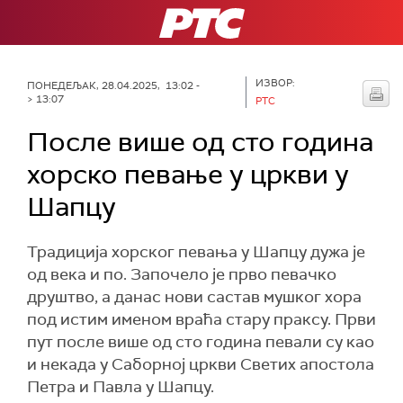
РТС
ИЗВОР:
ПОНЕДЕЉАК, 28.04.2025, 13:02 -
> 13:07
РТС
После више од сто година
хорско певање у цркви у
Шапцу
Традиција хорског певања у Шапцу дужа је
од века и по. Започело је прво певачко
друштво, а данас нови састав мушког хора
под истим именом враћа стару праксу. Први
пут после више од сто година певали су као
и некада у Саборној цркви Светих апостола
Петра и Павла у Шапцу.