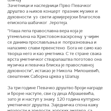
Зачетници и наследници Прво Певачког
друштво а њихов концерт празник музике и
духовности уз свети архијерејски благослов
епископа шабачког Јеротеја.
“Наша лепа православна вера која је
утемељена на Христовом васкрсењу у чијим
се данима прослављања и попразновања и
налазимо слави првенстено Бога не само као
творца него и као уметника. С те стране свака
врста уметничког стваралаштва поготово она
музичка и певачка блиска је православној
духовности“, истакао је Никола Милошевић,
свештеник Саборна црква у Шапцу.
За три године Певачко друштво броји награде
и бројне наступе, сви су деца Абрашевића,
зато је и наступ у знаку 120 година културно
уметничког друштва. Заједничка спона кажу
младости и зрелости, хорских аматера са