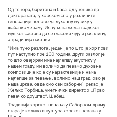
Од тенора, баритона и баса, од ученика до
доктораната, у хорском споју различите
генерације поново уз духовну музику у
шабачком храму. Испуњена жеља градског
мушког састава да се гласови чују и расплину,
а традиција настави.
“Има пуно разлога , један је то што је хор први
пут наступио пре 160 година, други разлог је
то што овај храм има најлепшу акустику у
нашем граду, ми волимо да певамо духовне
композиције које су најзахтевније и нама
најлепше за певање , волимо наш град, ово је
наша црква, овде смо сви саборни”, рекао је
Жељко Торбица, уметнички директор „Прво
певачко друштво“, Шабац.
Традиција хорског певања у Саборном храму
стара је колико и култура хорског певања у
Шапцу