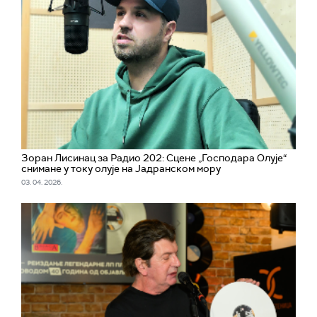
Зоран Лисинац за Радио 202: Сцене „Господара Олује“
снимане у току олује на Јадранском мору
03. 04. 2026.