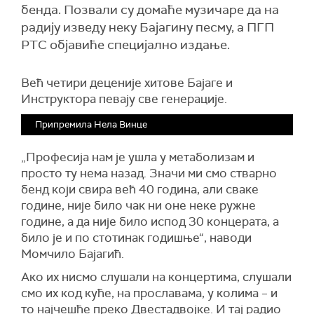
бенда. Позвали су домаће музичаре да на
радију изведу неку Бајагину песму, а ПГП
РТС објавиће специјално издање.
Већ четири деценије хитове Бајаге и
Инструктора певају све генерације.
Припремила Нела Винце
„Професија нам је ушла у метаболизам и
просто ту нема назад. Значи ми смо стварно
бенд који свира већ 40 година, али сваке
године, није било чак ни оне неке ружне
године, а да није било испод 30 концерата, а
било је и по стотинак годишње“, наводи
Момчило Бајагић.
Ако их нисмо слушали на концертима, слушали
смо их код куће, на прославама, у колима – и
то најчешће преко Двестадвојке. И тај радио