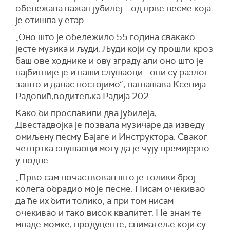
обележава важан јубилеј – од прве песме која
је отишла у етар.
„Оно што је обележило 55 година свакако
јесте музика и људи. Људи који су прошли кроз
баш ове ходнике и ову зграду али оно што је
најбитније је и наши слушаоци - они су разлог
зашто и данас постојимо“, наглашава Ксенија
Радовић,водитељка Радија 202.
Како би прославили два јубилеја,
Двестадвојка је позвала музичаре да изведу
омиљену песму Бајаге и Инструктора. Сваког
четвртка слушаоци могу да је чују премијерно
у подне.
„Прво сам почаствован што је толики број
колега обрадио моје песме. Нисам очекивао
да ће их бити толико, а при том нисам
очекивао и тако висок квалитет. Не знам те
младе момке, продуценте, сниматеље који су