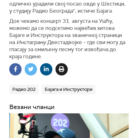
одлично урадили свој посао овде у Шестици,
у студију Радио Београда“, истиче Бајага.
Док чекамо концерт 31. августа на Ушћу,
можемо да се подсетимо највећих хитова
Бајаге и Инструктора на званичној страници
на
Инстаграму
Двестадвојке – где сви могу да
гласају за омиљену песму тог извођача до
краја године.
Радио 202
Бајага и Инструктори
Везани чланци