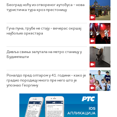
Београд ноћу из отвореног аутобуса – нова
туристичка тура кроз престоницу
Гуча пуна, трубе не стају – вечерас окршај
најбољих оркестара
Дивља свиња залутала на метро станицу у
Будимпешти
Роналдо пред олтаром у 41. години – како је
градио породицу много пре него што је
упознао Георгину