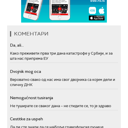
КОМЕНТАРИ
Da, ali...
Како преживети прва три дана катастрофе у Србији, и за
шта нас припрема ЕУ
Dvojnik mog oca
Вероватно свако од нас има свог двојника са којим дели и
сличну ДНК
Nemogućnost tusiranja
Не туширате се сваког дана – не стидите се, то је здраво
Cestitke za uspeh
Да ли сте знали да се најбоље грамофонске ручице