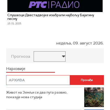
Слушаоци Двестадвојке изабрали најбољу Бајагину
песму
15. 01. 2025.
недеља, 09. август 2026.
Прогноза
Најновије
Живот на Земљи се два пута развио,
показује нова студија