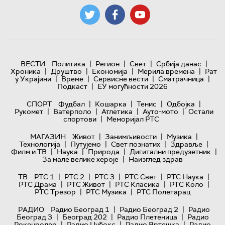
|
|
|
|
ВЕСТИ
Политика
Регион
Свет
Србија данас
|
|
|
|
Хроника
Друштво
Економија
Мерила времена
Рат
|
|
|
|
у Украјини
Време
Сервисне вести
Сматрачница
|
Подкаст
ЕУ могућности 2026
|
|
|
|
СПОРТ
Фудбал
Кошарка
Тенис
Одбојка
|
|
|
|
Рукомет
Ватерполо
Атлетика
Ауто-мото
Остали
|
спортови
Меморијал РТС
|
|
|
МАГАЗИН
Живот
Занимљивости
Музика
|
|
|
|
Технологијa
Путујемо
Свет познатих
Здравље
|
|
|
|
Филм и ТВ
Наука
Природа
Дигитални предузетник
|
За мале велике хероје
Наизглед здрав
|
|
|
|
|
ТВ
РТС 1
РТС 2
РТС 3
РТС Свет
РТС Наука
|
|
|
|
РТС Драма
РТС Живот
РТС Класика
РТС Коло
|
|
РТС Трезор
РТС Музика
РТС Полетарац
|
|
РАДИО
Радио Београд 1
Радио Београд 2
Радио
|
|
|
Београд 3
Београд 202
Радио Плетеница
Радио
|
|
|
Рокенролер
Радио Џубокс
Радио Вртешка
Радио