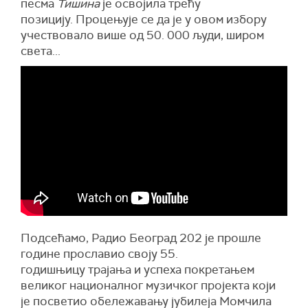
песма
Тишина
је освојила трећу
позицију. Процењује се да је у овом избору
учествовало више од 50. 000 људи, широм
света...
Подсећамо, Радио Београд 202 је прошле
године прославио своју 55.
годишњицу трајања и успеха покретањем
великог националног музичког пројекта који
је посветио обележавању јубилеја Момчила