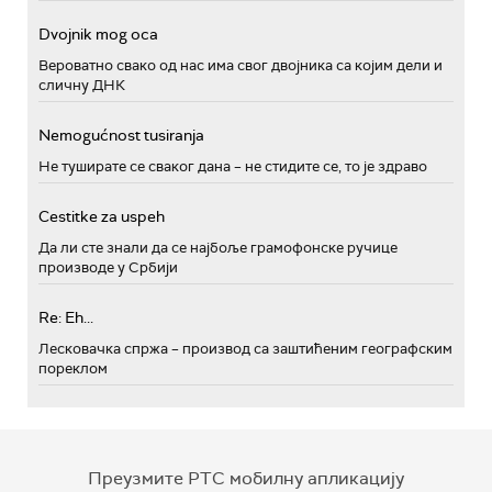
Dvojnik mog oca
Вероватно свако од нас има свог двојника са којим дели и
сличну ДНК
Nemogućnost tusiranja
Не туширате се сваког дана – не стидите се, то је здраво
Cestitke za uspeh
Да ли сте знали да се најбоље грамофонске ручице
производе у Србији
Re: Eh...
Лесковачка спржа – производ са заштићеним географским
пореклом
Преузмите РТС мобилну апликацију