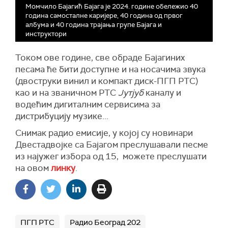
Момчило Бајагић Бајага је 2024. године обележио 40
година самосталне каријере, 40 година од првог
албума и 40 година трајања групе Бајага и
инструктори
Током ове године, све обраде Бајагиних
песама ће бити доступне и на носачима звука
(двоструки винил и компакт диск-ПГП РТС)
као и на званичном РТС
Јутјуб
каналу и
водећим дигиталним сервисима за
дистрибуцију музике...
Снимак радио емисије, у којој су новинари
Двестадвојке са Бајагом преслушавали песме
из најужег избора од 15, можете преслушати
на овом
линку
.
ПГП РТС
Радио Београд 202