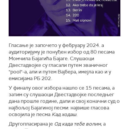
Гласање је започето у фебруару 2024. а
аудиторијуму је понуђен избор од 80 песама
Момчила Бајагића Бајаге. Слушаоци
Двестадвојке су гласали путем званичног
"pool"-а, али и путем Вajбера, имејла као и у
емисијама РБ 202.
У финалу овог избора нашло се 15 песама, а
затим су слушаоци Двестадвојке последњег
дана прошле године, дали и свој коначни суд о
најбољој Бајагиној песми: највише гласова
освојила је песма
Кад ходаш
.
Другопласирана је
Од када тебе волим
, а