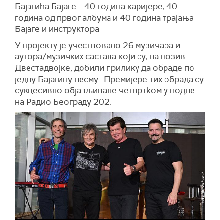
Бајагића Бајаге – 40 година каријере, 40
година од првог албума и 40 година трајања
Бајаге и инструктора
У пројекту је учествовало 26 музичара и
аутора/музичких састава који су, на позив
Двестадвојке, добили прилику да обраде по
једну Бајагину песму. Премијере тих обрада су
сукцесивно објављиване четвртkом у подне
на Радио Београду 202.