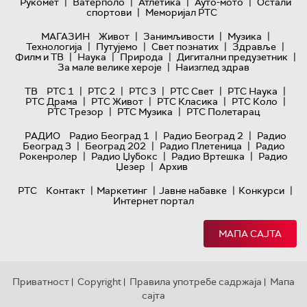
|
|
|
|
Рукомет
Ватерполо
Атлетика
Ауто-мото
Остали
|
спортови
Меморијал РТС
|
|
|
МАГАЗИН
Живот
Занимљивости
Музика
|
|
|
|
Технологијa
Путујемо
Свет познатих
Здравље
|
|
|
|
Филм и ТВ
Наука
Природа
Дигитални предузетник
|
За мале велике хероје
Наизглед здрав
|
|
|
|
|
ТВ
РТС 1
РТС 2
РТС 3
РТС Свет
РТС Наука
|
|
|
|
РТС Драма
РТС Живот
РТС Класика
РТС Коло
|
|
РТС Трезор
РТС Музика
РТС Полетарац
|
|
РАДИО
Радио Београд 1
Радио Београд 2
Радио
|
|
|
Београд 3
Београд 202
Радио Плетеница
Радио
|
|
|
Рокенролер
Радио Џубокс
Радио Вртешка
Радио
|
Џезер
Архив
|
|
|
|
РТС
Контакт
Маркетинг
Јавне набавке
Конкурси
Интернет портал
МАПА САЈТА
Приватност
Copyright
Правила употребе садржаја
Мапа
|
|
|
сајта