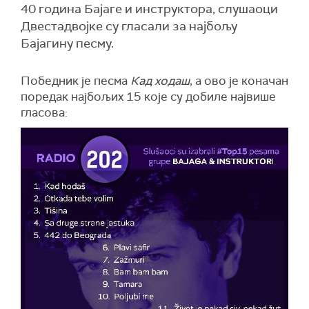
40 година Бајаге и инструктора, слушаоци
Двестадвојке су гласали за најбољу
Бајагину песму.
Победник је песма
Кад ходаш
, а ово је коначан
поредак најбољих 15 које су добиле највише
гласова: