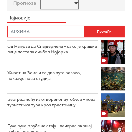
Прогноза
Најновије
Од Напуља до Спајдермена – како је кришка
пице постала симбол Њујорка
Живот на Земљи се два пута развио,
показује нова студија
Београд ноћу из отвореног аутобуса – нова
туристичка тура кроз престоницу
Гуча пуна, трубе не стају – вечерас окршај
најбољих оркестара