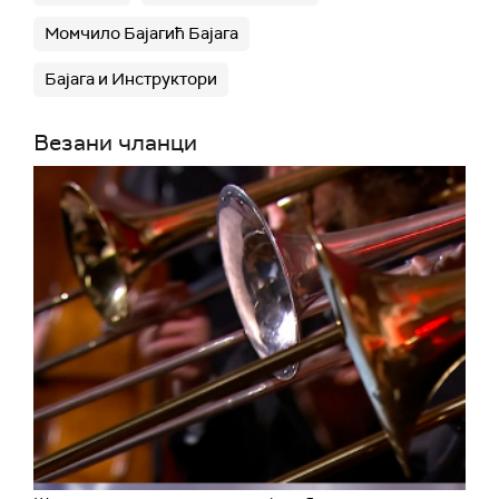
Момчило Бајагић Бајага
Бајага и Инструктори
Везани чланци