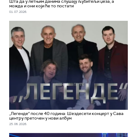
Шта да у летњим данима слушају љубитељи џеза, а
можда и они који ће то постати
01. 07. 2026.
„Легенде“ после 40 година: Шездесети концерт у Сава
центру преточен у нови албум
25. 06. 2026.