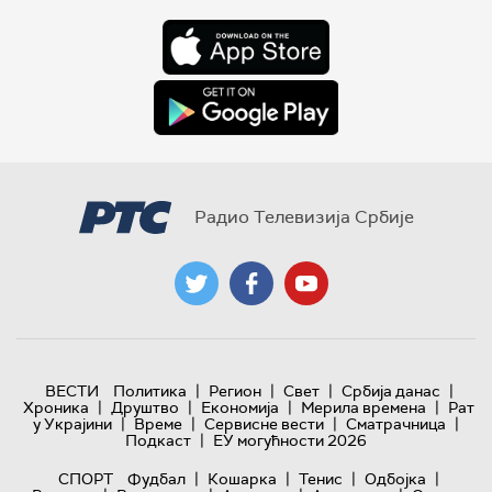
Радио Телевизија Србије
|
|
|
|
ВЕСТИ
Политика
Регион
Свет
Србија данас
|
|
|
|
Хроника
Друштво
Економија
Мерила времена
Рат
|
|
|
|
у Украјини
Време
Сервисне вести
Сматрачница
|
Подкаст
ЕУ могућности 2026
|
|
|
|
СПОРТ
Фудбал
Кошарка
Тенис
Одбојка