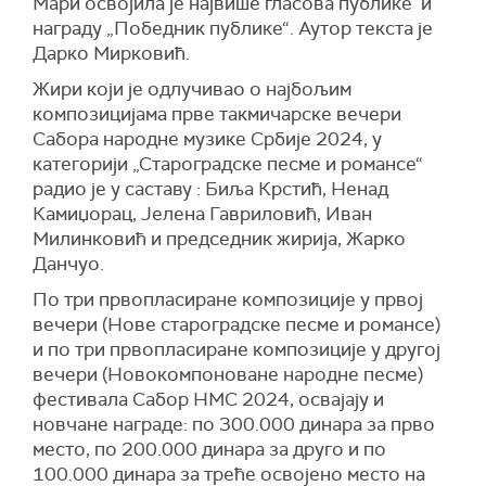
Мари освојила је највише гласова публике и
награду „Победник публике“. Аутор текста је
Дарко Мирковић.
Жири који је одлучивао о најбољим
композицијама прве такмичарске вечери
Сабора народне музике Србије 2024, у
категорији „Староградске песме и романсе“
радио је у саставу : Биља Крстић, Ненад
Камиџорац, Јелена Гавриловић, Иван
Милинковић и председник жирија, Жарко
Данчуо.
По три првопласиране композиције у првој
вечери (Нове староградске песме и романсе)
и по три првопласиране композиције у другој
вечери (Новокомпоноване народне песме)
фестивала Сабор НМС 2024, освајају и
новчане награде: по 300.000 динара за прво
место, по 200.000 динара за друго и по
100.000 динара за треће освојено место на