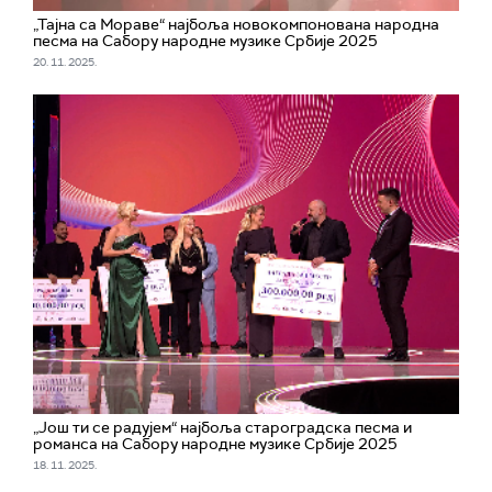
„Тајна са Мораве“ најбоља новокомпонована народна
песма на Сабору народне музике Србије 2025
20. 11. 2025.
„Још ти се радујем“ најбоља староградска песма и
романса на Сабору народне музике Србије 2025
18. 11. 2025.