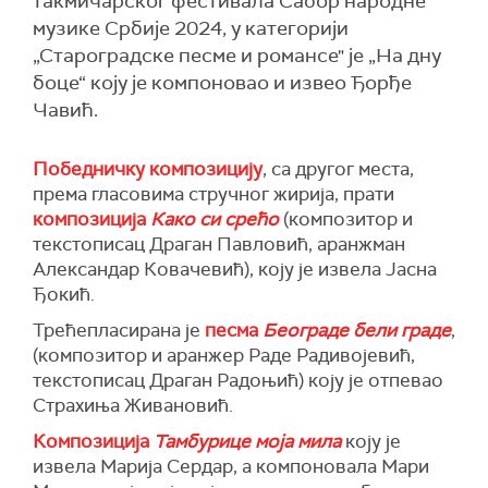
такмичарског фестивала Сабор народне
музике Србије 2024, у категорији
„Староградске песме и романсе" је „На дну
боце“ коју је компоновао и извео Ђорђе
Чавић.
Победничку композицију
, са другог места,
према гласовима стручног жирија, прати
композиција
Како си срећо
(композитор и
текстописац Драган Павловић, аранжман
Александар Ковачевић), коју је извела Јасна
Ђокић.
Трећепласирана је
песма
Београде бели граде
,
(композитор и аранжер Раде Радивојевић,
текстописац Драган Радоњић) коју је отпевао
Страхиња Живановић.
Композиција
Тамбурице моја мила
коју је
извела Марија Сердар, а компоновала Мари