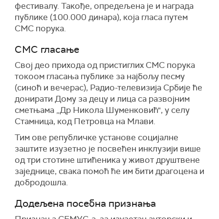
фестивалу. Такође, опредељена је и награда
публике (100.000 динара), која гласа путем
СМС порука.
СМС гласање
Свој део прихода од пристиглих СМС порука
токоом гласања публике за најбољу песму
(синоћ и вечерас), Радио-телевизија Србије ће
донирати Дому за децу и лица са развојним
сметњама „Др Никола Шуменковић", у селу
Стамница, код Петровца на Млави.
Тим ове републичке установе социјалне
заштите изузетно је посвећен инклузији више
од три стотине штићеника у живот друштвене
заједнице, свака помоћ ће им бити драгоцена и
добродошла.
Додељена посебна признања