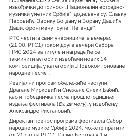
Признања СЕМУС-а, за изузетан ауторски и
извођачки допринос- „Национални естрадно-
музички уметник Србије“, додељена су: Славку
Перовићу, Звонку Богдану и Зорану Дашићу
Даши, фронтмену групе „Легенде'“.
РТС честита свим учесницима, а вечерас
(21.00, РТС1) током друге вечери Сабора
НМС 2024 за титуле и награде ће се
такмичити аутори и извођачи нових 14
композиција, у категорији „Новокомпоноване
народне песме“.
Ревијални програм обележиће наступи
Драгане Мирковић и Снежане Снеки Бабић,
као и победничка песма прошлогодишњег
издања фестивала (
Ех, да могу
), у извођењу
Александре Ристановић.
Директан пренос програма фестивала Сабор
народне музике Србије 2024, можете пратити
од 21 сат на РТС 1, Радио Београду 1 и