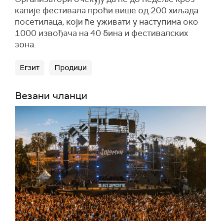
капије фестивала проћи више од 200 хиљада
посетилаца, који ће уживати у наступима око
1000 извођача на 40 бина и фестивалских
зона.
Егзит
Продиџи
Везани чланци