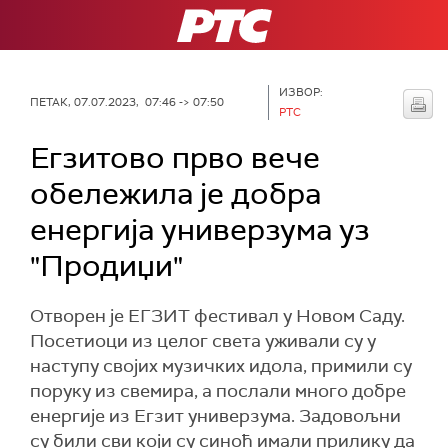
РТС
ИЗВОР:
ПЕТАК, 07.07.2023, 07:46 -> 07:50
РТС
Егзитово прво вече
обележила је добра
енергија универзума уз
"Продиџи"
Отворен је ЕГЗИТ фестивал у Новом Саду.
Посетиоци из целог света уживали су у
наступу својих музичких идола, примили су
поруку из свемира, а послали много добре
енергије из Егзит универзума. Задовољни
су били сви који су синоћ имали прилику да