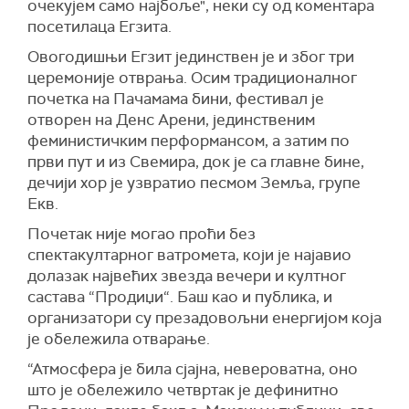
очекујем само најбоље", неки су од коментара
посетилаца Егзита.
Овогодишњи Егзит јединствен је и због три
церемоније отврања. Осим традиционалног
почетка на Пачамама бини, фестивал је
отворен на
Д
е
н
с
Арени, јединственим
феминистичким перформансом, а затим по
први пут и из Свемира, док је са главне бине,
дечији хор је узвратио песмом Земља, групе
Екв.
Почетак није могао проћи без
спектакултарног ватромета, који је најавио
долазак највећих звезда вечери и култног
састава “
Продиџи“.
Баш као и публика, и
организатори су презадовољни енергијом која
је обележила отварање.
“Атмосфера је била сјајна, невероватна, оно
што је обележило четвртак је дефинитно