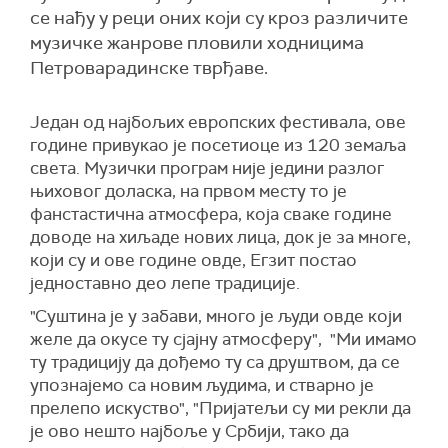
се нађу у реци оних који су кроз различите
музичке жанрове пловили ходницима
Петроварадинске тврђаве.
Један од најбољих европских фестивала, ове
године привукао је посетиоце из 120 земаља
света. Музички програм није једини разлог
њиховог доласка, на првом месту то је
фанстастична атмосфера, која сваке године
доводе на хиљаде нових лица, док је за многе,
који су и ове године овде,
Е
гз
ит
постао
једноставно део лепе традиције.
"Суштина је у забави, много је људи овде који
желе да окусе ту сјајну атмосферу", "Ми имамо
ту традицију да дођемо ту са друштвом, да се
упознајемо са новим људима, и стварно је
прелепо искуство", "Пријатељи су ми рекли да
је ово нешто најбоље у Србији, тако да