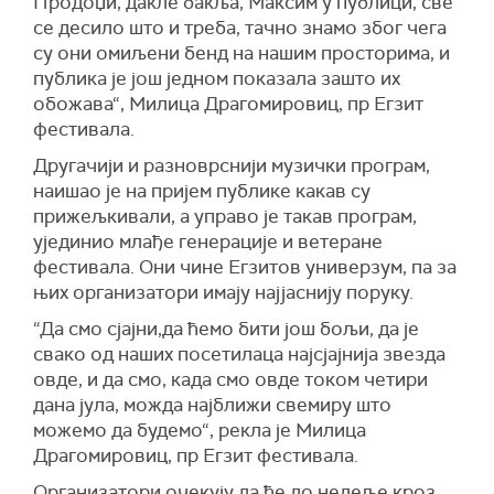
Продоџи, дакле бакља, Максим у публици, све
се десило што и треба, тачно знамо због чега
су они омиљени бенд на нашим просторима, и
публика је још једном показала зашто их
обожава“, Милица Драгомировиц, пр Егзит
фестивала.
Другачији и разноврснији музички програм,
наишао је на пријем публике какав су
прижељкивали, а управо је такав програм,
ујединио млађе генерације и ветеране
фестивала. Они чине Егзитов универзум, па за
њих организатори имају најјаснију поруку.
“Да смо сјајни,да ћемо бити још бољи, да је
свако од наших посетилаца најсјајнија звезда
овде, и да смо, када смо овде током четири
дана јула, можда најближи свемиру што
можемо да будемо“, рекла је Милица
Драгомировиц, пр Егзит фестивала.
Организатори очекују да ће до недеље кроз