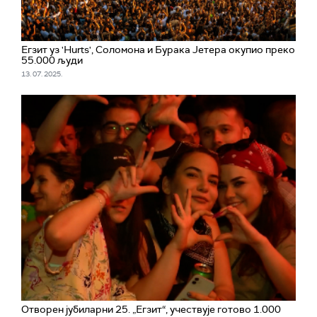
Егзит уз 'Hurts', Соломона и Бурака Јетера окупио преко
55.000 људи
13. 07. 2025.
Отворен јубиларни 25. „Егзит“, учествује готово 1.000