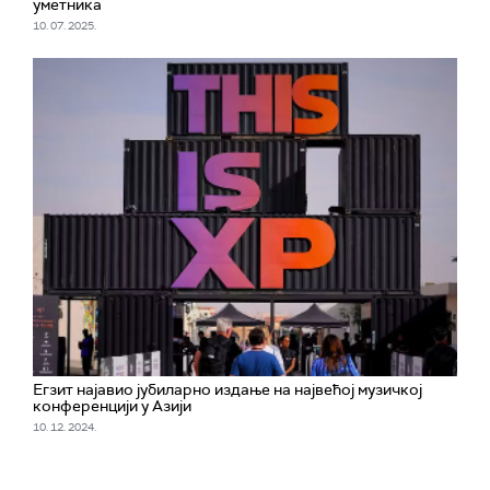
уметника
10. 07. 2025.
Егзит најавио јубиларно издање на највећој музичкој
конференцији у Азији
10. 12. 2024.