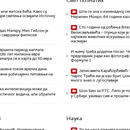
Свет познатих
 или митска бића: Како су
Шта се зна о изненадној см
ари светиња освајали Источну
Мерилин Монро, 64 године кас
Сто година од рођења Влас
едао Матеру, Мел Гибсон је
Велисављевића – глумца који је
то савршени филмски
најтежих животних искушења ос
насмејан
авршила период наплате
И њему треба додатни посао: Ч
026: пет милиона евра
председник ради као фотограф 
зматра се и карта до 50 евра
Формуле 1
анина током врелих дана
Јелисавета Карађорђевић:
мени уобичајено летовање на
Чарлс Трећи ми је као брат, Џон
много знао о Југославији
а интелигенција може да
Шон Бин за РТС: Лепо је п
стичког водича, али обратите
у Србији, уживао сам и прошли 
В
Наука
Вучинић: Интересовање
Да ли наша планета изгледа