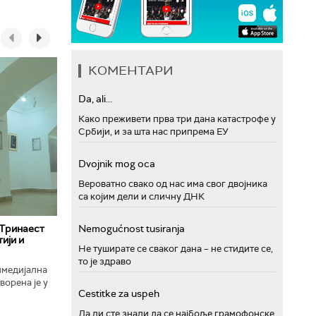
КОМЕНТАРИ
Da, ali...
Како преживети прва три дана катастрофе у
Србији, и за шта нас припрема ЕУ
Dvojnik mog oca
Вероватно свако од нас има свог двојника
са којим дели и сличну ДНК
 Тринаест
Nemogućnost tusiranja
ији и
Не туширате се сваког дана – не стидите се,
то је здраво
имедијална
ворена је у
Cestitke za uspeh
ојекат
Да ли сте знали да се најбоље грамофонске