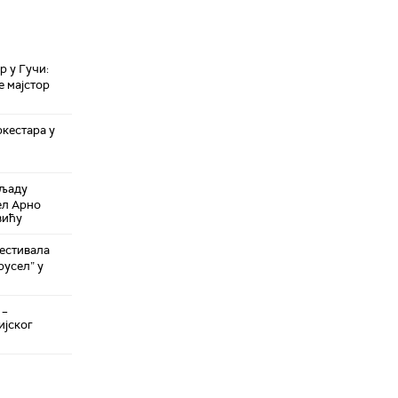
р у Гучи:
е мајстор
ркестара у
иљаду
Дел Арно
вићу
Фестивала
русел” у
 –
ијског