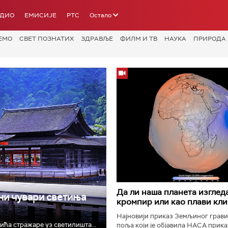
АДИО
ЕМИСИЈЕ
РТС
Остало
ЕМО
СВЕТ ПОЗНАТИХ
ЗДРАВЉЕ
ФИЛМ И ТВ
НАУКА
ПРИРОДА
Да ли наша планета изглед
вни чувари светиња
кромпир или као плави кл
Најновији приказ Земљиног грав
ћа стражаре уз светилишта...
поља који је објавила НАСА прика