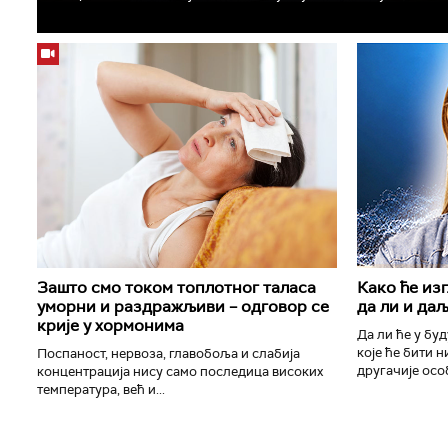
Зашто смо током топлотног таласа
Како ће из
уморни и раздражљиви – одговор се
да ли и да
крије у хормонима
Да ли ће у бу
које ће бити н
Поспаност, нервоза, главобоља и слабија
другачије особ
концентрација нису само последица високих
температура, већ и...