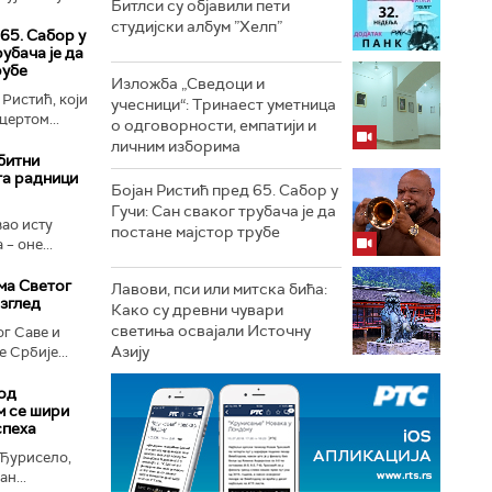
Битлси су објавили пети
студијски албум ”Хелп”
65. Сабор у
рубача је да
рубе
Изложба „Сведоци и
 Ристић, који
учесници“: Тринаест уметница
ертом...
о одговорности, емпатији и
личним изборима
битни
га радници
Бојан Ристић пред 65. Сабор у
Гучи: Сан сваког трубача је да
вао исту
постане мајстор трубе
– оне...
ма Светог
Лавови, пси или митска бића:
изглед
Како су древни чувари
светиња освајали Источну
г Саве и
Азију
 Србије...
од
м се шири
спеха
 Ђурисело,
н...