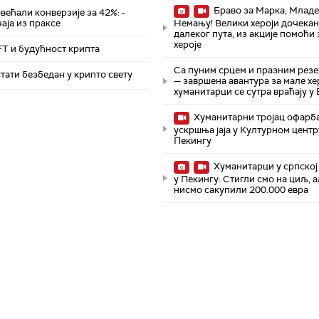
Браво за Марка, Младе
већали конверзије за 42%: -
чаја из праксе
Немању! Велики хероји дочекан
далеког пута, из акције помоћи 
хероје
FT и будућност крипта
Са пуним срцем и празним рез
тати безбедан у крипто свету
— завршена авантура за мале хер
хуманитарци се сутра враћају у
Хуманитарни тројац oфарб
ускршња јаја у Културном центр
Пекингу
Хуманитарци у српској
у Пекингу: Стигли смо на циљ, а
нисмо сакупили 200.000 евра