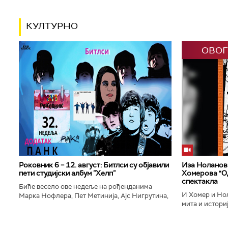
КУЛТУРНО
ОВОГ
Роковник 6 – 12. август: Битлси су објавили
Иза Ноланови
пети студијски албум ”Хелп”
Хомерова "Од
спектакла
Биће весело ове недеље на рођенданима
И Хомер и Нол
Марка Нофлера, Пет Метинија, Ајс Нигрутина,
мита и историј
Брус Дикинсона, Ејџа, Марка Настића, Николе
духу свог врем
Вранковића и Јана Андерсона...
филм који је по