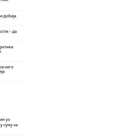
е добија
ости – да
арктика
р
ра него
ија
ен уз
у суму за