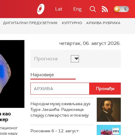
Lat
Eng
ДИГИТАЛНИ ПРЕДУЗЕТНИК
КУЛТУРНО
АРХИВА РУБРИКА
четвртак, 06. август 2026.
Прогноза
Најновије
Народни музеј оживљава дух
Ђуре Јакшића: Радионице
а као
спајају сликарство и поезију
икер
итационог
Роковник 6 – 12. август:
зује нашу