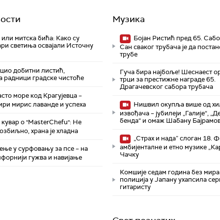
ости
Музика
 или митска бића: Како су
Бојан Ристић пред 65. Сабо
ари светиња освајали Источну
Сан сваког трубача је да постан
трубе
ацио добитни листић,
Гуча бира најбоље! Шеснаест о
а радници градске чистоће
трци за престижне награде 65.
Драгачевског сабора трубача
то море код Крагујевца –
ири мирис лаванде и успеха
Нишвил окупља више од х
извођача – јубилеји „Галије“, „
бенда“ и омаж Шабану Бајрамо
кувар о "MasterChefu": Не
а озбиљно, храна је хладна
„Страх и нада” слоган 18. 
амбијенталне и етно музике „Ка
ње у сурфовању за псе – на
Чачку
лфорнији гужва и навијање
Комшије седам година без мира
полиција у Јапану ухапсила сер
гитаристу