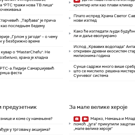
а "РТС тражи нова ТВ лица"
кромпир или као плави кликер
 очекивања
Плато испред Храма Светог Сав
тарчевић: „Тврђава“ је прича
нови изглед
 као последњем бедему
Како ће изгледати људи будућн
ли и даље еволуирамо
ерије „Грлом у јагоде" – о чему
и у безбрижно време
Испод „Крвавих водопада“ Ант
откривен древни екосистем ста
кувар о "MasterChefu": Не
милионима година
а озбиљно, храна је хладна
Сунце садржи много више среб
РТС-а Лидији Самарџијевић
што се мислило: решена мистер
рмџа феста
Сунчевог система
и предузетник
За мале велике хероје
езнице и коме су намењене?
Марко, Немања и Млад
помоћ „југа“ прикупили зацртан
„мале велике хероје“
ађује у трговању акцијама?