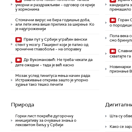
уморни и раздражљиви – одговор се крије
кандидата з
у хормонима
премашило
Стомачни вирус не бира годишње доба,
Горан С
али лети има више прилика за ширење: Ко
о породици
је најугроженији
Пола века с
Први пут у Србији уграђен венски
смо бринул
стент у мозгу: Пацијент који је патио од
хроничне главобоље – на опоравку
Славни 
схватајте г
Др Вукомановић: Не треба чекати да
дете ожедни – тада је већ касно
Новинарки 
признање В
Мозак услед тинитуса мења начин рада:
Истраживање открива зашто је упорно
зујање тако тешко лечити
Природа
Дигиталн
Горки лист покреће дугорочну
Шта су обв
иницијативу за очување знања о
лековитом биљу у Србији
Како се зар