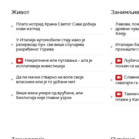
Живот
Занимљив
Плато испред Храма Светог Саве добија
Лавови, пси
нови изглед
древни чув
Азију
У Италији аутомобили стају иако је
резервоар пун: све више случајева
Италијан б
разређеног горива
пронашли г
Некретнине или путовања – шта је
Љубичас
исплативија инвестиција
пољем се ш
Да ли мачке стварно не воле своје
Славни 
власнике или је то урбани мит
схватајте г
Више жена умире од врућине, али
Такмиче
биологија није главни узрок
плажи у Ка