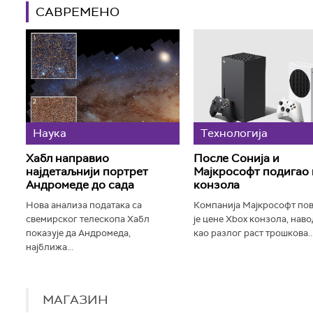
САВРЕМЕНО
Наука
Технологијa
Хабл направио
После Сонија и
најдетаљнији портрет
Мајкрософт подигао 
Андромеде до сада
конзола
Нова анализа података са
Компанија Мајкрософт по
свемирског телескопа Хабл
је цене Xbox конзола, нав
показује да Андромеда,
као разлог раст трошкова..
најближа...
МАГАЗИН