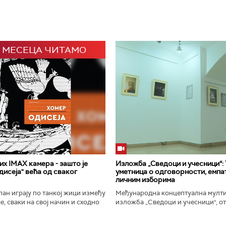
 МЕСЕЦА ЧИТАМО
х IMAX камера - зашто је
Изложба „Сведоци и учесници“:
исеја" већа од сваког
уметница о одговорности, емпат
личним изборима
ан играју по танкој жици између
Међународна концептуална мулт
е, сваки на свој начин и сходно
изложба „Сведоци и учесници", от
ена. Овај други је направио
Галерији Сингидунум. Ауторски пр
сле...
уметнице Душе Вуковић, бави...