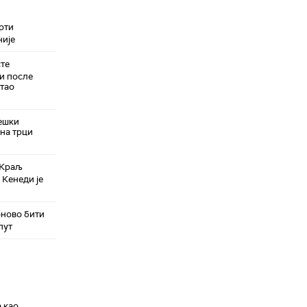
рти
није
те
 и после
тао
ешки
на трци
 Краљ
 Кенеди је
оново бити
пут
 као