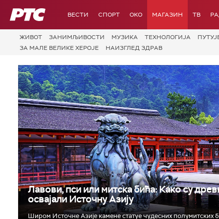
РТС
ВЕСТИ
СПОРТ
OKO
МАГАЗИН
ТВ
Р
ЖИВОТ
ЗАНИМЉИВОСТИ
МУЗИКА
ТЕХНОЛОГИЈA
ПУТУЈ
ЗА МАЛЕ ВЕЛИКЕ ХЕРОЈЕ
НАИЗГЛЕД ЗДРАВ
Лавови, пси или митска бића: Како су дре
освајали Источну Азију
Широм Источне Азије камене статуе чудесних полумитских би