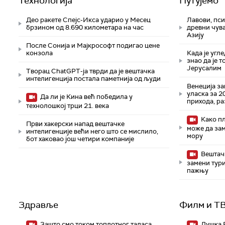
Технологијa
Путујемо
Део ракете Спејс-Икса ударио у Месец
Лавови, пси
брзином од 8.690 километара на час
древни чув
Азију
После Сонија и Мајкрософт подигао цене
конзола
Када је угл
знао да је 
Јерусалим
Творац ChatGPT-ја тврди да је вештачка
интелигенција постала паметнија од људи
Венеција з
уласка за 2
Да ли је Кина већ победила у
прихода, ра
технолошкој трци 21. века
Како пл
Први хакерски напад вештачке
може да за
интелигенције већи него што се мислило,
мору
бот хаковао још четири компаније
Вештачк
замени тури
пажњу
Здравље
Филм и Т
Зашто смо током топлотног таласа
Душка 