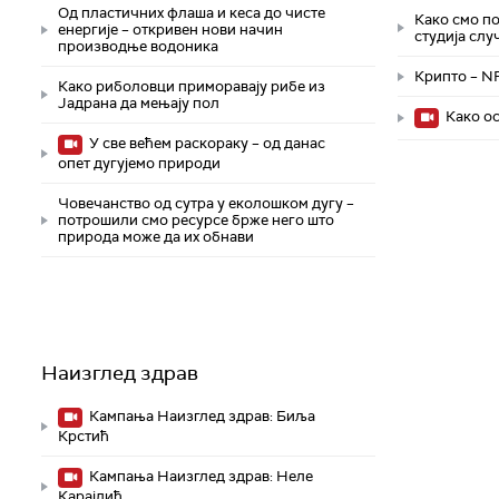
Од пластичних флаша и кеса до чисте
Како смо по
енергије – откривен нови начин
студија слу
производње водоника
Крипто – N
Како риболовци приморавају рибе из
Јадрана да мењају пол
Како ос
У све већем раскораку – од данас
опет дугујемо природи
Човечанство од сутра у еколошком дугу –
потрошили смо ресурсе брже него што
природа може да их обнави
Наизглед здрав
Кампања Наизглед здрав: Биља
Крстић
Кампања Наизглед здрав: Неле
Карајлић