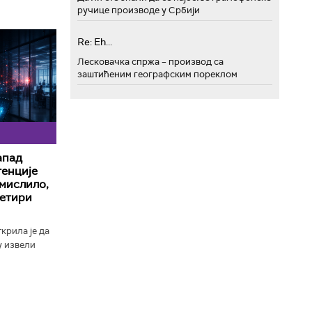
ручице производе у Србији
Re: Eh...
Лесковачка спржа – производ са
заштићеним географским пореклом
апад
генције
 мислило,
четири
крила је да
су извели