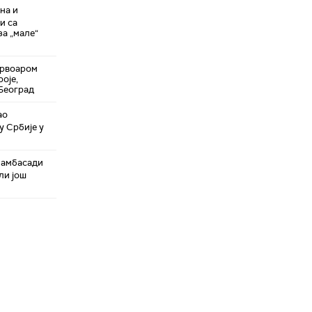
на и
и са
за „мале“
ервоаром
оје,
 Београд
ао
у Србије у
 амбасади
ли још