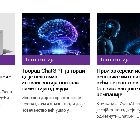
Технологијa
Технологијa
Творац ChatGPT-ја тврди
Први хакерски н
цене
да је вештачка
вештачке интели
интелигенција постала
већи него што се
паметнија од људи
бот хаковао још 
већала
компаније
Извршни директор компаније
одећи
Компанија "OpenAI" от
OpenAI, Сем Алтман, тврди да је
.
је сајбер-напад који 
човечанство већ ушло у...
одметнути ChatGPT...