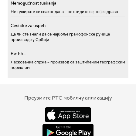
Nemogućnost tusiranja
Не туширате се сваког дана – не стидите се, то је здраво
Cestitke za uspeh
Да ли сте знали да се најбоље грамофонске ручице
производе у Србији
Re: Eh...
Лесковачка спржа – производ са заштићеним географским
пореклом
Преузмите РТС мобилну апликацију