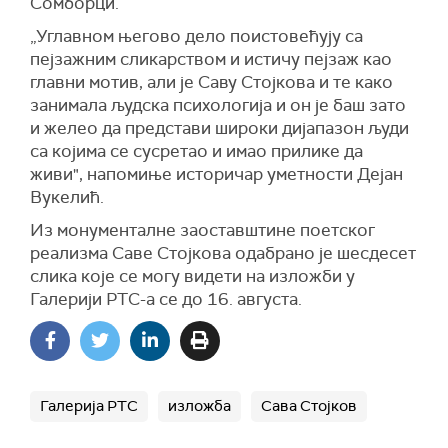
Сомборци.
„Углавном његово дело поистовећују са
пејзажним сликарством и истичу пејзаж као
главни мотив, али је Саву Стојкова и те како
занимала људска психологија и он је баш зато
и желео да представи широки дијапазон људи
са којима се сусретао и имао прилике да
живи", напомиње историчар уметности Дејан
Вукелић.
Из монументалне заоставштине поетског
реализма Саве Стојкова одабрано је шесдесет
слика које се могу видети на изложби у
Галерији РТС-а се до 16. августа.
Галерија РТС
изложба
Сава Стојков