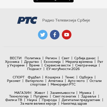
Радио Телевизија Србије
|
|
|
|
ВЕСТИ
Политика
Регион
Свет
Србија данас
|
|
|
|
Хроника
Друштво
Економија
Мерила времена
Рат
|
|
|
|
у Украјини
Време
Сервисне вести
Сматрачница
|
Подкаст
ЕУ могућности 2026
|
|
|
|
СПОРТ
Фудбал
Кошарка
Тенис
Одбојка
|
|
|
|
Рукомет
Ватерполо
Атлетика
Ауто-мото
Остали
|
спортови
Меморијал РТС
|
|
|
МАГАЗИН
Живот
Занимљивости
Музика
|
|
|
|
Технологијa
Путујемо
Свет познатих
Здравље
|
|
|
|
Филм и ТВ
Наука
Природа
Дигитални предузетник
|
За мале велике хероје
Наизглед здрав