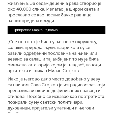
живљења. За седам деценија рада створио је
око 40.000 слика. Излагао је широм света и
прославио се као песник бачке равнице,
њених предела и људи.
Припремио Марко Рајковић
„Све оно што је било у његовом окружењу,
салаши, природа, људи, паори који су се
бавили одређеним пословима на њиви или
везано за салаш и тај амбијент, то му је била
омиљена категорија којом је владао", наводи
архитекта и сликар Милан Стојков.
Иако је његово дело често довођено у везу
са наивом, Сава Стојков је изградио израз који
превазилази оквире дефинисаних праваца и
стилова. Посебно се исказао као портретиста:
позирали су му светски политичари,
духовници, пријатељи уметници и његови