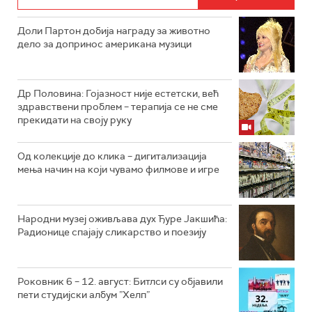
Доли Партон добија награду за животно
дело за допринос американа музици
Др Половина: Гојазност није естетски, већ
здравствени проблем – терапија се не сме
прекидати на своју руку
Од колекције до клика – дигитализација
мења начин на који чувамо филмове и игре
Народни музеј оживљава дух Ђуре Јакшића:
Радионице спајају сликарство и поезију
Роковник 6 – 12. август: Битлси су објавили
пети студијски албум ”Хелп”