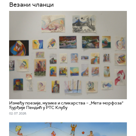
Везани чланци
Између поезије, музике и сликарства – „Мета-морфоза“
Ђурђије Пендић у РТС Клубу
02. 07. 2026.