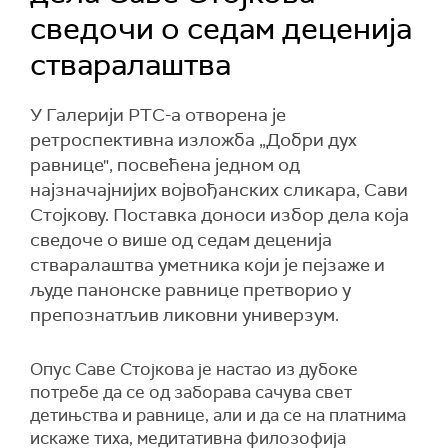
сведочи о седам деценија
стваралаштва
У Галерији РТС-а отворена је
ретроспективна изложба „Добри дух
равнице", посвећена једном од
најзначајнијих војвођанских сликара, Сави
Стојкову. Поставка доноси избор дела која
сведоче о више од седам деценија
стваралаштва уметника који је пејзаже и
људе панонске равнице претворио у
препознатљив ликовни универзум.
Опус Саве Стојкова је настао из дубоке
потребе да се од заборава сачува свет
детињства и равнице, али и да се на платнима
искаже тиха, медитативна филозофија