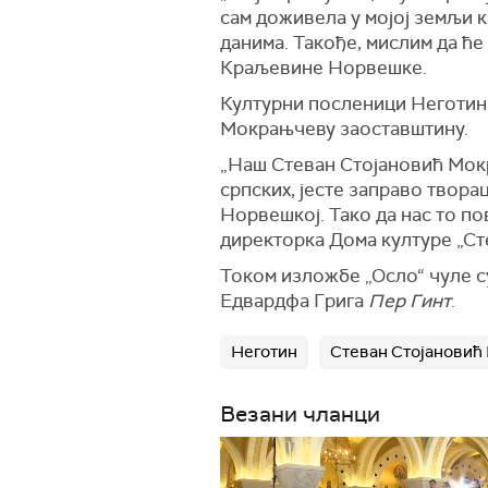
сам доживела у мојој земљи 
данима. Такође, мислим да ће
Краљевине Норвешке.
Културни посленици Неготина
Мокрањчеву заоставштину.
„Наш Стеван Стојановић Мокр
српских, јесте заправо твора
Норвешкој. Тако да нас то пов
директорка Дома културе „С
Током изложбе „Осло“ чуле 
Едвардфа Грига
Пер Гинт
.
Неготин
Стеван Стојановић
Везани чланци