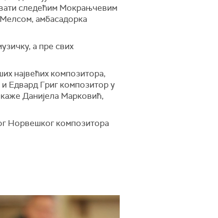
твовати следећим Мокрањчевим
н Мелсом, амбасадорка
узичку, а пре свих
ших највећих композитора,
о и Едвард Григ композитор у
”, каже Данијела Марковић,
ог Норвешког композитора