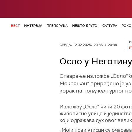
ВЕСТ
ИНТЕРВЈУ
ПРЕПОРУКА
НЕШТО ДРУГО
КУЛТУРА
РОКО
И
СРЕДА, 12.02.2025, 20:35 -> 20:38
Р
Осло у Неготину:
Отварање изложбе „Осло“ б
Мокрањац“ приређено је уз
корак на пољу културног п
Изложбу „Осло“ чини 20 фото
живописне улице и јединствен
који одражава дух овог велик
„Моји први утисци су очарава