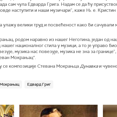
када сам чула Едварда Грига. Надам се да ћу присус
 овде наступити и наши музичари”, каже Њ. е. Кристи
 улажу велики труд и посвећеност како би сачували м
ањац, родом наравно из нашег Неготина, један од на
ц нашег националног стила у музици, а то је управо би
езује, музика нас повезује, музика не зна за границе
теван Мокрањац“.
су се композиције Стевана Мокрањца
Дунавка
и чувен
 Мокрањац
Едвард Григ