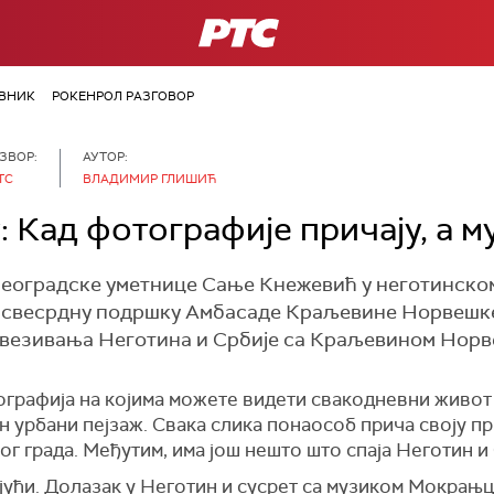
РТС
ВНИК
РОКЕНРОЛ РАЗГОВОР
ЗВОР:
АУТОР:
ТС
ВЛАДИМИР ГЛИШИЋ
 Кад фотографије причају, а м
еоградске уметнице Сање Кнежевић у неготинском
 свесрдну подршку Амбасаде Краљевине Норвешке. 
овезивања Неготина и Србије са Краљевином Нор
графија на којима можете видети свакодневни живот 
 урбани пејзаж. Свака слика понаособ прича своју пр
ог града. Међутим, има још нешто што спаја Неготин и 
јући. Долазак у Неготин и сусрет са музиком Мокрањц