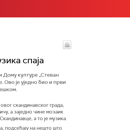
узика спаја
 Дому културе „Стеван
Ово је уједно био и први
вешком.
овог скандинавског града,
ичу, а заједно чине мозаик
Скандинавце, а то је музика.
а, подсећају на нешто што